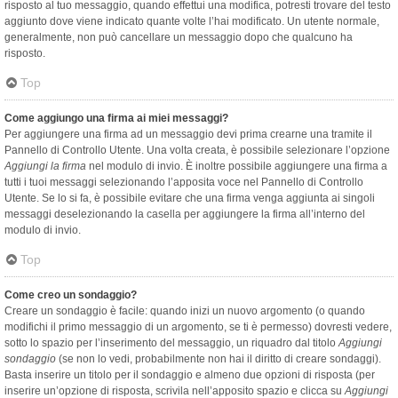
risposto al tuo messaggio, quando effettui una modifica, potresti trovare del testo
aggiunto dove viene indicato quante volte l’hai modificato. Un utente normale,
generalmente, non può cancellare un messaggio dopo che qualcuno ha
risposto.
Top
Come aggiungo una firma ai miei messaggi?
Per aggiungere una firma ad un messaggio devi prima crearne una tramite il
Pannello di Controllo Utente. Una volta creata, è possibile selezionare l’opzione
Aggiungi la firma
nel modulo di invio. È inoltre possibile aggiungere una firma a
tutti i tuoi messaggi selezionando l’apposita voce nel Pannello di Controllo
Utente. Se lo si fa, è possibile evitare che una firma venga aggiunta ai singoli
messaggi deselezionando la casella per aggiungere la firma all’interno del
modulo di invio.
Top
Come creo un sondaggio?
Creare un sondaggio è facile: quando inizi un nuovo argomento (o quando
modifichi il primo messaggio di un argomento, se ti è permesso) dovresti vedere,
sotto lo spazio per l’inserimento del messaggio, un riquadro dal titolo
Aggiungi
sondaggio
(se non lo vedi, probabilmente non hai il diritto di creare sondaggi).
Basta inserire un titolo per il sondaggio e almeno due opzioni di risposta (per
inserire un’opzione di risposta, scrivila nell’apposito spazio e clicca su
Aggiungi