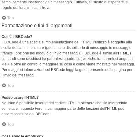
semplicemente inserendovi un messaggio. Tuttavia, sii sicuro di rispettare le
regole del forum in cui ti trovi.
Top
Formattazione e tipi di argomenti
Cos’è il BBCode?
Il BBCode è una speciale implementazione dell’HTML; l’utilizzo è soggetto alla
scelta dell’amministratore (puoi anche disabilitarlo di messaggio in messaggio
tramite l’opzione nel modulo di invio messaggi). Il BBCode è simile all’HTML, i
comandi sono racchiusi tra parentesi quadre [ e ] anziché tra parentesi angolari
< e > e offre un controllo maggiore su cosa e come viene mostrato nei messaggi.
Per maggiori informazioni sul BBCode leggi la guida presente nella pagina per
l’invio dei messaggi.
Top
Posso usare l’HTML?
No. Non è possibile inserire del codice HTML e ottenere che sia interpretato
come tale in questo Forum. La maggior parte delle funzioni dell’HTML può
essere sostituita dal BBCode.
Top
Cosa sono le emoticon?