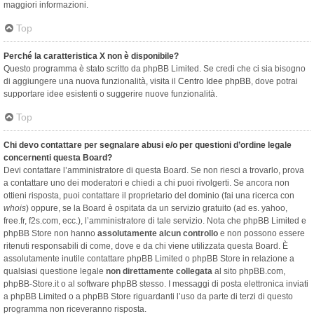
maggiori informazioni.
Top
Perché la caratteristica X non è disponibile?
Questo programma è stato scritto da phpBB Limited. Se credi che ci sia bisogno
di aggiungere una nuova funzionalità, visita il
Centro Idee phpBB
, dove potrai
supportare idee esistenti o suggerire nuove funzionalità.
Top
Chi devo contattare per segnalare abusi e/o per questioni d’ordine legale
concernenti questa Board?
Devi contattare l’amministratore di questa Board. Se non riesci a trovarlo, prova
a contattare uno dei moderatori e chiedi a chi puoi rivolgerti. Se ancora non
ottieni risposta, puoi contattare il proprietario del dominio (fai una ricerca con
whois
) oppure, se la Board è ospitata da un servizio gratuito (ad es. yahoo,
free.fr, f2s.com, ecc.), l’amministratore di tale servizio. Nota che phpBB Limited e
phpBB Store non hanno
assolutamente alcun controllo
e non possono essere
ritenuti responsabili di come, dove e da chi viene utilizzata questa Board. È
assolutamente inutile contattare phpBB Limited o phpBB Store in relazione a
qualsiasi questione legale
non direttamente collegata
al sito phpBB.com,
phpBB-Store.it o al software phpBB stesso. I messaggi di posta elettronica inviati
a phpBB Limited o a phpBB Store riguardanti l’uso da parte di terzi di questo
programma non riceveranno risposta.