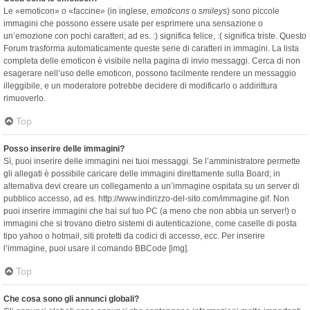
Le «emoticon» o «faccine» (in inglese,
emoticons
o
smileys
) sono piccole
immagini che possono essere usate per esprimere una sensazione o
un’emozione con pochi caratteri; ad es. :) significa felice, :( significa triste. Questo
Forum trasforma automaticamente queste serie di caratteri in immagini. La lista
completa delle emoticon è visibile nella pagina di invio messaggi. Cerca di non
esagerare nell’uso delle emoticon, possono facilmente rendere un messaggio
illeggibile, e un moderatore potrebbe decidere di modificarlo o addirittura
rimuoverlo.
Top
Posso inserire delle immagini?
Sì, puoi inserire delle immagini nei tuoi messaggi. Se l’amministratore permette
gli allegati è possibile caricare delle immagini direttamente sulla Board; in
alternativa devi creare un collegamento a un’immagine ospitata su un server di
pubblico accesso, ad es. http://www.indirizzo-del-sito.com/immagine.gif. Non
puoi inserire immagini che hai sul tuo PC (a meno che non abbia un server!) o
immagini che si trovano dietro sistemi di autenticazione, come caselle di posta
tipo yahoo o hotmail, siti protetti da codici di accesso, ecc. Per inserire
l’immagine, puoi usare il comando BBCode [img].
Top
Che cosa sono gli annunci globali?