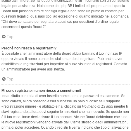
scritte dal minore. Se hai dubbi o incertezze, mettiti in contatto con un consulente
legale per assistenza. Nota bene che phpBB Limited e il proprietario di questa
Board non possono fornire consigli legali e non sono un punto di contatto per
questioni legali di qualsiasi tipo, ad eccezione di quanto indicato nella domanda
“Chi devo contattare per segnalare abusi e/o per questioni d’ordine legale
concernenti questa Board?”.
Top
Perché non riesco a registrarmi?
È possibile che l’amministratore della Board abbia bannato il tuo indirizzo IP
oppure vietato il nome utente che stai tentando di registrare. Può anche aver
disabilitato le registrazioni per impedire ai nuovi visitatori di registrarsi. Contatta
un amministratore per avere assistenza.
Top
Mi sono registrato ma non riesco a connettermi!
Innanzitutto controlla di aver inserito nome utente e password esattamente. Se
sono corretti, allora possono esser successe un paio di cose: se il supporto
«registrazione minore» è abilitato e hai cliccato su
Ho meno di 13 anni
mentre ti
stavi registrando, allora devi seguire le istruzioni che hai ricevuto. Se questo non
è il tuo caso, forse devi attivare il tuo account. Alcune Board richiedono che tutte
le nuove registrazioni vengano attivate dall’utente stesso o dagli amministratori,
prima di poter accedere. Quando ti registri ti verrà indicato che tipo di attivazione