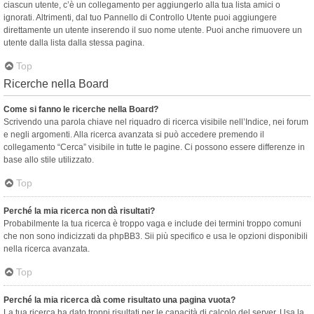
ciascun utente, c’è un collegamento per aggiungerlo alla tua lista amici o
ignorati. Altrimenti, dal tuo Pannello di Controllo Utente puoi aggiungere
direttamente un utente inserendo il suo nome utente. Puoi anche rimuovere un
utente dalla lista dalla stessa pagina.
Top
Ricerche nella Board
Come si fanno le ricerche nella Board?
Scrivendo una parola chiave nel riquadro di ricerca visibile nell’Indice, nei forum
e negli argomenti. Alla ricerca avanzata si può accedere premendo il
collegamento “Cerca” visibile in tutte le pagine. Ci possono essere differenze in
base allo stile utilizzato.
Top
Perché la mia ricerca non dà risultati?
Probabilmente la tua ricerca è troppo vaga e include dei termini troppo comuni
che non sono indicizzati da phpBB3. Sii più specifico e usa le opzioni disponibili
nella ricerca avanzata.
Top
Perché la mia ricerca dà come risultato una pagina vuota?
La tua ricerca ha dato troppi risultati per le capacità di calcolo del server. Usa la