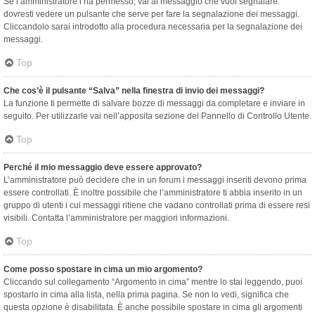
Se l’amministratore l’ha permesso, vai al messaggio che vuoi segnalare:
dovresti vedere un pulsante che serve per fare la segnalazione dei messaggi.
Cliccandolo sarai introdotto alla procedura necessaria per la segnalazione dei
messaggi.
Top
Che cos’è il pulsante “Salva” nella finestra di invio dei messaggi?
La funzione ti permette di salvare bozze di messaggi da completare e inviare in
seguito. Per utilizzarle vai nell’apposita sezione del Pannello di Controllo Utente.
Top
Perché il mio messaggio deve essere approvato?
L’amministratore può decidere che in un forum i messaggi inseriti devono prima
essere controllati. È inoltre possibile che l’amministratore ti abbia inserito in un
gruppo di utenti i cui messaggi ritiene che vadano controllati prima di essere resi
visibili. Contatta l’amministratore per maggiori informazioni.
Top
Come posso spostare in cima un mio argomento?
Cliccando sul collegamento “Argomento in cima” mentre lo stai leggendo, puoi
spostarlo in cima alla lista, nella prima pagina. Se non lo vedi, significa che
questa opzione è disabilitata. È anche possibile spostare in cima gli argomenti