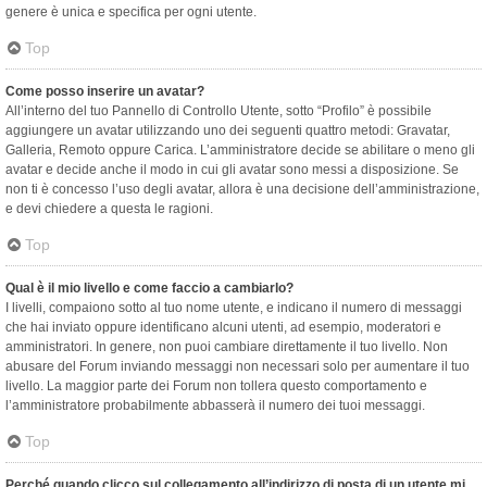
genere è unica e specifica per ogni utente.
Top
Come posso inserire un avatar?
All’interno del tuo Pannello di Controllo Utente, sotto “Profilo” è possibile
aggiungere un avatar utilizzando uno dei seguenti quattro metodi: Gravatar,
Galleria, Remoto oppure Carica. L’amministratore decide se abilitare o meno gli
avatar e decide anche il modo in cui gli avatar sono messi a disposizione. Se
non ti è concesso l’uso degli avatar, allora è una decisione dell’amministrazione,
e devi chiedere a questa le ragioni.
Top
Qual è il mio livello e come faccio a cambiarlo?
I livelli, compaiono sotto al tuo nome utente, e indicano il numero di messaggi
che hai inviato oppure identificano alcuni utenti, ad esempio, moderatori e
amministratori. In genere, non puoi cambiare direttamente il tuo livello. Non
abusare del Forum inviando messaggi non necessari solo per aumentare il tuo
livello. La maggior parte dei Forum non tollera questo comportamento e
l’amministratore probabilmente abbasserà il numero dei tuoi messaggi.
Top
Perché quando clicco sul collegamento all’indirizzo di posta di un utente mi