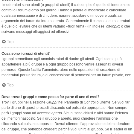
I moderatori sono utenti (o gruppi di utenti) il cui compito è quello di tenere sotto
controllo i forum giorno per giorno. Hanno il potere di modificare o cancellare
qualsiasi messaggio e di chiudere, riaprire, spostare o rimuovere qualsiasi
argomento del forum da loro moderato. Generalmente il compito dei moderatori
è quello di evitare che gli utenti vadano «fuori tema» (in inglese,
off-topic
) o che
scrivano messaggi oltraggiosi ed offensivi.
Top
Cosa sono i gruppi di utenti?
I gruppi permettono agli amministratori di riunire gli utenti. Ogni utente può
appartenere a più gruppi e a ogni gruppo possono venire assegnati diversi
permessi. Questo facilita l’amministratore nelle operazioni di creazione di
moderatori per un forum, o di concessione di permessi per un forum privato, ecc.
Top
Dove trovo i gruppi e come posso far parte di uno di essi?
Trovi i gruppi nella sezione
Gruppi
nel Pannello di Controllo Utente. Se vuoi far
parte di uno di questi procedi cliccando sul pulsante appropriato. Non sempre
però i gruppi sono ad
accesso aperto
. Alcuni sono chiusi e altri hanno l’elenco
dei membri nascosto. Se il gruppo è aperto, puoi chiedere l’ammissione
cliccando sul pulsante apposito. Dovrai ottenere l’approvazione del moderatore
del gruppo, che potrebbe chiederti perché vuoi unirti al gruppo. Se il leader di un