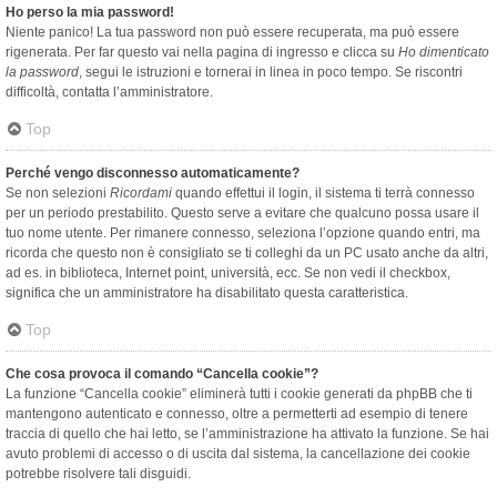
Ho perso la mia password!
Niente panico! La tua password non può essere recuperata, ma può essere
rigenerata. Per far questo vai nella pagina di ingresso e clicca su
Ho dimenticato
la password
, segui le istruzioni e tornerai in linea in poco tempo. Se riscontri
difficoltà, contatta l’amministratore.
Top
Perché vengo disconnesso automaticamente?
Se non selezioni
Ricordami
quando effettui il login, il sistema ti terrà connesso
per un periodo prestabilito. Questo serve a evitare che qualcuno possa usare il
tuo nome utente. Per rimanere connesso, seleziona l’opzione quando entri, ma
ricorda che questo non è consigliato se ti colleghi da un PC usato anche da altri,
ad es. in biblioteca, Internet point, università, ecc. Se non vedi il checkbox,
significa che un amministratore ha disabilitato questa caratteristica.
Top
Che cosa provoca il comando “Cancella cookie”?
La funzione “Cancella cookie” eliminerà tutti i cookie generati da phpBB che ti
mantengono autenticato e connesso, oltre a permetterti ad esempio di tenere
traccia di quello che hai letto, se l’amministrazione ha attivato la funzione. Se hai
avuto problemi di accesso o di uscita dal sistema, la cancellazione dei cookie
potrebbe risolvere tali disguidi.