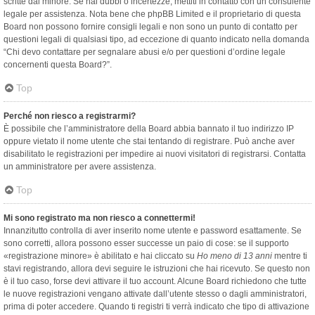
scritte dal minore. Se hai dubbi o incertezze, mettiti in contatto con un consulente
legale per assistenza. Nota bene che phpBB Limited e il proprietario di questa
Board non possono fornire consigli legali e non sono un punto di contatto per
questioni legali di qualsiasi tipo, ad eccezione di quanto indicato nella domanda
“Chi devo contattare per segnalare abusi e/o per questioni d’ordine legale
concernenti questa Board?”.
Top
Perché non riesco a registrarmi?
È possibile che l’amministratore della Board abbia bannato il tuo indirizzo IP
oppure vietato il nome utente che stai tentando di registrare. Può anche aver
disabilitato le registrazioni per impedire ai nuovi visitatori di registrarsi. Contatta
un amministratore per avere assistenza.
Top
Mi sono registrato ma non riesco a connettermi!
Innanzitutto controlla di aver inserito nome utente e password esattamente. Se
sono corretti, allora possono esser successe un paio di cose: se il supporto
«registrazione minore» è abilitato e hai cliccato su
Ho meno di 13 anni
mentre ti
stavi registrando, allora devi seguire le istruzioni che hai ricevuto. Se questo non
è il tuo caso, forse devi attivare il tuo account. Alcune Board richiedono che tutte
le nuove registrazioni vengano attivate dall’utente stesso o dagli amministratori,
prima di poter accedere. Quando ti registri ti verrà indicato che tipo di attivazione