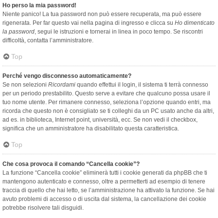
Ho perso la mia password!
Niente panico! La tua password non può essere recuperata, ma può essere
rigenerata. Per far questo vai nella pagina di ingresso e clicca su
Ho dimenticato
la password
, segui le istruzioni e tornerai in linea in poco tempo. Se riscontri
difficoltà, contatta l’amministratore.
Top
Perché vengo disconnesso automaticamente?
Se non selezioni
Ricordami
quando effettui il login, il sistema ti terrà connesso
per un periodo prestabilito. Questo serve a evitare che qualcuno possa usare il
tuo nome utente. Per rimanere connesso, seleziona l’opzione quando entri, ma
ricorda che questo non è consigliato se ti colleghi da un PC usato anche da altri,
ad es. in biblioteca, Internet point, università, ecc. Se non vedi il checkbox,
significa che un amministratore ha disabilitato questa caratteristica.
Top
Che cosa provoca il comando “Cancella cookie”?
La funzione “Cancella cookie” eliminerà tutti i cookie generati da phpBB che ti
mantengono autenticato e connesso, oltre a permetterti ad esempio di tenere
traccia di quello che hai letto, se l’amministrazione ha attivato la funzione. Se hai
avuto problemi di accesso o di uscita dal sistema, la cancellazione dei cookie
potrebbe risolvere tali disguidi.