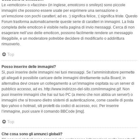
Le «emoticon» o «faccine» (in inglese,
emoticons
o
smileys
) sono piccole
immagini che possono essere usate per esprimere una sensazione o
un’emozione con pochi caratteri; ad es. :) significa felice, :( significa triste. Questo
Forum trasforma automaticamente queste serie di caratteri in immagini. La lista
completa delle emoticon è visibile nella pagina di invio messaggi. Cerca di non
esagerare nell’uso delle emoticon, possono facilmente rendere un messaggio
illeggibile, e un moderatore potrebbe decidere di modificarlo o addirittura
rimuoverlo.
Top
Posso inserire delle immagini?
Sì, puoi inserire delle immagini nei tuoi messaggi. Se l’amministratore permette
gli allegati è possibile caricare delle immagini direttamente sulla Board; in
alternativa devi creare un collegamento a un’immagine ospitata su un server di
pubblico accesso, ad es. http://www.indirizzo-del-sito.com/immagine.gif. Non
puoi inserire immagini che hai sul tuo PC (a meno che non abbia un server!) o
immagini che si trovano dietro sistemi di autenticazione, come caselle di posta
tipo yahoo o hotmail, siti protetti da codici di accesso, ecc. Per inserire
l’immagine, puoi usare il comando BBCode [img].
Top
Che cosa sono gli annunci globali?