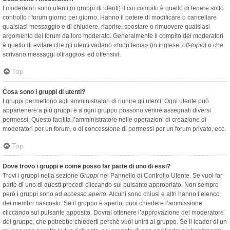
I moderatori sono utenti (o gruppi di utenti) il cui compito è quello di tenere sotto
controllo i forum giorno per giorno. Hanno il potere di modificare o cancellare
qualsiasi messaggio e di chiudere, riaprire, spostare o rimuovere qualsiasi
argomento del forum da loro moderato. Generalmente il compito dei moderatori
è quello di evitare che gli utenti vadano «fuori tema» (in inglese,
off-topic
) o che
scrivano messaggi oltraggiosi ed offensivi.
Top
Cosa sono i gruppi di utenti?
I gruppi permettono agli amministratori di riunire gli utenti. Ogni utente può
appartenere a più gruppi e a ogni gruppo possono venire assegnati diversi
permessi. Questo facilita l’amministratore nelle operazioni di creazione di
moderatori per un forum, o di concessione di permessi per un forum privato, ecc.
Top
Dove trovo i gruppi e come posso far parte di uno di essi?
Trovi i gruppi nella sezione
Gruppi
nel Pannello di Controllo Utente. Se vuoi far
parte di uno di questi procedi cliccando sul pulsante appropriato. Non sempre
però i gruppi sono ad
accesso aperto
. Alcuni sono chiusi e altri hanno l’elenco
dei membri nascosto. Se il gruppo è aperto, puoi chiedere l’ammissione
cliccando sul pulsante apposito. Dovrai ottenere l’approvazione del moderatore
del gruppo, che potrebbe chiederti perché vuoi unirti al gruppo. Se il leader di un