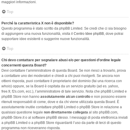
maggiori informazioni.
Top
Perché la caratteristica X non è disponibile?
Questo programma è stato scritto da phpBB Limited. Se credi che ci sia bisogno
di aggiungere una nuova funzionalità, visita il
Centro Idee phpBB
, dove potrai
supportare idee esistenti o suggerire nuove funzionalità.
Top
Chi devo contattare per segnalare abusi e/o per questioni d’ordine legale
concernenti questa Board?
Devi contattare l’amministratore di questa Board. Se non riesci a trovarlo, prova
a contattare uno dei moderatori e chiedi a chi puoi rivolgerti. Se ancora non
ottieni risposta, puoi contattare il proprietario del dominio (fai una ricerca con
whois
) oppure, se la Board è ospitata da un servizio gratuito (ad es. yahoo,
free.fr, f2s.com, ecc.), l’amministratore di tale servizio. Nota che phpBB Limited e
phpBB Store non hanno
assolutamente alcun controllo
e non possono essere
ritenuti responsabili di come, dove e da chi viene utilizzata questa Board. È
assolutamente inutile contattare phpBB Limited o phpBB Store in relazione a
qualsiasi questione legale
non direttamente collegata
al sito phpBB.com,
phpBB-Store.it o al software phpBB stesso. I messaggi di posta elettronica inviati
a phpBB Limited o a phpBB Store riguardanti l’uso da parte di terzi di questo
programma non riceveranno risposta.