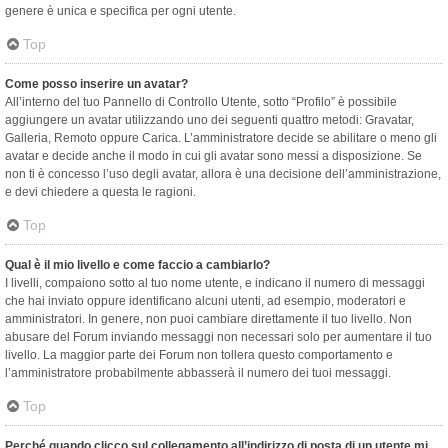
genere è unica e specifica per ogni utente.
Top
Come posso inserire un avatar?
All’interno del tuo Pannello di Controllo Utente, sotto “Profilo” è possibile
aggiungere un avatar utilizzando uno dei seguenti quattro metodi: Gravatar,
Galleria, Remoto oppure Carica. L’amministratore decide se abilitare o meno gli
avatar e decide anche il modo in cui gli avatar sono messi a disposizione. Se
non ti è concesso l’uso degli avatar, allora è una decisione dell’amministrazione,
e devi chiedere a questa le ragioni.
Top
Qual è il mio livello e come faccio a cambiarlo?
I livelli, compaiono sotto al tuo nome utente, e indicano il numero di messaggi
che hai inviato oppure identificano alcuni utenti, ad esempio, moderatori e
amministratori. In genere, non puoi cambiare direttamente il tuo livello. Non
abusare del Forum inviando messaggi non necessari solo per aumentare il tuo
livello. La maggior parte dei Forum non tollera questo comportamento e
l’amministratore probabilmente abbasserà il numero dei tuoi messaggi.
Top
Perché quando clicco sul collegamento all’indirizzo di posta di un utente mi