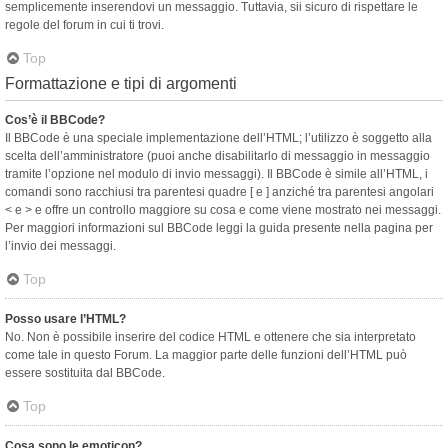
semplicemente inserendovi un messaggio. Tuttavia, sii sicuro di rispettare le
regole del forum in cui ti trovi.
Top
Formattazione e tipi di argomenti
Cos’è il BBCode?
Il BBCode è una speciale implementazione dell’HTML; l’utilizzo è soggetto alla
scelta dell’amministratore (puoi anche disabilitarlo di messaggio in messaggio
tramite l’opzione nel modulo di invio messaggi). Il BBCode è simile all’HTML, i
comandi sono racchiusi tra parentesi quadre [ e ] anziché tra parentesi angolari
< e > e offre un controllo maggiore su cosa e come viene mostrato nei messaggi.
Per maggiori informazioni sul BBCode leggi la guida presente nella pagina per
l’invio dei messaggi.
Top
Posso usare l’HTML?
No. Non è possibile inserire del codice HTML e ottenere che sia interpretato
come tale in questo Forum. La maggior parte delle funzioni dell’HTML può
essere sostituita dal BBCode.
Top
Cosa sono le emoticon?