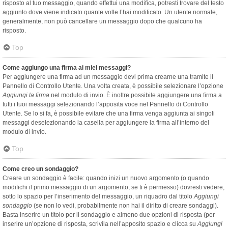
risposto al tuo messaggio, quando effettui una modifica, potresti trovare del testo
aggiunto dove viene indicato quante volte l’hai modificato. Un utente normale,
generalmente, non può cancellare un messaggio dopo che qualcuno ha
risposto.
Top
Come aggiungo una firma ai miei messaggi?
Per aggiungere una firma ad un messaggio devi prima crearne una tramite il
Pannello di Controllo Utente. Una volta creata, è possibile selezionare l’opzione
Aggiungi la firma
nel modulo di invio. È inoltre possibile aggiungere una firma a
tutti i tuoi messaggi selezionando l’apposita voce nel Pannello di Controllo
Utente. Se lo si fa, è possibile evitare che una firma venga aggiunta ai singoli
messaggi deselezionando la casella per aggiungere la firma all’interno del
modulo di invio.
Top
Come creo un sondaggio?
Creare un sondaggio è facile: quando inizi un nuovo argomento (o quando
modifichi il primo messaggio di un argomento, se ti è permesso) dovresti vedere,
sotto lo spazio per l’inserimento del messaggio, un riquadro dal titolo
Aggiungi
sondaggio
(se non lo vedi, probabilmente non hai il diritto di creare sondaggi).
Basta inserire un titolo per il sondaggio e almeno due opzioni di risposta (per
inserire un’opzione di risposta, scrivila nell’apposito spazio e clicca su
Aggiungi