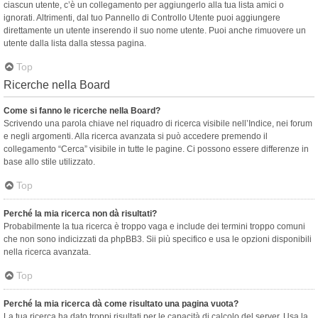
ciascun utente, c’è un collegamento per aggiungerlo alla tua lista amici o
ignorati. Altrimenti, dal tuo Pannello di Controllo Utente puoi aggiungere
direttamente un utente inserendo il suo nome utente. Puoi anche rimuovere un
utente dalla lista dalla stessa pagina.
Top
Ricerche nella Board
Come si fanno le ricerche nella Board?
Scrivendo una parola chiave nel riquadro di ricerca visibile nell’Indice, nei forum
e negli argomenti. Alla ricerca avanzata si può accedere premendo il
collegamento “Cerca” visibile in tutte le pagine. Ci possono essere differenze in
base allo stile utilizzato.
Top
Perché la mia ricerca non dà risultati?
Probabilmente la tua ricerca è troppo vaga e include dei termini troppo comuni
che non sono indicizzati da phpBB3. Sii più specifico e usa le opzioni disponibili
nella ricerca avanzata.
Top
Perché la mia ricerca dà come risultato una pagina vuota?
La tua ricerca ha dato troppi risultati per le capacità di calcolo del server. Usa la