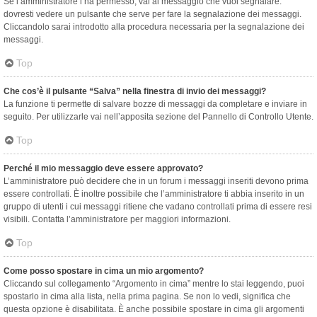
Se l’amministratore l’ha permesso, vai al messaggio che vuoi segnalare:
dovresti vedere un pulsante che serve per fare la segnalazione dei messaggi.
Cliccandolo sarai introdotto alla procedura necessaria per la segnalazione dei
messaggi.
Top
Che cos’è il pulsante “Salva” nella finestra di invio dei messaggi?
La funzione ti permette di salvare bozze di messaggi da completare e inviare in
seguito. Per utilizzarle vai nell’apposita sezione del Pannello di Controllo Utente.
Top
Perché il mio messaggio deve essere approvato?
L’amministratore può decidere che in un forum i messaggi inseriti devono prima
essere controllati. È inoltre possibile che l’amministratore ti abbia inserito in un
gruppo di utenti i cui messaggi ritiene che vadano controllati prima di essere resi
visibili. Contatta l’amministratore per maggiori informazioni.
Top
Come posso spostare in cima un mio argomento?
Cliccando sul collegamento “Argomento in cima” mentre lo stai leggendo, puoi
spostarlo in cima alla lista, nella prima pagina. Se non lo vedi, significa che
questa opzione è disabilitata. È anche possibile spostare in cima gli argomenti