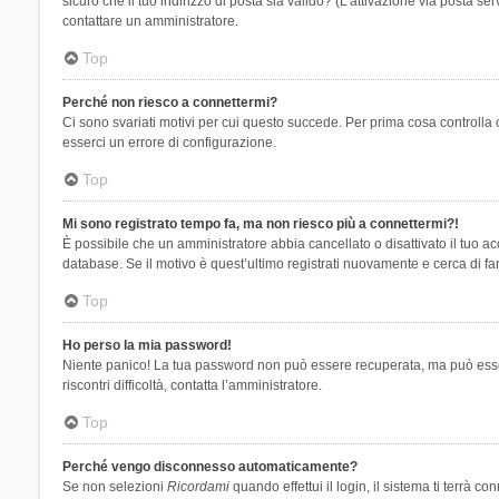
sicuro che il tuo indirizzo di posta sia valido? (L’attivazione via posta se
contattare un amministratore.
Top
Perché non riesco a connettermi?
Ci sono svariati motivi per cui questo succede. Per prima cosa controlla 
esserci un errore di configurazione.
Top
Mi sono registrato tempo fa, ma non riesco più a connettermi?!
È possibile che un amministratore abbia cancellato o disattivato il tuo 
database. Se il motivo è quest’ultimo registrati nuovamente e cerca di fa
Top
Ho perso la mia password!
Niente panico! La tua password non può essere recuperata, ma può essere
riscontri difficoltà, contatta l’amministratore.
Top
Perché vengo disconnesso automaticamente?
Se non selezioni
Ricordami
quando effettui il login, il sistema ti terrà