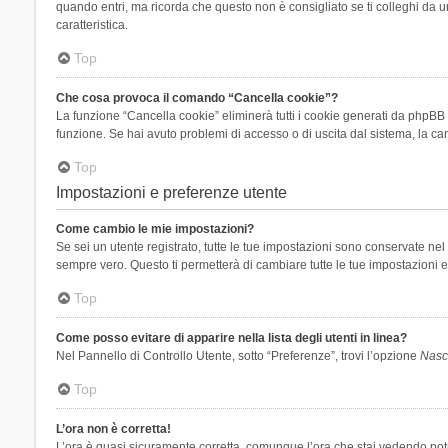
quando entri, ma ricorda che questo non è consigliato se ti colleghi da un
caratteristica.
Top
Che cosa provoca il comando “Cancella cookie”?
La funzione “Cancella cookie” eliminerà tutti i cookie generati da phpBB 
funzione. Se hai avuto problemi di accesso o di uscita dal sistema, la can
Top
Impostazioni e preferenze utente
Come cambio le mie impostazioni?
Se sei un utente registrato, tutte le tue impostazioni sono conservate n
sempre vero. Questo ti permetterà di cambiare tutte le tue impostazioni e
Top
Come posso evitare di apparire nella lista degli utenti in linea?
Nel Pannello di Controllo Utente, sotto “Preferenze”, trovi l’opzione
Nasco
Top
L’ora non è corretta!
L’ora è quasi sicuramente corretta, comunque l’ora che stai vedendo potreb