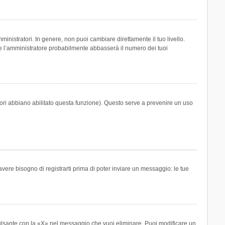
inistratori. In genere, non puoi cambiare direttamente il tuo livello.
 l’amministratore probabilmente abbasserà il numero dei tuoi
tori abbiano abilitato questa funzione). Questo serve a prevenire un uso
ere bisogno di registrarti prima di poter inviare un messaggio: le tue
ulsante con la «X» nel messaggio che vuoi eliminare. Puoi modificare un