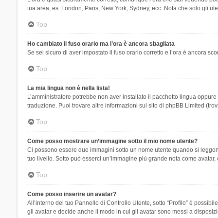
tua area, es. London, Paris, New York, Sydney, ecc. Nota che solo gli uten
Top
Ho cambiato il fuso orario ma l’ora è ancora sbagliata
Se sei sicuro di aver impostato il fuso orario corretto e l’ora è ancora sc
Top
La mia lingua non è nella lista!
L’amministratore potrebbe non aver installato il pacchetto lingua oppure n
traduzione. Puoi trovare altre informazioni sul sito di phpBB Limited (tro
Top
Come posso mostrare un’immagine sotto il mio nome utente?
Ci possono essere due immagini sotto un nome utente quando si leggono i 
tuo livello. Sotto può esserci un’immagine più grande nota come avatar, 
Top
Come posso inserire un avatar?
All’interno del tuo Pannello di Controllo Utente, sotto “Profilo” è possi
gli avatar e decide anche il modo in cui gli avatar sono messi a disposiz