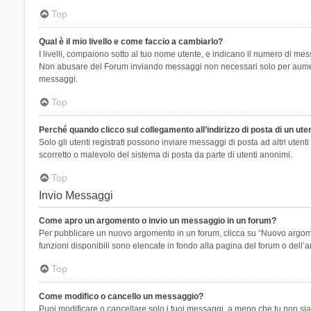
Top
Qual è il mio livello e come faccio a cambiarlo?
I livelli, compaiono sotto al tuo nome utente, e indicano il numero di mes
Non abusare del Forum inviando messaggi non necessari solo per aumenta
messaggi.
Top
Perché quando clicco sul collegamento all’indirizzo di posta di un ut
Solo gli utenti registrati possono inviare messaggi di posta ad altri ute
scorretto o malevolo del sistema di posta da parte di utenti anonimi.
Top
Invio Messaggi
Come apro un argomento o invio un messaggio in un forum?
Per pubblicare un nuovo argomento in un forum, clicca su “Nuovo argoment
funzioni disponibili sono elencate in fondo alla pagina del forum o dell’a
Top
Come modifico o cancello un messaggio?
Puoi modificare o cancellare solo i tuoi messaggi, a meno che tu non s