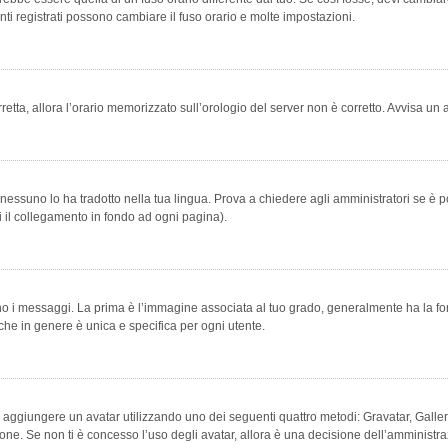
ti registrati possono cambiare il fuso orario e molte impostazioni.
orretta, allora l’orario memorizzato sull’orologio del server non è corretto. Avvisa u
essuno lo ha tradotto nella tua lingua. Prova a chiedere agli amministratori se è po
vi il collegamento in fondo ad ogni pagina).
messaggi. La prima è l’immagine associata al tuo grado, generalmente ha la forma di
che in genere è unica e specifica per ogni utente.
bile aggiungere un avatar utilizzando uno dei seguenti quattro metodi: Gravatar, Gal
ione. Se non ti è concesso l’uso degli avatar, allora è una decisione dell’amministra