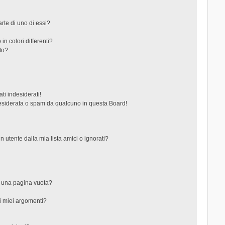
rte di uno di essi?
in colori differenti?
to?
ti indesiderati!
esiderata o spam da qualcuno in questa Board!
tente dalla mia lista amici o ignorati?
?
o una pagina vuota?
i miei argomenti?