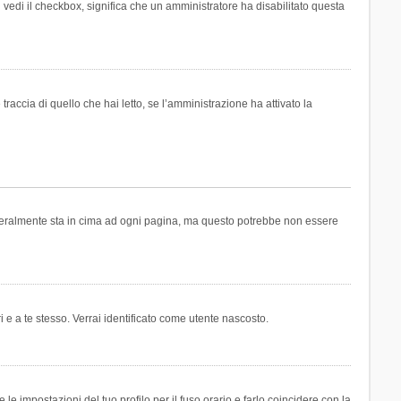
n vedi il checkbox, significa che un amministratore ha disabilitato questa
accia di quello che hai letto, se l’amministrazione ha attivato la
generalmente sta in cima ad ogni pagina, ma questo potrebbe non essere
i e a te stesso. Verrai identificato come utente nascosto.
e impostazioni del tuo profilo per il fuso orario e farlo coincidere con la