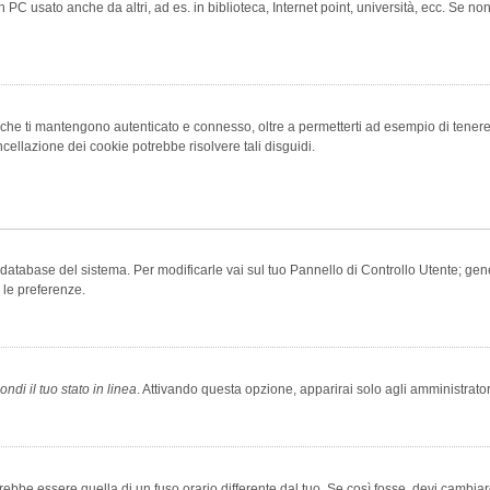
 PC usato anche da altri, ad es. in biblioteca, Internet point, università, ecc. Se no
che ti mantengono autenticato e connesso, oltre a permetterti ad esempio di tenere tr
cellazione dei cookie potrebbe risolvere tali disguidi.
el database del sistema. Per modificarle vai sul tuo Pannello di Controllo Utente; 
 le preferenze.
ndi il tuo stato in linea
. Attivando questa opzione, apparirai solo agli amministrator
be essere quella di un fuso orario differente dal tuo. Se così fosse, devi cambiare l