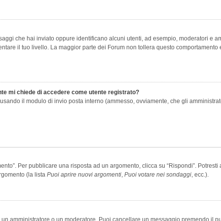
saggi che hai inviato oppure identificano alcuni utenti, ad esempio, moderatori e amm
re il tuo livello. La maggior parte dei Forum non tollera questo comportamento e
ente mi chiede di accedere come utente registrato?
nti usando il modulo di invio posta interno (ammesso, ovviamente, che gli amministra
o”. Per pubblicare una risposta ad un argomento, clicca su “Rispondi”. Potresti av
rgomento (la lista
Puoi aprire nuovi argomenti
,
Puoi votare nei sondaggi
, ecc.).
ia un amministratore o un moderatore. Puoi cancellare un messaggio premendo il p