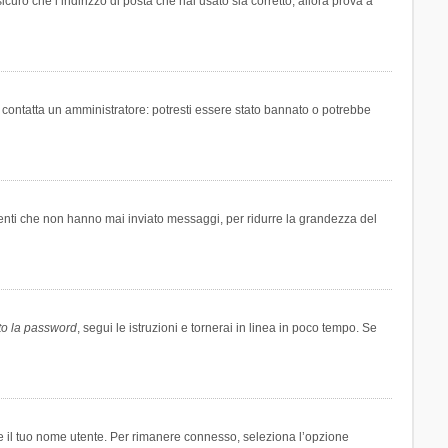
icuro che l’indirizzo di posta che hai usato sia corretto, allora prova a
i contatta un amministratore: potresti essere stato bannato o potrebbe
tenti che non hanno mai inviato messaggi, per ridurre la grandezza del
to la password
, segui le istruzioni e tornerai in linea in poco tempo. Se
are il tuo nome utente. Per rimanere connesso, seleziona l’opzione