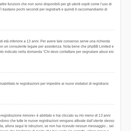
re funzioni che non sono disponibili per gli utenti ospiti come l’uso di
 Ti bastano pochi secondi per registrarti e quindi ti raccomandiamo di
di età inferiore a 13 anni. Per avere tale consenso serve una richiesta
tto con un consulente legale per assistenza. Nota bene che phpBB Limited e
uanto indicato nella domanda “Chi devo contattare per segnalare abusi e/o
ilitato le registrazioni per impedire ai nuovi visitatori di registrarsi.
registrazione minore» è abilitato e hai cliccato su
Ho meno di 13 anni
hiedono che tutte le nuove registrazioni vengano attivate dall’utente stesso
sta, allora segui le istruzioni; se non hai ricevuto nessun messaggio... sei