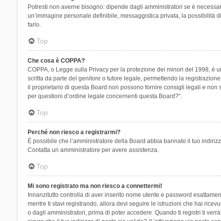
Potresti non averne bisogno: dipende dagli amministratori se è necessario
un’immagine personale definibile, messaggistica privata, la possibilità di
farlo.
Top
Che cosa è COPPA?
COPPA, o Legge sulla Privacy per la protezione dei minori del 1998, è una
scritta da parte del genitore o tutore legale, permettendo la registrazion
il proprietario di questa Board non possono fornire consigli legali e non
per questioni d’ordine legale concernenti questa Board?”.
Top
Perché non riesco a registrarmi?
È possibile che l’amministratore della Board abbia bannato il tuo indirizzo
Contatta un amministratore per avere assistenza.
Top
Mi sono registrato ma non riesco a connettermi!
Innanzitutto controlla di aver inserito nome utente e password esattament
mentre ti stavi registrando, allora devi seguire le istruzioni che hai rice
o dagli amministratori, prima di poter accedere. Quando ti registri ti verrà