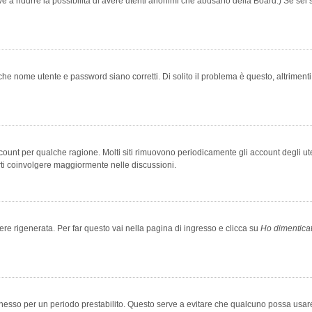
rve a ridurre la possibilità di avere utenti anonimi che abusano della Board.) Se sei s
che nome utente e password siano corretti. Di solito il problema è questo, altriment
account per qualche ragione. Molti siti rimuovono periodicamente gli account degli u
rti coinvolgere maggiormente nelle discussioni.
 rigenerata. Per far questo vai nella pagina di ingresso e clicca su
Ho dimentica
 connesso per un periodo prestabilito. Questo serve a evitare che qualcuno possa us