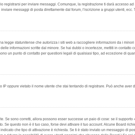
 registrarsi per inviare messaggi. Comunque, la registrazione ti darà accesso ad alt
 inviare messaggi di posta direttamente dal forum, l’iscrizione a gruppi utenti, ecc.
 legge statunitense che autorizza i siti web a raccogliere informazioni da i minori 
e delle informazioni scritte dal minore. Se hai dubbi o incertezze, mettiti in conta
 sono un punto di contatto per questioni legali di qualsiasi tipo, ad eccezione di q
 IP oppure vietato il nome utente che stai tentando di registrare. Può anche aver disab
e. Se sono corretti, allora possono esser successe un paio di cose: se il supporto «
vuto. Se questo non è il tuo caso, forse devi attivare il tuo account. Alcune Board ric
 indicato che tipo di attivazione è richiesta. Se ti è stato inviato un messaggio di po