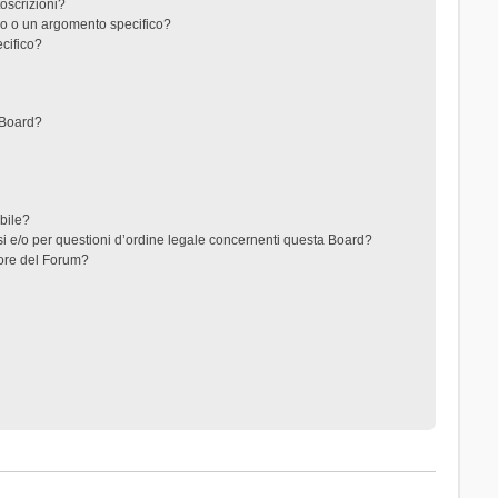
toscrizioni?
o o un argomento specifico?
cifico?
 Board?
ibile?
i e/o per questioni d’ordine legale concernenti questa Board?
ore del Forum?