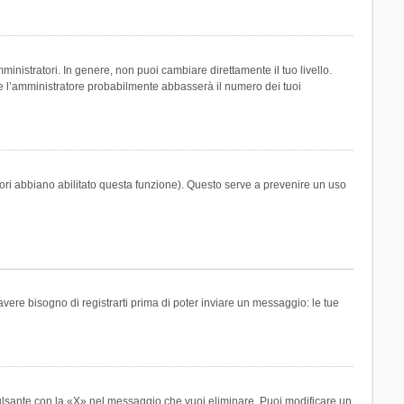
inistratori. In genere, non puoi cambiare direttamente il tuo livello.
 l’amministratore probabilmente abbasserà il numero dei tuoi
tori abbiano abilitato questa funzione). Questo serve a prevenire un uso
ere bisogno di registrarti prima di poter inviare un messaggio: le tue
ulsante con la «X» nel messaggio che vuoi eliminare. Puoi modificare un