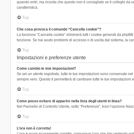
quando entri, ma ricorda che questo non è consigliato se ti colleghi da un
caratteristica.
Top
Che cosa provoca il comando “Cancella cookie”?
La funzione “Cancella cookie” eliminerà tutti i cookie generati da phpBB 
funzione. Se hai avuto problemi di accesso o di uscita dal sistema, la can
Top
Impostazioni e preferenze utente
Come cambio le mie impostazioni?
Se sei un utente registrato, tutte le tue impostazioni sono conservate n
sempre vero. Questo ti permetterà di cambiare tutte le tue impostazioni e
Top
Come posso evitare di apparire nella lista degli utenti in linea?
Nel Pannello di Controllo Utente, sotto “Preferenze”, trovi l’opzione
Nasco
Top
L’ora non è corretta!
L’ora è quasi sicuramente corretta, comunque l’ora che stai vedendo potreb