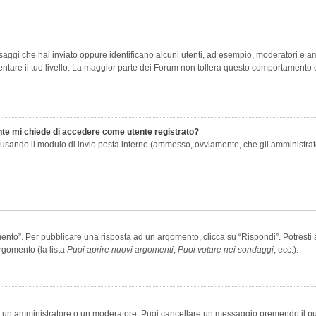
saggi che hai inviato oppure identificano alcuni utenti, ad esempio, moderatori e amm
re il tuo livello. La maggior parte dei Forum non tollera questo comportamento e
ente mi chiede di accedere come utente registrato?
nti usando il modulo di invio posta interno (ammesso, ovviamente, che gli amministra
o”. Per pubblicare una risposta ad un argomento, clicca su “Rispondi”. Potresti av
rgomento (la lista
Puoi aprire nuovi argomenti
,
Puoi votare nei sondaggi
, ecc.).
ia un amministratore o un moderatore. Puoi cancellare un messaggio premendo il p