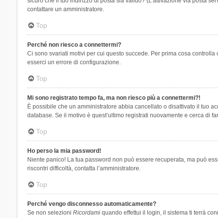
sicuro che il tuo indirizzo di posta sia valido? (L’attivazione via posta se
contattare un amministratore.
Top
Perché non riesco a connettermi?
Ci sono svariati motivi per cui questo succede. Per prima cosa controlla 
esserci un errore di configurazione.
Top
Mi sono registrato tempo fa, ma non riesco più a connettermi?!
È possibile che un amministratore abbia cancellato o disattivato il tuo 
database. Se il motivo è quest’ultimo registrati nuovamente e cerca di fa
Top
Ho perso la mia password!
Niente panico! La tua password non può essere recuperata, ma può essere
riscontri difficoltà, contatta l’amministratore.
Top
Perché vengo disconnesso automaticamente?
Se non selezioni
Ricordami
quando effettui il login, il sistema ti terrà