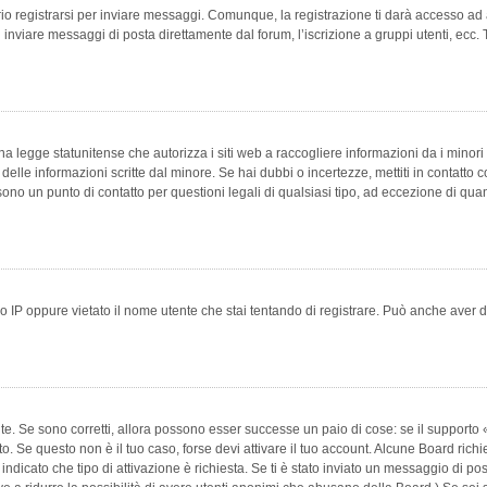
 registrarsi per inviare messaggi. Comunque, la registrazione ti darà accesso ad alt
 inviare messaggi di posta direttamente dal forum, l’iscrizione a gruppi utenti, ecc.
 legge statunitense che autorizza i siti web a raccogliere informazioni da i minori 
e delle informazioni scritte dal minore. Se hai dubbi o incertezze, mettiti in conta
 sono un punto di contatto per questioni legali di qualsiasi tipo, ad eccezione di q
 IP oppure vietato il nome utente che stai tentando di registrare. Può anche aver disab
e. Se sono corretti, allora possono esser successe un paio di cose: se il supporto «
vuto. Se questo non è il tuo caso, forse devi attivare il tuo account. Alcune Board ric
 indicato che tipo di attivazione è richiesta. Se ti è stato inviato un messaggio di po