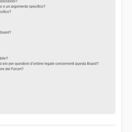
toscrizioni?
o o un argomento specifico?
cifico?
 Board?
ibile?
i e/o per questioni d’ordine legale concernenti questa Board?
ore del Forum?