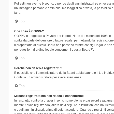
Potresti non averne bisogno: dipende dagli amministratori se è necessario
un’immagine personale definibile, messaggistica privata, la possibilità di
farlo.
Top
Che cosa è COPPA?
COPPA, o Legge sulla Privacy per la protezione dei minori del 1998, è una
scritta da parte del genitore o tutore legale, permettendo la registrazion
il proprietario di questa Board non possono fornire consigli legali e non
per questioni d’ordine legale concernenti questa Board?”.
Top
Perché non riesco a registrarmi?
È possibile che l’amministratore della Board abbia bannato il tuo indirizzo
Contatta un amministratore per avere assistenza.
Top
Mi sono registrato ma non riesco a connettermi!
Innanzitutto controlla di aver inserito nome utente e password esattament
mentre ti stavi registrando, allora devi seguire le istruzioni che hai rice
o dagli amministratori, prima di poter accedere. Quando ti registri ti verrà