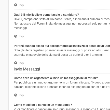
Top
Qual è il mio livello e come faccio a cambiarlo?
I livelli, compaiono sotto al tuo nome utente, e indicano il numero di mes
Non abusare del Forum inviando messaggi non necessari solo per aumenta
messaggi.
Top
Perché quando clicco sul collegamento all’indirizzo di posta di un ut
Solo gli utenti registrati possono inviare messaggi di posta ad altri ute
scorretto o malevolo del sistema di posta da parte di utenti anonimi.
Top
Invio Messaggi
Come apro un argomento o invio un messaggio in un forum?
Per pubblicare un nuovo argomento in un forum, clicca su “Nuovo argoment
funzioni disponibili sono elencate in fondo alla pagina del forum o dell’a
Top
Come modifico o cancello un messaggio?
Puoi modificare o cancellare solo i tuoi messaggi, a meno che tu non s