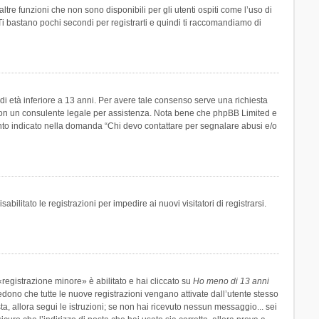
re funzioni che non sono disponibili per gli utenti ospiti come l’uso di
 Ti bastano pochi secondi per registrarti e quindi ti raccomandiamo di
di età inferiore a 13 anni. Per avere tale consenso serve una richiesta
tto con un consulente legale per assistenza. Nota bene che phpBB Limited e
uanto indicato nella domanda “Chi devo contattare per segnalare abusi e/o
ilitato le registrazioni per impedire ai nuovi visitatori di registrarsi.
registrazione minore» è abilitato e hai cliccato su
Ho meno di 13 anni
hiedono che tutte le nuove registrazioni vengano attivate dall’utente stesso
sta, allora segui le istruzioni; se non hai ricevuto nessun messaggio... sei