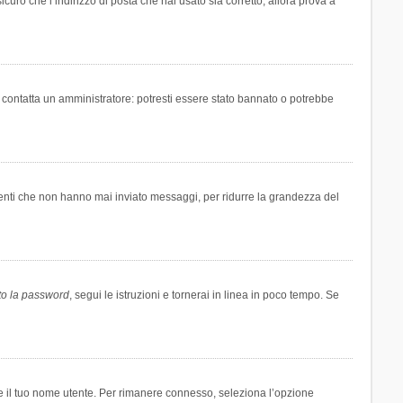
icuro che l’indirizzo di posta che hai usato sia corretto, allora prova a
i contatta un amministratore: potresti essere stato bannato o potrebbe
tenti che non hanno mai inviato messaggi, per ridurre la grandezza del
to la password
, segui le istruzioni e tornerai in linea in poco tempo. Se
are il tuo nome utente. Per rimanere connesso, seleziona l’opzione