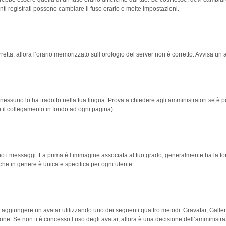
ti registrati possono cambiare il fuso orario e molte impostazioni.
orretta, allora l’orario memorizzato sull’orologio del server non è corretto. Avvisa u
essuno lo ha tradotto nella tua lingua. Prova a chiedere agli amministratori se è po
vi il collegamento in fondo ad ogni pagina).
messaggi. La prima è l’immagine associata al tuo grado, generalmente ha la forma di
che in genere è unica e specifica per ogni utente.
bile aggiungere un avatar utilizzando uno dei seguenti quattro metodi: Gravatar, Gal
ione. Se non ti è concesso l’uso degli avatar, allora è una decisione dell’amministra