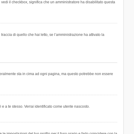
n vedi il checkbox, significa che un amministratore ha disabilitato questa
accia di quello che hai letto, se l’amministrazione ha attivato la
generalmente sta in cima ad ogni pagina, ma questo potrebbe non essere
i e a te stesso. Verrai identificato come utente nascosto.
e impostazioni del tuo profilo per il fuso orario e farlo coincidere con la