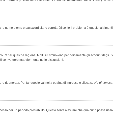
rve a ridurre la possibilità di avere utenti anonimi che abusano della Board.) Se sei s
che nome utente e password siano corretti. Di solito il problema è questo, altriment
account per qualche ragione. Molti siti rimuovono periodicamente gli account degli u
rti coinvolgere maggiormente nelle discussioni.
 rigenerata. Per far questo vai nella pagina di ingresso e clicca su
Ho dimentica
 connesso per un periodo prestabilito. Questo serve a evitare che qualcuno possa us