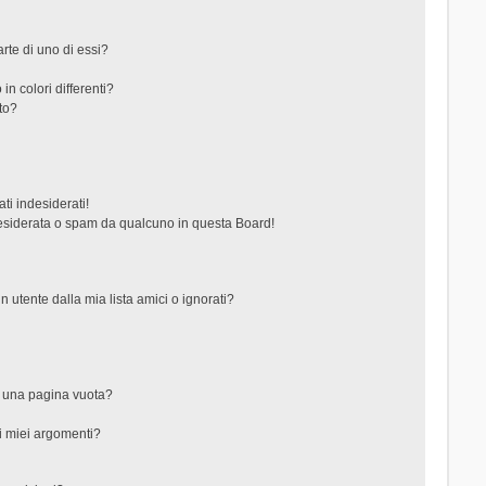
rte di uno di essi?
in colori differenti?
to?
ti indesiderati!
esiderata o spam da qualcuno in questa Board!
tente dalla mia lista amici o ignorati?
?
o una pagina vuota?
i miei argomenti?