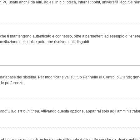
 PC usato anche da altri, ad es. in biblioteca, Internet point, università, ecc. Se no
che ti mantengono autenticato e connesso, oltre a permetterti ad esempio di tenere tr
cellazione dei cookie potrebbe risolvere tali disguidi.
el database del sistema. Per modificarle vai sul tuo Pannello di Controllo Utente; 
 le preferenze.
ndi il tuo stato in linea
. Attivando questa opzione, apparirai solo agli amministrator
be essere quella di un fuso orario differente dal tuo. Se così fosse, devi cambiare l