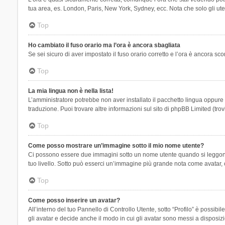
tua area, es. London, Paris, New York, Sydney, ecc. Nota che solo gli uten
Top
Ho cambiato il fuso orario ma l’ora è ancora sbagliata
Se sei sicuro di aver impostato il fuso orario corretto e l’ora è ancora sc
Top
La mia lingua non è nella lista!
L’amministratore potrebbe non aver installato il pacchetto lingua oppure n
traduzione. Puoi trovare altre informazioni sul sito di phpBB Limited (tro
Top
Come posso mostrare un’immagine sotto il mio nome utente?
Ci possono essere due immagini sotto un nome utente quando si leggono i 
tuo livello. Sotto può esserci un’immagine più grande nota come avatar, 
Top
Come posso inserire un avatar?
All’interno del tuo Pannello di Controllo Utente, sotto “Profilo” è possi
gli avatar e decide anche il modo in cui gli avatar sono messi a disposiz