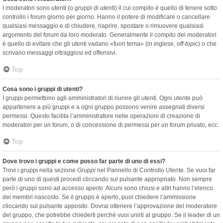
I moderatori sono utenti (o gruppi di utenti) il cui compito è quello di tenere sotto
controllo i forum giorno per giorno. Hanno il potere di modificare o cancellare
qualsiasi messaggio e di chiudere, riaprire, spostare o rimuovere qualsiasi
argomento del forum da loro moderato. Generalmente il compito dei moderatori
è quello di evitare che gli utenti vadano «fuori tema» (in inglese,
off-topic
) o che
scrivano messaggi oltraggiosi ed offensivi.
Top
Cosa sono i gruppi di utenti?
I gruppi permettono agli amministratori di riunire gli utenti. Ogni utente può
appartenere a più gruppi e a ogni gruppo possono venire assegnati diversi
permessi. Questo facilita l’amministratore nelle operazioni di creazione di
moderatori per un forum, o di concessione di permessi per un forum privato, ecc.
Top
Dove trovo i gruppi e come posso far parte di uno di essi?
Trovi i gruppi nella sezione
Gruppi
nel Pannello di Controllo Utente. Se vuoi far
parte di uno di questi procedi cliccando sul pulsante appropriato. Non sempre
però i gruppi sono ad
accesso aperto
. Alcuni sono chiusi e altri hanno l’elenco
dei membri nascosto. Se il gruppo è aperto, puoi chiedere l’ammissione
cliccando sul pulsante apposito. Dovrai ottenere l’approvazione del moderatore
del gruppo, che potrebbe chiederti perché vuoi unirti al gruppo. Se il leader di un