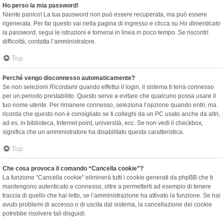
Ho perso la mia password!
Niente panico! La tua password non può essere recuperata, ma può essere
rigenerata. Per far questo vai nella pagina di ingresso e clicca su
Ho dimenticato
la password
, segui le istruzioni e tornerai in linea in poco tempo. Se riscontri
difficoltà, contatta l’amministratore.
Top
Perché vengo disconnesso automaticamente?
Se non selezioni
Ricordami
quando effettui il login, il sistema ti terrà connesso
per un periodo prestabilito. Questo serve a evitare che qualcuno possa usare il
tuo nome utente. Per rimanere connesso, seleziona l’opzione quando entri, ma
ricorda che questo non è consigliato se ti colleghi da un PC usato anche da altri,
ad es. in biblioteca, Internet point, università, ecc. Se non vedi il checkbox,
significa che un amministratore ha disabilitato questa caratteristica.
Top
Che cosa provoca il comando “Cancella cookie”?
La funzione “Cancella cookie” eliminerà tutti i cookie generati da phpBB che ti
mantengono autenticato e connesso, oltre a permetterti ad esempio di tenere
traccia di quello che hai letto, se l’amministrazione ha attivato la funzione. Se hai
avuto problemi di accesso o di uscita dal sistema, la cancellazione dei cookie
potrebbe risolvere tali disguidi.