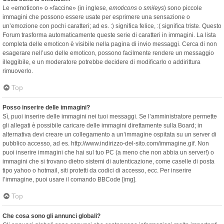
Le «emoticon» o «faccine» (in inglese,
emoticons
o
smileys
) sono piccole
immagini che possono essere usate per esprimere una sensazione o
un’emozione con pochi caratteri; ad es. :) significa felice, :( significa triste. Questo
Forum trasforma automaticamente queste serie di caratteri in immagini. La lista
completa delle emoticon è visibile nella pagina di invio messaggi. Cerca di non
esagerare nell’uso delle emoticon, possono facilmente rendere un messaggio
illeggibile, e un moderatore potrebbe decidere di modificarlo o addirittura
rimuoverlo.
Top
Posso inserire delle immagini?
Sì, puoi inserire delle immagini nei tuoi messaggi. Se l’amministratore permette
gli allegati è possibile caricare delle immagini direttamente sulla Board; in
alternativa devi creare un collegamento a un’immagine ospitata su un server di
pubblico accesso, ad es. http://www.indirizzo-del-sito.com/immagine.gif. Non
puoi inserire immagini che hai sul tuo PC (a meno che non abbia un server!) o
immagini che si trovano dietro sistemi di autenticazione, come caselle di posta
tipo yahoo o hotmail, siti protetti da codici di accesso, ecc. Per inserire
l’immagine, puoi usare il comando BBCode [img].
Top
Che cosa sono gli annunci globali?