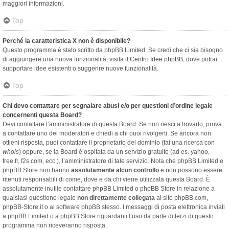
maggiori informazioni.
Top
Perché la caratteristica X non è disponibile?
Questo programma è stato scritto da phpBB Limited. Se credi che ci sia bisogno
di aggiungere una nuova funzionalità, visita il
Centro Idee phpBB
, dove potrai
supportare idee esistenti o suggerire nuove funzionalità.
Top
Chi devo contattare per segnalare abusi e/o per questioni d’ordine legale
concernenti questa Board?
Devi contattare l’amministratore di questa Board. Se non riesci a trovarlo, prova
a contattare uno dei moderatori e chiedi a chi puoi rivolgerti. Se ancora non
ottieni risposta, puoi contattare il proprietario del dominio (fai una ricerca con
whois
) oppure, se la Board è ospitata da un servizio gratuito (ad es. yahoo,
free.fr, f2s.com, ecc.), l’amministratore di tale servizio. Nota che phpBB Limited e
phpBB Store non hanno
assolutamente alcun controllo
e non possono essere
ritenuti responsabili di come, dove e da chi viene utilizzata questa Board. È
assolutamente inutile contattare phpBB Limited o phpBB Store in relazione a
qualsiasi questione legale
non direttamente collegata
al sito phpBB.com,
phpBB-Store.it o al software phpBB stesso. I messaggi di posta elettronica inviati
a phpBB Limited o a phpBB Store riguardanti l’uso da parte di terzi di questo
programma non riceveranno risposta.