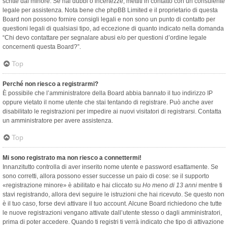
scritte dal minore. Se hai dubbi o incertezze, mettiti in contatto con un consulente
legale per assistenza. Nota bene che phpBB Limited e il proprietario di questa
Board non possono fornire consigli legali e non sono un punto di contatto per
questioni legali di qualsiasi tipo, ad eccezione di quanto indicato nella domanda
“Chi devo contattare per segnalare abusi e/o per questioni d’ordine legale
concernenti questa Board?”.
Top
Perché non riesco a registrarmi?
È possibile che l’amministratore della Board abbia bannato il tuo indirizzo IP
oppure vietato il nome utente che stai tentando di registrare. Può anche aver
disabilitato le registrazioni per impedire ai nuovi visitatori di registrarsi. Contatta
un amministratore per avere assistenza.
Top
Mi sono registrato ma non riesco a connettermi!
Innanzitutto controlla di aver inserito nome utente e password esattamente. Se
sono corretti, allora possono esser successe un paio di cose: se il supporto
«registrazione minore» è abilitato e hai cliccato su
Ho meno di 13 anni
mentre ti
stavi registrando, allora devi seguire le istruzioni che hai ricevuto. Se questo non
è il tuo caso, forse devi attivare il tuo account. Alcune Board richiedono che tutte
le nuove registrazioni vengano attivate dall’utente stesso o dagli amministratori,
prima di poter accedere. Quando ti registri ti verrà indicato che tipo di attivazione