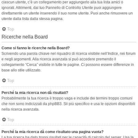
ciascun utente, c’è un collegamento per aggiungerlo alla tua lista amici o
ignorati. Altrimenti, dal tuo Pannello di Controllo Utente puoi aggiungere
direttamente un utente inserendo il suo nome utente. Puoi anche rimuovere un
utente dalla lista dalla stessa pagina.
Top
Ricerche nella Board
Come si fanno le ricerche nella Board?
Scrivendo una parola chiave nel riquadro di ricerca visibile nell’Indice, nei forum
e negli argomenti. Alla ricerca avanzata si può accedere premendo il
collegamento “Cerca” visibile in tutte le pagine. Ci possono essere differenze in
base allo stile utilizzato.
Top
Perché la mia ricerca non dà risultati?
Probabilmente la tua ricerca è troppo vaga e include dei termini troppo comuni
che non sono indicizzati da phpBB3. Sii più specifico e usa le opzioni disponibili
nella ricerca avanzata.
Top
Perché la mia ricerca dà come risultato una pagina vuota?
La tua ricerca ha dato troppi risultati per le capacità di calcolo del server. Usa la