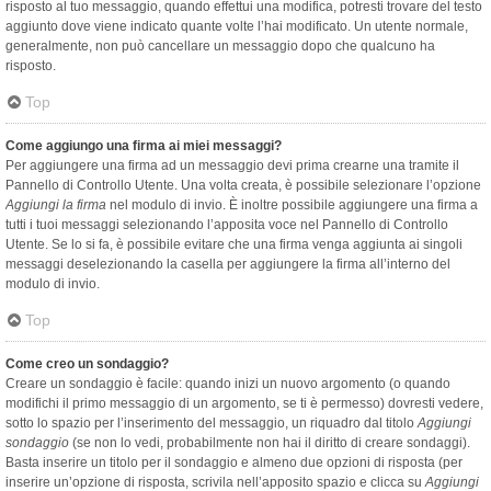
risposto al tuo messaggio, quando effettui una modifica, potresti trovare del testo
aggiunto dove viene indicato quante volte l’hai modificato. Un utente normale,
generalmente, non può cancellare un messaggio dopo che qualcuno ha
risposto.
Top
Come aggiungo una firma ai miei messaggi?
Per aggiungere una firma ad un messaggio devi prima crearne una tramite il
Pannello di Controllo Utente. Una volta creata, è possibile selezionare l’opzione
Aggiungi la firma
nel modulo di invio. È inoltre possibile aggiungere una firma a
tutti i tuoi messaggi selezionando l’apposita voce nel Pannello di Controllo
Utente. Se lo si fa, è possibile evitare che una firma venga aggiunta ai singoli
messaggi deselezionando la casella per aggiungere la firma all’interno del
modulo di invio.
Top
Come creo un sondaggio?
Creare un sondaggio è facile: quando inizi un nuovo argomento (o quando
modifichi il primo messaggio di un argomento, se ti è permesso) dovresti vedere,
sotto lo spazio per l’inserimento del messaggio, un riquadro dal titolo
Aggiungi
sondaggio
(se non lo vedi, probabilmente non hai il diritto di creare sondaggi).
Basta inserire un titolo per il sondaggio e almeno due opzioni di risposta (per
inserire un’opzione di risposta, scrivila nell’apposito spazio e clicca su
Aggiungi