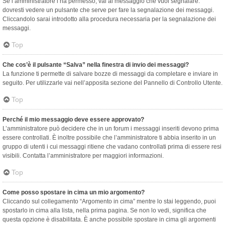
Se l’amministratore l’ha permesso, vai al messaggio che vuoi segnalare:
dovresti vedere un pulsante che serve per fare la segnalazione dei messaggi.
Cliccandolo sarai introdotto alla procedura necessaria per la segnalazione dei
messaggi.
Top
Che cos’è il pulsante “Salva” nella finestra di invio dei messaggi?
La funzione ti permette di salvare bozze di messaggi da completare e inviare in
seguito. Per utilizzarle vai nell’apposita sezione del Pannello di Controllo Utente.
Top
Perché il mio messaggio deve essere approvato?
L’amministratore può decidere che in un forum i messaggi inseriti devono prima
essere controllati. È inoltre possibile che l’amministratore ti abbia inserito in un
gruppo di utenti i cui messaggi ritiene che vadano controllati prima di essere resi
visibili. Contatta l’amministratore per maggiori informazioni.
Top
Come posso spostare in cima un mio argomento?
Cliccando sul collegamento “Argomento in cima” mentre lo stai leggendo, puoi
spostarlo in cima alla lista, nella prima pagina. Se non lo vedi, significa che
questa opzione è disabilitata. È anche possibile spostare in cima gli argomenti