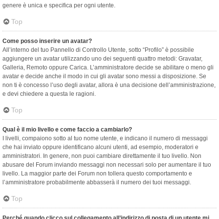
genere è unica e specifica per ogni utente.
Top
Come posso inserire un avatar?
All’interno del tuo Pannello di Controllo Utente, sotto “Profilo” è possibile
aggiungere un avatar utilizzando uno dei seguenti quattro metodi: Gravatar,
Galleria, Remoto oppure Carica. L’amministratore decide se abilitare o meno gli
avatar e decide anche il modo in cui gli avatar sono messi a disposizione. Se
non ti è concesso l’uso degli avatar, allora è una decisione dell’amministrazione,
e devi chiedere a questa le ragioni.
Top
Qual è il mio livello e come faccio a cambiarlo?
I livelli, compaiono sotto al tuo nome utente, e indicano il numero di messaggi
che hai inviato oppure identificano alcuni utenti, ad esempio, moderatori e
amministratori. In genere, non puoi cambiare direttamente il tuo livello. Non
abusare del Forum inviando messaggi non necessari solo per aumentare il tuo
livello. La maggior parte dei Forum non tollera questo comportamento e
l’amministratore probabilmente abbasserà il numero dei tuoi messaggi.
Top
Perché quando clicco sul collegamento all’indirizzo di posta di un utente mi