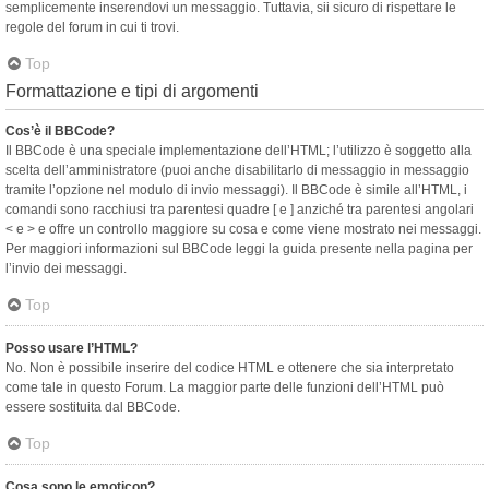
semplicemente inserendovi un messaggio. Tuttavia, sii sicuro di rispettare le
regole del forum in cui ti trovi.
Top
Formattazione e tipi di argomenti
Cos’è il BBCode?
Il BBCode è una speciale implementazione dell’HTML; l’utilizzo è soggetto alla
scelta dell’amministratore (puoi anche disabilitarlo di messaggio in messaggio
tramite l’opzione nel modulo di invio messaggi). Il BBCode è simile all’HTML, i
comandi sono racchiusi tra parentesi quadre [ e ] anziché tra parentesi angolari
< e > e offre un controllo maggiore su cosa e come viene mostrato nei messaggi.
Per maggiori informazioni sul BBCode leggi la guida presente nella pagina per
l’invio dei messaggi.
Top
Posso usare l’HTML?
No. Non è possibile inserire del codice HTML e ottenere che sia interpretato
come tale in questo Forum. La maggior parte delle funzioni dell’HTML può
essere sostituita dal BBCode.
Top
Cosa sono le emoticon?