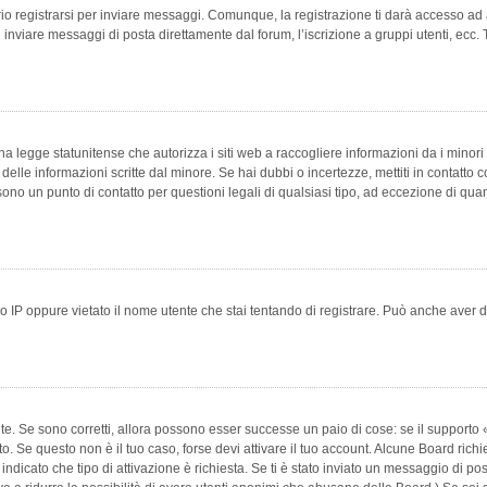
 registrarsi per inviare messaggi. Comunque, la registrazione ti darà accesso ad alt
 inviare messaggi di posta direttamente dal forum, l’iscrizione a gruppi utenti, ecc.
 legge statunitense che autorizza i siti web a raccogliere informazioni da i minori 
e delle informazioni scritte dal minore. Se hai dubbi o incertezze, mettiti in conta
 sono un punto di contatto per questioni legali di qualsiasi tipo, ad eccezione di q
 IP oppure vietato il nome utente che stai tentando di registrare. Può anche aver disab
e. Se sono corretti, allora possono esser successe un paio di cose: se il supporto «
vuto. Se questo non è il tuo caso, forse devi attivare il tuo account. Alcune Board ric
 indicato che tipo di attivazione è richiesta. Se ti è stato inviato un messaggio di po