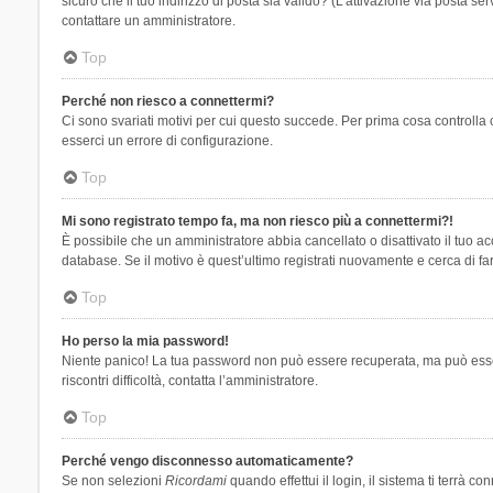
sicuro che il tuo indirizzo di posta sia valido? (L’attivazione via posta se
contattare un amministratore.
Top
Perché non riesco a connettermi?
Ci sono svariati motivi per cui questo succede. Per prima cosa controlla 
esserci un errore di configurazione.
Top
Mi sono registrato tempo fa, ma non riesco più a connettermi?!
È possibile che un amministratore abbia cancellato o disattivato il tuo 
database. Se il motivo è quest’ultimo registrati nuovamente e cerca di fa
Top
Ho perso la mia password!
Niente panico! La tua password non può essere recuperata, ma può essere
riscontri difficoltà, contatta l’amministratore.
Top
Perché vengo disconnesso automaticamente?
Se non selezioni
Ricordami
quando effettui il login, il sistema ti terrà