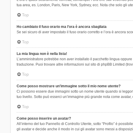
tua area, es. London, Paris, New York, Sydney, ecc. Nota che solo gli uten
Top
Ho cambiato il fuso orario ma l’ora è ancora sbagliata
Se sei sicuro di aver impostato il fuso orario corretto e l’ora è ancora sc
Top
La mia lingua non è nella lista!
L’amministratore potrebbe non aver installato il pacchetto lingua oppure n
traduzione. Puoi trovare altre informazioni sul sito di phpBB Limited (tro
Top
Come posso mostrare un’immagine sotto il mio nome utente?
Ci possono essere due immagini sotto un nome utente quando si leggono i 
tuo livello. Sotto può esserci un’immagine più grande nota come avatar, 
Top
Come posso inserire un avatar?
All’interno del tuo Pannello di Controllo Utente, sotto “Profilo” è possi
gli avatar e decide anche il modo in cui gli avatar sono messi a disposiz