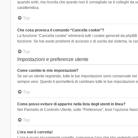
quando entri, ma ricorda che questo non è consigliato se ti colleghi da un
caratteristica.
Top
Che cosa provoca il comando “Cancella cookie”?
La funzione “Cancella cookie” eliminerà tutti i cookie generati da phpBB 
funzione. Se hai avuto problemi di accesso o di uscita dal sistema, la can
Top
Impostazioni e preferenze utente
Come cambio le mie impostazioni?
Se sei un utente registrato, tutte le tue impostazioni sono conservate n
sempre vero. Questo ti permetterà di cambiare tutte le tue impostazioni e
Top
Come posso evitare di apparire nella lista degli utenti in linea?
Nel Pannello di Controllo Utente, sotto “Preferenze”, trovi l’opzione
Nasco
Top
L’ora non è corretta!
L’ora è quasi sicuramente corretta, comunque l’ora che stai vedendo potreb