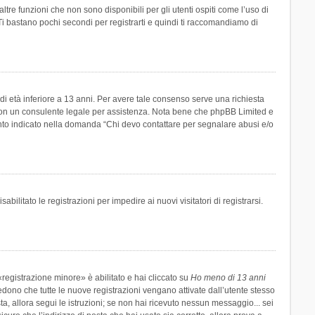
re funzioni che non sono disponibili per gli utenti ospiti come l’uso di
 Ti bastano pochi secondi per registrarti e quindi ti raccomandiamo di
di età inferiore a 13 anni. Per avere tale consenso serve una richiesta
tto con un consulente legale per assistenza. Nota bene che phpBB Limited e
uanto indicato nella domanda “Chi devo contattare per segnalare abusi e/o
ilitato le registrazioni per impedire ai nuovi visitatori di registrarsi.
registrazione minore» è abilitato e hai cliccato su
Ho meno di 13 anni
hiedono che tutte le nuove registrazioni vengano attivate dall’utente stesso
sta, allora segui le istruzioni; se non hai ricevuto nessun messaggio... sei