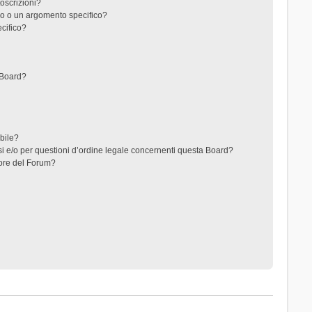
toscrizioni?
o o un argomento specifico?
cifico?
 Board?
ibile?
i e/o per questioni d’ordine legale concernenti questa Board?
ore del Forum?