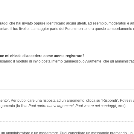
saggi che hai inviato oppure identificano alcuni utenti, ad esempio, moderatori e amm
re il tuo livello. La maggior parte dei Forum non tollera questo comportamento e
ente mi chiede di accedere come utente registrato?
nti usando il modulo di invio posta interno (ammesso, ovviamente, che gli amministra
o”. Per pubblicare una risposta ad un argomento, clicca su “Rispondi”. Potresti av
rgomento (la lista
Puoi aprire nuovi argomenti
,
Puoi votare nei sondaggi
, ecc.).
ia un amministratore o un moderatore. Puoi cancellare un messaggio premendo il p