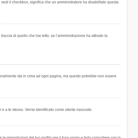
n vedi il checkbox, significa che un amministratore ha disabilitato questa
accia di quello che hai letto, se l’amministrazione ha attivato la
generalmente sta in cima ad ogni pagina, ma questo potrebbe non essere
i e a te stesso. Verrai identificato come utente nascosto.
e impostazioni del tuo profilo per il fuso orario e farlo coincidere con la