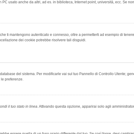
 PC usato anche da altri, ad es. in biblioteca, Internet point, università, ecc. Se no
che ti mantengono autenticato e connesso, oltre a permetterti ad esempio di tenere tr
cellazione dei cookie potrebbe risolvere tali disguidi.
el database del sistema. Per modificarle vai sul tuo Pannello di Controllo Utente; 
 le preferenze.
ndi il tuo stato in linea
. Attivando questa opzione, apparirai solo agli amministrator
be essere quella di un fuso orario differente dal tuo. Se così fosse, devi cambiare l