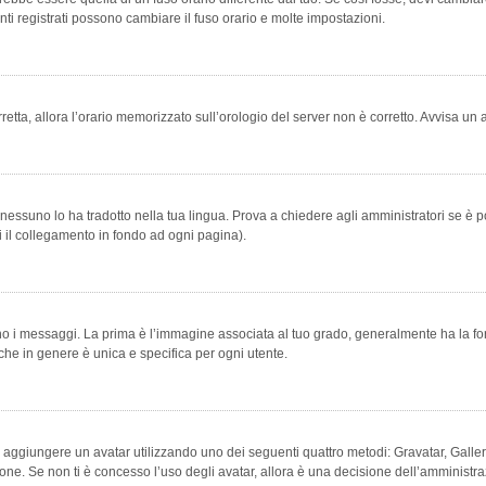
ti registrati possono cambiare il fuso orario e molte impostazioni.
orretta, allora l’orario memorizzato sull’orologio del server non è corretto. Avvisa u
essuno lo ha tradotto nella tua lingua. Prova a chiedere agli amministratori se è po
vi il collegamento in fondo ad ogni pagina).
messaggi. La prima è l’immagine associata al tuo grado, generalmente ha la forma di
che in genere è unica e specifica per ogni utente.
bile aggiungere un avatar utilizzando uno dei seguenti quattro metodi: Gravatar, Gal
ione. Se non ti è concesso l’uso degli avatar, allora è una decisione dell’amministra