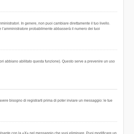
inistratori. In genere, non puoi cambiare direttamente il tuo livello.
 l’amministratore probabilmente abbasserà il numero dei tuoi
tori abbiano abilitato questa funzione). Questo serve a prevenire un uso
ere bisogno di registrarti prima di poter inviare un messaggio: le tue
ulsante con la «X» nel messaggio che vuoi eliminare. Puoi modificare un