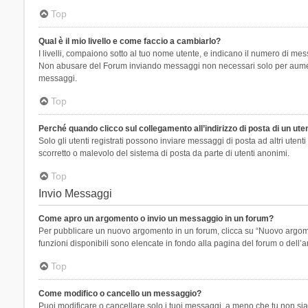
Top
Qual è il mio livello e come faccio a cambiarlo?
I livelli, compaiono sotto al tuo nome utente, e indicano il numero di mes
Non abusare del Forum inviando messaggi non necessari solo per aumenta
messaggi.
Top
Perché quando clicco sul collegamento all’indirizzo di posta di un ut
Solo gli utenti registrati possono inviare messaggi di posta ad altri ute
scorretto o malevolo del sistema di posta da parte di utenti anonimi.
Top
Invio Messaggi
Come apro un argomento o invio un messaggio in un forum?
Per pubblicare un nuovo argomento in un forum, clicca su “Nuovo argoment
funzioni disponibili sono elencate in fondo alla pagina del forum o dell’a
Top
Come modifico o cancello un messaggio?
Puoi modificare o cancellare solo i tuoi messaggi, a meno che tu non s