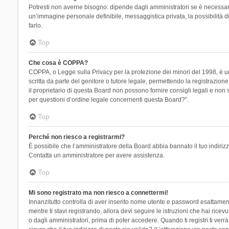
Potresti non averne bisogno: dipende dagli amministratori se è necessario
un’immagine personale definibile, messaggistica privata, la possibilità di
farlo.
Top
Che cosa è COPPA?
COPPA, o Legge sulla Privacy per la protezione dei minori del 1998, è una
scritta da parte del genitore o tutore legale, permettendo la registrazion
il proprietario di questa Board non possono fornire consigli legali e non
per questioni d’ordine legale concernenti questa Board?”.
Top
Perché non riesco a registrarmi?
È possibile che l’amministratore della Board abbia bannato il tuo indirizzo
Contatta un amministratore per avere assistenza.
Top
Mi sono registrato ma non riesco a connettermi!
Innanzitutto controlla di aver inserito nome utente e password esattament
mentre ti stavi registrando, allora devi seguire le istruzioni che hai rice
o dagli amministratori, prima di poter accedere. Quando ti registri ti verrà