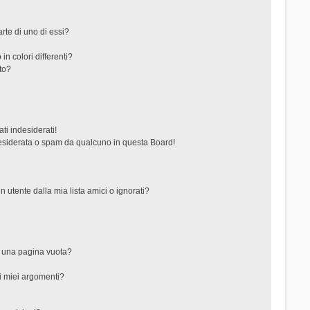
rte di uno di essi?
in colori differenti?
to?
ti indesiderati!
esiderata o spam da qualcuno in questa Board!
tente dalla mia lista amici o ignorati?
?
o una pagina vuota?
i miei argomenti?