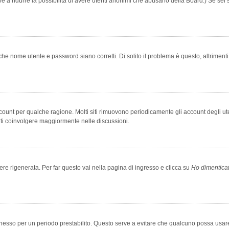
rve a ridurre la possibilità di avere utenti anonimi che abusano della Board.) Se sei s
che nome utente e password siano corretti. Di solito il problema è questo, altriment
account per qualche ragione. Molti siti rimuovono periodicamente gli account degli u
rti coinvolgere maggiormente nelle discussioni.
 rigenerata. Per far questo vai nella pagina di ingresso e clicca su
Ho dimentica
 connesso per un periodo prestabilito. Questo serve a evitare che qualcuno possa us