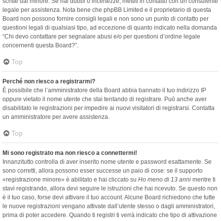
scritte dal minore. Se hai dubbi o incertezze, mettiti in contatto con un consulente
legale per assistenza. Nota bene che phpBB Limited e il proprietario di questa
Board non possono fornire consigli legali e non sono un punto di contatto per
questioni legali di qualsiasi tipo, ad eccezione di quanto indicato nella domanda
“Chi devo contattare per segnalare abusi e/o per questioni d’ordine legale
concernenti questa Board?”.
Top
Perché non riesco a registrarmi?
È possibile che l’amministratore della Board abbia bannato il tuo indirizzo IP
oppure vietato il nome utente che stai tentando di registrare. Può anche aver
disabilitato le registrazioni per impedire ai nuovi visitatori di registrarsi. Contatta
un amministratore per avere assistenza.
Top
Mi sono registrato ma non riesco a connettermi!
Innanzitutto controlla di aver inserito nome utente e password esattamente. Se
sono corretti, allora possono esser successe un paio di cose: se il supporto
«registrazione minore» è abilitato e hai cliccato su
Ho meno di 13 anni
mentre ti
stavi registrando, allora devi seguire le istruzioni che hai ricevuto. Se questo non
è il tuo caso, forse devi attivare il tuo account. Alcune Board richiedono che tutte
le nuove registrazioni vengano attivate dall’utente stesso o dagli amministratori,
prima di poter accedere. Quando ti registri ti verrà indicato che tipo di attivazione