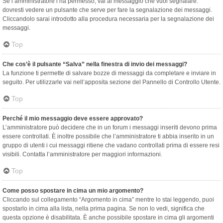
Se l’amministratore l’ha permesso, vai al messaggio che vuoi segnalare:
dovresti vedere un pulsante che serve per fare la segnalazione dei messaggi.
Cliccandolo sarai introdotto alla procedura necessaria per la segnalazione dei
messaggi.
Top
Che cos’è il pulsante “Salva” nella finestra di invio dei messaggi?
La funzione ti permette di salvare bozze di messaggi da completare e inviare in
seguito. Per utilizzarle vai nell’apposita sezione del Pannello di Controllo Utente.
Top
Perché il mio messaggio deve essere approvato?
L’amministratore può decidere che in un forum i messaggi inseriti devono prima
essere controllati. È inoltre possibile che l’amministratore ti abbia inserito in un
gruppo di utenti i cui messaggi ritiene che vadano controllati prima di essere resi
visibili. Contatta l’amministratore per maggiori informazioni.
Top
Come posso spostare in cima un mio argomento?
Cliccando sul collegamento “Argomento in cima” mentre lo stai leggendo, puoi
spostarlo in cima alla lista, nella prima pagina. Se non lo vedi, significa che
questa opzione è disabilitata. È anche possibile spostare in cima gli argomenti