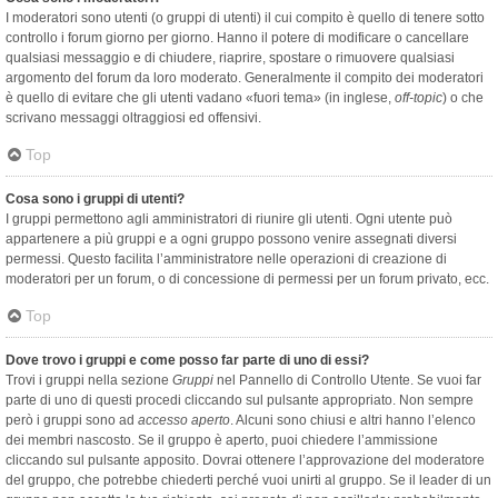
I moderatori sono utenti (o gruppi di utenti) il cui compito è quello di tenere sotto
controllo i forum giorno per giorno. Hanno il potere di modificare o cancellare
qualsiasi messaggio e di chiudere, riaprire, spostare o rimuovere qualsiasi
argomento del forum da loro moderato. Generalmente il compito dei moderatori
è quello di evitare che gli utenti vadano «fuori tema» (in inglese,
off-topic
) o che
scrivano messaggi oltraggiosi ed offensivi.
Top
Cosa sono i gruppi di utenti?
I gruppi permettono agli amministratori di riunire gli utenti. Ogni utente può
appartenere a più gruppi e a ogni gruppo possono venire assegnati diversi
permessi. Questo facilita l’amministratore nelle operazioni di creazione di
moderatori per un forum, o di concessione di permessi per un forum privato, ecc.
Top
Dove trovo i gruppi e come posso far parte di uno di essi?
Trovi i gruppi nella sezione
Gruppi
nel Pannello di Controllo Utente. Se vuoi far
parte di uno di questi procedi cliccando sul pulsante appropriato. Non sempre
però i gruppi sono ad
accesso aperto
. Alcuni sono chiusi e altri hanno l’elenco
dei membri nascosto. Se il gruppo è aperto, puoi chiedere l’ammissione
cliccando sul pulsante apposito. Dovrai ottenere l’approvazione del moderatore
del gruppo, che potrebbe chiederti perché vuoi unirti al gruppo. Se il leader di un