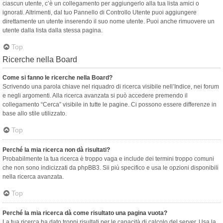
ciascun utente, c’è un collegamento per aggiungerlo alla tua lista amici o
ignorati. Altrimenti, dal tuo Pannello di Controllo Utente puoi aggiungere
direttamente un utente inserendo il suo nome utente. Puoi anche rimuovere un
utente dalla lista dalla stessa pagina.
Top
Ricerche nella Board
Come si fanno le ricerche nella Board?
Scrivendo una parola chiave nel riquadro di ricerca visibile nell’Indice, nei forum
e negli argomenti. Alla ricerca avanzata si può accedere premendo il
collegamento “Cerca” visibile in tutte le pagine. Ci possono essere differenze in
base allo stile utilizzato.
Top
Perché la mia ricerca non dà risultati?
Probabilmente la tua ricerca è troppo vaga e include dei termini troppo comuni
che non sono indicizzati da phpBB3. Sii più specifico e usa le opzioni disponibili
nella ricerca avanzata.
Top
Perché la mia ricerca dà come risultato una pagina vuota?
La tua ricerca ha dato troppi risultati per le capacità di calcolo del server. Usa la