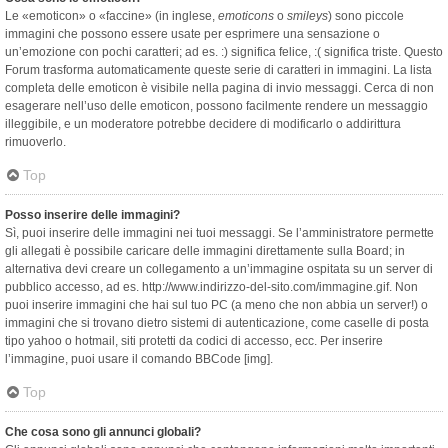
Le «emoticon» o «faccine» (in inglese,
emoticons
o
smileys
) sono piccole
immagini che possono essere usate per esprimere una sensazione o
un’emozione con pochi caratteri; ad es. :) significa felice, :( significa triste. Questo
Forum trasforma automaticamente queste serie di caratteri in immagini. La lista
completa delle emoticon è visibile nella pagina di invio messaggi. Cerca di non
esagerare nell’uso delle emoticon, possono facilmente rendere un messaggio
illeggibile, e un moderatore potrebbe decidere di modificarlo o addirittura
rimuoverlo.
Top
Posso inserire delle immagini?
Sì, puoi inserire delle immagini nei tuoi messaggi. Se l’amministratore permette
gli allegati è possibile caricare delle immagini direttamente sulla Board; in
alternativa devi creare un collegamento a un’immagine ospitata su un server di
pubblico accesso, ad es. http://www.indirizzo-del-sito.com/immagine.gif. Non
puoi inserire immagini che hai sul tuo PC (a meno che non abbia un server!) o
immagini che si trovano dietro sistemi di autenticazione, come caselle di posta
tipo yahoo o hotmail, siti protetti da codici di accesso, ecc. Per inserire
l’immagine, puoi usare il comando BBCode [img].
Top
Che cosa sono gli annunci globali?