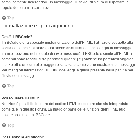
semplicemente inserendovi un messaggio. Tuttavia, sii sicuro di rispettare le
regole del forum in cui ti trovi.
Top
Formattazione e tipi di argomenti
Cos’è il BBCode?
Il BBCode è una speciale implementazione dell’HTML; l’utilizzo è soggetto alla
scelta dell’amministratore (puoi anche disabilitarlo di messaggio in messaggio
tramite l’opzione nel modulo di invio messaggi). Il BBCode è simile all’HTML, i
comandi sono racchiusi tra parentesi quadre [ e ] anziché tra parentesi angolari
< e > e offre un controllo maggiore su cosa e come viene mostrato nei messaggi.
Per maggiori informazioni sul BBCode leggi la guida presente nella pagina per
l’invio dei messaggi.
Top
Posso usare l’HTML?
No. Non è possibile inserire del codice HTML e ottenere che sia interpretato
come tale in questo Forum. La maggior parte delle funzioni dell’HTML può
essere sostituita dal BBCode.
Top
Cosa sono le emoticon?