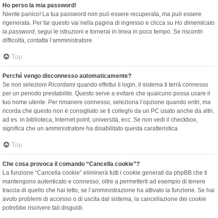
Ho perso la mia password!
Niente panico! La tua password non può essere recuperata, ma può essere
rigenerata. Per far questo vai nella pagina di ingresso e clicca su
Ho dimenticato
la password
, segui le istruzioni e tornerai in linea in poco tempo. Se riscontri
difficoltà, contatta l’amministratore.
Top
Perché vengo disconnesso automaticamente?
Se non selezioni
Ricordami
quando effettui il login, il sistema ti terrà connesso
per un periodo prestabilito. Questo serve a evitare che qualcuno possa usare il
tuo nome utente. Per rimanere connesso, seleziona l’opzione quando entri, ma
ricorda che questo non è consigliato se ti colleghi da un PC usato anche da altri,
ad es. in biblioteca, Internet point, università, ecc. Se non vedi il checkbox,
significa che un amministratore ha disabilitato questa caratteristica.
Top
Che cosa provoca il comando “Cancella cookie”?
La funzione “Cancella cookie” eliminerà tutti i cookie generati da phpBB che ti
mantengono autenticato e connesso, oltre a permetterti ad esempio di tenere
traccia di quello che hai letto, se l’amministrazione ha attivato la funzione. Se hai
avuto problemi di accesso o di uscita dal sistema, la cancellazione dei cookie
potrebbe risolvere tali disguidi.