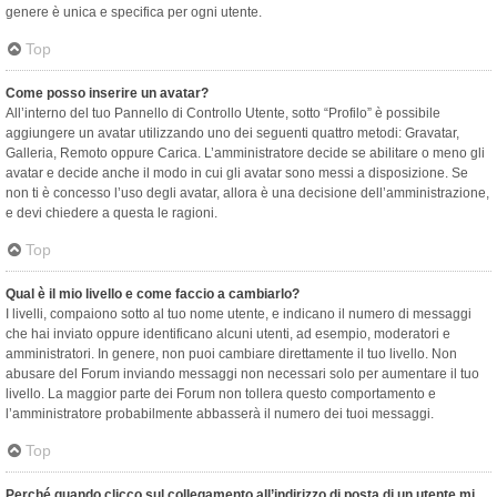
genere è unica e specifica per ogni utente.
Top
Come posso inserire un avatar?
All’interno del tuo Pannello di Controllo Utente, sotto “Profilo” è possibile
aggiungere un avatar utilizzando uno dei seguenti quattro metodi: Gravatar,
Galleria, Remoto oppure Carica. L’amministratore decide se abilitare o meno gli
avatar e decide anche il modo in cui gli avatar sono messi a disposizione. Se
non ti è concesso l’uso degli avatar, allora è una decisione dell’amministrazione,
e devi chiedere a questa le ragioni.
Top
Qual è il mio livello e come faccio a cambiarlo?
I livelli, compaiono sotto al tuo nome utente, e indicano il numero di messaggi
che hai inviato oppure identificano alcuni utenti, ad esempio, moderatori e
amministratori. In genere, non puoi cambiare direttamente il tuo livello. Non
abusare del Forum inviando messaggi non necessari solo per aumentare il tuo
livello. La maggior parte dei Forum non tollera questo comportamento e
l’amministratore probabilmente abbasserà il numero dei tuoi messaggi.
Top
Perché quando clicco sul collegamento all’indirizzo di posta di un utente mi