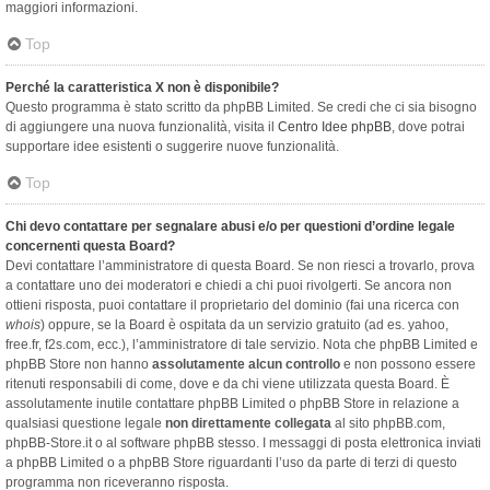
maggiori informazioni.
Top
Perché la caratteristica X non è disponibile?
Questo programma è stato scritto da phpBB Limited. Se credi che ci sia bisogno
di aggiungere una nuova funzionalità, visita il
Centro Idee phpBB
, dove potrai
supportare idee esistenti o suggerire nuove funzionalità.
Top
Chi devo contattare per segnalare abusi e/o per questioni d’ordine legale
concernenti questa Board?
Devi contattare l’amministratore di questa Board. Se non riesci a trovarlo, prova
a contattare uno dei moderatori e chiedi a chi puoi rivolgerti. Se ancora non
ottieni risposta, puoi contattare il proprietario del dominio (fai una ricerca con
whois
) oppure, se la Board è ospitata da un servizio gratuito (ad es. yahoo,
free.fr, f2s.com, ecc.), l’amministratore di tale servizio. Nota che phpBB Limited e
phpBB Store non hanno
assolutamente alcun controllo
e non possono essere
ritenuti responsabili di come, dove e da chi viene utilizzata questa Board. È
assolutamente inutile contattare phpBB Limited o phpBB Store in relazione a
qualsiasi questione legale
non direttamente collegata
al sito phpBB.com,
phpBB-Store.it o al software phpBB stesso. I messaggi di posta elettronica inviati
a phpBB Limited o a phpBB Store riguardanti l’uso da parte di terzi di questo
programma non riceveranno risposta.