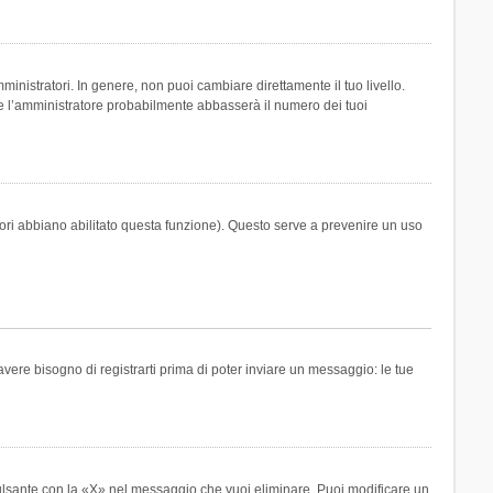
inistratori. In genere, non puoi cambiare direttamente il tuo livello.
 l’amministratore probabilmente abbasserà il numero dei tuoi
tori abbiano abilitato questa funzione). Questo serve a prevenire un uso
ere bisogno di registrarti prima di poter inviare un messaggio: le tue
ulsante con la «X» nel messaggio che vuoi eliminare. Puoi modificare un