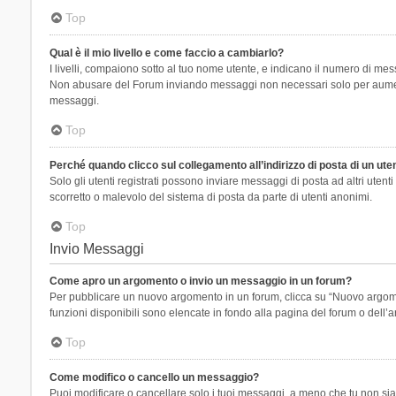
Top
Qual è il mio livello e come faccio a cambiarlo?
I livelli, compaiono sotto al tuo nome utente, e indicano il numero di mes
Non abusare del Forum inviando messaggi non necessari solo per aumenta
messaggi.
Top
Perché quando clicco sul collegamento all’indirizzo di posta di un ut
Solo gli utenti registrati possono inviare messaggi di posta ad altri ute
scorretto o malevolo del sistema di posta da parte di utenti anonimi.
Top
Invio Messaggi
Come apro un argomento o invio un messaggio in un forum?
Per pubblicare un nuovo argomento in un forum, clicca su “Nuovo argoment
funzioni disponibili sono elencate in fondo alla pagina del forum o dell’a
Top
Come modifico o cancello un messaggio?
Puoi modificare o cancellare solo i tuoi messaggi, a meno che tu non s