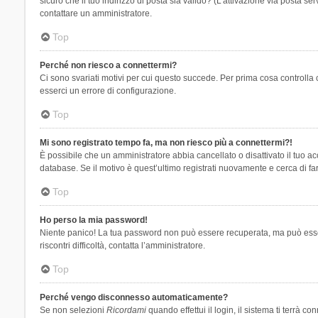
sicuro che il tuo indirizzo di posta sia valido? (L’attivazione via posta se
contattare un amministratore.
Top
Perché non riesco a connettermi?
Ci sono svariati motivi per cui questo succede. Per prima cosa controlla 
esserci un errore di configurazione.
Top
Mi sono registrato tempo fa, ma non riesco più a connettermi?!
È possibile che un amministratore abbia cancellato o disattivato il tuo 
database. Se il motivo è quest’ultimo registrati nuovamente e cerca di fa
Top
Ho perso la mia password!
Niente panico! La tua password non può essere recuperata, ma può essere
riscontri difficoltà, contatta l’amministratore.
Top
Perché vengo disconnesso automaticamente?
Se non selezioni
Ricordami
quando effettui il login, il sistema ti terrà