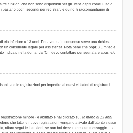
re funzioni che non sono disponibili per gli utenti ospiti come l’uso di
 Ti bastano pochi secondi per registrarti e quindi ti raccomandiamo di
di età inferiore a 13 anni. Per avere tale consenso serve una richiesta
tto con un consulente legale per assistenza. Nota bene che phpBB Limited e
uanto indicato nella domanda “Chi devo contattare per segnalare abusi e/o
ilitato le registrazioni per impedire ai nuovi visitatori di registrarsi.
registrazione minore» è abilitato e hai cliccato su
Ho meno di 13 anni
hiedono che tutte le nuove registrazioni vengano attivate dall’utente stesso
sta, allora segui le istruzioni; se non hai ricevuto nessun messaggio... sei