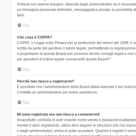
Potresti non averne bisogno: dipende dagli amministratori se è necessario
un’immagine personale definibile, messaggistica privata, la possibilità di
farlo.
Top
Che cosa è COPPA?
COPPA, o Legge sulla Privacy per la protezione dei minori del 1998, è una
scritta da parte del genitore o tutore legale, permettendo la registrazion
il proprietario di questa Board non possono fornire consigli legali e non
per questioni d’ordine legale concernenti questa Board?”.
Top
Perché non riesco a registrarmi?
È possibile che l’amministratore della Board abbia bannato il tuo indirizzo
Contatta un amministratore per avere assistenza.
Top
Mi sono registrato ma non riesco a connettermi!
Innanzitutto controlla di aver inserito nome utente e password esattament
mentre ti stavi registrando, allora devi seguire le istruzioni che hai rice
o dagli amministratori, prima di poter accedere. Quando ti registri ti verrà