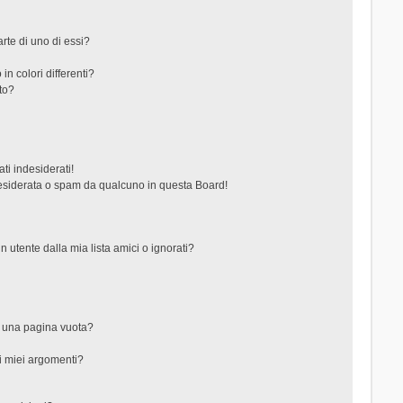
rte di uno di essi?
in colori differenti?
to?
ti indesiderati!
esiderata o spam da qualcuno in questa Board!
tente dalla mia lista amici o ignorati?
?
o una pagina vuota?
i miei argomenti?