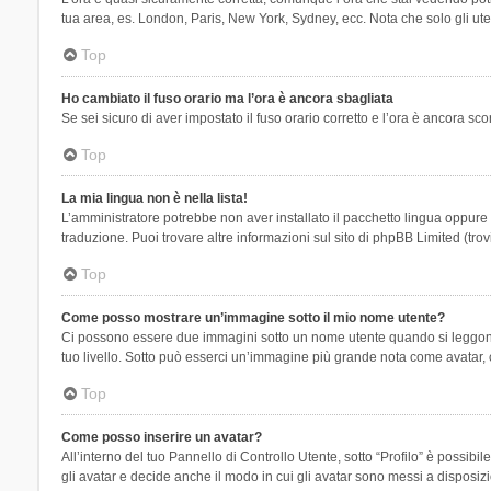
tua area, es. London, Paris, New York, Sydney, ecc. Nota che solo gli uten
Top
Ho cambiato il fuso orario ma l’ora è ancora sbagliata
Se sei sicuro di aver impostato il fuso orario corretto e l’ora è ancora sc
Top
La mia lingua non è nella lista!
L’amministratore potrebbe non aver installato il pacchetto lingua oppure n
traduzione. Puoi trovare altre informazioni sul sito di phpBB Limited (tro
Top
Come posso mostrare un’immagine sotto il mio nome utente?
Ci possono essere due immagini sotto un nome utente quando si leggono i 
tuo livello. Sotto può esserci un’immagine più grande nota come avatar, 
Top
Come posso inserire un avatar?
All’interno del tuo Pannello di Controllo Utente, sotto “Profilo” è possi
gli avatar e decide anche il modo in cui gli avatar sono messi a disposiz