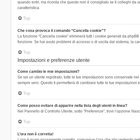
quando entri, ma ricorda che questo non è consigliato se ti colleghi da un
caratteristica.
Top
Che cosa provoca il comando “Cancella cookie”?
La funzione “Cancella cookie” eliminerà tutti i cookie generati da phpBB 
funzione. Se hai avuto problemi di accesso o di uscita dal sistema, la can
Top
Impostazioni e preferenze utente
Come cambio le mie impostazioni?
Se sei un utente registrato, tutte le tue impostazioni sono conservate n
sempre vero. Questo ti permetterà di cambiare tutte le tue impostazioni e
Top
Come posso evitare di apparire nella lista degli utenti in linea?
Nel Pannello di Controllo Utente, sotto “Preferenze”, trovi l’opzione
Nasco
Top
L’ora non è corretta!
L’ora è quasi sicuramente corretta, comunque l’ora che stai vedendo potreb