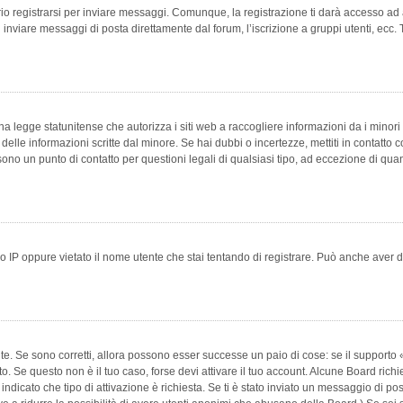
 registrarsi per inviare messaggi. Comunque, la registrazione ti darà accesso ad alt
 inviare messaggi di posta direttamente dal forum, l’iscrizione a gruppi utenti, ecc.
 legge statunitense che autorizza i siti web a raccogliere informazioni da i minori 
e delle informazioni scritte dal minore. Se hai dubbi o incertezze, mettiti in conta
 sono un punto di contatto per questioni legali di qualsiasi tipo, ad eccezione di q
 IP oppure vietato il nome utente che stai tentando di registrare. Può anche aver disab
e. Se sono corretti, allora possono esser successe un paio di cose: se il supporto «
vuto. Se questo non è il tuo caso, forse devi attivare il tuo account. Alcune Board ric
 indicato che tipo di attivazione è richiesta. Se ti è stato inviato un messaggio di po