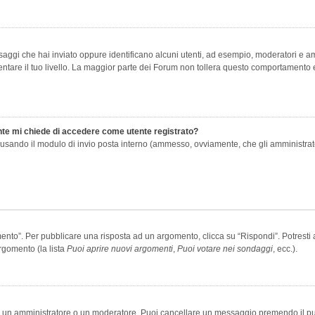
saggi che hai inviato oppure identificano alcuni utenti, ad esempio, moderatori e amm
re il tuo livello. La maggior parte dei Forum non tollera questo comportamento e
ente mi chiede di accedere come utente registrato?
nti usando il modulo di invio posta interno (ammesso, ovviamente, che gli amministra
o”. Per pubblicare una risposta ad un argomento, clicca su “Rispondi”. Potresti av
rgomento (la lista
Puoi aprire nuovi argomenti
,
Puoi votare nei sondaggi
, ecc.).
ia un amministratore o un moderatore. Puoi cancellare un messaggio premendo il p