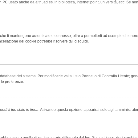
 PC usato anche da altri, ad es. in biblioteca, Internet point, università, ecc. Se no
che ti mantengono autenticato e connesso, oltre a permetterti ad esempio di tenere tr
cellazione dei cookie potrebbe risolvere tali disguidi.
el database del sistema. Per modificarle vai sul tuo Pannello di Controllo Utente; 
 le preferenze.
ndi il tuo stato in linea
. Attivando questa opzione, apparirai solo agli amministrator
be essere quella di un fuso orario differente dal tuo. Se così fosse, devi cambiare l