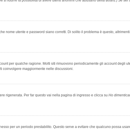
rve a ridurre la possibilità di avere utenti anonimi che abusano della Board.) Se sei s
che nome utente e password siano corretti. Di solito il problema è questo, altriment
account per qualche ragione. Molti siti rimuovono periodicamente gli account degli u
rti coinvolgere maggiormente nelle discussioni.
 rigenerata. Per far questo vai nella pagina di ingresso e clicca su
Ho dimentica
 connesso per un periodo prestabilito. Questo serve a evitare che qualcuno possa us