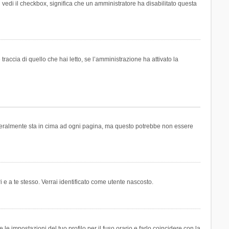
n vedi il checkbox, significa che un amministratore ha disabilitato questa
accia di quello che hai letto, se l’amministrazione ha attivato la
generalmente sta in cima ad ogni pagina, ma questo potrebbe non essere
i e a te stesso. Verrai identificato come utente nascosto.
e impostazioni del tuo profilo per il fuso orario e farlo coincidere con la