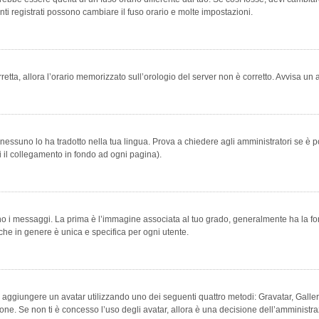
ti registrati possono cambiare il fuso orario e molte impostazioni.
orretta, allora l’orario memorizzato sull’orologio del server non è corretto. Avvisa u
essuno lo ha tradotto nella tua lingua. Prova a chiedere agli amministratori se è po
vi il collegamento in fondo ad ogni pagina).
messaggi. La prima è l’immagine associata al tuo grado, generalmente ha la forma di
che in genere è unica e specifica per ogni utente.
bile aggiungere un avatar utilizzando uno dei seguenti quattro metodi: Gravatar, Gal
ione. Se non ti è concesso l’uso degli avatar, allora è una decisione dell’amministra