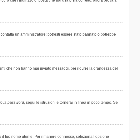
icuro che l’indirizzo di posta che hai usato sia corretto, allora prova a
i contatta un amministratore: potresti essere stato bannato o potrebbe
tenti che non hanno mai inviato messaggi, per ridurre la grandezza del
to la password
, segui le istruzioni e tornerai in linea in poco tempo. Se
are il tuo nome utente. Per rimanere connesso, seleziona l’opzione