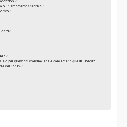
toscrizioni?
o o un argomento specifico?
cifico?
 Board?
ibile?
i e/o per questioni d’ordine legale concernenti questa Board?
ore del Forum?