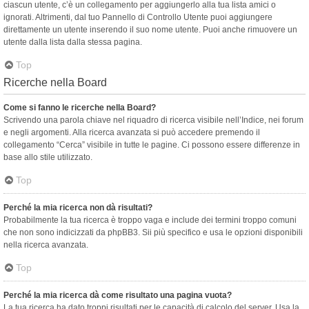
ciascun utente, c’è un collegamento per aggiungerlo alla tua lista amici o
ignorati. Altrimenti, dal tuo Pannello di Controllo Utente puoi aggiungere
direttamente un utente inserendo il suo nome utente. Puoi anche rimuovere un
utente dalla lista dalla stessa pagina.
Top
Ricerche nella Board
Come si fanno le ricerche nella Board?
Scrivendo una parola chiave nel riquadro di ricerca visibile nell’Indice, nei forum
e negli argomenti. Alla ricerca avanzata si può accedere premendo il
collegamento “Cerca” visibile in tutte le pagine. Ci possono essere differenze in
base allo stile utilizzato.
Top
Perché la mia ricerca non dà risultati?
Probabilmente la tua ricerca è troppo vaga e include dei termini troppo comuni
che non sono indicizzati da phpBB3. Sii più specifico e usa le opzioni disponibili
nella ricerca avanzata.
Top
Perché la mia ricerca dà come risultato una pagina vuota?
La tua ricerca ha dato troppi risultati per le capacità di calcolo del server. Usa la