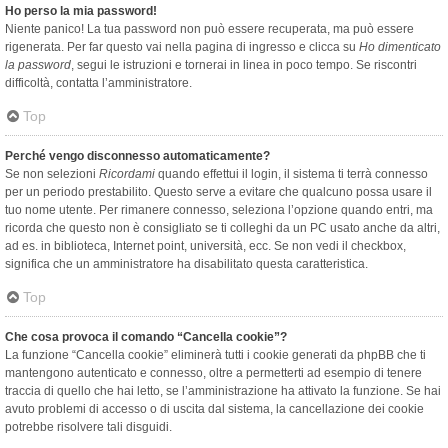
Ho perso la mia password!
Niente panico! La tua password non può essere recuperata, ma può essere
rigenerata. Per far questo vai nella pagina di ingresso e clicca su
Ho dimenticato
la password
, segui le istruzioni e tornerai in linea in poco tempo. Se riscontri
difficoltà, contatta l’amministratore.
Top
Perché vengo disconnesso automaticamente?
Se non selezioni
Ricordami
quando effettui il login, il sistema ti terrà connesso
per un periodo prestabilito. Questo serve a evitare che qualcuno possa usare il
tuo nome utente. Per rimanere connesso, seleziona l’opzione quando entri, ma
ricorda che questo non è consigliato se ti colleghi da un PC usato anche da altri,
ad es. in biblioteca, Internet point, università, ecc. Se non vedi il checkbox,
significa che un amministratore ha disabilitato questa caratteristica.
Top
Che cosa provoca il comando “Cancella cookie”?
La funzione “Cancella cookie” eliminerà tutti i cookie generati da phpBB che ti
mantengono autenticato e connesso, oltre a permetterti ad esempio di tenere
traccia di quello che hai letto, se l’amministrazione ha attivato la funzione. Se hai
avuto problemi di accesso o di uscita dal sistema, la cancellazione dei cookie
potrebbe risolvere tali disguidi.