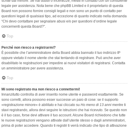
scritte dal minore. Se hai dubbi o incertezze, mettiti in contatto con un consulente
legale per assistenza. Nota bene che phpBB Limited e il proprietario di questa
Board non possono fornire consigli legali e non sono un punto di contatto per
questioni legali di qualsiasi tipo, ad eccezione di quanto indicato nella domanda
“Chi devo contattare per segnalare abusi e/o per questioni d’ordine legale
concernenti questa Board?”.
Top
Perché non riesco a registrarmi?
È possibile che l’amministratore della Board abbia bannato il tuo indirizzo IP
oppure vietato il nome utente che stai tentando di registrare. Può anche aver
disabilitato le registrazioni per impedire ai nuovi visitatori di registrarsi. Contatta
un amministratore per avere assistenza.
Top
Mi sono registrato ma non riesco a connettermi!
Innanzitutto controlla di aver inserito nome utente e password esattamente. Se
sono corretti, allora possono esser successe un paio di cose: se il supporto
«registrazione minore» è abilitato e hai cliccato su
Ho meno di 13 anni
mentre ti
stavi registrando, allora devi seguire le istruzioni che hai ricevuto. Se questo non
è il tuo caso, forse devi attivare il tuo account. Alcune Board richiedono che tutte
le nuove registrazioni vengano attivate dall’utente stesso o dagli amministratori,
prima di poter accedere. Quando ti registri ti verrà indicato che tipo di attivazione