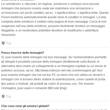
Le «emoticon» o «faccine» (in inglese,
emoticons
o
smileys
) sono piccole
immagini che possono essere usate per esprimere una sensazione o
un’emozione con pochi caratteri; ad es. :) significa felice, :( significa triste. Questo
Forum trasforma automaticamente queste serie di caratteri in immagini. La lista
completa delle emoticon è visibile nella pagina di invio messaggi. Cerca di non
esagerare nell’uso delle emoticon, possono facilmente rendere un messaggio
illeggibile, e un moderatore potrebbe decidere di modificarlo o addirittura
rimuoverlo.
Top
Posso inserire delle immagini?
Sì, puoi inserire delle immagini nei tuoi messaggi. Se l’amministratore permette
gli allegati è possibile caricare delle immagini direttamente sulla Board; in
alternativa devi creare un collegamento a un’immagine ospitata su un server di
pubblico accesso, ad es. http://www.indirizzo-del-sito.com/immagine.gif. Non
puoi inserire immagini che hai sul tuo PC (a meno che non abbia un server!) o
immagini che si trovano dietro sistemi di autenticazione, come caselle di posta
tipo yahoo o hotmail, siti protetti da codici di accesso, ecc. Per inserire
l’immagine, puoi usare il comando BBCode [img].
Top
Che cosa sono gli annunci globali?