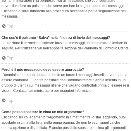
Se l’amministratore l’ha permesso, vai al messaggio che vuoi segnalare:
dovresti vedere un pulsante che serve per fare la segnalazione dei messaggi.
Cliccandolo sarai introdotto alla procedura necessaria per la segnalazione dei
messaggi.
Top
Che cos’è il pulsante “Salva” nella finestra di invio dei messaggi?
La funzione ti permette di salvare bozze di messaggi da completare e inviare in
seguito. Per utilizzarle vai nell’apposita sezione del Pannello di Controllo Utente.
Top
Perché il mio messaggio deve essere approvato?
L’amministratore può decidere che in un forum i messaggi inseriti devono prima
essere controllati. È inoltre possibile che l’amministratore ti abbia inserito in un
gruppo di utenti i cui messaggi ritiene che vadano controllati prima di essere resi
visibili. Contatta l’amministratore per maggiori informazioni.
Top
Come posso spostare in cima un mio argomento?
Cliccando sul collegamento “Argomento in cima” mentre lo stai leggendo, puoi
spostarlo in cima alla lista, nella prima pagina. Se non lo vedi, significa che
questa opzione è disabilitata. È anche possibile spostare in cima gli argomenti