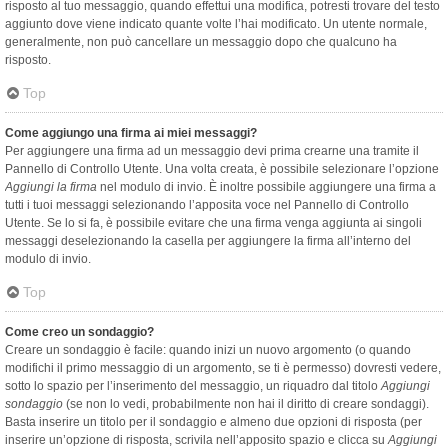
risposto al tuo messaggio, quando effettui una modifica, potresti trovare del testo
aggiunto dove viene indicato quante volte l’hai modificato. Un utente normale,
generalmente, non può cancellare un messaggio dopo che qualcuno ha
risposto.
Top
Come aggiungo una firma ai miei messaggi?
Per aggiungere una firma ad un messaggio devi prima crearne una tramite il
Pannello di Controllo Utente. Una volta creata, è possibile selezionare l’opzione
Aggiungi la firma
nel modulo di invio. È inoltre possibile aggiungere una firma a
tutti i tuoi messaggi selezionando l’apposita voce nel Pannello di Controllo
Utente. Se lo si fa, è possibile evitare che una firma venga aggiunta ai singoli
messaggi deselezionando la casella per aggiungere la firma all’interno del
modulo di invio.
Top
Come creo un sondaggio?
Creare un sondaggio è facile: quando inizi un nuovo argomento (o quando
modifichi il primo messaggio di un argomento, se ti è permesso) dovresti vedere,
sotto lo spazio per l’inserimento del messaggio, un riquadro dal titolo
Aggiungi
sondaggio
(se non lo vedi, probabilmente non hai il diritto di creare sondaggi).
Basta inserire un titolo per il sondaggio e almeno due opzioni di risposta (per
inserire un’opzione di risposta, scrivila nell’apposito spazio e clicca su
Aggiungi