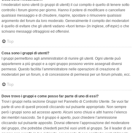
I moderatori sono utenti (o gruppi di utenti) il cui compito è quello di tenere sotto
controllo i forum giorno per giorno. Hanno il potere di modificare o cancellare
qualsiasi messaggio e di chiudere, riaprire, spostare o rimuovere qualsiasi
argomento del forum da loro moderato. Generalmente il compito dei moderatori
è quello di evitare che gli utenti vadano «fuori tema» (in inglese,
off-topic
) o che
scrivano messaggi oltraggiosi ed offensivi.
Top
Cosa sono i gruppi di utenti?
I gruppi permettono agli amministratori di riunire gli utenti. Ogni utente può
appartenere a più gruppi e a ogni gruppo possono venire assegnati diversi
permessi. Questo facilita l’amministratore nelle operazioni di creazione di
moderatori per un forum, o di concessione di permessi per un forum privato, ecc.
Top
Dove trovo i gruppi e come posso far parte di uno di essi?
Trovi i gruppi nella sezione
Gruppi
nel Pannello di Controllo Utente. Se vuoi far
parte di uno di questi procedi cliccando sul pulsante appropriato. Non sempre
però i gruppi sono ad
accesso aperto
. Alcuni sono chiusi e altri hanno l’elenco
dei membri nascosto. Se il gruppo è aperto, puoi chiedere l’ammissione
cliccando sul pulsante apposito. Dovrai ottenere l’approvazione del moderatore
del gruppo, che potrebbe chiederti perché vuoi unirti al gruppo. Se il leader di un