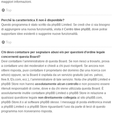
maggiori informazioni.
Top
Perché la caratteristica X non è disponibile?
Questo programma è stato scritto da phpBB Limited. Se credi che ci sia bisogno
di aggiungere una nuova funzionalità, visita il
Centro Idee phpBB
, dove potrai
supportare idee esistenti o suggerire nuove funzionalità.
Top
Chi devo contattare per segnalare abusi e/o per questioni d’ordine legale
concernenti questa Board?
Devi contattare l’amministratore di questa Board. Se non riesci a trovarlo, prova
a contattare uno dei moderatori e chiedi a chi puoi rivolgerti. Se ancora non
ottieni risposta, puoi contattare il proprietario del dominio (fai una ricerca con
whois
) oppure, se la Board è ospitata da un servizio gratuito (ad es. yahoo,
free.fr, f2s.com, ecc.), l’amministratore di tale servizio. Nota che phpBB Limited e
phpBB Store non hanno
assolutamente alcun controllo
e non possono essere
ritenuti responsabili di come, dove e da chi viene utilizzata questa Board. È
assolutamente inutile contattare phpBB Limited o phpBB Store in relazione a
qualsiasi questione legale
non direttamente collegata
al sito phpBB.com,
phpBB-Store.it o al software phpBB stesso. I messaggi di posta elettronica inviati
a phpBB Limited o a phpBB Store riguardanti l’uso da parte di terzi di questo
programma non riceveranno risposta.