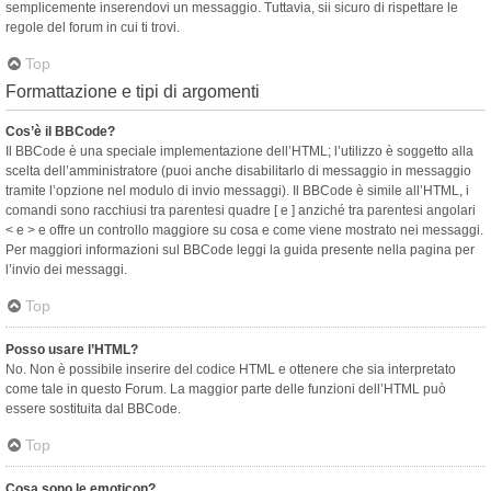
semplicemente inserendovi un messaggio. Tuttavia, sii sicuro di rispettare le
regole del forum in cui ti trovi.
Top
Formattazione e tipi di argomenti
Cos’è il BBCode?
Il BBCode è una speciale implementazione dell’HTML; l’utilizzo è soggetto alla
scelta dell’amministratore (puoi anche disabilitarlo di messaggio in messaggio
tramite l’opzione nel modulo di invio messaggi). Il BBCode è simile all’HTML, i
comandi sono racchiusi tra parentesi quadre [ e ] anziché tra parentesi angolari
< e > e offre un controllo maggiore su cosa e come viene mostrato nei messaggi.
Per maggiori informazioni sul BBCode leggi la guida presente nella pagina per
l’invio dei messaggi.
Top
Posso usare l’HTML?
No. Non è possibile inserire del codice HTML e ottenere che sia interpretato
come tale in questo Forum. La maggior parte delle funzioni dell’HTML può
essere sostituita dal BBCode.
Top
Cosa sono le emoticon?