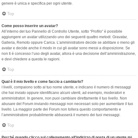
genere è unica e specifica per ogni utente.
Top
Come posso inserire un avatar?
All’interno del tuo Pannello di Controllo Utente, sotto “Profilo” è possibile
aggiungere un avatar utilizzando uno dei seguenti quattro metodi: Gravatar,
Galleria, Remoto oppure Carica. L’amministratore decide se abilitare o meno gli
avatar e decide anche il modo in cui gli avatar sono messi a disposizione. Se
non ti è concesso l’uso degli avatar, allora è una decisione dell’amministrazione,
e devi chiedere a questa le ragioni.
Top
Qual è il mio livello e come faccio a cambiarlo?
I livelli, compaiono sotto al tuo nome utente, e indicano il numero di messaggi
che hai inviato oppure identificano alcuni utenti, ad esempio, moderatori e
amministratori. In genere, non puoi cambiare direttamente il tuo livello. Non
abusare del Forum inviando messaggi non necessari solo per aumentare il tuo
livello. La maggior parte dei Forum non tollera questo comportamento e
l’amministratore probabilmente abbasserà il numero dei tuoi messaggi.
Top
Perché quando clicco sul collegamento all’indirizzo di posta di un utente mi