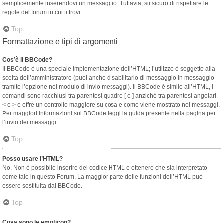
semplicemente inserendovi un messaggio. Tuttavia, sii sicuro di rispettare le
regole del forum in cui ti trovi.
Top
Formattazione e tipi di argomenti
Cos’è il BBCode?
Il BBCode è una speciale implementazione dell’HTML; l’utilizzo è soggetto alla
scelta dell’amministratore (puoi anche disabilitarlo di messaggio in messaggio
tramite l’opzione nel modulo di invio messaggi). Il BBCode è simile all’HTML, i
comandi sono racchiusi tra parentesi quadre [ e ] anziché tra parentesi angolari
< e > e offre un controllo maggiore su cosa e come viene mostrato nei messaggi.
Per maggiori informazioni sul BBCode leggi la guida presente nella pagina per
l’invio dei messaggi.
Top
Posso usare l’HTML?
No. Non è possibile inserire del codice HTML e ottenere che sia interpretato
come tale in questo Forum. La maggior parte delle funzioni dell’HTML può
essere sostituita dal BBCode.
Top
Cosa sono le emoticon?