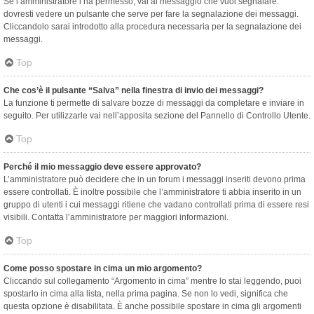
Se l’amministratore l’ha permesso, vai al messaggio che vuoi segnalare:
dovresti vedere un pulsante che serve per fare la segnalazione dei messaggi.
Cliccandolo sarai introdotto alla procedura necessaria per la segnalazione dei
messaggi.
Top
Che cos’è il pulsante “Salva” nella finestra di invio dei messaggi?
La funzione ti permette di salvare bozze di messaggi da completare e inviare in
seguito. Per utilizzarle vai nell’apposita sezione del Pannello di Controllo Utente.
Top
Perché il mio messaggio deve essere approvato?
L’amministratore può decidere che in un forum i messaggi inseriti devono prima
essere controllati. È inoltre possibile che l’amministratore ti abbia inserito in un
gruppo di utenti i cui messaggi ritiene che vadano controllati prima di essere resi
visibili. Contatta l’amministratore per maggiori informazioni.
Top
Come posso spostare in cima un mio argomento?
Cliccando sul collegamento “Argomento in cima” mentre lo stai leggendo, puoi
spostarlo in cima alla lista, nella prima pagina. Se non lo vedi, significa che
questa opzione è disabilitata. È anche possibile spostare in cima gli argomenti