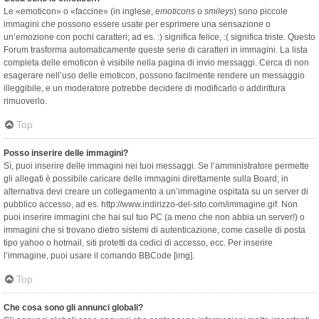
Le «emoticon» o «faccine» (in inglese,
emoticons
o
smileys
) sono piccole
immagini che possono essere usate per esprimere una sensazione o
un’emozione con pochi caratteri; ad es. :) significa felice, :( significa triste. Questo
Forum trasforma automaticamente queste serie di caratteri in immagini. La lista
completa delle emoticon è visibile nella pagina di invio messaggi. Cerca di non
esagerare nell’uso delle emoticon, possono facilmente rendere un messaggio
illeggibile, e un moderatore potrebbe decidere di modificarlo o addirittura
rimuoverlo.
Top
Posso inserire delle immagini?
Sì, puoi inserire delle immagini nei tuoi messaggi. Se l’amministratore permette
gli allegati è possibile caricare delle immagini direttamente sulla Board; in
alternativa devi creare un collegamento a un’immagine ospitata su un server di
pubblico accesso, ad es. http://www.indirizzo-del-sito.com/immagine.gif. Non
puoi inserire immagini che hai sul tuo PC (a meno che non abbia un server!) o
immagini che si trovano dietro sistemi di autenticazione, come caselle di posta
tipo yahoo o hotmail, siti protetti da codici di accesso, ecc. Per inserire
l’immagine, puoi usare il comando BBCode [img].
Top
Che cosa sono gli annunci globali?