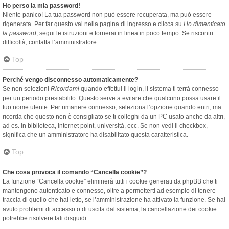
Ho perso la mia password!
Niente panico! La tua password non può essere recuperata, ma può essere
rigenerata. Per far questo vai nella pagina di ingresso e clicca su
Ho dimenticato
la password
, segui le istruzioni e tornerai in linea in poco tempo. Se riscontri
difficoltà, contatta l’amministratore.
Top
Perché vengo disconnesso automaticamente?
Se non selezioni
Ricordami
quando effettui il login, il sistema ti terrà connesso
per un periodo prestabilito. Questo serve a evitare che qualcuno possa usare il
tuo nome utente. Per rimanere connesso, seleziona l’opzione quando entri, ma
ricorda che questo non è consigliato se ti colleghi da un PC usato anche da altri,
ad es. in biblioteca, Internet point, università, ecc. Se non vedi il checkbox,
significa che un amministratore ha disabilitato questa caratteristica.
Top
Che cosa provoca il comando “Cancella cookie”?
La funzione “Cancella cookie” eliminerà tutti i cookie generati da phpBB che ti
mantengono autenticato e connesso, oltre a permetterti ad esempio di tenere
traccia di quello che hai letto, se l’amministrazione ha attivato la funzione. Se hai
avuto problemi di accesso o di uscita dal sistema, la cancellazione dei cookie
potrebbe risolvere tali disguidi.