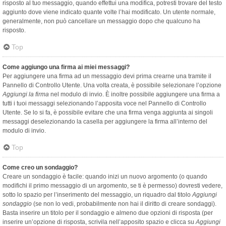
risposto al tuo messaggio, quando effettui una modifica, potresti trovare del testo
aggiunto dove viene indicato quante volte l’hai modificato. Un utente normale,
generalmente, non può cancellare un messaggio dopo che qualcuno ha
risposto.
Top
Come aggiungo una firma ai miei messaggi?
Per aggiungere una firma ad un messaggio devi prima crearne una tramite il
Pannello di Controllo Utente. Una volta creata, è possibile selezionare l’opzione
Aggiungi la firma
nel modulo di invio. È inoltre possibile aggiungere una firma a
tutti i tuoi messaggi selezionando l’apposita voce nel Pannello di Controllo
Utente. Se lo si fa, è possibile evitare che una firma venga aggiunta ai singoli
messaggi deselezionando la casella per aggiungere la firma all’interno del
modulo di invio.
Top
Come creo un sondaggio?
Creare un sondaggio è facile: quando inizi un nuovo argomento (o quando
modifichi il primo messaggio di un argomento, se ti è permesso) dovresti vedere,
sotto lo spazio per l’inserimento del messaggio, un riquadro dal titolo
Aggiungi
sondaggio
(se non lo vedi, probabilmente non hai il diritto di creare sondaggi).
Basta inserire un titolo per il sondaggio e almeno due opzioni di risposta (per
inserire un’opzione di risposta, scrivila nell’apposito spazio e clicca su
Aggiungi