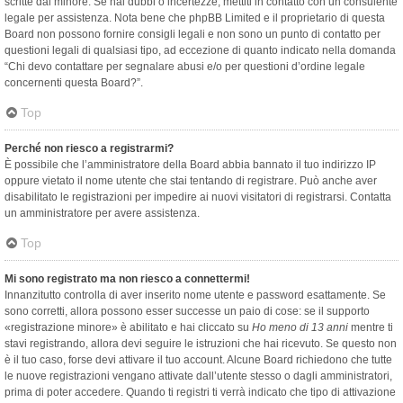
scritte dal minore. Se hai dubbi o incertezze, mettiti in contatto con un consulente
legale per assistenza. Nota bene che phpBB Limited e il proprietario di questa
Board non possono fornire consigli legali e non sono un punto di contatto per
questioni legali di qualsiasi tipo, ad eccezione di quanto indicato nella domanda
“Chi devo contattare per segnalare abusi e/o per questioni d’ordine legale
concernenti questa Board?”.
Top
Perché non riesco a registrarmi?
È possibile che l’amministratore della Board abbia bannato il tuo indirizzo IP
oppure vietato il nome utente che stai tentando di registrare. Può anche aver
disabilitato le registrazioni per impedire ai nuovi visitatori di registrarsi. Contatta
un amministratore per avere assistenza.
Top
Mi sono registrato ma non riesco a connettermi!
Innanzitutto controlla di aver inserito nome utente e password esattamente. Se
sono corretti, allora possono esser successe un paio di cose: se il supporto
«registrazione minore» è abilitato e hai cliccato su
Ho meno di 13 anni
mentre ti
stavi registrando, allora devi seguire le istruzioni che hai ricevuto. Se questo non
è il tuo caso, forse devi attivare il tuo account. Alcune Board richiedono che tutte
le nuove registrazioni vengano attivate dall’utente stesso o dagli amministratori,
prima di poter accedere. Quando ti registri ti verrà indicato che tipo di attivazione