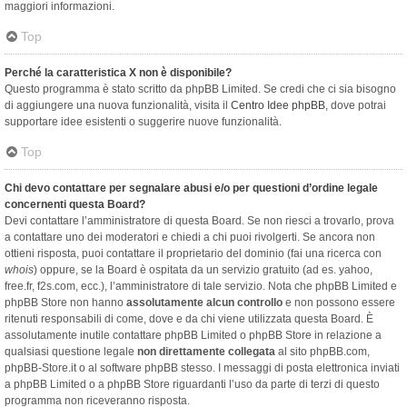
maggiori informazioni.
Top
Perché la caratteristica X non è disponibile?
Questo programma è stato scritto da phpBB Limited. Se credi che ci sia bisogno
di aggiungere una nuova funzionalità, visita il
Centro Idee phpBB
, dove potrai
supportare idee esistenti o suggerire nuove funzionalità.
Top
Chi devo contattare per segnalare abusi e/o per questioni d’ordine legale
concernenti questa Board?
Devi contattare l’amministratore di questa Board. Se non riesci a trovarlo, prova
a contattare uno dei moderatori e chiedi a chi puoi rivolgerti. Se ancora non
ottieni risposta, puoi contattare il proprietario del dominio (fai una ricerca con
whois
) oppure, se la Board è ospitata da un servizio gratuito (ad es. yahoo,
free.fr, f2s.com, ecc.), l’amministratore di tale servizio. Nota che phpBB Limited e
phpBB Store non hanno
assolutamente alcun controllo
e non possono essere
ritenuti responsabili di come, dove e da chi viene utilizzata questa Board. È
assolutamente inutile contattare phpBB Limited o phpBB Store in relazione a
qualsiasi questione legale
non direttamente collegata
al sito phpBB.com,
phpBB-Store.it o al software phpBB stesso. I messaggi di posta elettronica inviati
a phpBB Limited o a phpBB Store riguardanti l’uso da parte di terzi di questo
programma non riceveranno risposta.