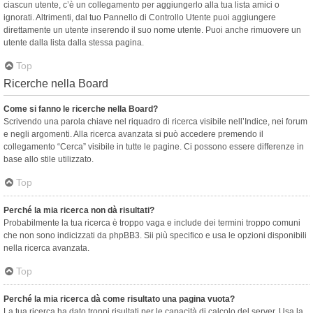
ciascun utente, c’è un collegamento per aggiungerlo alla tua lista amici o
ignorati. Altrimenti, dal tuo Pannello di Controllo Utente puoi aggiungere
direttamente un utente inserendo il suo nome utente. Puoi anche rimuovere un
utente dalla lista dalla stessa pagina.
Top
Ricerche nella Board
Come si fanno le ricerche nella Board?
Scrivendo una parola chiave nel riquadro di ricerca visibile nell’Indice, nei forum
e negli argomenti. Alla ricerca avanzata si può accedere premendo il
collegamento “Cerca” visibile in tutte le pagine. Ci possono essere differenze in
base allo stile utilizzato.
Top
Perché la mia ricerca non dà risultati?
Probabilmente la tua ricerca è troppo vaga e include dei termini troppo comuni
che non sono indicizzati da phpBB3. Sii più specifico e usa le opzioni disponibili
nella ricerca avanzata.
Top
Perché la mia ricerca dà come risultato una pagina vuota?
La tua ricerca ha dato troppi risultati per le capacità di calcolo del server. Usa la