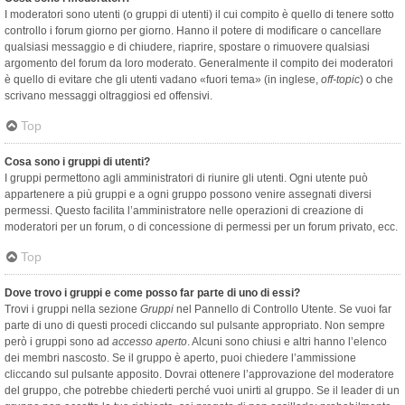
I moderatori sono utenti (o gruppi di utenti) il cui compito è quello di tenere sotto
controllo i forum giorno per giorno. Hanno il potere di modificare o cancellare
qualsiasi messaggio e di chiudere, riaprire, spostare o rimuovere qualsiasi
argomento del forum da loro moderato. Generalmente il compito dei moderatori
è quello di evitare che gli utenti vadano «fuori tema» (in inglese,
off-topic
) o che
scrivano messaggi oltraggiosi ed offensivi.
Top
Cosa sono i gruppi di utenti?
I gruppi permettono agli amministratori di riunire gli utenti. Ogni utente può
appartenere a più gruppi e a ogni gruppo possono venire assegnati diversi
permessi. Questo facilita l’amministratore nelle operazioni di creazione di
moderatori per un forum, o di concessione di permessi per un forum privato, ecc.
Top
Dove trovo i gruppi e come posso far parte di uno di essi?
Trovi i gruppi nella sezione
Gruppi
nel Pannello di Controllo Utente. Se vuoi far
parte di uno di questi procedi cliccando sul pulsante appropriato. Non sempre
però i gruppi sono ad
accesso aperto
. Alcuni sono chiusi e altri hanno l’elenco
dei membri nascosto. Se il gruppo è aperto, puoi chiedere l’ammissione
cliccando sul pulsante apposito. Dovrai ottenere l’approvazione del moderatore
del gruppo, che potrebbe chiederti perché vuoi unirti al gruppo. Se il leader di un