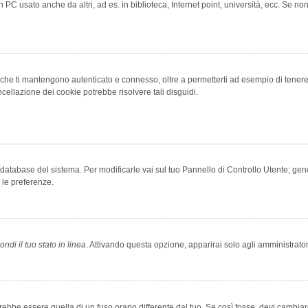
 PC usato anche da altri, ad es. in biblioteca, Internet point, università, ecc. Se no
che ti mantengono autenticato e connesso, oltre a permetterti ad esempio di tenere tr
cellazione dei cookie potrebbe risolvere tali disguidi.
el database del sistema. Per modificarle vai sul tuo Pannello di Controllo Utente; 
 le preferenze.
ndi il tuo stato in linea
. Attivando questa opzione, apparirai solo agli amministrator
be essere quella di un fuso orario differente dal tuo. Se così fosse, devi cambiare l