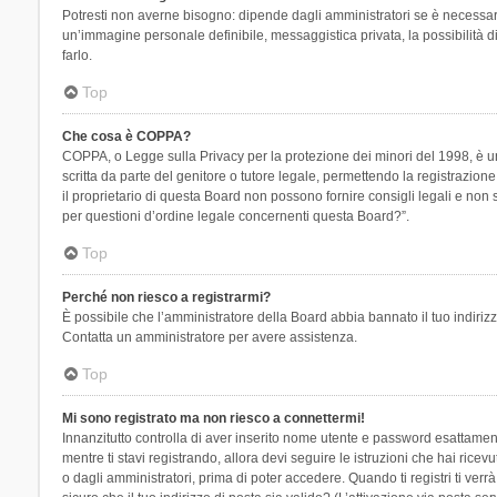
Potresti non averne bisogno: dipende dagli amministratori se è necessario
un’immagine personale definibile, messaggistica privata, la possibilità di
farlo.
Top
Che cosa è COPPA?
COPPA, o Legge sulla Privacy per la protezione dei minori del 1998, è una
scritta da parte del genitore o tutore legale, permettendo la registrazion
il proprietario di questa Board non possono fornire consigli legali e non
per questioni d’ordine legale concernenti questa Board?”.
Top
Perché non riesco a registrarmi?
È possibile che l’amministratore della Board abbia bannato il tuo indirizzo
Contatta un amministratore per avere assistenza.
Top
Mi sono registrato ma non riesco a connettermi!
Innanzitutto controlla di aver inserito nome utente e password esattament
mentre ti stavi registrando, allora devi seguire le istruzioni che hai rice
o dagli amministratori, prima di poter accedere. Quando ti registri ti verrà