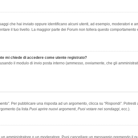
saggi che hai inviato oppure identificano alcuni utenti, ad esempio, moderatori e amm
re il tuo livello. La maggior parte dei Forum non tollera questo comportamento e
ente mi chiede di accedere come utente registrato?
nti usando il modulo di invio posta interno (ammesso, ovviamente, che gli amministra
o”. Per pubblicare una risposta ad un argomento, clicca su “Rispondi”. Potresti av
rgomento (la lista
Puoi aprire nuovi argomenti
,
Puoi votare nei sondaggi
, ecc.).
ia un amministratore o un moderatore. Puoi cancellare un messaggio premendo il p