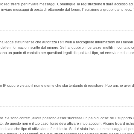
 registrarsi per inviare messaggi. Comunque, la registrazione ti darà accesso ad alt
 inviare messaggi di posta direttamente dal forum, l’iscrizione a gruppi utenti, ecc.
 legge statunitense che autorizza i siti web a raccogliere informazioni da i minori 
e delle informazioni scritte dal minore. Se hai dubbi o incertezze, mettiti in conta
 sono un punto di contatto per questioni legali di qualsiasi tipo, ad eccezione di q
 IP oppure vietato il nome utente che stai tentando di registrare. Può anche aver disab
e. Se sono corretti, allora possono esser successe un paio di cose: se il supporto «
vuto. Se questo non è il tuo caso, forse devi attivare il tuo account. Alcune Board ric
 indicato che tipo di attivazione è richiesta. Se ti è stato inviato un messaggio di po