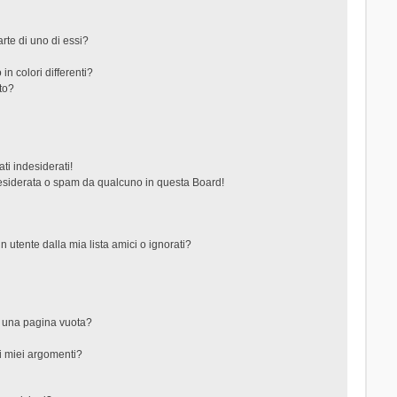
rte di uno di essi?
in colori differenti?
to?
ti indesiderati!
esiderata o spam da qualcuno in questa Board!
tente dalla mia lista amici o ignorati?
?
o una pagina vuota?
i miei argomenti?