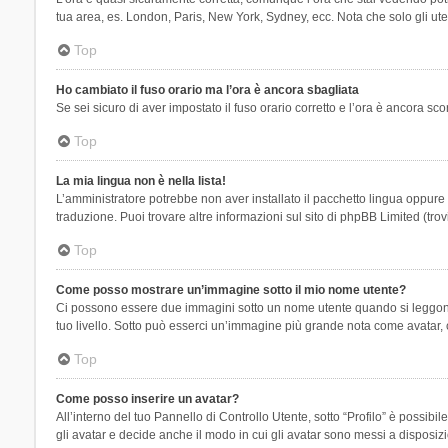
tua area, es. London, Paris, New York, Sydney, ecc. Nota che solo gli uten
Top
Ho cambiato il fuso orario ma l’ora è ancora sbagliata
Se sei sicuro di aver impostato il fuso orario corretto e l’ora è ancora sc
Top
La mia lingua non è nella lista!
L’amministratore potrebbe non aver installato il pacchetto lingua oppure n
traduzione. Puoi trovare altre informazioni sul sito di phpBB Limited (tro
Top
Come posso mostrare un’immagine sotto il mio nome utente?
Ci possono essere due immagini sotto un nome utente quando si leggono i 
tuo livello. Sotto può esserci un’immagine più grande nota come avatar, 
Top
Come posso inserire un avatar?
All’interno del tuo Pannello di Controllo Utente, sotto “Profilo” è possi
gli avatar e decide anche il modo in cui gli avatar sono messi a disposiz