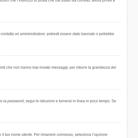
icuro che l’indirizzo di posta che hai usato sia corretto, allora prova a
i contatta un amministratore: potresti essere stato bannato o potrebbe
tenti che non hanno mai inviato messaggi, per ridurre la grandezza del
to la password
, segui le istruzioni e tornerai in linea in poco tempo. Se
are il tuo nome utente. Per rimanere connesso, seleziona l’opzione