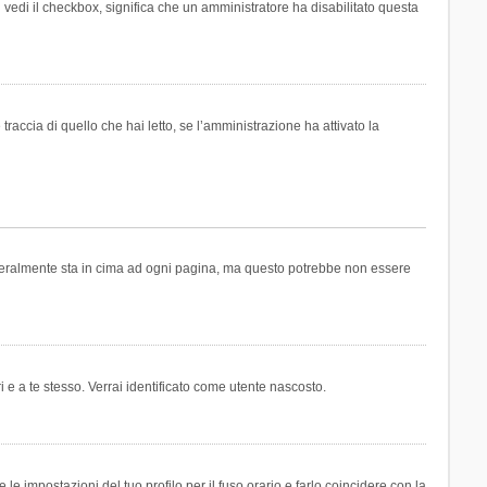
n vedi il checkbox, significa che un amministratore ha disabilitato questa
accia di quello che hai letto, se l’amministrazione ha attivato la
generalmente sta in cima ad ogni pagina, ma questo potrebbe non essere
i e a te stesso. Verrai identificato come utente nascosto.
e impostazioni del tuo profilo per il fuso orario e farlo coincidere con la