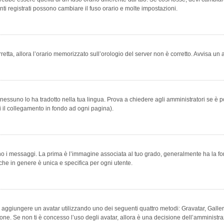
ti registrati possono cambiare il fuso orario e molte impostazioni.
orretta, allora l’orario memorizzato sull’orologio del server non è corretto. Avvisa u
essuno lo ha tradotto nella tua lingua. Prova a chiedere agli amministratori se è po
vi il collegamento in fondo ad ogni pagina).
messaggi. La prima è l’immagine associata al tuo grado, generalmente ha la forma di
che in genere è unica e specifica per ogni utente.
bile aggiungere un avatar utilizzando uno dei seguenti quattro metodi: Gravatar, Gal
ione. Se non ti è concesso l’uso degli avatar, allora è una decisione dell’amministra