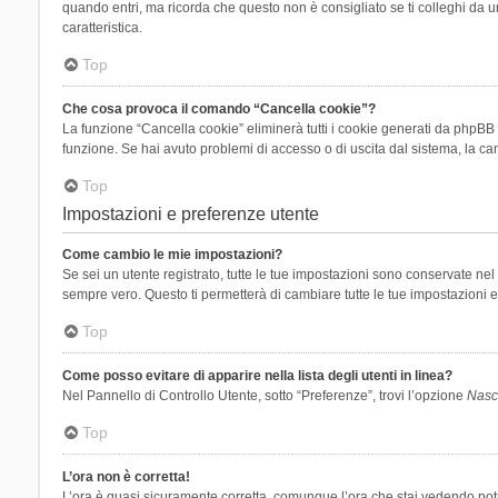
quando entri, ma ricorda che questo non è consigliato se ti colleghi da un
caratteristica.
Top
Che cosa provoca il comando “Cancella cookie”?
La funzione “Cancella cookie” eliminerà tutti i cookie generati da phpBB 
funzione. Se hai avuto problemi di accesso o di uscita dal sistema, la can
Top
Impostazioni e preferenze utente
Come cambio le mie impostazioni?
Se sei un utente registrato, tutte le tue impostazioni sono conservate n
sempre vero. Questo ti permetterà di cambiare tutte le tue impostazioni e
Top
Come posso evitare di apparire nella lista degli utenti in linea?
Nel Pannello di Controllo Utente, sotto “Preferenze”, trovi l’opzione
Nasco
Top
L’ora non è corretta!
L’ora è quasi sicuramente corretta, comunque l’ora che stai vedendo potreb