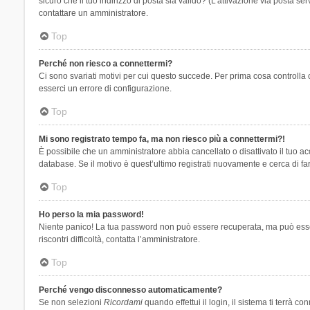
sicuro che il tuo indirizzo di posta sia valido? (L’attivazione via posta se
contattare un amministratore.
Top
Perché non riesco a connettermi?
Ci sono svariati motivi per cui questo succede. Per prima cosa controlla 
esserci un errore di configurazione.
Top
Mi sono registrato tempo fa, ma non riesco più a connettermi?!
È possibile che un amministratore abbia cancellato o disattivato il tuo 
database. Se il motivo è quest’ultimo registrati nuovamente e cerca di fa
Top
Ho perso la mia password!
Niente panico! La tua password non può essere recuperata, ma può essere
riscontri difficoltà, contatta l’amministratore.
Top
Perché vengo disconnesso automaticamente?
Se non selezioni
Ricordami
quando effettui il login, il sistema ti terrà