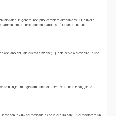
inistratori. In genere, non puoi cambiare direttamente il tuo livello.
 l’amministratore probabilmente abbasserà il numero dei tuoi
tori abbiano abilitato questa funzione). Questo serve a prevenire un uso
ere bisogno di registrarti prima di poter inviare un messaggio: le tue
ulsante con la «X» nel messaggio che vuoi eliminare. Puoi modificare un