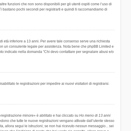
re funzioni che non sono disponibili per gli utenti ospiti come l’uso di
 Ti bastano pochi secondi per registrarti e quindi ti raccomandiamo di
di età inferiore a 13 anni. Per avere tale consenso serve una richiesta
tto con un consulente legale per assistenza. Nota bene che phpBB Limited e
uanto indicato nella domanda “Chi devo contattare per segnalare abusi e/o
ilitato le registrazioni per impedire ai nuovi visitatori di registrarsi.
registrazione minore» è abilitato e hai cliccato su
Ho meno di 13 anni
hiedono che tutte le nuove registrazioni vengano attivate dall’utente stesso
sta, allora segui le istruzioni; se non hai ricevuto nessun messaggio... sei