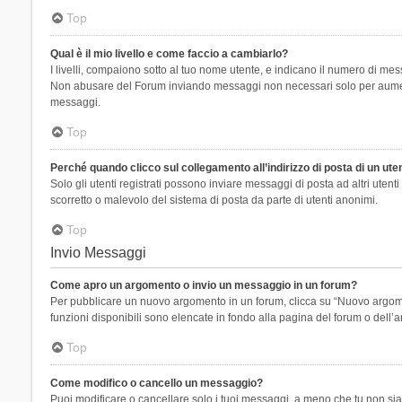
Top
Qual è il mio livello e come faccio a cambiarlo?
I livelli, compaiono sotto al tuo nome utente, e indicano il numero di mes
Non abusare del Forum inviando messaggi non necessari solo per aumenta
messaggi.
Top
Perché quando clicco sul collegamento all’indirizzo di posta di un ut
Solo gli utenti registrati possono inviare messaggi di posta ad altri ute
scorretto o malevolo del sistema di posta da parte di utenti anonimi.
Top
Invio Messaggi
Come apro un argomento o invio un messaggio in un forum?
Per pubblicare un nuovo argomento in un forum, clicca su “Nuovo argoment
funzioni disponibili sono elencate in fondo alla pagina del forum o dell’a
Top
Come modifico o cancello un messaggio?
Puoi modificare o cancellare solo i tuoi messaggi, a meno che tu non s