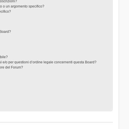
toscrizioni?
o o un argomento specifico?
cifico?
 Board?
ibile?
i e/o per questioni d’ordine legale concernenti questa Board?
ore del Forum?