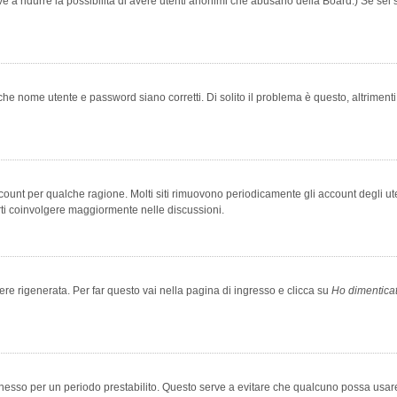
rve a ridurre la possibilità di avere utenti anonimi che abusano della Board.) Se sei s
che nome utente e password siano corretti. Di solito il problema è questo, altriment
account per qualche ragione. Molti siti rimuovono periodicamente gli account degli u
rti coinvolgere maggiormente nelle discussioni.
 rigenerata. Per far questo vai nella pagina di ingresso e clicca su
Ho dimentica
 connesso per un periodo prestabilito. Questo serve a evitare che qualcuno possa us