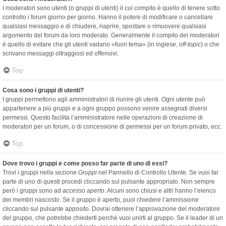
I moderatori sono utenti (o gruppi di utenti) il cui compito è quello di tenere sotto
controllo i forum giorno per giorno. Hanno il potere di modificare o cancellare
qualsiasi messaggio e di chiudere, riaprire, spostare o rimuovere qualsiasi
argomento del forum da loro moderato. Generalmente il compito dei moderatori
è quello di evitare che gli utenti vadano «fuori tema» (in inglese,
off-topic
) o che
scrivano messaggi oltraggiosi ed offensivi.
Top
Cosa sono i gruppi di utenti?
I gruppi permettono agli amministratori di riunire gli utenti. Ogni utente può
appartenere a più gruppi e a ogni gruppo possono venire assegnati diversi
permessi. Questo facilita l’amministratore nelle operazioni di creazione di
moderatori per un forum, o di concessione di permessi per un forum privato, ecc.
Top
Dove trovo i gruppi e come posso far parte di uno di essi?
Trovi i gruppi nella sezione
Gruppi
nel Pannello di Controllo Utente. Se vuoi far
parte di uno di questi procedi cliccando sul pulsante appropriato. Non sempre
però i gruppi sono ad
accesso aperto
. Alcuni sono chiusi e altri hanno l’elenco
dei membri nascosto. Se il gruppo è aperto, puoi chiedere l’ammissione
cliccando sul pulsante apposito. Dovrai ottenere l’approvazione del moderatore
del gruppo, che potrebbe chiederti perché vuoi unirti al gruppo. Se il leader di un