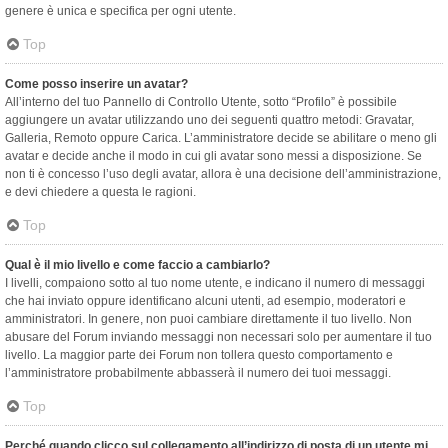
genere è unica e specifica per ogni utente.
Top
Come posso inserire un avatar?
All’interno del tuo Pannello di Controllo Utente, sotto “Profilo” è possibile
aggiungere un avatar utilizzando uno dei seguenti quattro metodi: Gravatar,
Galleria, Remoto oppure Carica. L’amministratore decide se abilitare o meno gli
avatar e decide anche il modo in cui gli avatar sono messi a disposizione. Se
non ti è concesso l’uso degli avatar, allora è una decisione dell’amministrazione,
e devi chiedere a questa le ragioni.
Top
Qual è il mio livello e come faccio a cambiarlo?
I livelli, compaiono sotto al tuo nome utente, e indicano il numero di messaggi
che hai inviato oppure identificano alcuni utenti, ad esempio, moderatori e
amministratori. In genere, non puoi cambiare direttamente il tuo livello. Non
abusare del Forum inviando messaggi non necessari solo per aumentare il tuo
livello. La maggior parte dei Forum non tollera questo comportamento e
l’amministratore probabilmente abbasserà il numero dei tuoi messaggi.
Top
Perché quando clicco sul collegamento all’indirizzo di posta di un utente mi