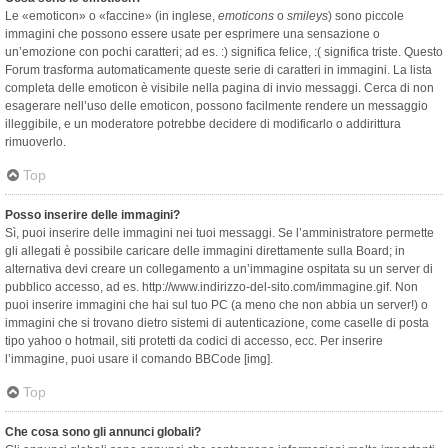
Le «emoticon» o «faccine» (in inglese,
emoticons
o
smileys
) sono piccole
immagini che possono essere usate per esprimere una sensazione o
un’emozione con pochi caratteri; ad es. :) significa felice, :( significa triste. Questo
Forum trasforma automaticamente queste serie di caratteri in immagini. La lista
completa delle emoticon è visibile nella pagina di invio messaggi. Cerca di non
esagerare nell’uso delle emoticon, possono facilmente rendere un messaggio
illeggibile, e un moderatore potrebbe decidere di modificarlo o addirittura
rimuoverlo.
Top
Posso inserire delle immagini?
Sì, puoi inserire delle immagini nei tuoi messaggi. Se l’amministratore permette
gli allegati è possibile caricare delle immagini direttamente sulla Board; in
alternativa devi creare un collegamento a un’immagine ospitata su un server di
pubblico accesso, ad es. http://www.indirizzo-del-sito.com/immagine.gif. Non
puoi inserire immagini che hai sul tuo PC (a meno che non abbia un server!) o
immagini che si trovano dietro sistemi di autenticazione, come caselle di posta
tipo yahoo o hotmail, siti protetti da codici di accesso, ecc. Per inserire
l’immagine, puoi usare il comando BBCode [img].
Top
Che cosa sono gli annunci globali?