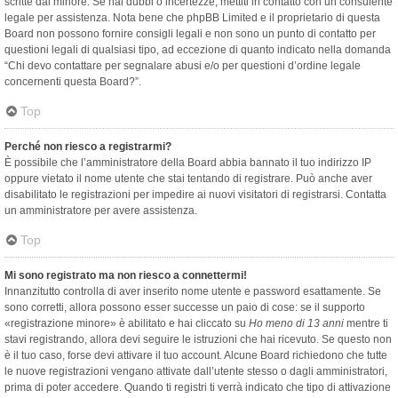
scritte dal minore. Se hai dubbi o incertezze, mettiti in contatto con un consulente
legale per assistenza. Nota bene che phpBB Limited e il proprietario di questa
Board non possono fornire consigli legali e non sono un punto di contatto per
questioni legali di qualsiasi tipo, ad eccezione di quanto indicato nella domanda
“Chi devo contattare per segnalare abusi e/o per questioni d’ordine legale
concernenti questa Board?”.
Top
Perché non riesco a registrarmi?
È possibile che l’amministratore della Board abbia bannato il tuo indirizzo IP
oppure vietato il nome utente che stai tentando di registrare. Può anche aver
disabilitato le registrazioni per impedire ai nuovi visitatori di registrarsi. Contatta
un amministratore per avere assistenza.
Top
Mi sono registrato ma non riesco a connettermi!
Innanzitutto controlla di aver inserito nome utente e password esattamente. Se
sono corretti, allora possono esser successe un paio di cose: se il supporto
«registrazione minore» è abilitato e hai cliccato su
Ho meno di 13 anni
mentre ti
stavi registrando, allora devi seguire le istruzioni che hai ricevuto. Se questo non
è il tuo caso, forse devi attivare il tuo account. Alcune Board richiedono che tutte
le nuove registrazioni vengano attivate dall’utente stesso o dagli amministratori,
prima di poter accedere. Quando ti registri ti verrà indicato che tipo di attivazione