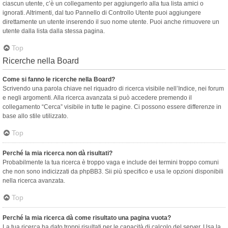
ciascun utente, c’è un collegamento per aggiungerlo alla tua lista amici o
ignorati. Altrimenti, dal tuo Pannello di Controllo Utente puoi aggiungere
direttamente un utente inserendo il suo nome utente. Puoi anche rimuovere un
utente dalla lista dalla stessa pagina.
Top
Ricerche nella Board
Come si fanno le ricerche nella Board?
Scrivendo una parola chiave nel riquadro di ricerca visibile nell’Indice, nei forum
e negli argomenti. Alla ricerca avanzata si può accedere premendo il
collegamento “Cerca” visibile in tutte le pagine. Ci possono essere differenze in
base allo stile utilizzato.
Top
Perché la mia ricerca non dà risultati?
Probabilmente la tua ricerca è troppo vaga e include dei termini troppo comuni
che non sono indicizzati da phpBB3. Sii più specifico e usa le opzioni disponibili
nella ricerca avanzata.
Top
Perché la mia ricerca dà come risultato una pagina vuota?
La tua ricerca ha dato troppi risultati per le capacità di calcolo del server. Usa la