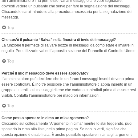
Se l’amministratore l’ha permesso, vai al messaggio che vuoi segnalare:
dovresti vedere un pulsante che serve per fare la segnalazione dei messaggi.
Cliccandolo sarai introdotto alla procedura necessaria per la segnalazione dei
messaggi.
Top
Che cos’è il pulsante “Salva” nella finestra di invio dei messaggi?
La funzione ti permette di salvare bozze di messaggi da completare e inviare in
seguito. Per utilizzarle vai nell’apposita sezione del Pannello di Controllo Utente.
Top
Perché il mio messaggio deve essere approvato?
L’amministratore può decidere che in un forum i messaggi inseriti devono prima
essere controllati. È inoltre possibile che l’amministratore ti abbia inserito in un
gruppo di utenti i cui messaggi ritiene che vadano controllati prima di essere resi
visibili. Contatta l’amministratore per maggiori informazioni.
Top
Come posso spostare in cima un mio argomento?
Cliccando sul collegamento “Argomento in cima” mentre lo stai leggendo, puoi
spostarlo in cima alla lista, nella prima pagina. Se non lo vedi, significa che
questa opzione è disabilitata. È anche possibile spostare in cima gli argomenti