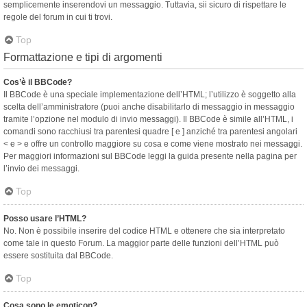
semplicemente inserendovi un messaggio. Tuttavia, sii sicuro di rispettare le
regole del forum in cui ti trovi.
Top
Formattazione e tipi di argomenti
Cos’è il BBCode?
Il BBCode è una speciale implementazione dell’HTML; l’utilizzo è soggetto alla
scelta dell’amministratore (puoi anche disabilitarlo di messaggio in messaggio
tramite l’opzione nel modulo di invio messaggi). Il BBCode è simile all’HTML, i
comandi sono racchiusi tra parentesi quadre [ e ] anziché tra parentesi angolari
< e > e offre un controllo maggiore su cosa e come viene mostrato nei messaggi.
Per maggiori informazioni sul BBCode leggi la guida presente nella pagina per
l’invio dei messaggi.
Top
Posso usare l’HTML?
No. Non è possibile inserire del codice HTML e ottenere che sia interpretato
come tale in questo Forum. La maggior parte delle funzioni dell’HTML può
essere sostituita dal BBCode.
Top
Cosa sono le emoticon?