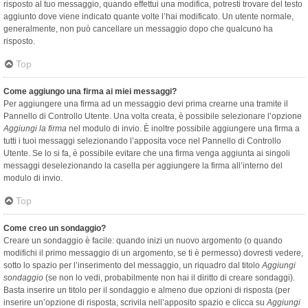
risposto al tuo messaggio, quando effettui una modifica, potresti trovare del testo
aggiunto dove viene indicato quante volte l’hai modificato. Un utente normale,
generalmente, non può cancellare un messaggio dopo che qualcuno ha
risposto.
Top
Come aggiungo una firma ai miei messaggi?
Per aggiungere una firma ad un messaggio devi prima crearne una tramite il
Pannello di Controllo Utente. Una volta creata, è possibile selezionare l’opzione
Aggiungi la firma
nel modulo di invio. È inoltre possibile aggiungere una firma a
tutti i tuoi messaggi selezionando l’apposita voce nel Pannello di Controllo
Utente. Se lo si fa, è possibile evitare che una firma venga aggiunta ai singoli
messaggi deselezionando la casella per aggiungere la firma all’interno del
modulo di invio.
Top
Come creo un sondaggio?
Creare un sondaggio è facile: quando inizi un nuovo argomento (o quando
modifichi il primo messaggio di un argomento, se ti è permesso) dovresti vedere,
sotto lo spazio per l’inserimento del messaggio, un riquadro dal titolo
Aggiungi
sondaggio
(se non lo vedi, probabilmente non hai il diritto di creare sondaggi).
Basta inserire un titolo per il sondaggio e almeno due opzioni di risposta (per
inserire un’opzione di risposta, scrivila nell’apposito spazio e clicca su
Aggiungi