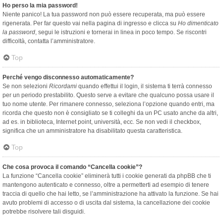
Ho perso la mia password!
Niente panico! La tua password non può essere recuperata, ma può essere
rigenerata. Per far questo vai nella pagina di ingresso e clicca su
Ho dimenticato
la password
, segui le istruzioni e tornerai in linea in poco tempo. Se riscontri
difficoltà, contatta l’amministratore.
Top
Perché vengo disconnesso automaticamente?
Se non selezioni
Ricordami
quando effettui il login, il sistema ti terrà connesso
per un periodo prestabilito. Questo serve a evitare che qualcuno possa usare il
tuo nome utente. Per rimanere connesso, seleziona l’opzione quando entri, ma
ricorda che questo non è consigliato se ti colleghi da un PC usato anche da altri,
ad es. in biblioteca, Internet point, università, ecc. Se non vedi il checkbox,
significa che un amministratore ha disabilitato questa caratteristica.
Top
Che cosa provoca il comando “Cancella cookie”?
La funzione “Cancella cookie” eliminerà tutti i cookie generati da phpBB che ti
mantengono autenticato e connesso, oltre a permetterti ad esempio di tenere
traccia di quello che hai letto, se l’amministrazione ha attivato la funzione. Se hai
avuto problemi di accesso o di uscita dal sistema, la cancellazione dei cookie
potrebbe risolvere tali disguidi.