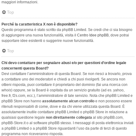
maggiori informazioni.
Top
Perché la caratteristica X non è disponibile?
Questo programma è stato scritto da phpBB Limited. Se credi che ci sia bisogno
di aggiungere una nuova funzionalità, visita il
Centro Idee phpBB
, dove potrai
supportare idee esistenti o suggerire nuove funzionalità.
Top
Chi devo contattare per segnalare abusi e/o per questioni d’ordine legale
concernenti questa Board?
Devi contattare l’amministratore di questa Board. Se non riesci a trovarlo, prova
a contattare uno dei moderatori e chiedi a chi puoi rivolgerti. Se ancora non
ottieni risposta, puoi contattare il proprietario del dominio (fai una ricerca con
whois
) oppure, se la Board è ospitata da un servizio gratuito (ad es. yahoo,
free.fr, f2s.com, ecc.), l’amministratore di tale servizio. Nota che phpBB Limited e
phpBB Store non hanno
assolutamente alcun controllo
e non possono essere
ritenuti responsabili di come, dove e da chi viene utilizzata questa Board. È
assolutamente inutile contattare phpBB Limited o phpBB Store in relazione a
qualsiasi questione legale
non direttamente collegata
al sito phpBB.com,
phpBB-Store.it o al software phpBB stesso. I messaggi di posta elettronica inviati
a phpBB Limited o a phpBB Store riguardanti l’uso da parte di terzi di questo
programma non riceveranno risposta.