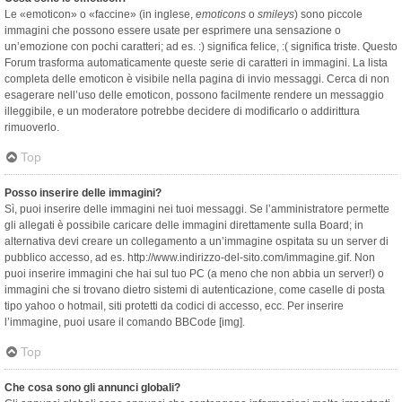
Le «emoticon» o «faccine» (in inglese,
emoticons
o
smileys
) sono piccole
immagini che possono essere usate per esprimere una sensazione o
un’emozione con pochi caratteri; ad es. :) significa felice, :( significa triste. Questo
Forum trasforma automaticamente queste serie di caratteri in immagini. La lista
completa delle emoticon è visibile nella pagina di invio messaggi. Cerca di non
esagerare nell’uso delle emoticon, possono facilmente rendere un messaggio
illeggibile, e un moderatore potrebbe decidere di modificarlo o addirittura
rimuoverlo.
Top
Posso inserire delle immagini?
Sì, puoi inserire delle immagini nei tuoi messaggi. Se l’amministratore permette
gli allegati è possibile caricare delle immagini direttamente sulla Board; in
alternativa devi creare un collegamento a un’immagine ospitata su un server di
pubblico accesso, ad es. http://www.indirizzo-del-sito.com/immagine.gif. Non
puoi inserire immagini che hai sul tuo PC (a meno che non abbia un server!) o
immagini che si trovano dietro sistemi di autenticazione, come caselle di posta
tipo yahoo o hotmail, siti protetti da codici di accesso, ecc. Per inserire
l’immagine, puoi usare il comando BBCode [img].
Top
Che cosa sono gli annunci globali?