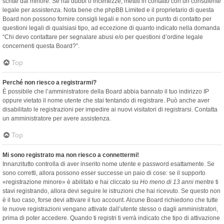
scritte dal minore. Se hai dubbi o incertezze, mettiti in contatto con un consulente
legale per assistenza. Nota bene che phpBB Limited e il proprietario di questa
Board non possono fornire consigli legali e non sono un punto di contatto per
questioni legali di qualsiasi tipo, ad eccezione di quanto indicato nella domanda
“Chi devo contattare per segnalare abusi e/o per questioni d’ordine legale
concernenti questa Board?”.
Top
Perché non riesco a registrarmi?
È possibile che l’amministratore della Board abbia bannato il tuo indirizzo IP
oppure vietato il nome utente che stai tentando di registrare. Può anche aver
disabilitato le registrazioni per impedire ai nuovi visitatori di registrarsi. Contatta
un amministratore per avere assistenza.
Top
Mi sono registrato ma non riesco a connettermi!
Innanzitutto controlla di aver inserito nome utente e password esattamente. Se
sono corretti, allora possono esser successe un paio di cose: se il supporto
«registrazione minore» è abilitato e hai cliccato su
Ho meno di 13 anni
mentre ti
stavi registrando, allora devi seguire le istruzioni che hai ricevuto. Se questo non
è il tuo caso, forse devi attivare il tuo account. Alcune Board richiedono che tutte
le nuove registrazioni vengano attivate dall’utente stesso o dagli amministratori,
prima di poter accedere. Quando ti registri ti verrà indicato che tipo di attivazione