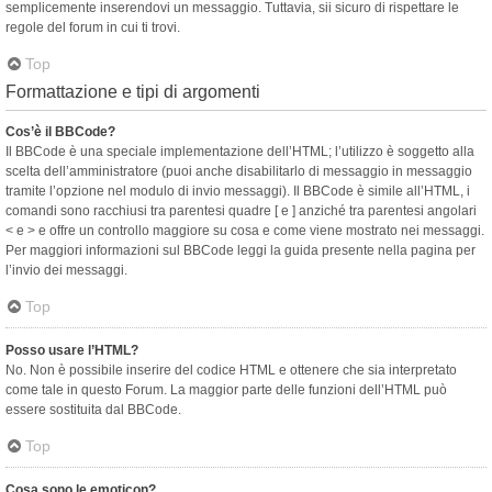
semplicemente inserendovi un messaggio. Tuttavia, sii sicuro di rispettare le
regole del forum in cui ti trovi.
Top
Formattazione e tipi di argomenti
Cos’è il BBCode?
Il BBCode è una speciale implementazione dell’HTML; l’utilizzo è soggetto alla
scelta dell’amministratore (puoi anche disabilitarlo di messaggio in messaggio
tramite l’opzione nel modulo di invio messaggi). Il BBCode è simile all’HTML, i
comandi sono racchiusi tra parentesi quadre [ e ] anziché tra parentesi angolari
< e > e offre un controllo maggiore su cosa e come viene mostrato nei messaggi.
Per maggiori informazioni sul BBCode leggi la guida presente nella pagina per
l’invio dei messaggi.
Top
Posso usare l’HTML?
No. Non è possibile inserire del codice HTML e ottenere che sia interpretato
come tale in questo Forum. La maggior parte delle funzioni dell’HTML può
essere sostituita dal BBCode.
Top
Cosa sono le emoticon?