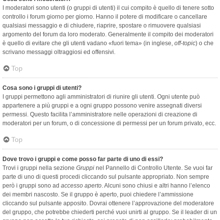
I moderatori sono utenti (o gruppi di utenti) il cui compito è quello di tenere sotto
controllo i forum giorno per giorno. Hanno il potere di modificare o cancellare
qualsiasi messaggio e di chiudere, riaprire, spostare o rimuovere qualsiasi
argomento del forum da loro moderato. Generalmente il compito dei moderatori
è quello di evitare che gli utenti vadano «fuori tema» (in inglese,
off-topic
) o che
scrivano messaggi oltraggiosi ed offensivi.
Top
Cosa sono i gruppi di utenti?
I gruppi permettono agli amministratori di riunire gli utenti. Ogni utente può
appartenere a più gruppi e a ogni gruppo possono venire assegnati diversi
permessi. Questo facilita l’amministratore nelle operazioni di creazione di
moderatori per un forum, o di concessione di permessi per un forum privato, ecc.
Top
Dove trovo i gruppi e come posso far parte di uno di essi?
Trovi i gruppi nella sezione
Gruppi
nel Pannello di Controllo Utente. Se vuoi far
parte di uno di questi procedi cliccando sul pulsante appropriato. Non sempre
però i gruppi sono ad
accesso aperto
. Alcuni sono chiusi e altri hanno l’elenco
dei membri nascosto. Se il gruppo è aperto, puoi chiedere l’ammissione
cliccando sul pulsante apposito. Dovrai ottenere l’approvazione del moderatore
del gruppo, che potrebbe chiederti perché vuoi unirti al gruppo. Se il leader di un