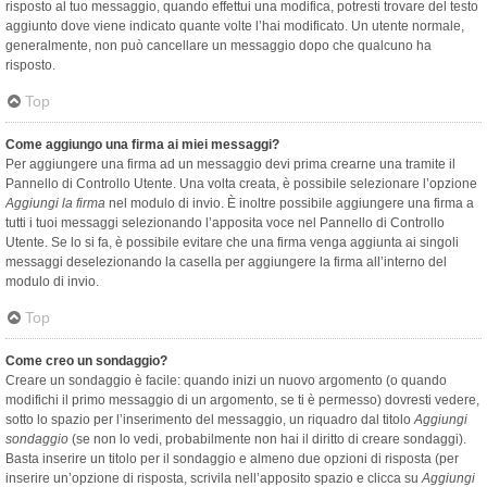
risposto al tuo messaggio, quando effettui una modifica, potresti trovare del testo
aggiunto dove viene indicato quante volte l’hai modificato. Un utente normale,
generalmente, non può cancellare un messaggio dopo che qualcuno ha
risposto.
Top
Come aggiungo una firma ai miei messaggi?
Per aggiungere una firma ad un messaggio devi prima crearne una tramite il
Pannello di Controllo Utente. Una volta creata, è possibile selezionare l’opzione
Aggiungi la firma
nel modulo di invio. È inoltre possibile aggiungere una firma a
tutti i tuoi messaggi selezionando l’apposita voce nel Pannello di Controllo
Utente. Se lo si fa, è possibile evitare che una firma venga aggiunta ai singoli
messaggi deselezionando la casella per aggiungere la firma all’interno del
modulo di invio.
Top
Come creo un sondaggio?
Creare un sondaggio è facile: quando inizi un nuovo argomento (o quando
modifichi il primo messaggio di un argomento, se ti è permesso) dovresti vedere,
sotto lo spazio per l’inserimento del messaggio, un riquadro dal titolo
Aggiungi
sondaggio
(se non lo vedi, probabilmente non hai il diritto di creare sondaggi).
Basta inserire un titolo per il sondaggio e almeno due opzioni di risposta (per
inserire un’opzione di risposta, scrivila nell’apposito spazio e clicca su
Aggiungi