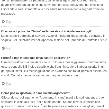
Se l’amministratore l’ha permesso, vai al messaggio che vuoi segnalare:
dovresti vedere un pulsante che serve per fare la segnalazione dei messaggi.
Cliccandolo sarai introdotto alla procedura necessaria per la segnalazione dei
messaggi.
Top
Che cos’è il pulsante “Salva” nella finestra di invio dei messaggi?
La funzione ti permette di salvare bozze di messaggi da completare e inviare in
seguito. Per utilizzarle vai nell’apposita sezione del Pannello di Controllo Utente.
Top
Perché il mio messaggio deve essere approvato?
L’amministratore può decidere che in un forum i messaggi inseriti devono prima
essere controllati. È inoltre possibile che l’amministratore ti abbia inserito in un
gruppo di utenti i cui messaggi ritiene che vadano controllati prima di essere resi
visibili. Contatta l’amministratore per maggiori informazioni.
Top
Come posso spostare in cima un mio argomento?
Cliccando sul collegamento “Argomento in cima” mentre lo stai leggendo, puoi
spostarlo in cima alla lista, nella prima pagina. Se non lo vedi, significa che
questa opzione è disabilitata. È anche possibile spostare in cima gli argomenti