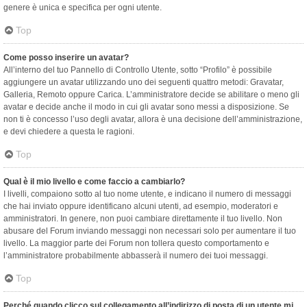
genere è unica e specifica per ogni utente.
Top
Come posso inserire un avatar?
All’interno del tuo Pannello di Controllo Utente, sotto “Profilo” è possibile
aggiungere un avatar utilizzando uno dei seguenti quattro metodi: Gravatar,
Galleria, Remoto oppure Carica. L’amministratore decide se abilitare o meno gli
avatar e decide anche il modo in cui gli avatar sono messi a disposizione. Se
non ti è concesso l’uso degli avatar, allora è una decisione dell’amministrazione,
e devi chiedere a questa le ragioni.
Top
Qual è il mio livello e come faccio a cambiarlo?
I livelli, compaiono sotto al tuo nome utente, e indicano il numero di messaggi
che hai inviato oppure identificano alcuni utenti, ad esempio, moderatori e
amministratori. In genere, non puoi cambiare direttamente il tuo livello. Non
abusare del Forum inviando messaggi non necessari solo per aumentare il tuo
livello. La maggior parte dei Forum non tollera questo comportamento e
l’amministratore probabilmente abbasserà il numero dei tuoi messaggi.
Top
Perché quando clicco sul collegamento all’indirizzo di posta di un utente mi