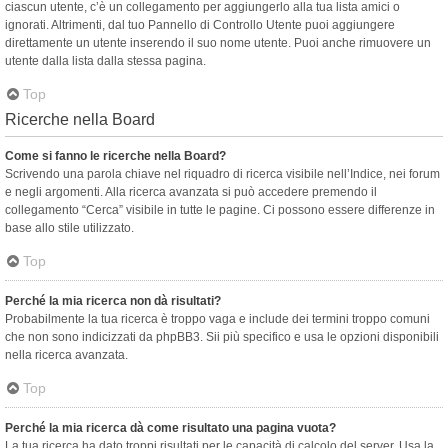
ciascun utente, c’è un collegamento per aggiungerlo alla tua lista amici o
ignorati. Altrimenti, dal tuo Pannello di Controllo Utente puoi aggiungere
direttamente un utente inserendo il suo nome utente. Puoi anche rimuovere un
utente dalla lista dalla stessa pagina.
Top
Ricerche nella Board
Come si fanno le ricerche nella Board?
Scrivendo una parola chiave nel riquadro di ricerca visibile nell’Indice, nei forum
e negli argomenti. Alla ricerca avanzata si può accedere premendo il
collegamento “Cerca” visibile in tutte le pagine. Ci possono essere differenze in
base allo stile utilizzato.
Top
Perché la mia ricerca non dà risultati?
Probabilmente la tua ricerca è troppo vaga e include dei termini troppo comuni
che non sono indicizzati da phpBB3. Sii più specifico e usa le opzioni disponibili
nella ricerca avanzata.
Top
Perché la mia ricerca dà come risultato una pagina vuota?
La tua ricerca ha dato troppi risultati per le capacità di calcolo del server. Usa la