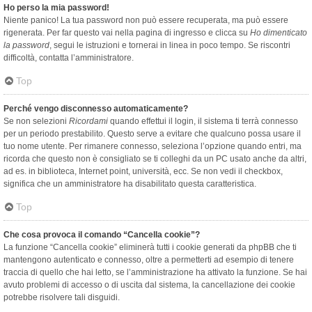
Ho perso la mia password!
Niente panico! La tua password non può essere recuperata, ma può essere
rigenerata. Per far questo vai nella pagina di ingresso e clicca su
Ho dimenticato
la password
, segui le istruzioni e tornerai in linea in poco tempo. Se riscontri
difficoltà, contatta l’amministratore.
Top
Perché vengo disconnesso automaticamente?
Se non selezioni
Ricordami
quando effettui il login, il sistema ti terrà connesso
per un periodo prestabilito. Questo serve a evitare che qualcuno possa usare il
tuo nome utente. Per rimanere connesso, seleziona l’opzione quando entri, ma
ricorda che questo non è consigliato se ti colleghi da un PC usato anche da altri,
ad es. in biblioteca, Internet point, università, ecc. Se non vedi il checkbox,
significa che un amministratore ha disabilitato questa caratteristica.
Top
Che cosa provoca il comando “Cancella cookie”?
La funzione “Cancella cookie” eliminerà tutti i cookie generati da phpBB che ti
mantengono autenticato e connesso, oltre a permetterti ad esempio di tenere
traccia di quello che hai letto, se l’amministrazione ha attivato la funzione. Se hai
avuto problemi di accesso o di uscita dal sistema, la cancellazione dei cookie
potrebbe risolvere tali disguidi.