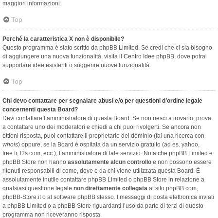
maggiori informazioni.
Top
Perché la caratteristica X non è disponibile?
Questo programma è stato scritto da phpBB Limited. Se credi che ci sia bisogno
di aggiungere una nuova funzionalità, visita il
Centro Idee phpBB
, dove potrai
supportare idee esistenti o suggerire nuove funzionalità.
Top
Chi devo contattare per segnalare abusi e/o per questioni d’ordine legale
concernenti questa Board?
Devi contattare l’amministratore di questa Board. Se non riesci a trovarlo, prova
a contattare uno dei moderatori e chiedi a chi puoi rivolgerti. Se ancora non
ottieni risposta, puoi contattare il proprietario del dominio (fai una ricerca con
whois
) oppure, se la Board è ospitata da un servizio gratuito (ad es. yahoo,
free.fr, f2s.com, ecc.), l’amministratore di tale servizio. Nota che phpBB Limited e
phpBB Store non hanno
assolutamente alcun controllo
e non possono essere
ritenuti responsabili di come, dove e da chi viene utilizzata questa Board. È
assolutamente inutile contattare phpBB Limited o phpBB Store in relazione a
qualsiasi questione legale
non direttamente collegata
al sito phpBB.com,
phpBB-Store.it o al software phpBB stesso. I messaggi di posta elettronica inviati
a phpBB Limited o a phpBB Store riguardanti l’uso da parte di terzi di questo
programma non riceveranno risposta.