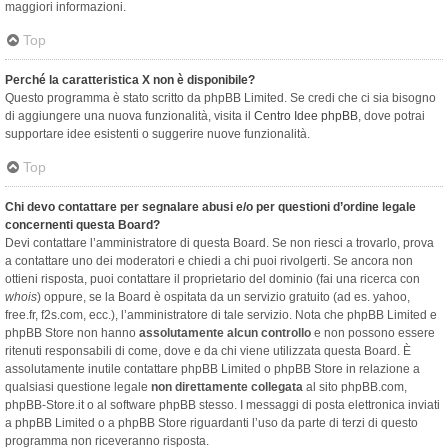
maggiori informazioni.
Top
Perché la caratteristica X non è disponibile?
Questo programma è stato scritto da phpBB Limited. Se credi che ci sia bisogno
di aggiungere una nuova funzionalità, visita il
Centro Idee phpBB
, dove potrai
supportare idee esistenti o suggerire nuove funzionalità.
Top
Chi devo contattare per segnalare abusi e/o per questioni d’ordine legale
concernenti questa Board?
Devi contattare l’amministratore di questa Board. Se non riesci a trovarlo, prova
a contattare uno dei moderatori e chiedi a chi puoi rivolgerti. Se ancora non
ottieni risposta, puoi contattare il proprietario del dominio (fai una ricerca con
whois
) oppure, se la Board è ospitata da un servizio gratuito (ad es. yahoo,
free.fr, f2s.com, ecc.), l’amministratore di tale servizio. Nota che phpBB Limited e
phpBB Store non hanno
assolutamente alcun controllo
e non possono essere
ritenuti responsabili di come, dove e da chi viene utilizzata questa Board. È
assolutamente inutile contattare phpBB Limited o phpBB Store in relazione a
qualsiasi questione legale
non direttamente collegata
al sito phpBB.com,
phpBB-Store.it o al software phpBB stesso. I messaggi di posta elettronica inviati
a phpBB Limited o a phpBB Store riguardanti l’uso da parte di terzi di questo
programma non riceveranno risposta.