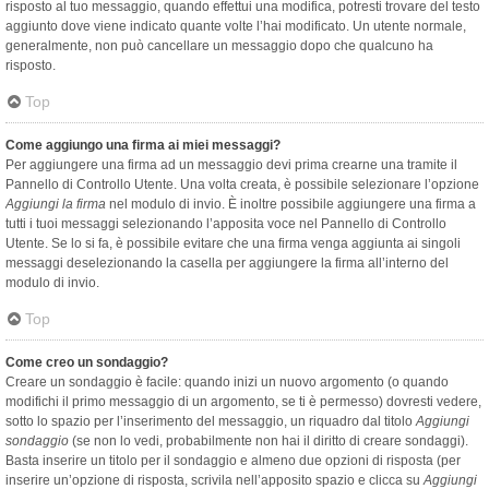
risposto al tuo messaggio, quando effettui una modifica, potresti trovare del testo
aggiunto dove viene indicato quante volte l’hai modificato. Un utente normale,
generalmente, non può cancellare un messaggio dopo che qualcuno ha
risposto.
Top
Come aggiungo una firma ai miei messaggi?
Per aggiungere una firma ad un messaggio devi prima crearne una tramite il
Pannello di Controllo Utente. Una volta creata, è possibile selezionare l’opzione
Aggiungi la firma
nel modulo di invio. È inoltre possibile aggiungere una firma a
tutti i tuoi messaggi selezionando l’apposita voce nel Pannello di Controllo
Utente. Se lo si fa, è possibile evitare che una firma venga aggiunta ai singoli
messaggi deselezionando la casella per aggiungere la firma all’interno del
modulo di invio.
Top
Come creo un sondaggio?
Creare un sondaggio è facile: quando inizi un nuovo argomento (o quando
modifichi il primo messaggio di un argomento, se ti è permesso) dovresti vedere,
sotto lo spazio per l’inserimento del messaggio, un riquadro dal titolo
Aggiungi
sondaggio
(se non lo vedi, probabilmente non hai il diritto di creare sondaggi).
Basta inserire un titolo per il sondaggio e almeno due opzioni di risposta (per
inserire un’opzione di risposta, scrivila nell’apposito spazio e clicca su
Aggiungi