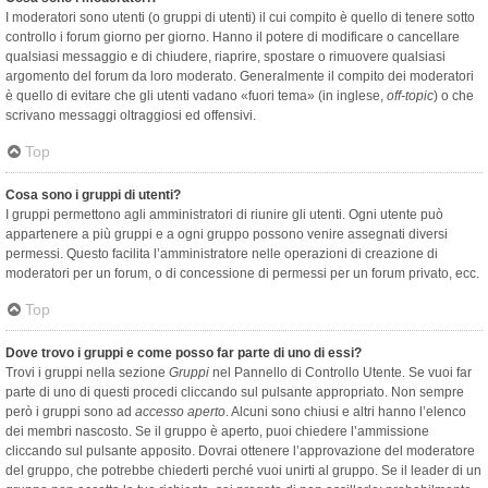
I moderatori sono utenti (o gruppi di utenti) il cui compito è quello di tenere sotto
controllo i forum giorno per giorno. Hanno il potere di modificare o cancellare
qualsiasi messaggio e di chiudere, riaprire, spostare o rimuovere qualsiasi
argomento del forum da loro moderato. Generalmente il compito dei moderatori
è quello di evitare che gli utenti vadano «fuori tema» (in inglese,
off-topic
) o che
scrivano messaggi oltraggiosi ed offensivi.
Top
Cosa sono i gruppi di utenti?
I gruppi permettono agli amministratori di riunire gli utenti. Ogni utente può
appartenere a più gruppi e a ogni gruppo possono venire assegnati diversi
permessi. Questo facilita l’amministratore nelle operazioni di creazione di
moderatori per un forum, o di concessione di permessi per un forum privato, ecc.
Top
Dove trovo i gruppi e come posso far parte di uno di essi?
Trovi i gruppi nella sezione
Gruppi
nel Pannello di Controllo Utente. Se vuoi far
parte di uno di questi procedi cliccando sul pulsante appropriato. Non sempre
però i gruppi sono ad
accesso aperto
. Alcuni sono chiusi e altri hanno l’elenco
dei membri nascosto. Se il gruppo è aperto, puoi chiedere l’ammissione
cliccando sul pulsante apposito. Dovrai ottenere l’approvazione del moderatore
del gruppo, che potrebbe chiederti perché vuoi unirti al gruppo. Se il leader di un