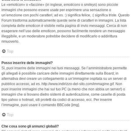
Le «emoticon» o «faccine» (in inglese,
emoticons
o
smileys
) sono piccole
immagini che possono essere usate per esprimere una sensazione o
un’emozione con pochi caratteri; ad es. :) significa felice, :( significa triste. Questo
Forum trasforma automaticamente queste serie di caratteri in immagini. La lista
completa delle emoticon è visibile nella pagina di invio messaggi. Cerca di non
esagerare nell’uso delle emoticon, possono facilmente rendere un messaggio
illeggibile, e un moderatore potrebbe decidere di modificarlo o addirittura
rimuoverlo.
Top
Posso inserire delle immagini?
Sì, puoi inserire delle immagini nei tuoi messaggi. Se l’amministratore permette
gli allegati è possibile caricare delle immagini direttamente sulla Board; in
alternativa devi creare un collegamento a un’immagine ospitata su un server di
pubblico accesso, ad es. http://www.indirizzo-del-sito.com/immagine.gif. Non
puoi inserire immagini che hai sul tuo PC (a meno che non abbia un server!) o
immagini che si trovano dietro sistemi di autenticazione, come caselle di posta
tipo yahoo o hotmail, siti protetti da codici di accesso, ecc. Per inserire
l’immagine, puoi usare il comando BBCode [img].
Top
Che cosa sono gli annunci globali?