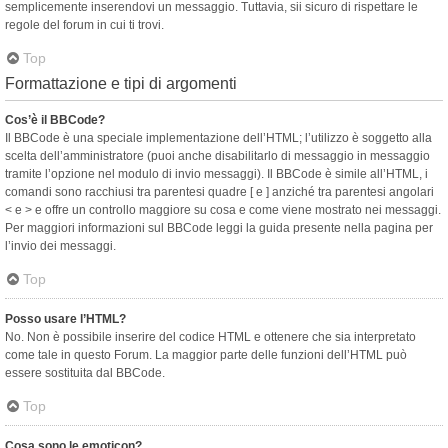
semplicemente inserendovi un messaggio. Tuttavia, sii sicuro di rispettare le
regole del forum in cui ti trovi.
Top
Formattazione e tipi di argomenti
Cos’è il BBCode?
Il BBCode è una speciale implementazione dell’HTML; l’utilizzo è soggetto alla
scelta dell’amministratore (puoi anche disabilitarlo di messaggio in messaggio
tramite l’opzione nel modulo di invio messaggi). Il BBCode è simile all’HTML, i
comandi sono racchiusi tra parentesi quadre [ e ] anziché tra parentesi angolari
< e > e offre un controllo maggiore su cosa e come viene mostrato nei messaggi.
Per maggiori informazioni sul BBCode leggi la guida presente nella pagina per
l’invio dei messaggi.
Top
Posso usare l’HTML?
No. Non è possibile inserire del codice HTML e ottenere che sia interpretato
come tale in questo Forum. La maggior parte delle funzioni dell’HTML può
essere sostituita dal BBCode.
Top
Cosa sono le emoticon?