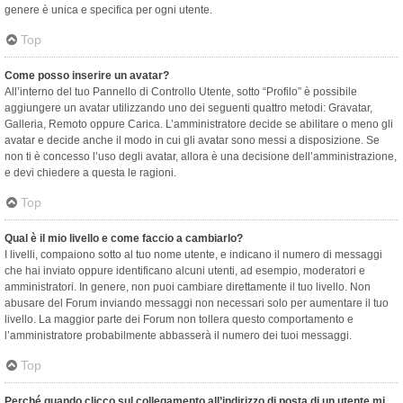
genere è unica e specifica per ogni utente.
Top
Come posso inserire un avatar?
All’interno del tuo Pannello di Controllo Utente, sotto “Profilo” è possibile
aggiungere un avatar utilizzando uno dei seguenti quattro metodi: Gravatar,
Galleria, Remoto oppure Carica. L’amministratore decide se abilitare o meno gli
avatar e decide anche il modo in cui gli avatar sono messi a disposizione. Se
non ti è concesso l’uso degli avatar, allora è una decisione dell’amministrazione,
e devi chiedere a questa le ragioni.
Top
Qual è il mio livello e come faccio a cambiarlo?
I livelli, compaiono sotto al tuo nome utente, e indicano il numero di messaggi
che hai inviato oppure identificano alcuni utenti, ad esempio, moderatori e
amministratori. In genere, non puoi cambiare direttamente il tuo livello. Non
abusare del Forum inviando messaggi non necessari solo per aumentare il tuo
livello. La maggior parte dei Forum non tollera questo comportamento e
l’amministratore probabilmente abbasserà il numero dei tuoi messaggi.
Top
Perché quando clicco sul collegamento all’indirizzo di posta di un utente mi