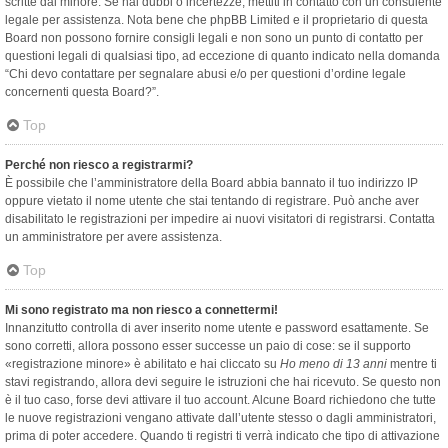
scritte dal minore. Se hai dubbi o incertezze, mettiti in contatto con un consulente
legale per assistenza. Nota bene che phpBB Limited e il proprietario di questa
Board non possono fornire consigli legali e non sono un punto di contatto per
questioni legali di qualsiasi tipo, ad eccezione di quanto indicato nella domanda
“Chi devo contattare per segnalare abusi e/o per questioni d’ordine legale
concernenti questa Board?”.
Top
Perché non riesco a registrarmi?
È possibile che l’amministratore della Board abbia bannato il tuo indirizzo IP
oppure vietato il nome utente che stai tentando di registrare. Può anche aver
disabilitato le registrazioni per impedire ai nuovi visitatori di registrarsi. Contatta
un amministratore per avere assistenza.
Top
Mi sono registrato ma non riesco a connettermi!
Innanzitutto controlla di aver inserito nome utente e password esattamente. Se
sono corretti, allora possono esser successe un paio di cose: se il supporto
«registrazione minore» è abilitato e hai cliccato su
Ho meno di 13 anni
mentre ti
stavi registrando, allora devi seguire le istruzioni che hai ricevuto. Se questo non
è il tuo caso, forse devi attivare il tuo account. Alcune Board richiedono che tutte
le nuove registrazioni vengano attivate dall’utente stesso o dagli amministratori,
prima di poter accedere. Quando ti registri ti verrà indicato che tipo di attivazione