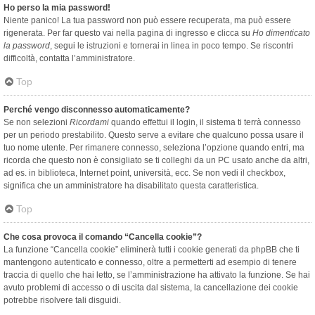
Ho perso la mia password!
Niente panico! La tua password non può essere recuperata, ma può essere
rigenerata. Per far questo vai nella pagina di ingresso e clicca su
Ho dimenticato
la password
, segui le istruzioni e tornerai in linea in poco tempo. Se riscontri
difficoltà, contatta l’amministratore.
Top
Perché vengo disconnesso automaticamente?
Se non selezioni
Ricordami
quando effettui il login, il sistema ti terrà connesso
per un periodo prestabilito. Questo serve a evitare che qualcuno possa usare il
tuo nome utente. Per rimanere connesso, seleziona l’opzione quando entri, ma
ricorda che questo non è consigliato se ti colleghi da un PC usato anche da altri,
ad es. in biblioteca, Internet point, università, ecc. Se non vedi il checkbox,
significa che un amministratore ha disabilitato questa caratteristica.
Top
Che cosa provoca il comando “Cancella cookie”?
La funzione “Cancella cookie” eliminerà tutti i cookie generati da phpBB che ti
mantengono autenticato e connesso, oltre a permetterti ad esempio di tenere
traccia di quello che hai letto, se l’amministrazione ha attivato la funzione. Se hai
avuto problemi di accesso o di uscita dal sistema, la cancellazione dei cookie
potrebbe risolvere tali disguidi.