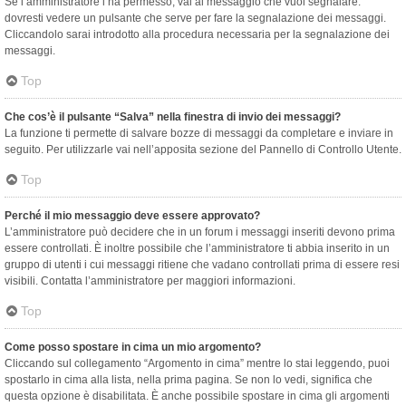
Se l’amministratore l’ha permesso, vai al messaggio che vuoi segnalare:
dovresti vedere un pulsante che serve per fare la segnalazione dei messaggi.
Cliccandolo sarai introdotto alla procedura necessaria per la segnalazione dei
messaggi.
Top
Che cos’è il pulsante “Salva” nella finestra di invio dei messaggi?
La funzione ti permette di salvare bozze di messaggi da completare e inviare in
seguito. Per utilizzarle vai nell’apposita sezione del Pannello di Controllo Utente.
Top
Perché il mio messaggio deve essere approvato?
L’amministratore può decidere che in un forum i messaggi inseriti devono prima
essere controllati. È inoltre possibile che l’amministratore ti abbia inserito in un
gruppo di utenti i cui messaggi ritiene che vadano controllati prima di essere resi
visibili. Contatta l’amministratore per maggiori informazioni.
Top
Come posso spostare in cima un mio argomento?
Cliccando sul collegamento “Argomento in cima” mentre lo stai leggendo, puoi
spostarlo in cima alla lista, nella prima pagina. Se non lo vedi, significa che
questa opzione è disabilitata. È anche possibile spostare in cima gli argomenti