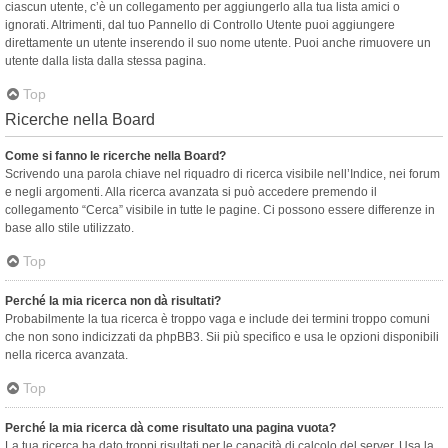
ciascun utente, c’è un collegamento per aggiungerlo alla tua lista amici o
ignorati. Altrimenti, dal tuo Pannello di Controllo Utente puoi aggiungere
direttamente un utente inserendo il suo nome utente. Puoi anche rimuovere un
utente dalla lista dalla stessa pagina.
Top
Ricerche nella Board
Come si fanno le ricerche nella Board?
Scrivendo una parola chiave nel riquadro di ricerca visibile nell’Indice, nei forum
e negli argomenti. Alla ricerca avanzata si può accedere premendo il
collegamento “Cerca” visibile in tutte le pagine. Ci possono essere differenze in
base allo stile utilizzato.
Top
Perché la mia ricerca non dà risultati?
Probabilmente la tua ricerca è troppo vaga e include dei termini troppo comuni
che non sono indicizzati da phpBB3. Sii più specifico e usa le opzioni disponibili
nella ricerca avanzata.
Top
Perché la mia ricerca dà come risultato una pagina vuota?
La tua ricerca ha dato troppi risultati per le capacità di calcolo del server. Usa la