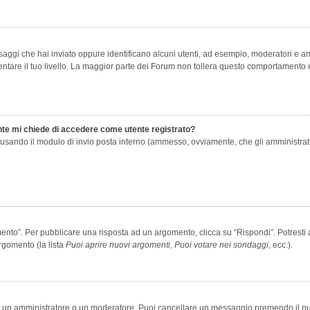
saggi che hai inviato oppure identificano alcuni utenti, ad esempio, moderatori e amm
re il tuo livello. La maggior parte dei Forum non tollera questo comportamento e
ente mi chiede di accedere come utente registrato?
nti usando il modulo di invio posta interno (ammesso, ovviamente, che gli amministra
o”. Per pubblicare una risposta ad un argomento, clicca su “Rispondi”. Potresti av
rgomento (la lista
Puoi aprire nuovi argomenti
,
Puoi votare nei sondaggi
, ecc.).
ia un amministratore o un moderatore. Puoi cancellare un messaggio premendo il p