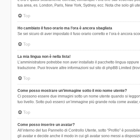
tua area, es. London, Paris, New York, Sydney, ecc. Nota che solo gli uten
Top
Ho cambiato il fuso orario ma l’ora è ancora sbagliata
Se sei sicuro di aver impostato il fuso orario corretto e l’ora è ancora sc
Top
La mia lingua non è nella lista!
L’amministratore potrebbe non aver installato il pacchetto lingua oppure n
traduzione. Puoi trovare altre informazioni sul sito di phpBB Limited (tro
Top
Come posso mostrare un’immagine sotto il mio nome utente?
Ci possono essere due immagini sotto un nome utente quando si leggono i 
tuo livello. Sotto può esserci un’immagine più grande nota come avatar, 
Top
Come posso inserire un avatar?
All’interno del tuo Pannello di Controllo Utente, sotto “Profilo” è possi
gli avatar e decide anche il modo in cui gli avatar sono messi a disposiz