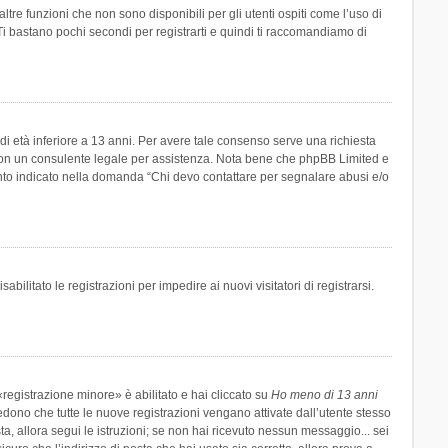
re funzioni che non sono disponibili per gli utenti ospiti come l’uso di
 Ti bastano pochi secondi per registrarti e quindi ti raccomandiamo di
di età inferiore a 13 anni. Per avere tale consenso serve una richiesta
tto con un consulente legale per assistenza. Nota bene che phpBB Limited e
uanto indicato nella domanda “Chi devo contattare per segnalare abusi e/o
ilitato le registrazioni per impedire ai nuovi visitatori di registrarsi.
registrazione minore» è abilitato e hai cliccato su
Ho meno di 13 anni
hiedono che tutte le nuove registrazioni vengano attivate dall’utente stesso
sta, allora segui le istruzioni; se non hai ricevuto nessun messaggio... sei