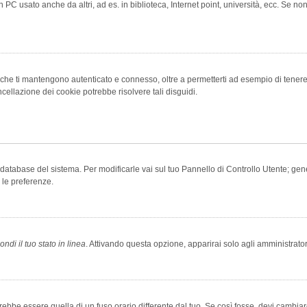
 PC usato anche da altri, ad es. in biblioteca, Internet point, università, ecc. Se no
che ti mantengono autenticato e connesso, oltre a permetterti ad esempio di tenere tr
cellazione dei cookie potrebbe risolvere tali disguidi.
el database del sistema. Per modificarle vai sul tuo Pannello di Controllo Utente; 
 le preferenze.
ndi il tuo stato in linea
. Attivando questa opzione, apparirai solo agli amministrator
be essere quella di un fuso orario differente dal tuo. Se così fosse, devi cambiare l