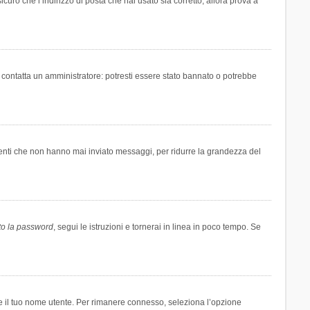
icuro che l’indirizzo di posta che hai usato sia corretto, allora prova a
i contatta un amministratore: potresti essere stato bannato o potrebbe
tenti che non hanno mai inviato messaggi, per ridurre la grandezza del
to la password
, segui le istruzioni e tornerai in linea in poco tempo. Se
are il tuo nome utente. Per rimanere connesso, seleziona l’opzione