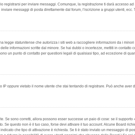
 registrarsi per inviare messaggi. Comunque, la registrazione ti darà accesso ad alt
 inviare messaggi di posta direttamente dal forum, l’iscrizione a gruppi utenti, ecc.
 legge statunitense che autorizza i siti web a raccogliere informazioni da i minori 
e delle informazioni scritte dal minore. Se hai dubbi o incertezze, mettiti in conta
 sono un punto di contatto per questioni legali di qualsiasi tipo, ad eccezione di q
 IP oppure vietato il nome utente che stai tentando di registrare. Può anche aver disab
e. Se sono corretti, allora possono esser successe un paio di cose: se il supporto «
vuto. Se questo non è il tuo caso, forse devi attivare il tuo account. Alcune Board ric
 indicato che tipo di attivazione è richiesta. Se ti è stato inviato un messaggio di po