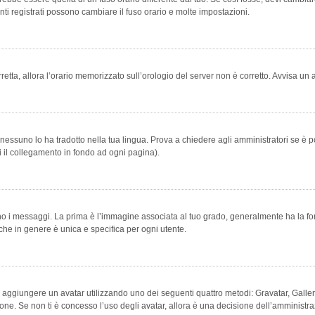
ti registrati possono cambiare il fuso orario e molte impostazioni.
orretta, allora l’orario memorizzato sull’orologio del server non è corretto. Avvisa u
essuno lo ha tradotto nella tua lingua. Prova a chiedere agli amministratori se è po
vi il collegamento in fondo ad ogni pagina).
messaggi. La prima è l’immagine associata al tuo grado, generalmente ha la forma di
che in genere è unica e specifica per ogni utente.
bile aggiungere un avatar utilizzando uno dei seguenti quattro metodi: Gravatar, Gal
ione. Se non ti è concesso l’uso degli avatar, allora è una decisione dell’amministra