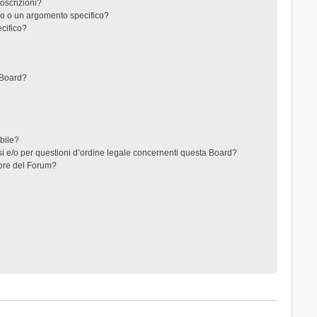
toscrizioni?
o o un argomento specifico?
cifico?
 Board?
ibile?
i e/o per questioni d’ordine legale concernenti questa Board?
ore del Forum?