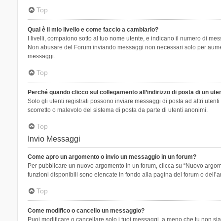
Top
Qual è il mio livello e come faccio a cambiarlo?
I livelli, compaiono sotto al tuo nome utente, e indicano il numero di mes
Non abusare del Forum inviando messaggi non necessari solo per aumenta
messaggi.
Top
Perché quando clicco sul collegamento all’indirizzo di posta di un ut
Solo gli utenti registrati possono inviare messaggi di posta ad altri ute
scorretto o malevolo del sistema di posta da parte di utenti anonimi.
Top
Invio Messaggi
Come apro un argomento o invio un messaggio in un forum?
Per pubblicare un nuovo argomento in un forum, clicca su “Nuovo argoment
funzioni disponibili sono elencate in fondo alla pagina del forum o dell’a
Top
Come modifico o cancello un messaggio?
Puoi modificare o cancellare solo i tuoi messaggi, a meno che tu non s