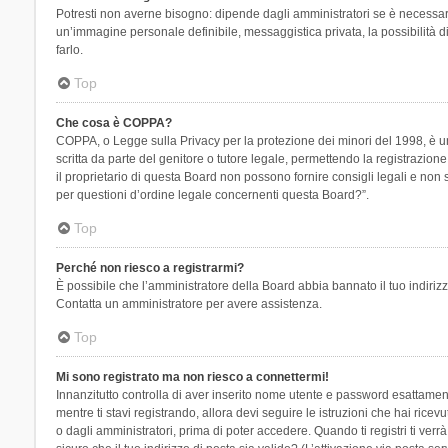
Potresti non averne bisogno: dipende dagli amministratori se è necessario
un’immagine personale definibile, messaggistica privata, la possibilità di
farlo.
Top
Che cosa è COPPA?
COPPA, o Legge sulla Privacy per la protezione dei minori del 1998, è una
scritta da parte del genitore o tutore legale, permettendo la registrazion
il proprietario di questa Board non possono fornire consigli legali e non
per questioni d’ordine legale concernenti questa Board?”.
Top
Perché non riesco a registrarmi?
È possibile che l’amministratore della Board abbia bannato il tuo indirizzo
Contatta un amministratore per avere assistenza.
Top
Mi sono registrato ma non riesco a connettermi!
Innanzitutto controlla di aver inserito nome utente e password esattament
mentre ti stavi registrando, allora devi seguire le istruzioni che hai rice
o dagli amministratori, prima di poter accedere. Quando ti registri ti verrà