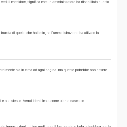
n vedi il checkbox, significa che un amministratore ha disabilitato questa
accia di quello che hai letto, se l’amministrazione ha attivato la
generalmente sta in cima ad ogni pagina, ma questo potrebbe non essere
i e a te stesso. Verrai identificato come utente nascosto.
e impostazioni del tuo profilo per il fuso orario e farlo coincidere con la