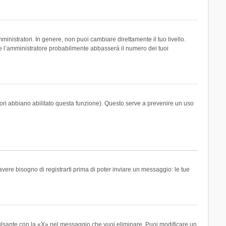
inistratori. In genere, non puoi cambiare direttamente il tuo livello.
 l’amministratore probabilmente abbasserà il numero dei tuoi
tori abbiano abilitato questa funzione). Questo serve a prevenire un uso
ere bisogno di registrarti prima di poter inviare un messaggio: le tue
ulsante con la «X» nel messaggio che vuoi eliminare. Puoi modificare un