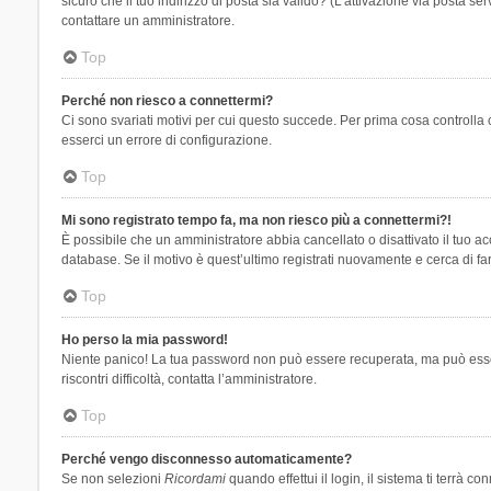
sicuro che il tuo indirizzo di posta sia valido? (L’attivazione via posta se
contattare un amministratore.
Top
Perché non riesco a connettermi?
Ci sono svariati motivi per cui questo succede. Per prima cosa controlla 
esserci un errore di configurazione.
Top
Mi sono registrato tempo fa, ma non riesco più a connettermi?!
È possibile che un amministratore abbia cancellato o disattivato il tuo 
database. Se il motivo è quest’ultimo registrati nuovamente e cerca di fa
Top
Ho perso la mia password!
Niente panico! La tua password non può essere recuperata, ma può essere
riscontri difficoltà, contatta l’amministratore.
Top
Perché vengo disconnesso automaticamente?
Se non selezioni
Ricordami
quando effettui il login, il sistema ti terrà