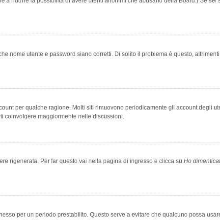
rve a ridurre la possibilità di avere utenti anonimi che abusano della Board.) Se sei s
che nome utente e password siano corretti. Di solito il problema è questo, altriment
account per qualche ragione. Molti siti rimuovono periodicamente gli account degli u
rti coinvolgere maggiormente nelle discussioni.
 rigenerata. Per far questo vai nella pagina di ingresso e clicca su
Ho dimentica
 connesso per un periodo prestabilito. Questo serve a evitare che qualcuno possa us