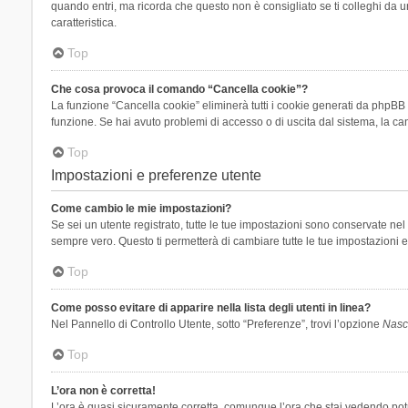
quando entri, ma ricorda che questo non è consigliato se ti colleghi da un
caratteristica.
Top
Che cosa provoca il comando “Cancella cookie”?
La funzione “Cancella cookie” eliminerà tutti i cookie generati da phpBB 
funzione. Se hai avuto problemi di accesso o di uscita dal sistema, la can
Top
Impostazioni e preferenze utente
Come cambio le mie impostazioni?
Se sei un utente registrato, tutte le tue impostazioni sono conservate n
sempre vero. Questo ti permetterà di cambiare tutte le tue impostazioni e
Top
Come posso evitare di apparire nella lista degli utenti in linea?
Nel Pannello di Controllo Utente, sotto “Preferenze”, trovi l’opzione
Nasco
Top
L’ora non è corretta!
L’ora è quasi sicuramente corretta, comunque l’ora che stai vedendo potreb