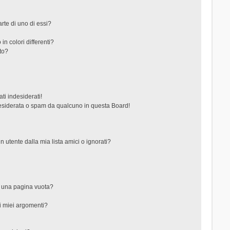
rte di uno di essi?
in colori differenti?
to?
ti indesiderati!
esiderata o spam da qualcuno in questa Board!
tente dalla mia lista amici o ignorati?
?
o una pagina vuota?
i miei argomenti?