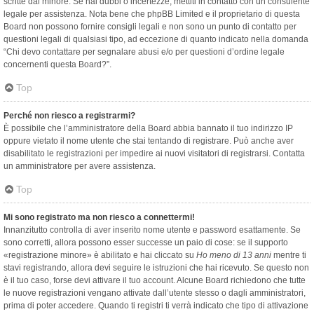
scritte dal minore. Se hai dubbi o incertezze, mettiti in contatto con un consulente
legale per assistenza. Nota bene che phpBB Limited e il proprietario di questa
Board non possono fornire consigli legali e non sono un punto di contatto per
questioni legali di qualsiasi tipo, ad eccezione di quanto indicato nella domanda
“Chi devo contattare per segnalare abusi e/o per questioni d’ordine legale
concernenti questa Board?”.
Top
Perché non riesco a registrarmi?
È possibile che l’amministratore della Board abbia bannato il tuo indirizzo IP
oppure vietato il nome utente che stai tentando di registrare. Può anche aver
disabilitato le registrazioni per impedire ai nuovi visitatori di registrarsi. Contatta
un amministratore per avere assistenza.
Top
Mi sono registrato ma non riesco a connettermi!
Innanzitutto controlla di aver inserito nome utente e password esattamente. Se
sono corretti, allora possono esser successe un paio di cose: se il supporto
«registrazione minore» è abilitato e hai cliccato su
Ho meno di 13 anni
mentre ti
stavi registrando, allora devi seguire le istruzioni che hai ricevuto. Se questo non
è il tuo caso, forse devi attivare il tuo account. Alcune Board richiedono che tutte
le nuove registrazioni vengano attivate dall’utente stesso o dagli amministratori,
prima di poter accedere. Quando ti registri ti verrà indicato che tipo di attivazione