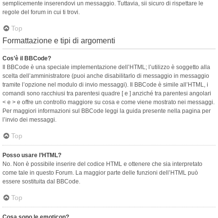
semplicemente inserendovi un messaggio. Tuttavia, sii sicuro di rispettare le
regole del forum in cui ti trovi.
Top
Formattazione e tipi di argomenti
Cos’è il BBCode?
Il BBCode è una speciale implementazione dell’HTML; l’utilizzo è soggetto alla
scelta dell’amministratore (puoi anche disabilitarlo di messaggio in messaggio
tramite l’opzione nel modulo di invio messaggi). Il BBCode è simile all’HTML, i
comandi sono racchiusi tra parentesi quadre [ e ] anziché tra parentesi angolari
< e > e offre un controllo maggiore su cosa e come viene mostrato nei messaggi.
Per maggiori informazioni sul BBCode leggi la guida presente nella pagina per
l’invio dei messaggi.
Top
Posso usare l’HTML?
No. Non è possibile inserire del codice HTML e ottenere che sia interpretato
come tale in questo Forum. La maggior parte delle funzioni dell’HTML può
essere sostituita dal BBCode.
Top
Cosa sono le emoticon?