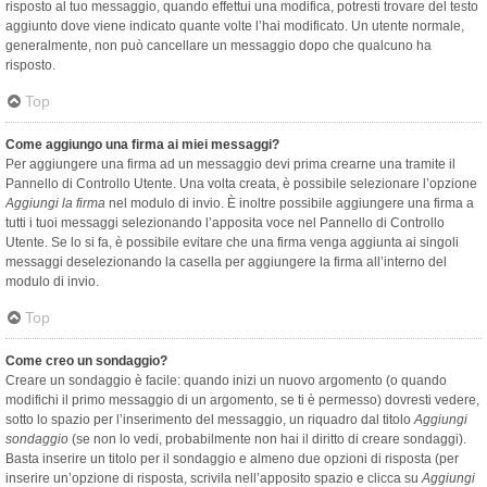
risposto al tuo messaggio, quando effettui una modifica, potresti trovare del testo
aggiunto dove viene indicato quante volte l’hai modificato. Un utente normale,
generalmente, non può cancellare un messaggio dopo che qualcuno ha
risposto.
Top
Come aggiungo una firma ai miei messaggi?
Per aggiungere una firma ad un messaggio devi prima crearne una tramite il
Pannello di Controllo Utente. Una volta creata, è possibile selezionare l’opzione
Aggiungi la firma
nel modulo di invio. È inoltre possibile aggiungere una firma a
tutti i tuoi messaggi selezionando l’apposita voce nel Pannello di Controllo
Utente. Se lo si fa, è possibile evitare che una firma venga aggiunta ai singoli
messaggi deselezionando la casella per aggiungere la firma all’interno del
modulo di invio.
Top
Come creo un sondaggio?
Creare un sondaggio è facile: quando inizi un nuovo argomento (o quando
modifichi il primo messaggio di un argomento, se ti è permesso) dovresti vedere,
sotto lo spazio per l’inserimento del messaggio, un riquadro dal titolo
Aggiungi
sondaggio
(se non lo vedi, probabilmente non hai il diritto di creare sondaggi).
Basta inserire un titolo per il sondaggio e almeno due opzioni di risposta (per
inserire un’opzione di risposta, scrivila nell’apposito spazio e clicca su
Aggiungi