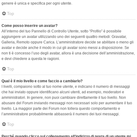
genere è unica e specifica per ogni utente.
Top
Come posso inserire un avatar?
All’interno del tuo Pannello di Controllo Utente, sotto “Profilo” è possibile
aggiungere un avatar utilizzando uno dei seguenti quattro metodi: Gravatar,
Galleria, Remoto oppure Carica. L’amministratore decide se abilitare o meno gli
avatar e decide anche il modo in cui gli avatar sono messi a disposizione. Se
non ti è concesso l’uso degli avatar, allora è una decisione dell’amministrazione,
e devi chiedere a questa le ragioni.
Top
Qual è il mio livello e come faccio a cambiarlo?
I livelli, compaiono sotto al tuo nome utente, e indicano il numero di messaggi
che hai inviato oppure identificano alcuni utenti, ad esempio, moderatori e
amministratori. In genere, non puoi cambiare direttamente il tuo livello. Non
abusare del Forum inviando messaggi non necessari solo per aumentare il tuo
livello. La maggior parte dei Forum non tollera questo comportamento e
l’amministratore probabilmente abbasserà il numero dei tuoi messaggi.
Top
Perché quando clicco sul collegamento all’indirizzo di posta di un utente mi