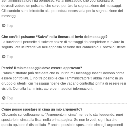
Se l’amministratore l’ha permesso, vai al messaggio che vuoi segnalare:
dovresti vedere un pulsante che serve per fare la segnalazione dei messaggi.
Cliccandolo sarai introdotto alla procedura necessaria per la segnalazione dei
messaggi.
Top
Che cos’è il pulsante “Salva” nella finestra di invio dei messaggi?
La funzione ti permette di salvare bozze di messaggi da completare e inviare in
seguito. Per utilizzarle vai nell’apposita sezione del Pannello di Controllo Utente.
Top
Perché il mio messaggio deve essere approvato?
L’amministratore può decidere che in un forum i messaggi inseriti devono prima
essere controllati. È inoltre possibile che l’amministratore ti abbia inserito in un
gruppo di utenti i cui messaggi ritiene che vadano controllati prima di essere resi
visibili. Contatta l’amministratore per maggiori informazioni.
Top
Come posso spostare in cima un mio argomento?
Cliccando sul collegamento “Argomento in cima” mentre lo stai leggendo, puoi
spostarlo in cima alla lista, nella prima pagina. Se non lo vedi, significa che
questa opzione è disabilitata. È anche possibile spostare in cima gli argomenti