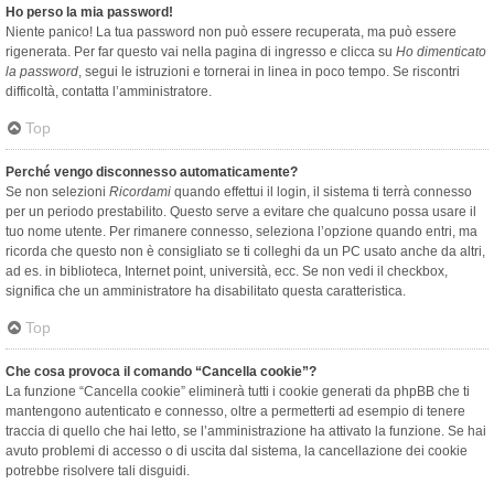
Ho perso la mia password!
Niente panico! La tua password non può essere recuperata, ma può essere
rigenerata. Per far questo vai nella pagina di ingresso e clicca su
Ho dimenticato
la password
, segui le istruzioni e tornerai in linea in poco tempo. Se riscontri
difficoltà, contatta l’amministratore.
Top
Perché vengo disconnesso automaticamente?
Se non selezioni
Ricordami
quando effettui il login, il sistema ti terrà connesso
per un periodo prestabilito. Questo serve a evitare che qualcuno possa usare il
tuo nome utente. Per rimanere connesso, seleziona l’opzione quando entri, ma
ricorda che questo non è consigliato se ti colleghi da un PC usato anche da altri,
ad es. in biblioteca, Internet point, università, ecc. Se non vedi il checkbox,
significa che un amministratore ha disabilitato questa caratteristica.
Top
Che cosa provoca il comando “Cancella cookie”?
La funzione “Cancella cookie” eliminerà tutti i cookie generati da phpBB che ti
mantengono autenticato e connesso, oltre a permetterti ad esempio di tenere
traccia di quello che hai letto, se l’amministrazione ha attivato la funzione. Se hai
avuto problemi di accesso o di uscita dal sistema, la cancellazione dei cookie
potrebbe risolvere tali disguidi.