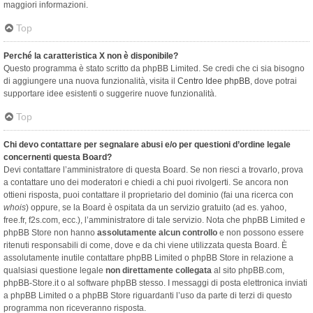
maggiori informazioni.
Top
Perché la caratteristica X non è disponibile?
Questo programma è stato scritto da phpBB Limited. Se credi che ci sia bisogno
di aggiungere una nuova funzionalità, visita il
Centro Idee phpBB
, dove potrai
supportare idee esistenti o suggerire nuove funzionalità.
Top
Chi devo contattare per segnalare abusi e/o per questioni d’ordine legale
concernenti questa Board?
Devi contattare l’amministratore di questa Board. Se non riesci a trovarlo, prova
a contattare uno dei moderatori e chiedi a chi puoi rivolgerti. Se ancora non
ottieni risposta, puoi contattare il proprietario del dominio (fai una ricerca con
whois
) oppure, se la Board è ospitata da un servizio gratuito (ad es. yahoo,
free.fr, f2s.com, ecc.), l’amministratore di tale servizio. Nota che phpBB Limited e
phpBB Store non hanno
assolutamente alcun controllo
e non possono essere
ritenuti responsabili di come, dove e da chi viene utilizzata questa Board. È
assolutamente inutile contattare phpBB Limited o phpBB Store in relazione a
qualsiasi questione legale
non direttamente collegata
al sito phpBB.com,
phpBB-Store.it o al software phpBB stesso. I messaggi di posta elettronica inviati
a phpBB Limited o a phpBB Store riguardanti l’uso da parte di terzi di questo
programma non riceveranno risposta.