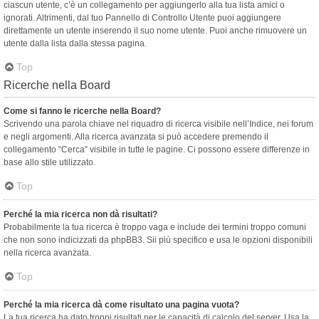
ciascun utente, c’è un collegamento per aggiungerlo alla tua lista amici o
ignorati. Altrimenti, dal tuo Pannello di Controllo Utente puoi aggiungere
direttamente un utente inserendo il suo nome utente. Puoi anche rimuovere un
utente dalla lista dalla stessa pagina.
Top
Ricerche nella Board
Come si fanno le ricerche nella Board?
Scrivendo una parola chiave nel riquadro di ricerca visibile nell’Indice, nei forum
e negli argomenti. Alla ricerca avanzata si può accedere premendo il
collegamento “Cerca” visibile in tutte le pagine. Ci possono essere differenze in
base allo stile utilizzato.
Top
Perché la mia ricerca non dà risultati?
Probabilmente la tua ricerca è troppo vaga e include dei termini troppo comuni
che non sono indicizzati da phpBB3. Sii più specifico e usa le opzioni disponibili
nella ricerca avanzata.
Top
Perché la mia ricerca dà come risultato una pagina vuota?
La tua ricerca ha dato troppi risultati per le capacità di calcolo del server. Usa la