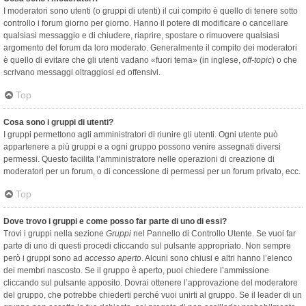
I moderatori sono utenti (o gruppi di utenti) il cui compito è quello di tenere sotto
controllo i forum giorno per giorno. Hanno il potere di modificare o cancellare
qualsiasi messaggio e di chiudere, riaprire, spostare o rimuovere qualsiasi
argomento del forum da loro moderato. Generalmente il compito dei moderatori
è quello di evitare che gli utenti vadano «fuori tema» (in inglese,
off-topic
) o che
scrivano messaggi oltraggiosi ed offensivi.
Top
Cosa sono i gruppi di utenti?
I gruppi permettono agli amministratori di riunire gli utenti. Ogni utente può
appartenere a più gruppi e a ogni gruppo possono venire assegnati diversi
permessi. Questo facilita l’amministratore nelle operazioni di creazione di
moderatori per un forum, o di concessione di permessi per un forum privato, ecc.
Top
Dove trovo i gruppi e come posso far parte di uno di essi?
Trovi i gruppi nella sezione
Gruppi
nel Pannello di Controllo Utente. Se vuoi far
parte di uno di questi procedi cliccando sul pulsante appropriato. Non sempre
però i gruppi sono ad
accesso aperto
. Alcuni sono chiusi e altri hanno l’elenco
dei membri nascosto. Se il gruppo è aperto, puoi chiedere l’ammissione
cliccando sul pulsante apposito. Dovrai ottenere l’approvazione del moderatore
del gruppo, che potrebbe chiederti perché vuoi unirti al gruppo. Se il leader di un