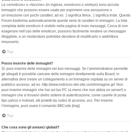
Le «emoticon» o «faccine» (in inglese,
emoticons
o
smileys
) sono piccole
immagini che possono essere usate per esprimere una sensazione o
un’emozione con pochi caratteri; ad es. :) significa felice, :( significa triste. Questo
Forum trasforma automaticamente queste serie di caratteri in immagini. La lista
completa delle emoticon è visibile nella pagina di invio messaggi. Cerca di non
esagerare nell’uso delle emoticon, possono facilmente rendere un messaggio
illeggibile, e un moderatore potrebbe decidere di modificarlo o addirittura
rimuoverlo.
Top
Posso inserire delle immagini?
Sì, puoi inserire delle immagini nei tuoi messaggi. Se l’amministratore permette
gli allegati è possibile caricare delle immagini direttamente sulla Board; in
alternativa devi creare un collegamento a un’immagine ospitata su un server di
pubblico accesso, ad es. http://www.indirizzo-del-sito.com/immagine.gif. Non
puoi inserire immagini che hai sul tuo PC (a meno che non abbia un server!) o
immagini che si trovano dietro sistemi di autenticazione, come caselle di posta
tipo yahoo o hotmail, siti protetti da codici di accesso, ecc. Per inserire
l’immagine, puoi usare il comando BBCode [img].
Top
Che cosa sono gli annunci globali?