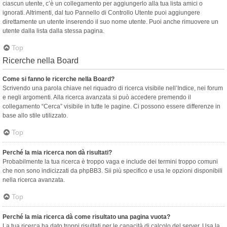
ciascun utente, c’è un collegamento per aggiungerlo alla tua lista amici o
ignorati. Altrimenti, dal tuo Pannello di Controllo Utente puoi aggiungere
direttamente un utente inserendo il suo nome utente. Puoi anche rimuovere un
utente dalla lista dalla stessa pagina.
Top
Ricerche nella Board
Come si fanno le ricerche nella Board?
Scrivendo una parola chiave nel riquadro di ricerca visibile nell’Indice, nei forum
e negli argomenti. Alla ricerca avanzata si può accedere premendo il
collegamento “Cerca” visibile in tutte le pagine. Ci possono essere differenze in
base allo stile utilizzato.
Top
Perché la mia ricerca non dà risultati?
Probabilmente la tua ricerca è troppo vaga e include dei termini troppo comuni
che non sono indicizzati da phpBB3. Sii più specifico e usa le opzioni disponibili
nella ricerca avanzata.
Top
Perché la mia ricerca dà come risultato una pagina vuota?
La tua ricerca ha dato troppi risultati per le capacità di calcolo del server. Usa la