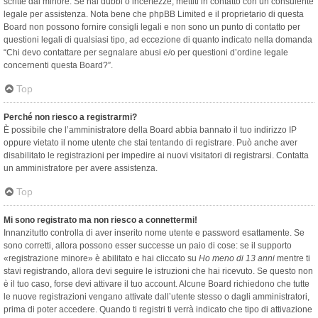
scritte dal minore. Se hai dubbi o incertezze, mettiti in contatto con un consulente
legale per assistenza. Nota bene che phpBB Limited e il proprietario di questa
Board non possono fornire consigli legali e non sono un punto di contatto per
questioni legali di qualsiasi tipo, ad eccezione di quanto indicato nella domanda
“Chi devo contattare per segnalare abusi e/o per questioni d’ordine legale
concernenti questa Board?”.
Top
Perché non riesco a registrarmi?
È possibile che l’amministratore della Board abbia bannato il tuo indirizzo IP
oppure vietato il nome utente che stai tentando di registrare. Può anche aver
disabilitato le registrazioni per impedire ai nuovi visitatori di registrarsi. Contatta
un amministratore per avere assistenza.
Top
Mi sono registrato ma non riesco a connettermi!
Innanzitutto controlla di aver inserito nome utente e password esattamente. Se
sono corretti, allora possono esser successe un paio di cose: se il supporto
«registrazione minore» è abilitato e hai cliccato su
Ho meno di 13 anni
mentre ti
stavi registrando, allora devi seguire le istruzioni che hai ricevuto. Se questo non
è il tuo caso, forse devi attivare il tuo account. Alcune Board richiedono che tutte
le nuove registrazioni vengano attivate dall’utente stesso o dagli amministratori,
prima di poter accedere. Quando ti registri ti verrà indicato che tipo di attivazione