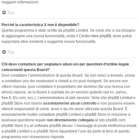
maggiori informazioni.
Top
Perché la caratteristica X non è disponibile?
Questo programma è stato scritto da phpBB Limited. Se credi che ci sia bisogno
di aggiungere una nuova funzionalità, visita il
Centro Idee phpBB
, dove potrai
supportare idee esistenti o suggerire nuove funzionalità.
Top
Chi devo contattare per segnalare abusi e/o per questioni d’ordine legale
concernenti questa Board?
Devi contattare l’amministratore di questa Board. Se non riesci a trovarlo, prova
a contattare uno dei moderatori e chiedi a chi puoi rivolgerti. Se ancora non
ottieni risposta, puoi contattare il proprietario del dominio (fai una ricerca con
whois
) oppure, se la Board è ospitata da un servizio gratuito (ad es. yahoo,
free.fr, f2s.com, ecc.), l’amministratore di tale servizio. Nota che phpBB Limited e
phpBB Store non hanno
assolutamente alcun controllo
e non possono essere
ritenuti responsabili di come, dove e da chi viene utilizzata questa Board. È
assolutamente inutile contattare phpBB Limited o phpBB Store in relazione a
qualsiasi questione legale
non direttamente collegata
al sito phpBB.com,
phpBB-Store.it o al software phpBB stesso. I messaggi di posta elettronica inviati
a phpBB Limited o a phpBB Store riguardanti l’uso da parte di terzi di questo
programma non riceveranno risposta.