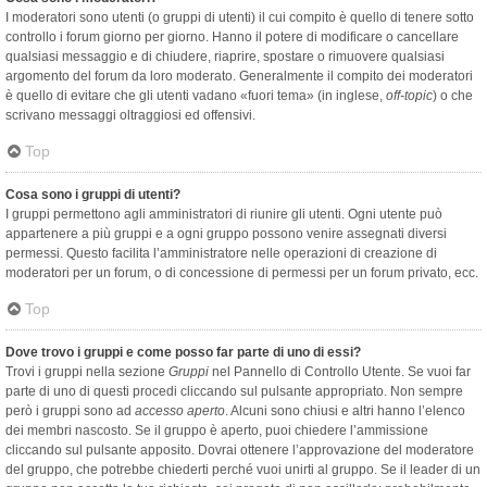
I moderatori sono utenti (o gruppi di utenti) il cui compito è quello di tenere sotto
controllo i forum giorno per giorno. Hanno il potere di modificare o cancellare
qualsiasi messaggio e di chiudere, riaprire, spostare o rimuovere qualsiasi
argomento del forum da loro moderato. Generalmente il compito dei moderatori
è quello di evitare che gli utenti vadano «fuori tema» (in inglese,
off-topic
) o che
scrivano messaggi oltraggiosi ed offensivi.
Top
Cosa sono i gruppi di utenti?
I gruppi permettono agli amministratori di riunire gli utenti. Ogni utente può
appartenere a più gruppi e a ogni gruppo possono venire assegnati diversi
permessi. Questo facilita l’amministratore nelle operazioni di creazione di
moderatori per un forum, o di concessione di permessi per un forum privato, ecc.
Top
Dove trovo i gruppi e come posso far parte di uno di essi?
Trovi i gruppi nella sezione
Gruppi
nel Pannello di Controllo Utente. Se vuoi far
parte di uno di questi procedi cliccando sul pulsante appropriato. Non sempre
però i gruppi sono ad
accesso aperto
. Alcuni sono chiusi e altri hanno l’elenco
dei membri nascosto. Se il gruppo è aperto, puoi chiedere l’ammissione
cliccando sul pulsante apposito. Dovrai ottenere l’approvazione del moderatore
del gruppo, che potrebbe chiederti perché vuoi unirti al gruppo. Se il leader di un