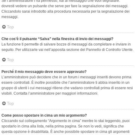
Se l’amministratore l’ha permesso, vai al messaggio che vuoi segnalare:
dovresti vedere un pulsante che serve per fare la segnalazione dei messaggi.
Cliccandolo sarai introdotto alla procedura necessaria per la segnalazione dei
messaggi.
Top
Che cos’è il pulsante “Salva” nella finestra di invio dei messaggi?
La funzione ti permette di salvare bozze di messaggi da completare e inviare in
seguito. Per utilizzarle vai nell’apposita sezione del Pannello di Controllo Utente.
Top
Perché il mio messaggio deve essere approvato?
L’amministratore può decidere che in un forum i messaggi inseriti devono prima
essere controllati. È inoltre possibile che l’amministratore ti abbia inserito in un
gruppo di utenti i cui messaggi ritiene che vadano controllati prima di essere resi
visibili. Contatta l’amministratore per maggiori informazioni.
Top
Come posso spostare in cima un mio argomento?
Cliccando sul collegamento “Argomento in cima” mentre lo stai leggendo, puoi
spostarlo in cima alla lista, nella prima pagina. Se non lo vedi, significa che
questa opzione è disabilitata. È anche possibile spostare in cima gli argomenti