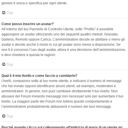
genere è unica e specifica per ogni utente.
Top
Come posso inserire un avatar?
All’interno del tuo Pannello di Controllo Utente, sotto “Profilo” è possibile
aggiungere un avatar utilizzando uno dei seguenti quattro metodi: Gravatar,
Galleria, Remoto oppure Carica. L’amministratore decide se abilitare o meno gli
avatar e decide anche il modo in cui gli avatar sono messi a disposizione. Se
non ti è concesso l’uso degli avatar, allora è una decisione dell’amministrazione,
e devi chiedere a questa le ragioni.
Top
Qual è il mio livello e come faccio a cambiarlo?
I livelli, compaiono sotto al tuo nome utente, e indicano il numero di messaggi
che hai inviato oppure identificano alcuni utenti, ad esempio, moderatori e
amministratori. In genere, non puoi cambiare direttamente il tuo livello. Non
abusare del Forum inviando messaggi non necessari solo per aumentare il tuo
livello. La maggior parte dei Forum non tollera questo comportamento e
l’amministratore probabilmente abbasserà il numero dei tuoi messaggi.
Top
Perché quando clicco sul collegamento all’indirizzo di posta di un utente mi