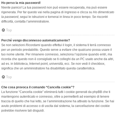
Ho perso la mia password!
Niente panico! La tua password non può essere recuperata, ma può essere
rigenerata. Per far questo vai nella pagina di ingresso e clicca su
Ho dimenticato
la password
, segui le istruzioni e tornerai in linea in poco tempo. Se riscontri
difficoltà, contatta l’amministratore.
Top
Perché vengo disconnesso automaticamente?
Se non selezioni
Ricordami
quando effettui il login, il sistema ti terrà connesso
per un periodo prestabilito. Questo serve a evitare che qualcuno possa usare il
tuo nome utente. Per rimanere connesso, seleziona l’opzione quando entri, ma
ricorda che questo non è consigliato se ti colleghi da un PC usato anche da altri,
ad es. in biblioteca, Internet point, università, ecc. Se non vedi il checkbox,
significa che un amministratore ha disabilitato questa caratteristica.
Top
Che cosa provoca il comando “Cancella cookie”?
La funzione “Cancella cookie” eliminerà tutti i cookie generati da phpBB che ti
mantengono autenticato e connesso, oltre a permetterti ad esempio di tenere
traccia di quello che hai letto, se l’amministrazione ha attivato la funzione. Se hai
avuto problemi di accesso o di uscita dal sistema, la cancellazione dei cookie
potrebbe risolvere tali disguidi.