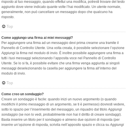
risposto al tuo messaggio, quando effettui una modifica, potresti trovare del testo
aggiunto dove viene indicato quante volte l’hai modificato. Un utente normale,
generalmente, non può cancellare un messaggio dopo che qualcuno ha
risposto.
Top
Come aggiungo una firma ai miei messaggi?
Per aggiungere una firma ad un messaggio devi prima crearne una tramite il
Pannello di Controllo Utente. Una volta creata, è possibile selezionare l’opzione
Aggiungi la firma
nel modulo di invio. È inoltre possibile aggiungere una firma a
tutti i tuoi messaggi selezionando l’apposita voce nel Pannello di Controllo
Utente. Se lo si fa, è possibile evitare che una firma venga aggiunta ai singoli
messaggi deselezionando la casella per aggiungere la firma all’interno del
modulo di invio.
Top
Come creo un sondaggio?
Creare un sondaggio è facile: quando inizi un nuovo argomento (o quando
modifichi il primo messaggio di un argomento, se ti è permesso) dovresti vedere,
sotto lo spazio per l’inserimento del messaggio, un riquadro dal titolo
Aggiungi
sondaggio
(se non lo vedi, probabilmente non hai il diritto di creare sondaggi).
Basta inserire un titolo per il sondaggio e almeno due opzioni di risposta (per
inserire un’opzione di risposta, scrivila nell’apposito spazio e clicca su
Aggiungi