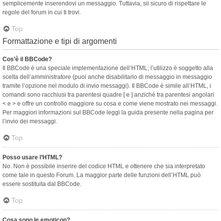
semplicemente inserendovi un messaggio. Tuttavia, sii sicuro di rispettare le
regole del forum in cui ti trovi.
Top
Formattazione e tipi di argomenti
Cos’è il BBCode?
Il BBCode è una speciale implementazione dell’HTML; l’utilizzo è soggetto alla
scelta dell’amministratore (puoi anche disabilitarlo di messaggio in messaggio
tramite l’opzione nel modulo di invio messaggi). Il BBCode è simile all’HTML, i
comandi sono racchiusi tra parentesi quadre [ e ] anziché tra parentesi angolari
< e > e offre un controllo maggiore su cosa e come viene mostrato nei messaggi.
Per maggiori informazioni sul BBCode leggi la guida presente nella pagina per
l’invio dei messaggi.
Top
Posso usare l’HTML?
No. Non è possibile inserire del codice HTML e ottenere che sia interpretato
come tale in questo Forum. La maggior parte delle funzioni dell’HTML può
essere sostituita dal BBCode.
Top
Cosa sono le emoticon?