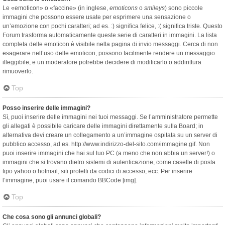
Le «emoticon» o «faccine» (in inglese,
emoticons
o
smileys
) sono piccole
immagini che possono essere usate per esprimere una sensazione o
un’emozione con pochi caratteri; ad es. :) significa felice, :( significa triste. Questo
Forum trasforma automaticamente queste serie di caratteri in immagini. La lista
completa delle emoticon è visibile nella pagina di invio messaggi. Cerca di non
esagerare nell’uso delle emoticon, possono facilmente rendere un messaggio
illeggibile, e un moderatore potrebbe decidere di modificarlo o addirittura
rimuoverlo.
Top
Posso inserire delle immagini?
Sì, puoi inserire delle immagini nei tuoi messaggi. Se l’amministratore permette
gli allegati è possibile caricare delle immagini direttamente sulla Board; in
alternativa devi creare un collegamento a un’immagine ospitata su un server di
pubblico accesso, ad es. http://www.indirizzo-del-sito.com/immagine.gif. Non
puoi inserire immagini che hai sul tuo PC (a meno che non abbia un server!) o
immagini che si trovano dietro sistemi di autenticazione, come caselle di posta
tipo yahoo o hotmail, siti protetti da codici di accesso, ecc. Per inserire
l’immagine, puoi usare il comando BBCode [img].
Top
Che cosa sono gli annunci globali?