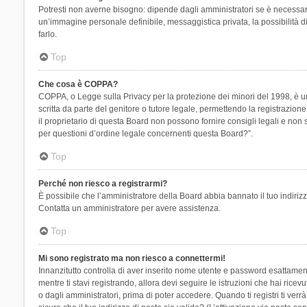
Potresti non averne bisogno: dipende dagli amministratori se è necessario
un’immagine personale definibile, messaggistica privata, la possibilità di
farlo.
Top
Che cosa è COPPA?
COPPA, o Legge sulla Privacy per la protezione dei minori del 1998, è una
scritta da parte del genitore o tutore legale, permettendo la registrazion
il proprietario di questa Board non possono fornire consigli legali e non
per questioni d’ordine legale concernenti questa Board?”.
Top
Perché non riesco a registrarmi?
È possibile che l’amministratore della Board abbia bannato il tuo indirizzo
Contatta un amministratore per avere assistenza.
Top
Mi sono registrato ma non riesco a connettermi!
Innanzitutto controlla di aver inserito nome utente e password esattament
mentre ti stavi registrando, allora devi seguire le istruzioni che hai rice
o dagli amministratori, prima di poter accedere. Quando ti registri ti verrà