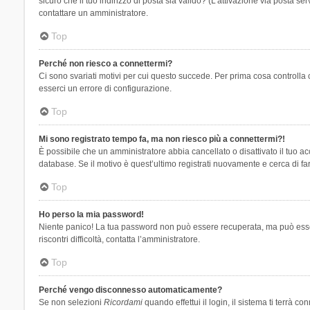
sicuro che il tuo indirizzo di posta sia valido? (L’attivazione via posta se
contattare un amministratore.
Top
Perché non riesco a connettermi?
Ci sono svariati motivi per cui questo succede. Per prima cosa controlla 
esserci un errore di configurazione.
Top
Mi sono registrato tempo fa, ma non riesco più a connettermi?!
È possibile che un amministratore abbia cancellato o disattivato il tuo 
database. Se il motivo è quest’ultimo registrati nuovamente e cerca di fa
Top
Ho perso la mia password!
Niente panico! La tua password non può essere recuperata, ma può essere
riscontri difficoltà, contatta l’amministratore.
Top
Perché vengo disconnesso automaticamente?
Se non selezioni
Ricordami
quando effettui il login, il sistema ti terrà