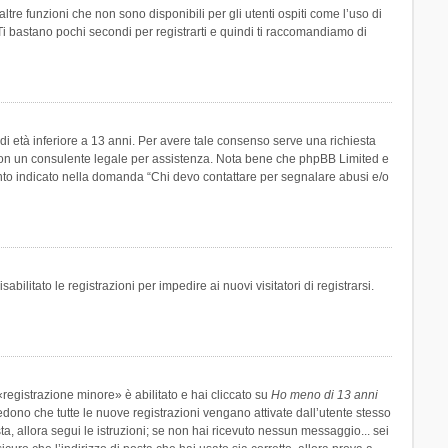
re funzioni che non sono disponibili per gli utenti ospiti come l’uso di
 Ti bastano pochi secondi per registrarti e quindi ti raccomandiamo di
di età inferiore a 13 anni. Per avere tale consenso serve una richiesta
tto con un consulente legale per assistenza. Nota bene che phpBB Limited e
uanto indicato nella domanda “Chi devo contattare per segnalare abusi e/o
ilitato le registrazioni per impedire ai nuovi visitatori di registrarsi.
registrazione minore» è abilitato e hai cliccato su
Ho meno di 13 anni
hiedono che tutte le nuove registrazioni vengano attivate dall’utente stesso
sta, allora segui le istruzioni; se non hai ricevuto nessun messaggio... sei