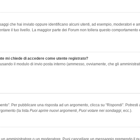
saggi che hai inviato oppure identificano alcuni utenti, ad esempio, moderatori e amm
re il tuo livello. La maggior parte dei Forum non tollera questo comportamento e
ente mi chiede di accedere come utente registrato?
nti usando il modulo di invio posta interno (ammesso, ovviamente, che gli amministra
o”. Per pubblicare una risposta ad un argomento, clicca su “Rispondi”. Potresti av
rgomento (la lista
Puoi aprire nuovi argomenti
,
Puoi votare nei sondaggi
, ecc.).
ia un amministratore o un moderatore. Puoi cancellare un messaggio premendo il p