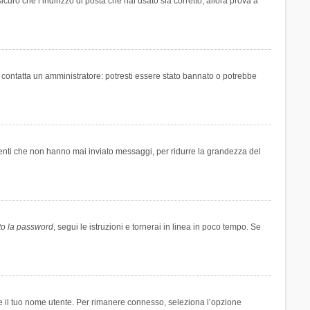
icuro che l’indirizzo di posta che hai usato sia corretto, allora prova a
i contatta un amministratore: potresti essere stato bannato o potrebbe
tenti che non hanno mai inviato messaggi, per ridurre la grandezza del
to la password
, segui le istruzioni e tornerai in linea in poco tempo. Se
are il tuo nome utente. Per rimanere connesso, seleziona l’opzione