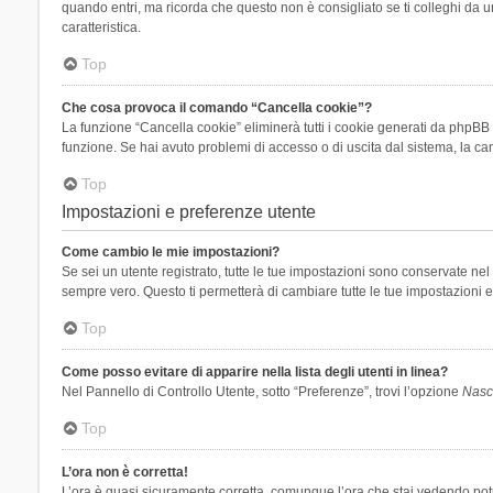
quando entri, ma ricorda che questo non è consigliato se ti colleghi da un
caratteristica.
Top
Che cosa provoca il comando “Cancella cookie”?
La funzione “Cancella cookie” eliminerà tutti i cookie generati da phpBB 
funzione. Se hai avuto problemi di accesso o di uscita dal sistema, la can
Top
Impostazioni e preferenze utente
Come cambio le mie impostazioni?
Se sei un utente registrato, tutte le tue impostazioni sono conservate n
sempre vero. Questo ti permetterà di cambiare tutte le tue impostazioni e
Top
Come posso evitare di apparire nella lista degli utenti in linea?
Nel Pannello di Controllo Utente, sotto “Preferenze”, trovi l’opzione
Nasco
Top
L’ora non è corretta!
L’ora è quasi sicuramente corretta, comunque l’ora che stai vedendo potreb