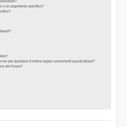
toscrizioni?
o o un argomento specifico?
cifico?
 Board?
ibile?
i e/o per questioni d’ordine legale concernenti questa Board?
ore del Forum?