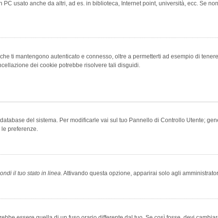
 PC usato anche da altri, ad es. in biblioteca, Internet point, università, ecc. Se no
che ti mantengono autenticato e connesso, oltre a permetterti ad esempio di tenere tr
cellazione dei cookie potrebbe risolvere tali disguidi.
el database del sistema. Per modificarle vai sul tuo Pannello di Controllo Utente; 
 le preferenze.
ndi il tuo stato in linea
. Attivando questa opzione, apparirai solo agli amministrator
be essere quella di un fuso orario differente dal tuo. Se così fosse, devi cambiare l