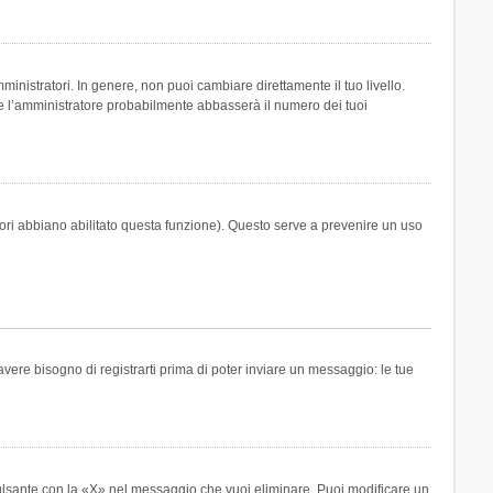
inistratori. In genere, non puoi cambiare direttamente il tuo livello.
 l’amministratore probabilmente abbasserà il numero dei tuoi
tori abbiano abilitato questa funzione). Questo serve a prevenire un uso
ere bisogno di registrarti prima di poter inviare un messaggio: le tue
ulsante con la «X» nel messaggio che vuoi eliminare. Puoi modificare un