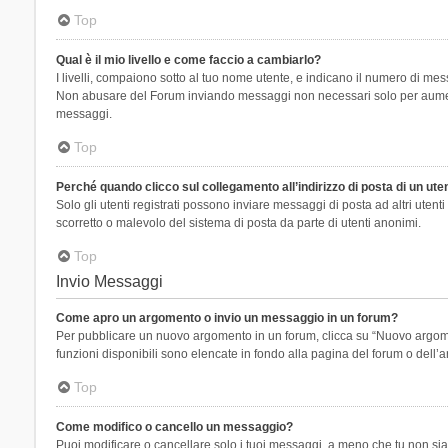
Top
Qual è il mio livello e come faccio a cambiarlo?
I livelli, compaiono sotto al tuo nome utente, e indicano il numero di mes
Non abusare del Forum inviando messaggi non necessari solo per aumenta
messaggi.
Top
Perché quando clicco sul collegamento all’indirizzo di posta di un ut
Solo gli utenti registrati possono inviare messaggi di posta ad altri ute
scorretto o malevolo del sistema di posta da parte di utenti anonimi.
Top
Invio Messaggi
Come apro un argomento o invio un messaggio in un forum?
Per pubblicare un nuovo argomento in un forum, clicca su “Nuovo argoment
funzioni disponibili sono elencate in fondo alla pagina del forum o dell’a
Top
Come modifico o cancello un messaggio?
Puoi modificare o cancellare solo i tuoi messaggi, a meno che tu non s