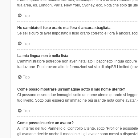
tua area, es. London, Paris, New York, Sydney, ecc. Nota che solo gli uten
Top
Ho cambiato il fuso orario ma l’ora è ancora sbagliata
Se sei sicuro di aver impostato il fuso orario corretto e l’ora è ancora sc
Top
La mia lingua non è nella lista!
L’amministratore potrebbe non aver installato il pacchetto lingua oppure n
traduzione. Puoi trovare altre informazioni sul sito di phpBB Limited (tro
Top
Come posso mostrare un’immagine sotto il mio nome utente?
Ci possono essere due immagini sotto un nome utente quando si leggono i 
tuo livello. Sotto può esserci un’immagine più grande nota come avatar, 
Top
Come posso inserire un avatar?
All’interno del tuo Pannello di Controllo Utente, sotto “Profilo” è possi
gli avatar e decide anche il modo in cui gli avatar sono messi a disposiz