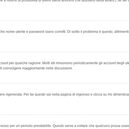
rve a ridurre la possibilità di avere utenti anonimi che abusano della Board.) Se sei s
che nome utente e password siano corretti. Di solito il problema è questo, altriment
account per qualche ragione. Molti siti rimuovono periodicamente gli account degli u
rti coinvolgere maggiormente nelle discussioni.
 rigenerata. Per far questo vai nella pagina di ingresso e clicca su
Ho dimentica
 connesso per un periodo prestabilito. Questo serve a evitare che qualcuno possa us