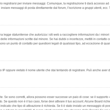
 registrarsi per inviare messaggi. Comunque, la registrazione ti darà accesso ad alt
 inviare messaggi di posta direttamente dal forum, l’iscrizione a gruppi utenti, ecc.
 legge statunitense che autorizza i siti web a raccogliere informazioni da i minori 
e delle informazioni scritte dal minore. Se hai dubbi o incertezze, mettiti in conta
 sono un punto di contatto per questioni legali di qualsiasi tipo, ad eccezione di q
 IP oppure vietato il nome utente che stai tentando di registrare. Può anche aver disab
e. Se sono corretti, allora possono esser successe un paio di cose: se il supporto «
vuto. Se questo non è il tuo caso, forse devi attivare il tuo account. Alcune Board ric
 indicato che tipo di attivazione è richiesta. Se ti è stato inviato un messaggio di po