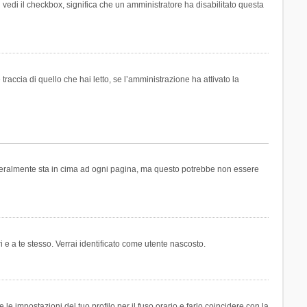
n vedi il checkbox, significa che un amministratore ha disabilitato questa
accia di quello che hai letto, se l’amministrazione ha attivato la
generalmente sta in cima ad ogni pagina, ma questo potrebbe non essere
i e a te stesso. Verrai identificato come utente nascosto.
e impostazioni del tuo profilo per il fuso orario e farlo coincidere con la