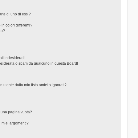
rte di uno di essi?
in colori differenti?
to?
ti indesiderati!
esiderata o spam da qualcuno in questa Board!
tente dalla mia lista amici o ignorati?
?
o una pagina vuota?
i miei argomenti?