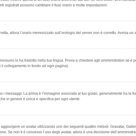
ti registrati possono cambiare il fuso orario e molte impostazioni.
orretta, allora l’orario memorizzato sull’orologio del server non è corretto. Avvisa u
essuno lo ha tradotto nella tua lingua. Prova a chiedere agli amministratori se è po
vi il collegamento in fondo ad ogni pagina).
messaggi. La prima è l’immagine associata al tuo grado, generalmente ha la forma di
che in genere è unica e specifica per ogni utente.
bile aggiungere un avatar utilizzando uno dei seguenti quattro metodi: Gravatar, Gal
ione. Se non ti è concesso l’uso degli avatar, allora è una decisione dell’amministra