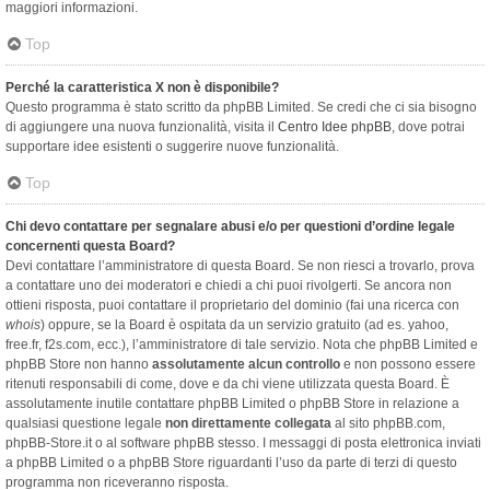
maggiori informazioni.
Top
Perché la caratteristica X non è disponibile?
Questo programma è stato scritto da phpBB Limited. Se credi che ci sia bisogno
di aggiungere una nuova funzionalità, visita il
Centro Idee phpBB
, dove potrai
supportare idee esistenti o suggerire nuove funzionalità.
Top
Chi devo contattare per segnalare abusi e/o per questioni d’ordine legale
concernenti questa Board?
Devi contattare l’amministratore di questa Board. Se non riesci a trovarlo, prova
a contattare uno dei moderatori e chiedi a chi puoi rivolgerti. Se ancora non
ottieni risposta, puoi contattare il proprietario del dominio (fai una ricerca con
whois
) oppure, se la Board è ospitata da un servizio gratuito (ad es. yahoo,
free.fr, f2s.com, ecc.), l’amministratore di tale servizio. Nota che phpBB Limited e
phpBB Store non hanno
assolutamente alcun controllo
e non possono essere
ritenuti responsabili di come, dove e da chi viene utilizzata questa Board. È
assolutamente inutile contattare phpBB Limited o phpBB Store in relazione a
qualsiasi questione legale
non direttamente collegata
al sito phpBB.com,
phpBB-Store.it o al software phpBB stesso. I messaggi di posta elettronica inviati
a phpBB Limited o a phpBB Store riguardanti l’uso da parte di terzi di questo
programma non riceveranno risposta.