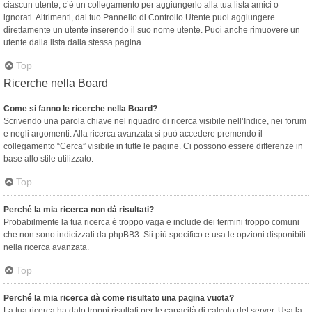
ciascun utente, c’è un collegamento per aggiungerlo alla tua lista amici o
ignorati. Altrimenti, dal tuo Pannello di Controllo Utente puoi aggiungere
direttamente un utente inserendo il suo nome utente. Puoi anche rimuovere un
utente dalla lista dalla stessa pagina.
Top
Ricerche nella Board
Come si fanno le ricerche nella Board?
Scrivendo una parola chiave nel riquadro di ricerca visibile nell’Indice, nei forum
e negli argomenti. Alla ricerca avanzata si può accedere premendo il
collegamento “Cerca” visibile in tutte le pagine. Ci possono essere differenze in
base allo stile utilizzato.
Top
Perché la mia ricerca non dà risultati?
Probabilmente la tua ricerca è troppo vaga e include dei termini troppo comuni
che non sono indicizzati da phpBB3. Sii più specifico e usa le opzioni disponibili
nella ricerca avanzata.
Top
Perché la mia ricerca dà come risultato una pagina vuota?
La tua ricerca ha dato troppi risultati per le capacità di calcolo del server. Usa la