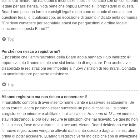
scritte dal minore. Se hai dubbi o incertezze, mettiti in contatto con un consulente
legale per assistenza. Nota bene che phpBB Limited e il proprietario di questa
Board non possono fornire consigli legali e non sono un punto di contatto per
questioni legali di qualsiasi tipo, ad eccezione di quanto indicato nella domanda
“Chi devo contattare per segnalare abusi e/o per questioni d’ordine legale
concernenti questa Board?”.
Top
Perché non riesco a registrarmi?
È possibile che l’amministratore della Board abbia bannato il tuo indirizzo IP
oppure vietato il nome utente che stai tentando di registrare. Può anche aver
disabilitato le registrazioni per impedire ai nuovi visitatori di registrarsi. Contatta
un amministratore per avere assistenza.
Top
Mi sono registrato ma non riesco a connettermi!
Innanzitutto controlla di aver inserito nome utente e password esattamente. Se
sono corretti, allora possono esser successe un paio di cose: se il supporto
«registrazione minore» è abilitato e hai cliccato su
Ho meno di 13 anni
mentre ti
stavi registrando, allora devi seguire le istruzioni che hai ricevuto. Se questo non
è il tuo caso, forse devi attivare il tuo account. Alcune Board richiedono che tutte
le nuove registrazioni vengano attivate dall’utente stesso o dagli amministratori,
prima di poter accedere. Quando ti registri ti verrà indicato che tipo di attivazione