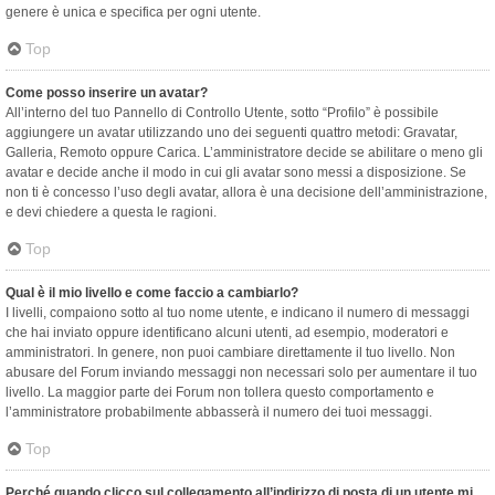
genere è unica e specifica per ogni utente.
Top
Come posso inserire un avatar?
All’interno del tuo Pannello di Controllo Utente, sotto “Profilo” è possibile
aggiungere un avatar utilizzando uno dei seguenti quattro metodi: Gravatar,
Galleria, Remoto oppure Carica. L’amministratore decide se abilitare o meno gli
avatar e decide anche il modo in cui gli avatar sono messi a disposizione. Se
non ti è concesso l’uso degli avatar, allora è una decisione dell’amministrazione,
e devi chiedere a questa le ragioni.
Top
Qual è il mio livello e come faccio a cambiarlo?
I livelli, compaiono sotto al tuo nome utente, e indicano il numero di messaggi
che hai inviato oppure identificano alcuni utenti, ad esempio, moderatori e
amministratori. In genere, non puoi cambiare direttamente il tuo livello. Non
abusare del Forum inviando messaggi non necessari solo per aumentare il tuo
livello. La maggior parte dei Forum non tollera questo comportamento e
l’amministratore probabilmente abbasserà il numero dei tuoi messaggi.
Top
Perché quando clicco sul collegamento all’indirizzo di posta di un utente mi