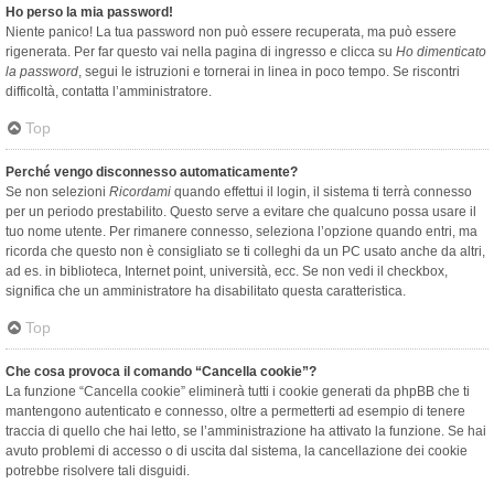
Ho perso la mia password!
Niente panico! La tua password non può essere recuperata, ma può essere
rigenerata. Per far questo vai nella pagina di ingresso e clicca su
Ho dimenticato
la password
, segui le istruzioni e tornerai in linea in poco tempo. Se riscontri
difficoltà, contatta l’amministratore.
Top
Perché vengo disconnesso automaticamente?
Se non selezioni
Ricordami
quando effettui il login, il sistema ti terrà connesso
per un periodo prestabilito. Questo serve a evitare che qualcuno possa usare il
tuo nome utente. Per rimanere connesso, seleziona l’opzione quando entri, ma
ricorda che questo non è consigliato se ti colleghi da un PC usato anche da altri,
ad es. in biblioteca, Internet point, università, ecc. Se non vedi il checkbox,
significa che un amministratore ha disabilitato questa caratteristica.
Top
Che cosa provoca il comando “Cancella cookie”?
La funzione “Cancella cookie” eliminerà tutti i cookie generati da phpBB che ti
mantengono autenticato e connesso, oltre a permetterti ad esempio di tenere
traccia di quello che hai letto, se l’amministrazione ha attivato la funzione. Se hai
avuto problemi di accesso o di uscita dal sistema, la cancellazione dei cookie
potrebbe risolvere tali disguidi.