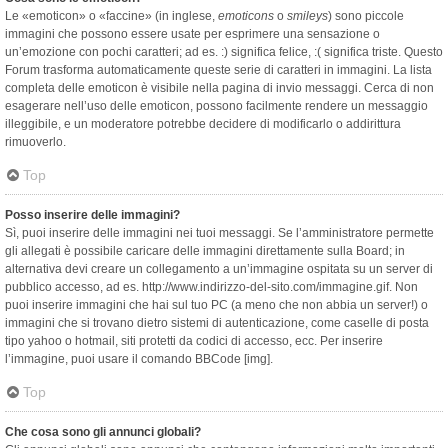
Le «emoticon» o «faccine» (in inglese,
emoticons
o
smileys
) sono piccole
immagini che possono essere usate per esprimere una sensazione o
un’emozione con pochi caratteri; ad es. :) significa felice, :( significa triste. Questo
Forum trasforma automaticamente queste serie di caratteri in immagini. La lista
completa delle emoticon è visibile nella pagina di invio messaggi. Cerca di non
esagerare nell’uso delle emoticon, possono facilmente rendere un messaggio
illeggibile, e un moderatore potrebbe decidere di modificarlo o addirittura
rimuoverlo.
Top
Posso inserire delle immagini?
Sì, puoi inserire delle immagini nei tuoi messaggi. Se l’amministratore permette
gli allegati è possibile caricare delle immagini direttamente sulla Board; in
alternativa devi creare un collegamento a un’immagine ospitata su un server di
pubblico accesso, ad es. http://www.indirizzo-del-sito.com/immagine.gif. Non
puoi inserire immagini che hai sul tuo PC (a meno che non abbia un server!) o
immagini che si trovano dietro sistemi di autenticazione, come caselle di posta
tipo yahoo o hotmail, siti protetti da codici di accesso, ecc. Per inserire
l’immagine, puoi usare il comando BBCode [img].
Top
Che cosa sono gli annunci globali?