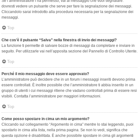
Se l’amministratore l’ha permesso, vai al messaggio che vuoi segnalare:
dovresti vedere un pulsante che serve per fare la segnalazione dei messaggi.
Cliccandolo sarai introdotto alla procedura necessaria per la segnalazione dei
messaggi.
Top
Che cos’è il pulsante “Salva” nella finestra di invio dei messaggi?
La funzione ti permette di salvare bozze di messaggi da completare e inviare in
seguito. Per utilizzarle vai nell’apposita sezione del Pannello di Controllo Utente.
Top
Perché il mio messaggio deve essere approvato?
L’amministratore può decidere che in un forum i messaggi inseriti devono prima
essere controllati. È inoltre possibile che l’amministratore ti abbia inserito in un
gruppo di utenti i cui messaggi ritiene che vadano controllati prima di essere resi
visibili. Contatta l’amministratore per maggiori informazioni.
Top
Come posso spostare in cima un mio argomento?
Cliccando sul collegamento “Argomento in cima” mentre lo stai leggendo, puoi
spostarlo in cima alla lista, nella prima pagina. Se non lo vedi, significa che
questa opzione è disabilitata. È anche possibile spostare in cima gli argomenti