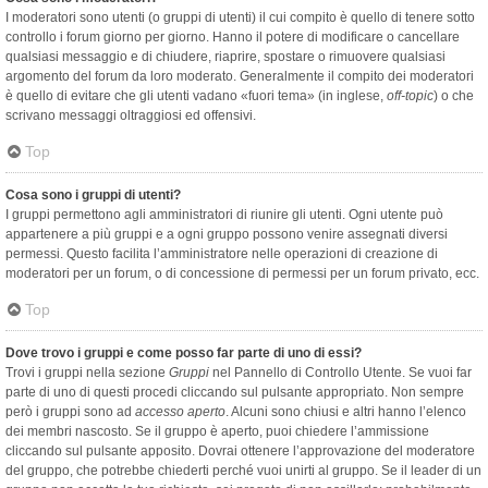
I moderatori sono utenti (o gruppi di utenti) il cui compito è quello di tenere sotto
controllo i forum giorno per giorno. Hanno il potere di modificare o cancellare
qualsiasi messaggio e di chiudere, riaprire, spostare o rimuovere qualsiasi
argomento del forum da loro moderato. Generalmente il compito dei moderatori
è quello di evitare che gli utenti vadano «fuori tema» (in inglese,
off-topic
) o che
scrivano messaggi oltraggiosi ed offensivi.
Top
Cosa sono i gruppi di utenti?
I gruppi permettono agli amministratori di riunire gli utenti. Ogni utente può
appartenere a più gruppi e a ogni gruppo possono venire assegnati diversi
permessi. Questo facilita l’amministratore nelle operazioni di creazione di
moderatori per un forum, o di concessione di permessi per un forum privato, ecc.
Top
Dove trovo i gruppi e come posso far parte di uno di essi?
Trovi i gruppi nella sezione
Gruppi
nel Pannello di Controllo Utente. Se vuoi far
parte di uno di questi procedi cliccando sul pulsante appropriato. Non sempre
però i gruppi sono ad
accesso aperto
. Alcuni sono chiusi e altri hanno l’elenco
dei membri nascosto. Se il gruppo è aperto, puoi chiedere l’ammissione
cliccando sul pulsante apposito. Dovrai ottenere l’approvazione del moderatore
del gruppo, che potrebbe chiederti perché vuoi unirti al gruppo. Se il leader di un