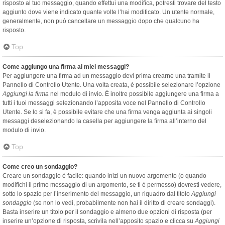
risposto al tuo messaggio, quando effettui una modifica, potresti trovare del testo
aggiunto dove viene indicato quante volte l’hai modificato. Un utente normale,
generalmente, non può cancellare un messaggio dopo che qualcuno ha
risposto.
Top
Come aggiungo una firma ai miei messaggi?
Per aggiungere una firma ad un messaggio devi prima crearne una tramite il
Pannello di Controllo Utente. Una volta creata, è possibile selezionare l’opzione
Aggiungi la firma
nel modulo di invio. È inoltre possibile aggiungere una firma a
tutti i tuoi messaggi selezionando l’apposita voce nel Pannello di Controllo
Utente. Se lo si fa, è possibile evitare che una firma venga aggiunta ai singoli
messaggi deselezionando la casella per aggiungere la firma all’interno del
modulo di invio.
Top
Come creo un sondaggio?
Creare un sondaggio è facile: quando inizi un nuovo argomento (o quando
modifichi il primo messaggio di un argomento, se ti è permesso) dovresti vedere,
sotto lo spazio per l’inserimento del messaggio, un riquadro dal titolo
Aggiungi
sondaggio
(se non lo vedi, probabilmente non hai il diritto di creare sondaggi).
Basta inserire un titolo per il sondaggio e almeno due opzioni di risposta (per
inserire un’opzione di risposta, scrivila nell’apposito spazio e clicca su
Aggiungi