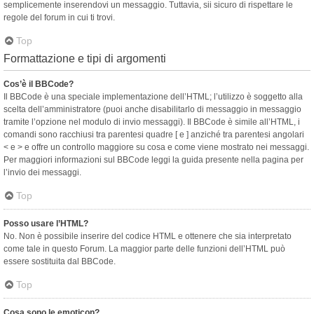
semplicemente inserendovi un messaggio. Tuttavia, sii sicuro di rispettare le
regole del forum in cui ti trovi.
Top
Formattazione e tipi di argomenti
Cos’è il BBCode?
Il BBCode è una speciale implementazione dell’HTML; l’utilizzo è soggetto alla
scelta dell’amministratore (puoi anche disabilitarlo di messaggio in messaggio
tramite l’opzione nel modulo di invio messaggi). Il BBCode è simile all’HTML, i
comandi sono racchiusi tra parentesi quadre [ e ] anziché tra parentesi angolari
< e > e offre un controllo maggiore su cosa e come viene mostrato nei messaggi.
Per maggiori informazioni sul BBCode leggi la guida presente nella pagina per
l’invio dei messaggi.
Top
Posso usare l’HTML?
No. Non è possibile inserire del codice HTML e ottenere che sia interpretato
come tale in questo Forum. La maggior parte delle funzioni dell’HTML può
essere sostituita dal BBCode.
Top
Cosa sono le emoticon?