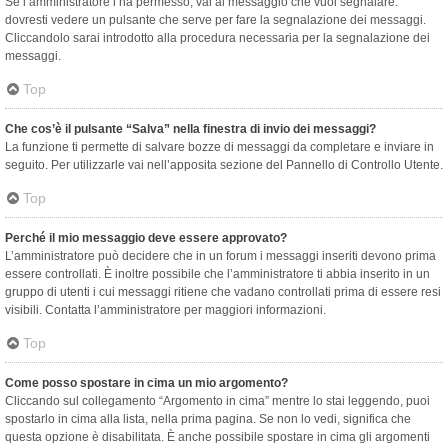
Se l’amministratore l’ha permesso, vai al messaggio che vuoi segnalare:
dovresti vedere un pulsante che serve per fare la segnalazione dei messaggi.
Cliccandolo sarai introdotto alla procedura necessaria per la segnalazione dei
messaggi.
Top
Che cos’è il pulsante “Salva” nella finestra di invio dei messaggi?
La funzione ti permette di salvare bozze di messaggi da completare e inviare in
seguito. Per utilizzarle vai nell’apposita sezione del Pannello di Controllo Utente.
Top
Perché il mio messaggio deve essere approvato?
L’amministratore può decidere che in un forum i messaggi inseriti devono prima
essere controllati. È inoltre possibile che l’amministratore ti abbia inserito in un
gruppo di utenti i cui messaggi ritiene che vadano controllati prima di essere resi
visibili. Contatta l’amministratore per maggiori informazioni.
Top
Come posso spostare in cima un mio argomento?
Cliccando sul collegamento “Argomento in cima” mentre lo stai leggendo, puoi
spostarlo in cima alla lista, nella prima pagina. Se non lo vedi, significa che
questa opzione è disabilitata. È anche possibile spostare in cima gli argomenti