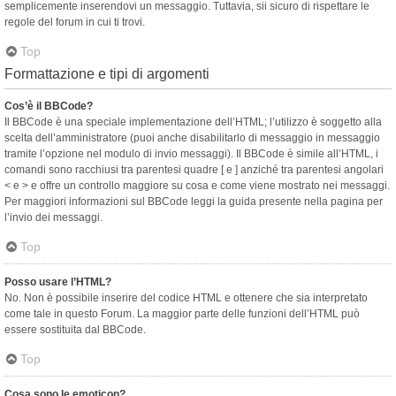
semplicemente inserendovi un messaggio. Tuttavia, sii sicuro di rispettare le
regole del forum in cui ti trovi.
Top
Formattazione e tipi di argomenti
Cos’è il BBCode?
Il BBCode è una speciale implementazione dell’HTML; l’utilizzo è soggetto alla
scelta dell’amministratore (puoi anche disabilitarlo di messaggio in messaggio
tramite l’opzione nel modulo di invio messaggi). Il BBCode è simile all’HTML, i
comandi sono racchiusi tra parentesi quadre [ e ] anziché tra parentesi angolari
< e > e offre un controllo maggiore su cosa e come viene mostrato nei messaggi.
Per maggiori informazioni sul BBCode leggi la guida presente nella pagina per
l’invio dei messaggi.
Top
Posso usare l’HTML?
No. Non è possibile inserire del codice HTML e ottenere che sia interpretato
come tale in questo Forum. La maggior parte delle funzioni dell’HTML può
essere sostituita dal BBCode.
Top
Cosa sono le emoticon?