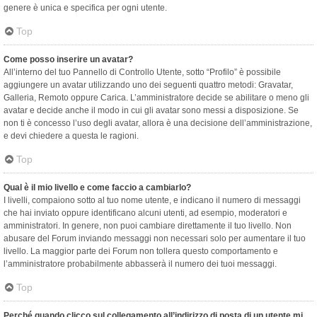
genere è unica e specifica per ogni utente.
Top
Come posso inserire un avatar?
All’interno del tuo Pannello di Controllo Utente, sotto “Profilo” è possibile
aggiungere un avatar utilizzando uno dei seguenti quattro metodi: Gravatar,
Galleria, Remoto oppure Carica. L’amministratore decide se abilitare o meno gli
avatar e decide anche il modo in cui gli avatar sono messi a disposizione. Se
non ti è concesso l’uso degli avatar, allora è una decisione dell’amministrazione,
e devi chiedere a questa le ragioni.
Top
Qual è il mio livello e come faccio a cambiarlo?
I livelli, compaiono sotto al tuo nome utente, e indicano il numero di messaggi
che hai inviato oppure identificano alcuni utenti, ad esempio, moderatori e
amministratori. In genere, non puoi cambiare direttamente il tuo livello. Non
abusare del Forum inviando messaggi non necessari solo per aumentare il tuo
livello. La maggior parte dei Forum non tollera questo comportamento e
l’amministratore probabilmente abbasserà il numero dei tuoi messaggi.
Top
Perché quando clicco sul collegamento all’indirizzo di posta di un utente mi