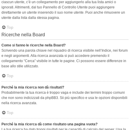
ciascun utente, c’è un collegamento per aggiungerlo alla tua lista amici o
ignorati. Altrimenti, dal tuo Pannello di Controllo Utente puoi aggiungere
direttamente un utente inserendo il suo nome utente. Puoi anche rimuovere un
utente dalla lista dalla stessa pagina.
Top
Ricerche nella Board
Come si fanno le ricerche nella Board?
Scrivendo una parola chiave nel riquadro di ricerca visibile nell’Indice, nei forum
e negli argomenti. Alla ricerca avanzata si può accedere premendo il
collegamento “Cerca” visibile in tutte le pagine. Ci possono essere differenze in
base allo stile utilizzato.
Top
Perché la mia ricerca non dà risultati?
Probabilmente la tua ricerca è troppo vaga e include dei termini troppo comuni
che non sono indicizzati da phpBB3. Sii più specifico e usa le opzioni disponibili
nella ricerca avanzata.
Top
Perché la mia ricerca dà come risultato una pagina vuota?
La tua ricerca ha dato troppi risultati per le capacità di calcolo del server. Usa la