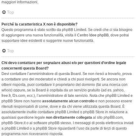
maggiori informazioni.
Top
Perché la caratteristica X non è disponibile?
Questo programma è stato scritto da phpBB Limited. Se credi che ci sia bisogno
di aggiungere una nuova funzionalità, visita il
Centro Idee phpBB
, dove potrai
supportare idee esistenti o suggerire nuove funzionalità.
Top
Chi devo contattare per segnalare abusi e/o per questioni d’ordine legale
concernenti questa Board?
Devi contattare l’amministratore di questa Board. Se non riesci a trovarlo, prova
a contattare uno dei moderatori e chiedi a chi puoi rivolgerti. Se ancora non
ottieni risposta, puoi contattare il proprietario del dominio (fai una ricerca con
whois
) oppure, se la Board è ospitata da un servizio gratuito (ad es. yahoo,
free.fr, f2s.com, ecc.), l’amministratore di tale servizio. Nota che phpBB Limited e
phpBB Store non hanno
assolutamente alcun controllo
e non possono essere
ritenuti responsabili di come, dove e da chi viene utilizzata questa Board. È
assolutamente inutile contattare phpBB Limited o phpBB Store in relazione a
qualsiasi questione legale
non direttamente collegata
al sito phpBB.com,
phpBB-Store.it o al software phpBB stesso. I messaggi di posta elettronica inviati
a phpBB Limited o a phpBB Store riguardanti l’uso da parte di terzi di questo
programma non riceveranno risposta.