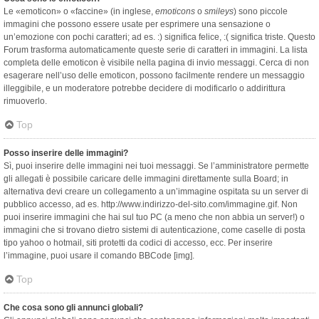
Le «emoticon» o «faccine» (in inglese,
emoticons
o
smileys
) sono piccole
immagini che possono essere usate per esprimere una sensazione o
un’emozione con pochi caratteri; ad es. :) significa felice, :( significa triste. Questo
Forum trasforma automaticamente queste serie di caratteri in immagini. La lista
completa delle emoticon è visibile nella pagina di invio messaggi. Cerca di non
esagerare nell’uso delle emoticon, possono facilmente rendere un messaggio
illeggibile, e un moderatore potrebbe decidere di modificarlo o addirittura
rimuoverlo.
Top
Posso inserire delle immagini?
Sì, puoi inserire delle immagini nei tuoi messaggi. Se l’amministratore permette
gli allegati è possibile caricare delle immagini direttamente sulla Board; in
alternativa devi creare un collegamento a un’immagine ospitata su un server di
pubblico accesso, ad es. http://www.indirizzo-del-sito.com/immagine.gif. Non
puoi inserire immagini che hai sul tuo PC (a meno che non abbia un server!) o
immagini che si trovano dietro sistemi di autenticazione, come caselle di posta
tipo yahoo o hotmail, siti protetti da codici di accesso, ecc. Per inserire
l’immagine, puoi usare il comando BBCode [img].
Top
Che cosa sono gli annunci globali?