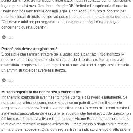
scritte dal minore. Se hai dubbi o incertezze, mettiti in contatto con un consulente
legale per assistenza. Nota bene che phpBB Limited e il proprietario di questa
Board non possono fornire consigli legali e non sono un punto di contatto per
questioni legali di qualsiasi tipo, ad eccezione di quanto indicato nella domanda
“Chi devo contattare per segnalare abusi e/o per questioni d’ordine legale
concernenti questa Board?”.
Top
Perché non riesco a registrarmi?
È possibile che l’amministratore della Board abbia bannato il tuo indirizzo IP
oppure vietato il nome utente che stai tentando di registrare. Può anche aver
disabilitato le registrazioni per impedire ai nuovi visitatori di registrarsi. Contatta
un amministratore per avere assistenza.
Top
Mi sono registrato ma non riesco a connettermi!
Innanzitutto controlla di aver inserito nome utente e password esattamente. Se
sono corretti, allora possono esser successe un paio di cose: se il supporto
«registrazione minore» è abilitato e hai cliccato su
Ho meno di 13 anni
mentre ti
stavi registrando, allora devi seguire le istruzioni che hai ricevuto. Se questo non
è il tuo caso, forse devi attivare il tuo account. Alcune Board richiedono che tutte
le nuove registrazioni vengano attivate dall’utente stesso o dagli amministratori,
prima di poter accedere. Quando ti registri ti verrà indicato che tipo di attivazione