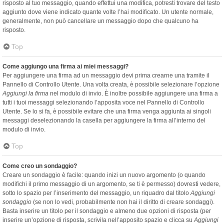
risposto al tuo messaggio, quando effettui una modifica, potresti trovare del testo
aggiunto dove viene indicato quante volte l’hai modificato. Un utente normale,
generalmente, non può cancellare un messaggio dopo che qualcuno ha
risposto.
Top
Come aggiungo una firma ai miei messaggi?
Per aggiungere una firma ad un messaggio devi prima crearne una tramite il
Pannello di Controllo Utente. Una volta creata, è possibile selezionare l’opzione
Aggiungi la firma
nel modulo di invio. È inoltre possibile aggiungere una firma a
tutti i tuoi messaggi selezionando l’apposita voce nel Pannello di Controllo
Utente. Se lo si fa, è possibile evitare che una firma venga aggiunta ai singoli
messaggi deselezionando la casella per aggiungere la firma all’interno del
modulo di invio.
Top
Come creo un sondaggio?
Creare un sondaggio è facile: quando inizi un nuovo argomento (o quando
modifichi il primo messaggio di un argomento, se ti è permesso) dovresti vedere,
sotto lo spazio per l’inserimento del messaggio, un riquadro dal titolo
Aggiungi
sondaggio
(se non lo vedi, probabilmente non hai il diritto di creare sondaggi).
Basta inserire un titolo per il sondaggio e almeno due opzioni di risposta (per
inserire un’opzione di risposta, scrivila nell’apposito spazio e clicca su
Aggiungi