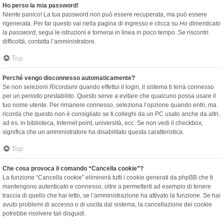
Ho perso la mia password!
Niente panico! La tua password non può essere recuperata, ma può essere
rigenerata. Per far questo vai nella pagina di ingresso e clicca su
Ho dimenticato
la password
, segui le istruzioni e tornerai in linea in poco tempo. Se riscontri
difficoltà, contatta l’amministratore.
Top
Perché vengo disconnesso automaticamente?
Se non selezioni
Ricordami
quando effettui il login, il sistema ti terrà connesso
per un periodo prestabilito. Questo serve a evitare che qualcuno possa usare il
tuo nome utente. Per rimanere connesso, seleziona l’opzione quando entri, ma
ricorda che questo non è consigliato se ti colleghi da un PC usato anche da altri,
ad es. in biblioteca, Internet point, università, ecc. Se non vedi il checkbox,
significa che un amministratore ha disabilitato questa caratteristica.
Top
Che cosa provoca il comando “Cancella cookie”?
La funzione “Cancella cookie” eliminerà tutti i cookie generati da phpBB che ti
mantengono autenticato e connesso, oltre a permetterti ad esempio di tenere
traccia di quello che hai letto, se l’amministrazione ha attivato la funzione. Se hai
avuto problemi di accesso o di uscita dal sistema, la cancellazione dei cookie
potrebbe risolvere tali disguidi.