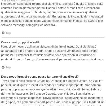
I moderatori sono utenti (o gruppi di utenti) il cui compito è quello di tenere sotto
controllo i forum giorno per giorno. Hanno il potere di modificare o cancellare
qualsiasi messaggio e di chiudere, riaprire, spostare o rimuovere qualsiasi
argomento del forum da loro moderato. Generalmente il compito dei moderatori
è quello di evitare che gli utenti vadano «fuori tema» (in inglese,
off-topic
) o che
scrivano messaggi oltraggiosi ed offensivi.
Top
Cosa sono i gruppi di utenti?
I gruppi permettono agli amministratori di riunire gli utenti. Ogni utente può
appartenere a più gruppi e a ogni gruppo possono venire assegnati diversi
permessi. Questo facilita l’amministratore nelle operazioni di creazione di
moderatori per un forum, o di concessione di permessi per un forum privato, ecc.
Top
Dove trovo i gruppi e come posso far parte di uno di essi?
Trovi i gruppi nella sezione
Gruppi
nel Pannello di Controllo Utente. Se vuoi far
parte di uno di questi procedi cliccando sul pulsante appropriato. Non sempre
però i gruppi sono ad
accesso aperto
. Alcuni sono chiusi e altri hanno l’elenco
dei membri nascosto. Se il gruppo è aperto, puoi chiedere l’ammissione
cliccando sul pulsante apposito. Dovrai ottenere l’approvazione del moderatore
del gruppo, che potrebbe chiederti perché vuoi unirti al gruppo. Se il leader di un