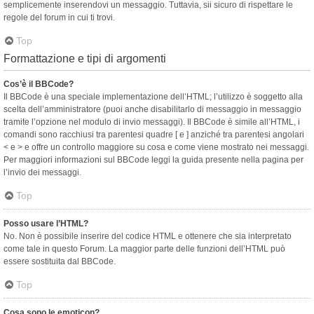
semplicemente inserendovi un messaggio. Tuttavia, sii sicuro di rispettare le
regole del forum in cui ti trovi.
Top
Formattazione e tipi di argomenti
Cos’è il BBCode?
Il BBCode è una speciale implementazione dell’HTML; l’utilizzo è soggetto alla
scelta dell’amministratore (puoi anche disabilitarlo di messaggio in messaggio
tramite l’opzione nel modulo di invio messaggi). Il BBCode è simile all’HTML, i
comandi sono racchiusi tra parentesi quadre [ e ] anziché tra parentesi angolari
< e > e offre un controllo maggiore su cosa e come viene mostrato nei messaggi.
Per maggiori informazioni sul BBCode leggi la guida presente nella pagina per
l’invio dei messaggi.
Top
Posso usare l’HTML?
No. Non è possibile inserire del codice HTML e ottenere che sia interpretato
come tale in questo Forum. La maggior parte delle funzioni dell’HTML può
essere sostituita dal BBCode.
Top
Cosa sono le emoticon?