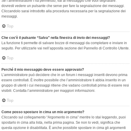
Se l’amministratore l’ha permesso, vai al messaggio che vuoi segnalare:
dovresti vedere un pulsante che serve per fare la segnalazione dei messaggi.
Cliccandolo sarai introdotto alla procedura necessaria per la segnalazione dei
messaggi.
Top
Che cos’è il pulsante “Salva” nella finestra di invio dei messaggi?
La funzione ti permette di salvare bozze di messaggi da completare e inviare in
seguito. Per utilizzarle vai nell’apposita sezione del Pannello di Controllo Utente.
Top
Perché il mio messaggio deve essere approvato?
L’amministratore può decidere che in un forum i messaggi inseriti devono prima
essere controllati. È inoltre possibile che l’amministratore ti abbia inserito in un
gruppo di utenti i cui messaggi ritiene che vadano controllati prima di essere resi
visibili. Contatta l’amministratore per maggiori informazioni.
Top
Come posso spostare in cima un mio argomento?
Cliccando sul collegamento “Argomento in cima” mentre lo stai leggendo, puoi
spostarlo in cima alla lista, nella prima pagina. Se non lo vedi, significa che
questa opzione è disabilitata. È anche possibile spostare in cima gli argomenti