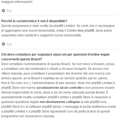
maggiori informazioni.
Top
Perché la caratteristica X non è disponibile?
Questo programma è stato scritto da phpBB Limited. Se credi che ci sia bisogno
di aggiungere una nuova funzionalità, visita il
Centro Idee phpBB
, dove potrai
supportare idee esistenti o suggerire nuove funzionalità.
Top
Chi devo contattare per segnalare abusi e/o per questioni d’ordine legale
concernenti questa Board?
Devi contattare l’amministratore di questa Board. Se non riesci a trovarlo, prova
a contattare uno dei moderatori e chiedi a chi puoi rivolgerti. Se ancora non
ottieni risposta, puoi contattare il proprietario del dominio (fai una ricerca con
whois
) oppure, se la Board è ospitata da un servizio gratuito (ad es. yahoo,
free.fr, f2s.com, ecc.), l’amministratore di tale servizio. Nota che phpBB Limited e
phpBB Store non hanno
assolutamente alcun controllo
e non possono essere
ritenuti responsabili di come, dove e da chi viene utilizzata questa Board. È
assolutamente inutile contattare phpBB Limited o phpBB Store in relazione a
qualsiasi questione legale
non direttamente collegata
al sito phpBB.com,
phpBB-Store.it o al software phpBB stesso. I messaggi di posta elettronica inviati
a phpBB Limited o a phpBB Store riguardanti l’uso da parte di terzi di questo
programma non riceveranno risposta.