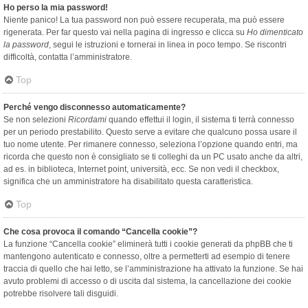
Ho perso la mia password!
Niente panico! La tua password non può essere recuperata, ma può essere
rigenerata. Per far questo vai nella pagina di ingresso e clicca su
Ho dimenticato
la password
, segui le istruzioni e tornerai in linea in poco tempo. Se riscontri
difficoltà, contatta l’amministratore.
Top
Perché vengo disconnesso automaticamente?
Se non selezioni
Ricordami
quando effettui il login, il sistema ti terrà connesso
per un periodo prestabilito. Questo serve a evitare che qualcuno possa usare il
tuo nome utente. Per rimanere connesso, seleziona l’opzione quando entri, ma
ricorda che questo non è consigliato se ti colleghi da un PC usato anche da altri,
ad es. in biblioteca, Internet point, università, ecc. Se non vedi il checkbox,
significa che un amministratore ha disabilitato questa caratteristica.
Top
Che cosa provoca il comando “Cancella cookie”?
La funzione “Cancella cookie” eliminerà tutti i cookie generati da phpBB che ti
mantengono autenticato e connesso, oltre a permetterti ad esempio di tenere
traccia di quello che hai letto, se l’amministrazione ha attivato la funzione. Se hai
avuto problemi di accesso o di uscita dal sistema, la cancellazione dei cookie
potrebbe risolvere tali disguidi.