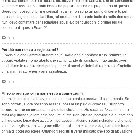
scritte dal minore. Se hai dubbi o incertezze, mettiti in contatto con un consulente
legale per assistenza. Nota bene che phpBB Limited e il proprietario di questa
Board non possono fornire consigli legali e non sono un punto di contatto per
questioni legali di qualsiasi tipo, ad eccezione di quanto indicato nella domanda
“Chi devo contattare per segnalare abusi e/o per questioni d’ordine legale
concernenti questa Board?”.
Top
Perché non riesco a registrarmi?
È possibile che l’amministratore della Board abbia bannato il tuo indirizzo IP
oppure vietato il nome utente che stai tentando di registrare. Può anche aver
disabilitato le registrazioni per impedire ai nuovi visitatori di registrarsi. Contatta
un amministratore per avere assistenza.
Top
Mi sono registrato ma non riesco a connettermi!
Innanzitutto controlla di aver inserito nome utente e password esattamente. Se
sono corretti, allora possono esser successe un paio di cose: se il supporto
«registrazione minore» è abilitato e hai cliccato su
Ho meno di 13 anni
mentre ti
stavi registrando, allora devi seguire le istruzioni che hai ricevuto. Se questo non
è il tuo caso, forse devi attivare il tuo account. Alcune Board richiedono che tutte
le nuove registrazioni vengano attivate dall’utente stesso o dagli amministratori,
prima di poter accedere. Quando ti registri ti verrà indicato che tipo di attivazione