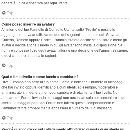
genere è unica e specifica per ogni utente.
Top
Come posso inserire un avatar?
All’interno del tuo Pannello di Controllo Utente, sotto “Profilo” è possibile
aggiungere un avatar utilizzando uno dei seguenti quattro metodi: Gravatar,
Galleria, Remoto oppure Carica. L’amministratore decide se abilitare o meno gli
avatar e decide anche il modo in cui gli avatar sono messi a disposizione. Se
non ti è concesso l’uso degli avatar, allora è una decisione dell’amministrazione,
e devi chiedere a questa le ragioni.
Top
Qual è il mio livello e come faccio a cambiarlo?
I livelli, compaiono sotto al tuo nome utente, e indicano il numero di messaggi
che hai inviato oppure identificano alcuni utenti, ad esempio, moderatori e
amministratori. In genere, non puoi cambiare direttamente il tuo livello. Non
abusare del Forum inviando messaggi non necessari solo per aumentare il tuo
livello. La maggior parte dei Forum non tollera questo comportamento e
l’amministratore probabilmente abbasserà il numero dei tuoi messaggi.
Top
Perché quando clicco sul collegamento all’indirizzo di posta di un utente mi