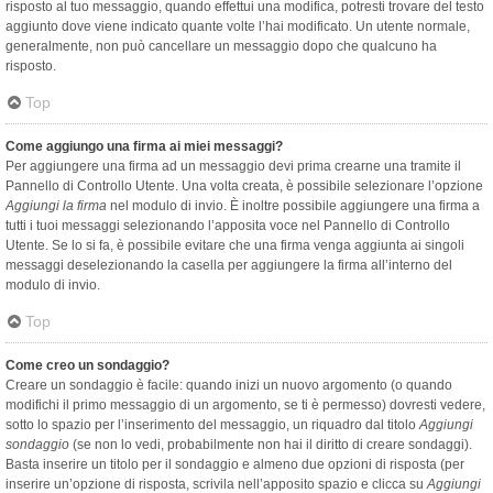
risposto al tuo messaggio, quando effettui una modifica, potresti trovare del testo
aggiunto dove viene indicato quante volte l’hai modificato. Un utente normale,
generalmente, non può cancellare un messaggio dopo che qualcuno ha
risposto.
Top
Come aggiungo una firma ai miei messaggi?
Per aggiungere una firma ad un messaggio devi prima crearne una tramite il
Pannello di Controllo Utente. Una volta creata, è possibile selezionare l’opzione
Aggiungi la firma
nel modulo di invio. È inoltre possibile aggiungere una firma a
tutti i tuoi messaggi selezionando l’apposita voce nel Pannello di Controllo
Utente. Se lo si fa, è possibile evitare che una firma venga aggiunta ai singoli
messaggi deselezionando la casella per aggiungere la firma all’interno del
modulo di invio.
Top
Come creo un sondaggio?
Creare un sondaggio è facile: quando inizi un nuovo argomento (o quando
modifichi il primo messaggio di un argomento, se ti è permesso) dovresti vedere,
sotto lo spazio per l’inserimento del messaggio, un riquadro dal titolo
Aggiungi
sondaggio
(se non lo vedi, probabilmente non hai il diritto di creare sondaggi).
Basta inserire un titolo per il sondaggio e almeno due opzioni di risposta (per
inserire un’opzione di risposta, scrivila nell’apposito spazio e clicca su
Aggiungi