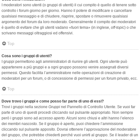
I moderatori sono utenti (o gruppi di utenti) il cui compito è quello di tenere sotto
controllo i forum giorno per giorno. Hanno il potere di modificare o cancellare
qualsiasi messaggio e di chiudere, riaprire, spostare o rimuovere qualsiasi
argomento del forum da loro moderato. Generalmente il compito dei moderatori
è quello di evitare che gli utenti vadano «fuori tema» (in inglese,
off-topic
) o che
scrivano messaggi oltraggiosi ed offensivi.
Top
Cosa sono i gruppi di utenti?
I gruppi permettono agli amministratori di riunire gli utenti. Ogni utente può
appartenere a più gruppi e a ogni gruppo possono venire assegnati diversi
permessi. Questo facilita l’amministratore nelle operazioni di creazione di
moderatori per un forum, o di concessione di permessi per un forum privato, ecc.
Top
Dove trovo i gruppi e come posso far parte di uno di essi?
Trovi i gruppi nella sezione
Gruppi
nel Pannello di Controllo Utente. Se vuoi far
parte di uno di questi procedi cliccando sul pulsante appropriato. Non sempre
però i gruppi sono ad
accesso aperto
. Alcuni sono chiusi e altri hanno l’elenco
dei membri nascosto. Se il gruppo è aperto, puoi chiedere l’ammissione
cliccando sul pulsante apposito. Dovrai ottenere l’approvazione del moderatore
del gruppo, che potrebbe chiederti perché vuoi unirti al gruppo. Se il leader di un