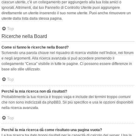
ciascun utente, c’è un collegamento per aggiungerlo alla tua lista amici o
ignorati. Altrimenti, dal tuo Pannello di Controllo Utente puoi aggiungere
direttamente un utente inserendo il suo nome utente. Puoi anche rimuovere un
utente dalla lista dalla stessa pagina.
Top
Ricerche nella Board
Come si fanno le ricerche nella Board?
Scrivendo una parola chiave nel riquadro di ricerca visibile nell’Indice, nei forum
e negli argomenti. Alla ricerca avanzata si può accedere premendo il
collegamento “Cerca” visibile in tutte le pagine. Ci possono essere differenze in
base allo stile utilizzato.
Top
Perché la mia ricerca non dà risultati?
Probabilmente la tua ricerca è troppo vaga e include dei termini troppo comuni
che non sono indicizzati da phpBB3. Sii più specifico e usa le opzioni disponibili
nella ricerca avanzata.
Top
Perché la mia ricerca dà come risultato una pagina vuota?
La tua ricerca ha dato troppi risultati per le capacità di calcolo del server. Usa la