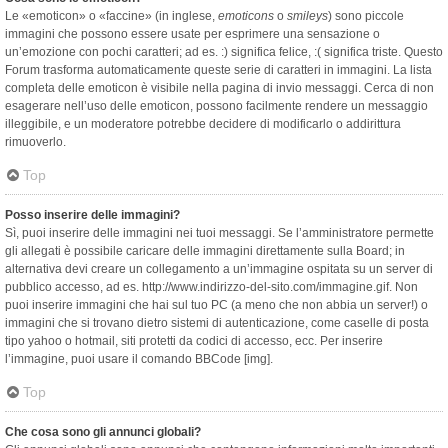
Le «emoticon» o «faccine» (in inglese,
emoticons
o
smileys
) sono piccole
immagini che possono essere usate per esprimere una sensazione o
un’emozione con pochi caratteri; ad es. :) significa felice, :( significa triste. Questo
Forum trasforma automaticamente queste serie di caratteri in immagini. La lista
completa delle emoticon è visibile nella pagina di invio messaggi. Cerca di non
esagerare nell’uso delle emoticon, possono facilmente rendere un messaggio
illeggibile, e un moderatore potrebbe decidere di modificarlo o addirittura
rimuoverlo.
Top
Posso inserire delle immagini?
Sì, puoi inserire delle immagini nei tuoi messaggi. Se l’amministratore permette
gli allegati è possibile caricare delle immagini direttamente sulla Board; in
alternativa devi creare un collegamento a un’immagine ospitata su un server di
pubblico accesso, ad es. http://www.indirizzo-del-sito.com/immagine.gif. Non
puoi inserire immagini che hai sul tuo PC (a meno che non abbia un server!) o
immagini che si trovano dietro sistemi di autenticazione, come caselle di posta
tipo yahoo o hotmail, siti protetti da codici di accesso, ecc. Per inserire
l’immagine, puoi usare il comando BBCode [img].
Top
Che cosa sono gli annunci globali?