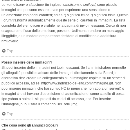
Le «emoticon» o «faccine» (in inglese,
emoticons
o
smileys
) sono piccole
immagini che possono essere usate per esprimere una sensazione o
un’emozione con pochi caratteri; ad es. :) significa felice, :( significa triste. Questo
Forum trasforma automaticamente queste serie di caratteri in immagini. La lista
completa delle emoticon è visibile nella pagina di invio messaggi. Cerca di non
esagerare nell’uso delle emoticon, possono facilmente rendere un messaggio
illeggibile, e un moderatore potrebbe decidere di modificarlo o addirittura
rimuoverlo.
Top
Posso inserire delle immagini?
Sì, puoi inserire delle immagini nei tuoi messaggi. Se l’amministratore permette
gli allegati è possibile caricare delle immagini direttamente sulla Board; in
alternativa devi creare un collegamento a un’immagine ospitata su un server di
pubblico accesso, ad es. http://www.indirizzo-del-sito.com/immagine.gif. Non
puoi inserire immagini che hai sul tuo PC (a meno che non abbia un server!) o
immagini che si trovano dietro sistemi di autenticazione, come caselle di posta
tipo yahoo o hotmail, siti protetti da codici di accesso, ecc. Per inserire
l’immagine, puoi usare il comando BBCode [img].
Top
Che cosa sono gli annunci globali?