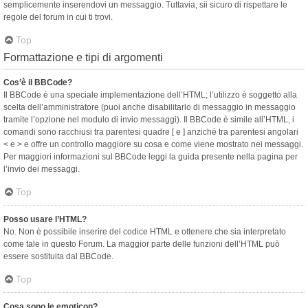
semplicemente inserendovi un messaggio. Tuttavia, sii sicuro di rispettare le
regole del forum in cui ti trovi.
Top
Formattazione e tipi di argomenti
Cos’è il BBCode?
Il BBCode è una speciale implementazione dell’HTML; l’utilizzo è soggetto alla
scelta dell’amministratore (puoi anche disabilitarlo di messaggio in messaggio
tramite l’opzione nel modulo di invio messaggi). Il BBCode è simile all’HTML, i
comandi sono racchiusi tra parentesi quadre [ e ] anziché tra parentesi angolari
< e > e offre un controllo maggiore su cosa e come viene mostrato nei messaggi.
Per maggiori informazioni sul BBCode leggi la guida presente nella pagina per
l’invio dei messaggi.
Top
Posso usare l’HTML?
No. Non è possibile inserire del codice HTML e ottenere che sia interpretato
come tale in questo Forum. La maggior parte delle funzioni dell’HTML può
essere sostituita dal BBCode.
Top
Cosa sono le emoticon?