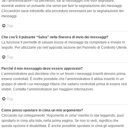
Se l’amministratore l’ha permesso, vai al messaggio che vuoi segnalare:
dovresti vedere un pulsante che serve per fare la segnalazione dei messaggi.
Cliccandolo sarai introdotto alla procedura necessaria per la segnalazione dei
messaggi.
Top
Che cos’è il pulsante “Salva” nella finestra di invio dei messaggi?
La funzione ti permette di salvare bozze di messaggi da completare e inviare in
seguito. Per utilizzarle vai nell’apposita sezione del Pannello di Controllo Utente.
Top
Perché il mio messaggio deve essere approvato?
L’amministratore può decidere che in un forum i messaggi inseriti devono prima
essere controllati. È inoltre possibile che l’amministratore ti abbia inserito in un
gruppo di utenti i cui messaggi ritiene che vadano controllati prima di essere resi
visibili. Contatta l’amministratore per maggiori informazioni.
Top
Come posso spostare in cima un mio argomento?
Cliccando sul collegamento “Argomento in cima” mentre lo stai leggendo, puoi
spostarlo in cima alla lista, nella prima pagina. Se non lo vedi, significa che
questa opzione è disabilitata. È anche possibile spostare in cima gli argomenti