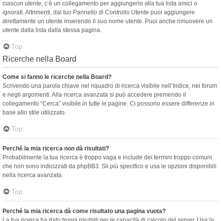
ciascun utente, c’è un collegamento per aggiungerlo alla tua lista amici o
ignorati. Altrimenti, dal tuo Pannello di Controllo Utente puoi aggiungere
direttamente un utente inserendo il suo nome utente. Puoi anche rimuovere un
utente dalla lista dalla stessa pagina.
Top
Ricerche nella Board
Come si fanno le ricerche nella Board?
Scrivendo una parola chiave nel riquadro di ricerca visibile nell’Indice, nei forum
e negli argomenti. Alla ricerca avanzata si può accedere premendo il
collegamento “Cerca” visibile in tutte le pagine. Ci possono essere differenze in
base allo stile utilizzato.
Top
Perché la mia ricerca non dà risultati?
Probabilmente la tua ricerca è troppo vaga e include dei termini troppo comuni
che non sono indicizzati da phpBB3. Sii più specifico e usa le opzioni disponibili
nella ricerca avanzata.
Top
Perché la mia ricerca dà come risultato una pagina vuota?
La tua ricerca ha dato troppi risultati per le capacità di calcolo del server. Usa la