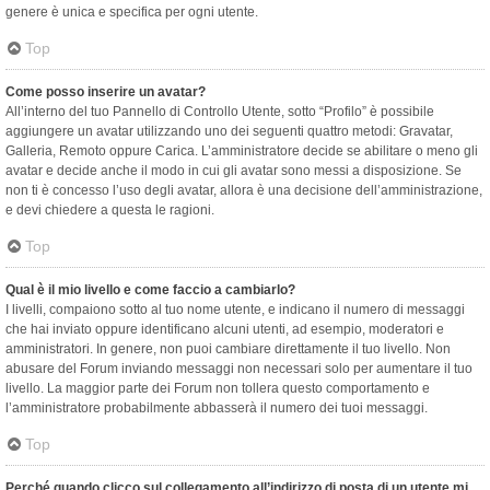
genere è unica e specifica per ogni utente.
Top
Come posso inserire un avatar?
All’interno del tuo Pannello di Controllo Utente, sotto “Profilo” è possibile
aggiungere un avatar utilizzando uno dei seguenti quattro metodi: Gravatar,
Galleria, Remoto oppure Carica. L’amministratore decide se abilitare o meno gli
avatar e decide anche il modo in cui gli avatar sono messi a disposizione. Se
non ti è concesso l’uso degli avatar, allora è una decisione dell’amministrazione,
e devi chiedere a questa le ragioni.
Top
Qual è il mio livello e come faccio a cambiarlo?
I livelli, compaiono sotto al tuo nome utente, e indicano il numero di messaggi
che hai inviato oppure identificano alcuni utenti, ad esempio, moderatori e
amministratori. In genere, non puoi cambiare direttamente il tuo livello. Non
abusare del Forum inviando messaggi non necessari solo per aumentare il tuo
livello. La maggior parte dei Forum non tollera questo comportamento e
l’amministratore probabilmente abbasserà il numero dei tuoi messaggi.
Top
Perché quando clicco sul collegamento all’indirizzo di posta di un utente mi