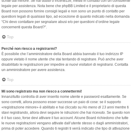
scritte dal minore. Se hai dubbi o incertezze, mettiti in contatto con un consulente
legale per assistenza. Nota bene che phpBB Limited e il proprietario di questa
Board non possono fornire consigli legali e non sono un punto di contatto per
questioni legali di qualsiasi tipo, ad eccezione di quanto indicato nella domanda
“Chi devo contattare per segnalare abusi e/o per questioni d’ordine legale
concernenti questa Board?”.
Top
Perché non riesco a registrarmi?
È possibile che l’amministratore della Board abbia bannato il tuo indirizzo IP
oppure vietato il nome utente che stai tentando di registrare. Può anche aver
disabilitato le registrazioni per impedire ai nuovi visitatori di registrarsi. Contatta
un amministratore per avere assistenza.
Top
Mi sono registrato ma non riesco a connettermi!
Innanzitutto controlla di aver inserito nome utente e password esattamente. Se
sono corretti, allora possono esser successe un paio di cose: se il supporto
«registrazione minore» è abilitato e hai cliccato su
Ho meno di 13 anni
mentre ti
stavi registrando, allora devi seguire le istruzioni che hai ricevuto. Se questo non
è il tuo caso, forse devi attivare il tuo account. Alcune Board richiedono che tutte
le nuove registrazioni vengano attivate dall’utente stesso o dagli amministratori,
prima di poter accedere. Quando ti registri ti verrà indicato che tipo di attivazione