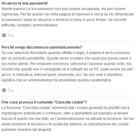
Ho perso la mia password!
Niente panico! La tua password non può essere recuperata, ma può essere
rigenerata. Per far questo vai nella pagina di ingresso e clicca su
Ho dimenticato
la password
, segui le istruzioni e tornerai in linea in poco tempo. Se riscontri
difficoltà, contatta l’amministratore.
Top
Perché vengo disconnesso automaticamente?
Se non selezioni
Ricordami
quando effettui il login, il sistema ti terrà connesso
per un periodo prestabilito. Questo serve a evitare che qualcuno possa usare il
tuo nome utente. Per rimanere connesso, seleziona l’opzione quando entri, ma
ricorda che questo non è consigliato se ti colleghi da un PC usato anche da altri,
ad es. in biblioteca, Internet point, università, ecc. Se non vedi il checkbox,
significa che un amministratore ha disabilitato questa caratteristica.
Top
Che cosa provoca il comando “Cancella cookie”?
La funzione “Cancella cookie” eliminerà tutti i cookie generati da phpBB che ti
mantengono autenticato e connesso, oltre a permetterti ad esempio di tenere
traccia di quello che hai letto, se l’amministrazione ha attivato la funzione. Se hai
avuto problemi di accesso o di uscita dal sistema, la cancellazione dei cookie
potrebbe risolvere tali disguidi.