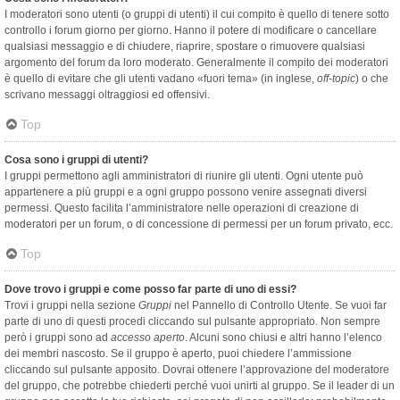
I moderatori sono utenti (o gruppi di utenti) il cui compito è quello di tenere sotto
controllo i forum giorno per giorno. Hanno il potere di modificare o cancellare
qualsiasi messaggio e di chiudere, riaprire, spostare o rimuovere qualsiasi
argomento del forum da loro moderato. Generalmente il compito dei moderatori
è quello di evitare che gli utenti vadano «fuori tema» (in inglese,
off-topic
) o che
scrivano messaggi oltraggiosi ed offensivi.
Top
Cosa sono i gruppi di utenti?
I gruppi permettono agli amministratori di riunire gli utenti. Ogni utente può
appartenere a più gruppi e a ogni gruppo possono venire assegnati diversi
permessi. Questo facilita l’amministratore nelle operazioni di creazione di
moderatori per un forum, o di concessione di permessi per un forum privato, ecc.
Top
Dove trovo i gruppi e come posso far parte di uno di essi?
Trovi i gruppi nella sezione
Gruppi
nel Pannello di Controllo Utente. Se vuoi far
parte di uno di questi procedi cliccando sul pulsante appropriato. Non sempre
però i gruppi sono ad
accesso aperto
. Alcuni sono chiusi e altri hanno l’elenco
dei membri nascosto. Se il gruppo è aperto, puoi chiedere l’ammissione
cliccando sul pulsante apposito. Dovrai ottenere l’approvazione del moderatore
del gruppo, che potrebbe chiederti perché vuoi unirti al gruppo. Se il leader di un