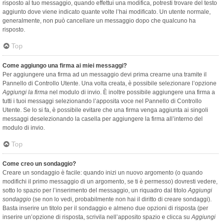
risposto al tuo messaggio, quando effettui una modifica, potresti trovare del testo
aggiunto dove viene indicato quante volte l’hai modificato. Un utente normale,
generalmente, non può cancellare un messaggio dopo che qualcuno ha
risposto.
Top
Come aggiungo una firma ai miei messaggi?
Per aggiungere una firma ad un messaggio devi prima crearne una tramite il
Pannello di Controllo Utente. Una volta creata, è possibile selezionare l’opzione
Aggiungi la firma
nel modulo di invio. È inoltre possibile aggiungere una firma a
tutti i tuoi messaggi selezionando l’apposita voce nel Pannello di Controllo
Utente. Se lo si fa, è possibile evitare che una firma venga aggiunta ai singoli
messaggi deselezionando la casella per aggiungere la firma all’interno del
modulo di invio.
Top
Come creo un sondaggio?
Creare un sondaggio è facile: quando inizi un nuovo argomento (o quando
modifichi il primo messaggio di un argomento, se ti è permesso) dovresti vedere,
sotto lo spazio per l’inserimento del messaggio, un riquadro dal titolo
Aggiungi
sondaggio
(se non lo vedi, probabilmente non hai il diritto di creare sondaggi).
Basta inserire un titolo per il sondaggio e almeno due opzioni di risposta (per
inserire un’opzione di risposta, scrivila nell’apposito spazio e clicca su
Aggiungi