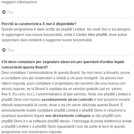
maggiori informazioni.
Top
Perché la caratteristica X non è disponibile?
Questo programma è stato scritto da phpBB Limited. Se credi che ci sia bisogno
di aggiungere una nuova funzionalità, visita il
Centro Idee phpBB
, dove potrai
supportare idee esistenti o suggerire nuove funzionalità.
Top
Chi devo contattare per segnalare abusi e/o per questioni d’ordine legale
concernenti questa Board?
Devi contattare l’amministratore di questa Board. Se non riesci a trovarlo, prova
a contattare uno dei moderatori e chiedi a chi puoi rivolgerti. Se ancora non
ottieni risposta, puoi contattare il proprietario del dominio (fai una ricerca con
whois
) oppure, se la Board è ospitata da un servizio gratuito (ad es. yahoo,
free.fr, f2s.com, ecc.), l’amministratore di tale servizio. Nota che phpBB Limited e
phpBB Store non hanno
assolutamente alcun controllo
e non possono essere
ritenuti responsabili di come, dove e da chi viene utilizzata questa Board. È
assolutamente inutile contattare phpBB Limited o phpBB Store in relazione a
qualsiasi questione legale
non direttamente collegata
al sito phpBB.com,
phpBB-Store.it o al software phpBB stesso. I messaggi di posta elettronica inviati
a phpBB Limited o a phpBB Store riguardanti l’uso da parte di terzi di questo
programma non riceveranno risposta.