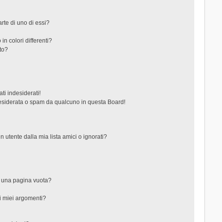
rte di uno di essi?
in colori differenti?
to?
ti indesiderati!
esiderata o spam da qualcuno in questa Board!
tente dalla mia lista amici o ignorati?
?
o una pagina vuota?
i miei argomenti?