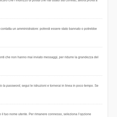
icuro che l’indirizzo di posta che hai usato sia corretto, allora prova a
i contatta un amministratore: potresti essere stato bannato o potrebbe
tenti che non hanno mai inviato messaggi, per ridurre la grandezza del
to la password
, segui le istruzioni e tornerai in linea in poco tempo. Se
are il tuo nome utente. Per rimanere connesso, seleziona l’opzione