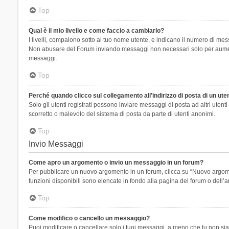
Top
Qual è il mio livello e come faccio a cambiarlo?
I livelli, compaiono sotto al tuo nome utente, e indicano il numero di mes
Non abusare del Forum inviando messaggi non necessari solo per aumenta
messaggi.
Top
Perché quando clicco sul collegamento all’indirizzo di posta di un ut
Solo gli utenti registrati possono inviare messaggi di posta ad altri ute
scorretto o malevolo del sistema di posta da parte di utenti anonimi.
Top
Invio Messaggi
Come apro un argomento o invio un messaggio in un forum?
Per pubblicare un nuovo argomento in un forum, clicca su “Nuovo argoment
funzioni disponibili sono elencate in fondo alla pagina del forum o dell’a
Top
Come modifico o cancello un messaggio?
Puoi modificare o cancellare solo i tuoi messaggi, a meno che tu non s