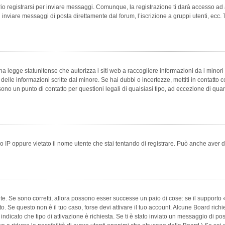
 registrarsi per inviare messaggi. Comunque, la registrazione ti darà accesso ad alt
 inviare messaggi di posta direttamente dal forum, l’iscrizione a gruppi utenti, ecc.
 legge statunitense che autorizza i siti web a raccogliere informazioni da i minori 
e delle informazioni scritte dal minore. Se hai dubbi o incertezze, mettiti in conta
 sono un punto di contatto per questioni legali di qualsiasi tipo, ad eccezione di q
 IP oppure vietato il nome utente che stai tentando di registrare. Può anche aver disab
e. Se sono corretti, allora possono esser successe un paio di cose: se il supporto «
vuto. Se questo non è il tuo caso, forse devi attivare il tuo account. Alcune Board ric
 indicato che tipo di attivazione è richiesta. Se ti è stato inviato un messaggio di po