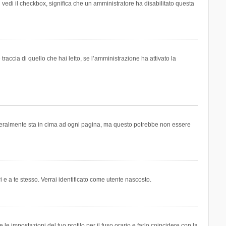
n vedi il checkbox, significa che un amministratore ha disabilitato questa
accia di quello che hai letto, se l’amministrazione ha attivato la
generalmente sta in cima ad ogni pagina, ma questo potrebbe non essere
i e a te stesso. Verrai identificato come utente nascosto.
e impostazioni del tuo profilo per il fuso orario e farlo coincidere con la