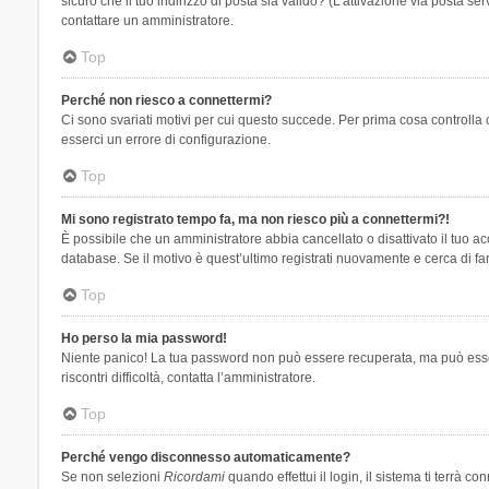
sicuro che il tuo indirizzo di posta sia valido? (L’attivazione via posta se
contattare un amministratore.
Top
Perché non riesco a connettermi?
Ci sono svariati motivi per cui questo succede. Per prima cosa controlla 
esserci un errore di configurazione.
Top
Mi sono registrato tempo fa, ma non riesco più a connettermi?!
È possibile che un amministratore abbia cancellato o disattivato il tuo 
database. Se il motivo è quest’ultimo registrati nuovamente e cerca di fa
Top
Ho perso la mia password!
Niente panico! La tua password non può essere recuperata, ma può essere
riscontri difficoltà, contatta l’amministratore.
Top
Perché vengo disconnesso automaticamente?
Se non selezioni
Ricordami
quando effettui il login, il sistema ti terrà