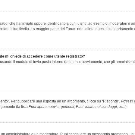
saggi che hai inviato oppure identificano alcuni utenti, ad esempio, moderatori e amm
re il tuo livello. La maggior parte dei Forum non tollera questo comportamento e
ente mi chiede di accedere come utente registrato?
nti usando il modulo di invio posta interno (ammesso, ovviamente, che gli amministra
o”. Per pubblicare una risposta ad un argomento, clicca su “Rispondi”. Potresti av
rgomento (la lista
Puoi aprire nuovi argomenti
,
Puoi votare nei sondaggi
, ecc.).
ia un amministratore o un moderatore. Puoi cancellare un messaggio premendo il p