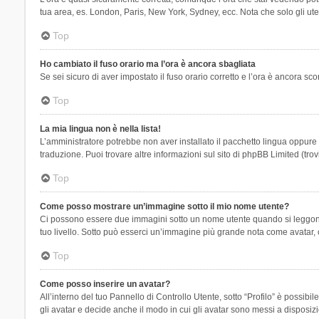
tua area, es. London, Paris, New York, Sydney, ecc. Nota che solo gli uten
Top
Ho cambiato il fuso orario ma l’ora è ancora sbagliata
Se sei sicuro di aver impostato il fuso orario corretto e l’ora è ancora sc
Top
La mia lingua non è nella lista!
L’amministratore potrebbe non aver installato il pacchetto lingua oppure n
traduzione. Puoi trovare altre informazioni sul sito di phpBB Limited (tro
Top
Come posso mostrare un’immagine sotto il mio nome utente?
Ci possono essere due immagini sotto un nome utente quando si leggono i 
tuo livello. Sotto può esserci un’immagine più grande nota come avatar, 
Top
Come posso inserire un avatar?
All’interno del tuo Pannello di Controllo Utente, sotto “Profilo” è possi
gli avatar e decide anche il modo in cui gli avatar sono messi a disposiz