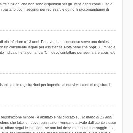
re funzioni che non sono disponibili per gli utenti ospiti come l’uso di
 Ti bastano pochi secondi per registrarti e quindi ti raccomandiamo di
di età inferiore a 13 anni. Per avere tale consenso serve una richiesta
tto con un consulente legale per assistenza. Nota bene che phpBB Limited e
uanto indicato nella domanda “Chi devo contattare per segnalare abusi e/o
ilitato le registrazioni per impedire ai nuovi visitatori di registrarsi.
registrazione minore» è abilitato e hai cliccato su
Ho meno di 13 anni
hiedono che tutte le nuove registrazioni vengano attivate dall’utente stesso
sta, allora segui le istruzioni; se non hai ricevuto nessun messaggio... sei