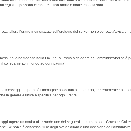
ti registrati possono cambiare il fuso orario e molte impostazioni.
orretta, allora l’orario memorizzato sull’orologio del server non è corretto. Avvisa u
essuno lo ha tradotto nella tua lingua. Prova a chiedere agli amministratori se è po
vi il collegamento in fondo ad ogni pagina).
messaggi. La prima è l’immagine associata al tuo grado, generalmente ha la forma di
che in genere è unica e specifica per ogni utente.
bile aggiungere un avatar utilizzando uno dei seguenti quattro metodi: Gravatar, Gal
ione. Se non ti è concesso l’uso degli avatar, allora è una decisione dell’amministra