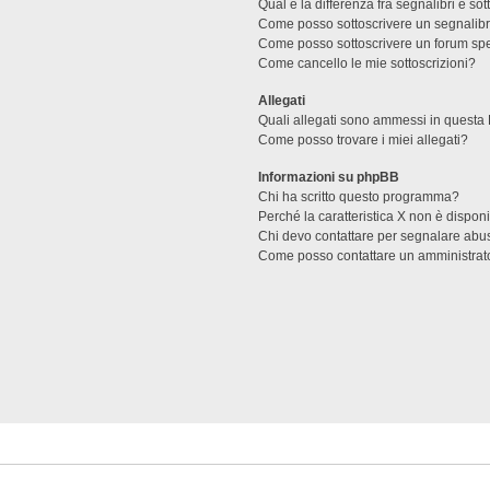
Qual è la differenza fra segnalibri e sot
Come posso sottoscrivere un segnalibr
Come posso sottoscrivere un forum spe
Come cancello le mie sottoscrizioni?
Allegati
Quali allegati sono ammessi in questa
Come posso trovare i miei allegati?
Informazioni su phpBB
Chi ha scritto questo programma?
Perché la caratteristica X non è dispon
Chi devo contattare per segnalare abus
Come posso contattare un amministrat