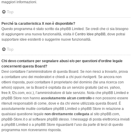
maggiori informazioni.
Top
Perché la caratteristica X non è disponibile?
Questo programma è stato scritto da phpBB Limited. Se credi che ci sia bisogno
di aggiungere una nuova funzionalità, visita il
Centro Idee phpBB
, dove potrai
supportare idee esistenti o suggerire nuove funzionalità.
Top
Chi devo contattare per segnalare abusi e/o per questioni d’ordine legale
concernenti questa Board?
Devi contattare l’amministratore di questa Board. Se non riesci a trovarlo, prova
a contattare uno dei moderatori e chiedi a chi puoi rivolgerti. Se ancora non
ottieni risposta, puoi contattare il proprietario del dominio (fai una ricerca con
whois
) oppure, se la Board è ospitata da un servizio gratuito (ad es. yahoo,
free.fr, f2s.com, ecc.), l’amministratore di tale servizio. Nota che phpBB Limited e
phpBB Store non hanno
assolutamente alcun controllo
e non possono essere
ritenuti responsabili di come, dove e da chi viene utilizzata questa Board. È
assolutamente inutile contattare phpBB Limited o phpBB Store in relazione a
qualsiasi questione legale
non direttamente collegata
al sito phpBB.com,
phpBB-Store.it o al software phpBB stesso. I messaggi di posta elettronica inviati
a phpBB Limited o a phpBB Store riguardanti l’uso da parte di terzi di questo
programma non riceveranno risposta.