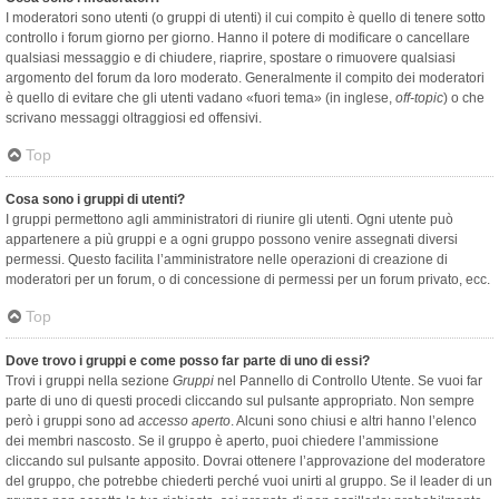
I moderatori sono utenti (o gruppi di utenti) il cui compito è quello di tenere sotto
controllo i forum giorno per giorno. Hanno il potere di modificare o cancellare
qualsiasi messaggio e di chiudere, riaprire, spostare o rimuovere qualsiasi
argomento del forum da loro moderato. Generalmente il compito dei moderatori
è quello di evitare che gli utenti vadano «fuori tema» (in inglese,
off-topic
) o che
scrivano messaggi oltraggiosi ed offensivi.
Top
Cosa sono i gruppi di utenti?
I gruppi permettono agli amministratori di riunire gli utenti. Ogni utente può
appartenere a più gruppi e a ogni gruppo possono venire assegnati diversi
permessi. Questo facilita l’amministratore nelle operazioni di creazione di
moderatori per un forum, o di concessione di permessi per un forum privato, ecc.
Top
Dove trovo i gruppi e come posso far parte di uno di essi?
Trovi i gruppi nella sezione
Gruppi
nel Pannello di Controllo Utente. Se vuoi far
parte di uno di questi procedi cliccando sul pulsante appropriato. Non sempre
però i gruppi sono ad
accesso aperto
. Alcuni sono chiusi e altri hanno l’elenco
dei membri nascosto. Se il gruppo è aperto, puoi chiedere l’ammissione
cliccando sul pulsante apposito. Dovrai ottenere l’approvazione del moderatore
del gruppo, che potrebbe chiederti perché vuoi unirti al gruppo. Se il leader di un