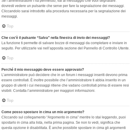
Se l’amministratore l’ha permesso, vai al messaggio che vuoi segnalare:
dovresti vedere un pulsante che serve per fare la segnalazione dei messaggi.
Cliccandolo sarai introdotto alla procedura necessaria per la segnalazione dei
messaggi.
Top
Che cos’è il pulsante “Salva” nella finestra di invio dei messaggi?
La funzione ti permette di salvare bozze di messaggi da completare e inviare in
seguito. Per utilizzarle vai nell’apposita sezione del Pannello di Controllo Utente.
Top
Perché il mio messaggio deve essere approvato?
L’amministratore può decidere che in un forum i messaggi inseriti devono prima
essere controllati. È inoltre possibile che l’amministratore ti abbia inserito in un
gruppo di utenti i cui messaggi ritiene che vadano controllati prima di essere resi
visibili. Contatta l’amministratore per maggiori informazioni.
Top
Come posso spostare in cima un mio argomento?
Cliccando sul collegamento “Argomento in cima” mentre lo stai leggendo, puoi
spostarlo in cima alla lista, nella prima pagina. Se non lo vedi, significa che
questa opzione è disabilitata. È anche possibile spostare in cima gli argomenti