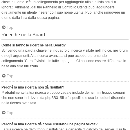
ciascun utente, c’è un collegamento per aggiungerlo alla tua lista amici o
ignorati. Altrimenti, dal tuo Pannello di Controllo Utente puoi aggiungere
direttamente un utente inserendo il suo nome utente. Puoi anche rimuovere un
utente dalla lista dalla stessa pagina.
Top
Ricerche nella Board
Come si fanno le ricerche nella Board?
Scrivendo una parola chiave nel riquadro di ricerca visibile nell’Indice, nei forum
e negli argomenti. Alla ricerca avanzata si può accedere premendo il
collegamento “Cerca” visibile in tutte le pagine. Ci possono essere differenze in
base allo stile utilizzato.
Top
Perché la mia ricerca non dà risultati?
Probabilmente la tua ricerca è troppo vaga e include dei termini troppo comuni
che non sono indicizzati da phpBB3. Sii più specifico e usa le opzioni disponibili
nella ricerca avanzata.
Top
Perché la mia ricerca dà come risultato una pagina vuota?
La tua ricerca ha dato troppi risultati per le capacità di calcolo del server. Usa la