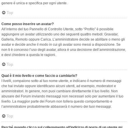
genere è unica e specifica per ogni utente.
Top
Come posso inserire un avatar?
All’interno del tuo Pannello di Controllo Utente, sotto “Profilo” è possibile
aggiungere un avatar utilizzando uno dei seguenti quattro metodi: Gravatar,
Galleria, Remoto oppure Carica. L’amministratore decide se abilitare o meno gli
avatar e decide anche il modo in cui gli avatar sono messi a disposizione. Se
non ti è concesso l’uso degli avatar, allora è una decisione dell’amministrazione,
e devi chiedere a questa le ragioni.
Top
Qual è il mio livello e come faccio a cambiarlo?
I livelli, compaiono sotto al tuo nome utente, e indicano il numero di messaggi
che hai inviato oppure identificano alcuni utenti, ad esempio, moderatori e
amministratori. In genere, non puoi cambiare direttamente il tuo livello. Non
abusare del Forum inviando messaggi non necessari solo per aumentare il tuo
livello. La maggior parte dei Forum non tollera questo comportamento e
l’amministratore probabilmente abbasserà il numero dei tuoi messaggi.
Top
Perché quando clicco sul collegamento all’indirizzo di posta di un utente mi