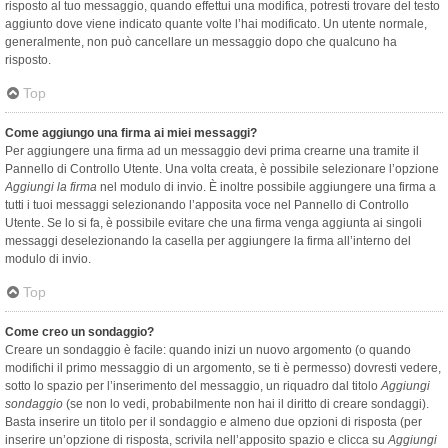
risposto al tuo messaggio, quando effettui una modifica, potresti trovare del testo
aggiunto dove viene indicato quante volte l’hai modificato. Un utente normale,
generalmente, non può cancellare un messaggio dopo che qualcuno ha
risposto.
Top
Come aggiungo una firma ai miei messaggi?
Per aggiungere una firma ad un messaggio devi prima crearne una tramite il
Pannello di Controllo Utente. Una volta creata, è possibile selezionare l’opzione
Aggiungi la firma
nel modulo di invio. È inoltre possibile aggiungere una firma a
tutti i tuoi messaggi selezionando l’apposita voce nel Pannello di Controllo
Utente. Se lo si fa, è possibile evitare che una firma venga aggiunta ai singoli
messaggi deselezionando la casella per aggiungere la firma all’interno del
modulo di invio.
Top
Come creo un sondaggio?
Creare un sondaggio è facile: quando inizi un nuovo argomento (o quando
modifichi il primo messaggio di un argomento, se ti è permesso) dovresti vedere,
sotto lo spazio per l’inserimento del messaggio, un riquadro dal titolo
Aggiungi
sondaggio
(se non lo vedi, probabilmente non hai il diritto di creare sondaggi).
Basta inserire un titolo per il sondaggio e almeno due opzioni di risposta (per
inserire un’opzione di risposta, scrivila nell’apposito spazio e clicca su
Aggiungi