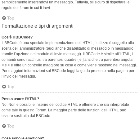
semplicemente inserendovi un messaggio. Tuttavia, sii sicuro di rispettare le
regole del forum in cui ti trovi.
Top
Formattazione e tipi di argomenti
Cos’è il BBCode?
Il BBCode è una speciale implementazione dell’HTML; l’utilizzo è soggetto alla
scelta dell’amministratore (puoi anche disabilitarlo di messaggio in messaggio
tramite l’opzione nel modulo di invio messaggi). Il BBCode è simile all’HTML, i
comandi sono racchiusi tra parentesi quadre [ e ] anziché tra parentesi angolari
< e > e offre un controllo maggiore su cosa e come viene mostrato nei messaggi.
Per maggiori informazioni sul BBCode leggi la guida presente nella pagina per
l’invio dei messaggi.
Top
Posso usare l’HTML?
No. Non è possibile inserire del codice HTML e ottenere che sia interpretato
come tale in questo Forum. La maggior parte delle funzioni dell’HTML può
essere sostituita dal BBCode.
Top
Cosa sono le emoticon?