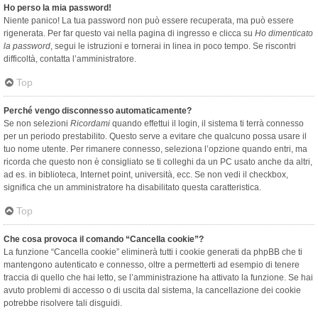
Ho perso la mia password!
Niente panico! La tua password non può essere recuperata, ma può essere
rigenerata. Per far questo vai nella pagina di ingresso e clicca su
Ho dimenticato
la password
, segui le istruzioni e tornerai in linea in poco tempo. Se riscontri
difficoltà, contatta l’amministratore.
Top
Perché vengo disconnesso automaticamente?
Se non selezioni
Ricordami
quando effettui il login, il sistema ti terrà connesso
per un periodo prestabilito. Questo serve a evitare che qualcuno possa usare il
tuo nome utente. Per rimanere connesso, seleziona l’opzione quando entri, ma
ricorda che questo non è consigliato se ti colleghi da un PC usato anche da altri,
ad es. in biblioteca, Internet point, università, ecc. Se non vedi il checkbox,
significa che un amministratore ha disabilitato questa caratteristica.
Top
Che cosa provoca il comando “Cancella cookie”?
La funzione “Cancella cookie” eliminerà tutti i cookie generati da phpBB che ti
mantengono autenticato e connesso, oltre a permetterti ad esempio di tenere
traccia di quello che hai letto, se l’amministrazione ha attivato la funzione. Se hai
avuto problemi di accesso o di uscita dal sistema, la cancellazione dei cookie
potrebbe risolvere tali disguidi.