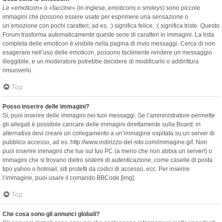
Le «emoticon» o «faccine» (in inglese,
emoticons
o
smileys
) sono piccole
immagini che possono essere usate per esprimere una sensazione o
un’emozione con pochi caratteri; ad es. :) significa felice, :( significa triste. Questo
Forum trasforma automaticamente queste serie di caratteri in immagini. La lista
completa delle emoticon è visibile nella pagina di invio messaggi. Cerca di non
esagerare nell’uso delle emoticon, possono facilmente rendere un messaggio
illeggibile, e un moderatore potrebbe decidere di modificarlo o addirittura
rimuoverlo.
Top
Posso inserire delle immagini?
Sì, puoi inserire delle immagini nei tuoi messaggi. Se l’amministratore permette
gli allegati è possibile caricare delle immagini direttamente sulla Board; in
alternativa devi creare un collegamento a un’immagine ospitata su un server di
pubblico accesso, ad es. http://www.indirizzo-del-sito.com/immagine.gif. Non
puoi inserire immagini che hai sul tuo PC (a meno che non abbia un server!) o
immagini che si trovano dietro sistemi di autenticazione, come caselle di posta
tipo yahoo o hotmail, siti protetti da codici di accesso, ecc. Per inserire
l’immagine, puoi usare il comando BBCode [img].
Top
Che cosa sono gli annunci globali?