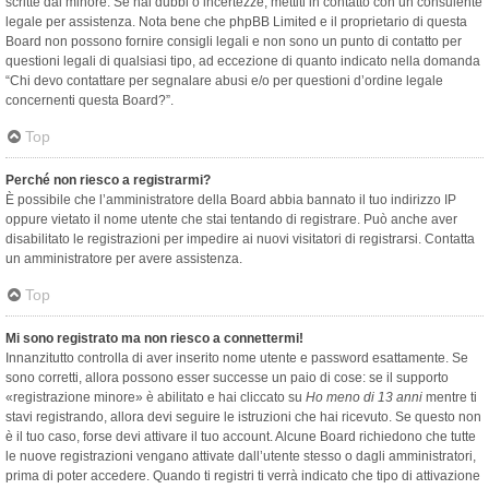
scritte dal minore. Se hai dubbi o incertezze, mettiti in contatto con un consulente
legale per assistenza. Nota bene che phpBB Limited e il proprietario di questa
Board non possono fornire consigli legali e non sono un punto di contatto per
questioni legali di qualsiasi tipo, ad eccezione di quanto indicato nella domanda
“Chi devo contattare per segnalare abusi e/o per questioni d’ordine legale
concernenti questa Board?”.
Top
Perché non riesco a registrarmi?
È possibile che l’amministratore della Board abbia bannato il tuo indirizzo IP
oppure vietato il nome utente che stai tentando di registrare. Può anche aver
disabilitato le registrazioni per impedire ai nuovi visitatori di registrarsi. Contatta
un amministratore per avere assistenza.
Top
Mi sono registrato ma non riesco a connettermi!
Innanzitutto controlla di aver inserito nome utente e password esattamente. Se
sono corretti, allora possono esser successe un paio di cose: se il supporto
«registrazione minore» è abilitato e hai cliccato su
Ho meno di 13 anni
mentre ti
stavi registrando, allora devi seguire le istruzioni che hai ricevuto. Se questo non
è il tuo caso, forse devi attivare il tuo account. Alcune Board richiedono che tutte
le nuove registrazioni vengano attivate dall’utente stesso o dagli amministratori,
prima di poter accedere. Quando ti registri ti verrà indicato che tipo di attivazione