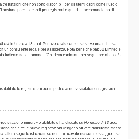
re funzioni che non sono disponibili per gli utenti ospiti come l’uso di
 Ti bastano pochi secondi per registrarti e quindi ti raccomandiamo di
di età inferiore a 13 anni. Per avere tale consenso serve una richiesta
tto con un consulente legale per assistenza. Nota bene che phpBB Limited e
uanto indicato nella domanda “Chi devo contattare per segnalare abusi e/o
ilitato le registrazioni per impedire ai nuovi visitatori di registrarsi.
registrazione minore» è abilitato e hai cliccato su
Ho meno di 13 anni
hiedono che tutte le nuove registrazioni vengano attivate dall’utente stesso
sta, allora segui le istruzioni; se non hai ricevuto nessun messaggio... sei