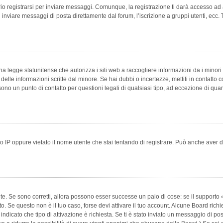
 registrarsi per inviare messaggi. Comunque, la registrazione ti darà accesso ad alt
 inviare messaggi di posta direttamente dal forum, l’iscrizione a gruppi utenti, ecc.
 legge statunitense che autorizza i siti web a raccogliere informazioni da i minori 
e delle informazioni scritte dal minore. Se hai dubbi o incertezze, mettiti in conta
 sono un punto di contatto per questioni legali di qualsiasi tipo, ad eccezione di q
 IP oppure vietato il nome utente che stai tentando di registrare. Può anche aver disab
e. Se sono corretti, allora possono esser successe un paio di cose: se il supporto «
vuto. Se questo non è il tuo caso, forse devi attivare il tuo account. Alcune Board ric
 indicato che tipo di attivazione è richiesta. Se ti è stato inviato un messaggio di po