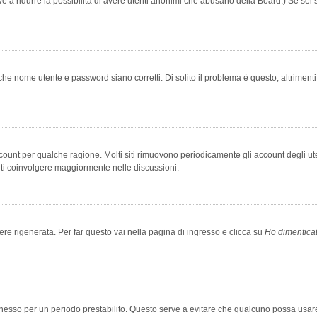
rve a ridurre la possibilità di avere utenti anonimi che abusano della Board.) Se sei s
che nome utente e password siano corretti. Di solito il problema è questo, altriment
account per qualche ragione. Molti siti rimuovono periodicamente gli account degli u
rti coinvolgere maggiormente nelle discussioni.
 rigenerata. Per far questo vai nella pagina di ingresso e clicca su
Ho dimentica
 connesso per un periodo prestabilito. Questo serve a evitare che qualcuno possa us