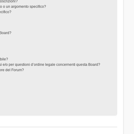
toscrizioni?
o o un argomento specifico?
cifico?
 Board?
ibile?
i e/o per questioni d’ordine legale concernenti questa Board?
ore del Forum?