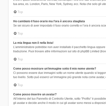
tua area, es. London, Paris, New York, Sydney, ecc. Nota che solo gli uten
Top
Ho cambiato il fuso orario ma l’ora è ancora sbagliata
Se sei sicuro di aver impostato il fuso orario corretto e l’ora è ancora sc
Top
La mia lingua non è nella lista!
L’amministratore potrebbe non aver installato il pacchetto lingua oppure n
traduzione. Puoi trovare altre informazioni sul sito di phpBB Limited (tro
Top
Come posso mostrare un’immagine sotto il mio nome utente?
Ci possono essere due immagini sotto un nome utente quando si leggono i 
tuo livello. Sotto può esserci un’immagine più grande nota come avatar, 
Top
Come posso inserire un avatar?
All’interno del tuo Pannello di Controllo Utente, sotto “Profilo” è possi
gli avatar e decide anche il modo in cui gli avatar sono messi a disposiz