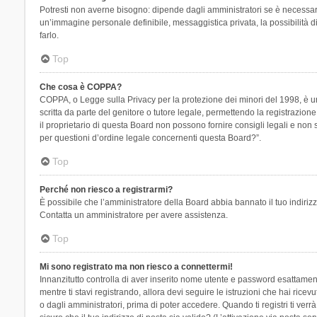
Potresti non averne bisogno: dipende dagli amministratori se è necessario
un’immagine personale definibile, messaggistica privata, la possibilità di
farlo.
Top
Che cosa è COPPA?
COPPA, o Legge sulla Privacy per la protezione dei minori del 1998, è una
scritta da parte del genitore o tutore legale, permettendo la registrazion
il proprietario di questa Board non possono fornire consigli legali e non
per questioni d’ordine legale concernenti questa Board?”.
Top
Perché non riesco a registrarmi?
È possibile che l’amministratore della Board abbia bannato il tuo indirizzo
Contatta un amministratore per avere assistenza.
Top
Mi sono registrato ma non riesco a connettermi!
Innanzitutto controlla di aver inserito nome utente e password esattament
mentre ti stavi registrando, allora devi seguire le istruzioni che hai rice
o dagli amministratori, prima di poter accedere. Quando ti registri ti verrà