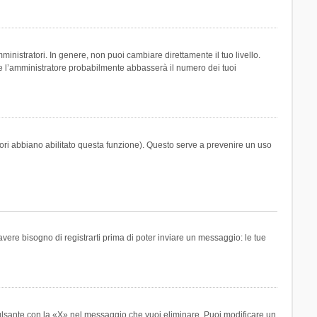
inistratori. In genere, non puoi cambiare direttamente il tuo livello.
 l’amministratore probabilmente abbasserà il numero dei tuoi
tori abbiano abilitato questa funzione). Questo serve a prevenire un uso
ere bisogno di registrarti prima di poter inviare un messaggio: le tue
ulsante con la «X» nel messaggio che vuoi eliminare. Puoi modificare un