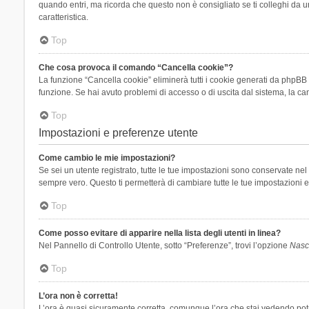
quando entri, ma ricorda che questo non è consigliato se ti colleghi da un
caratteristica.
Top
Che cosa provoca il comando “Cancella cookie”?
La funzione “Cancella cookie” eliminerà tutti i cookie generati da phpBB 
funzione. Se hai avuto problemi di accesso o di uscita dal sistema, la can
Top
Impostazioni e preferenze utente
Come cambio le mie impostazioni?
Se sei un utente registrato, tutte le tue impostazioni sono conservate n
sempre vero. Questo ti permetterà di cambiare tutte le tue impostazioni e
Top
Come posso evitare di apparire nella lista degli utenti in linea?
Nel Pannello di Controllo Utente, sotto “Preferenze”, trovi l’opzione
Nasco
Top
L’ora non è corretta!
L’ora è quasi sicuramente corretta, comunque l’ora che stai vedendo potreb