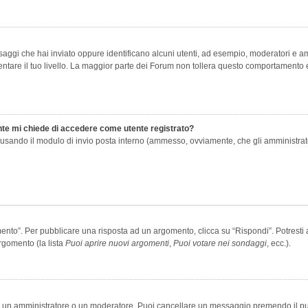
saggi che hai inviato oppure identificano alcuni utenti, ad esempio, moderatori e amm
re il tuo livello. La maggior parte dei Forum non tollera questo comportamento e
ente mi chiede di accedere come utente registrato?
nti usando il modulo di invio posta interno (ammesso, ovviamente, che gli amministra
o”. Per pubblicare una risposta ad un argomento, clicca su “Rispondi”. Potresti av
rgomento (la lista
Puoi aprire nuovi argomenti
,
Puoi votare nei sondaggi
, ecc.).
ia un amministratore o un moderatore. Puoi cancellare un messaggio premendo il p