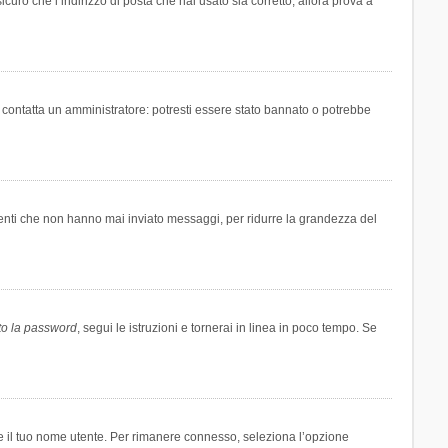
icuro che l’indirizzo di posta che hai usato sia corretto, allora prova a
i contatta un amministratore: potresti essere stato bannato o potrebbe
tenti che non hanno mai inviato messaggi, per ridurre la grandezza del
to la password
, segui le istruzioni e tornerai in linea in poco tempo. Se
are il tuo nome utente. Per rimanere connesso, seleziona l’opzione