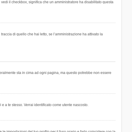
n vedi il checkbox, significa che un amministratore ha disabilitato questa
accia di quello che hai letto, se l’amministrazione ha attivato la
generalmente sta in cima ad ogni pagina, ma questo potrebbe non essere
i e a te stesso. Verrai identificato come utente nascosto.
e impostazioni del tuo profilo per il fuso orario e farlo coincidere con la