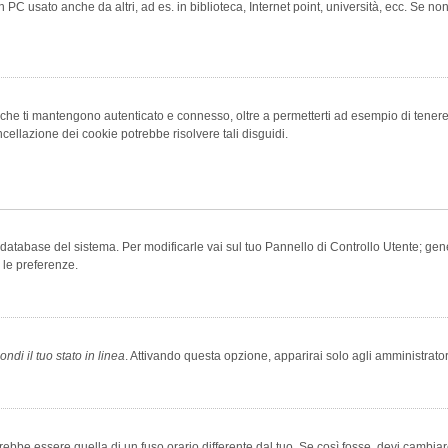
 PC usato anche da altri, ad es. in biblioteca, Internet point, università, ecc. Se no
che ti mantengono autenticato e connesso, oltre a permetterti ad esempio di tenere tr
cellazione dei cookie potrebbe risolvere tali disguidi.
el database del sistema. Per modificarle vai sul tuo Pannello di Controllo Utente; 
 le preferenze.
ndi il tuo stato in linea
. Attivando questa opzione, apparirai solo agli amministrator
be essere quella di un fuso orario differente dal tuo. Se così fosse, devi cambiare l