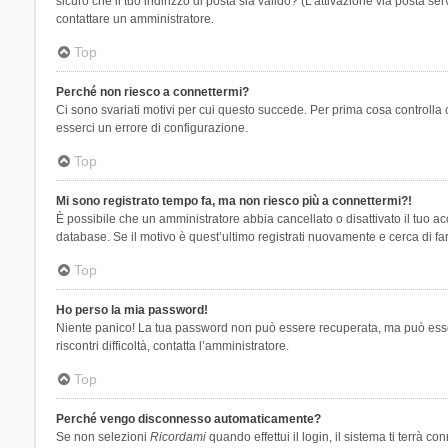
sicuro che il tuo indirizzo di posta sia valido? (L’attivazione via posta se
contattare un amministratore.
Top
Perché non riesco a connettermi?
Ci sono svariati motivi per cui questo succede. Per prima cosa controlla 
esserci un errore di configurazione.
Top
Mi sono registrato tempo fa, ma non riesco più a connettermi?!
È possibile che un amministratore abbia cancellato o disattivato il tuo 
database. Se il motivo è quest’ultimo registrati nuovamente e cerca di fa
Top
Ho perso la mia password!
Niente panico! La tua password non può essere recuperata, ma può essere
riscontri difficoltà, contatta l’amministratore.
Top
Perché vengo disconnesso automaticamente?
Se non selezioni
Ricordami
quando effettui il login, il sistema ti terrà