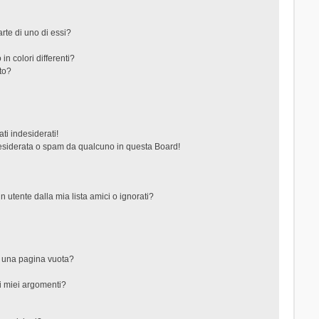
rte di uno di essi?
in colori differenti?
to?
ti indesiderati!
esiderata o spam da qualcuno in questa Board!
tente dalla mia lista amici o ignorati?
?
o una pagina vuota?
i miei argomenti?