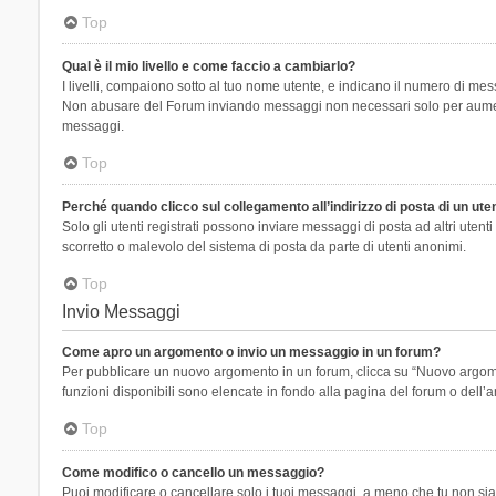
Top
Qual è il mio livello e come faccio a cambiarlo?
I livelli, compaiono sotto al tuo nome utente, e indicano il numero di mes
Non abusare del Forum inviando messaggi non necessari solo per aumenta
messaggi.
Top
Perché quando clicco sul collegamento all’indirizzo di posta di un ut
Solo gli utenti registrati possono inviare messaggi di posta ad altri ute
scorretto o malevolo del sistema di posta da parte di utenti anonimi.
Top
Invio Messaggi
Come apro un argomento o invio un messaggio in un forum?
Per pubblicare un nuovo argomento in un forum, clicca su “Nuovo argoment
funzioni disponibili sono elencate in fondo alla pagina del forum o dell’a
Top
Come modifico o cancello un messaggio?
Puoi modificare o cancellare solo i tuoi messaggi, a meno che tu non s