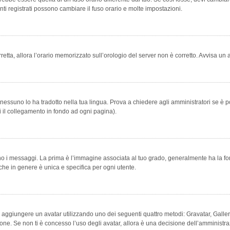
ti registrati possono cambiare il fuso orario e molte impostazioni.
orretta, allora l’orario memorizzato sull’orologio del server non è corretto. Avvisa u
essuno lo ha tradotto nella tua lingua. Prova a chiedere agli amministratori se è po
vi il collegamento in fondo ad ogni pagina).
messaggi. La prima è l’immagine associata al tuo grado, generalmente ha la forma di
che in genere è unica e specifica per ogni utente.
bile aggiungere un avatar utilizzando uno dei seguenti quattro metodi: Gravatar, Gal
ione. Se non ti è concesso l’uso degli avatar, allora è una decisione dell’amministra