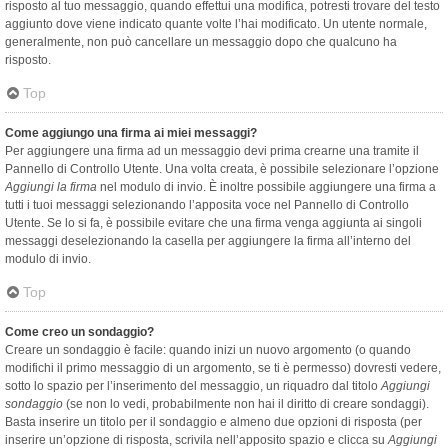
risposto al tuo messaggio, quando effettui una modifica, potresti trovare del testo
aggiunto dove viene indicato quante volte l’hai modificato. Un utente normale,
generalmente, non può cancellare un messaggio dopo che qualcuno ha
risposto.
Top
Come aggiungo una firma ai miei messaggi?
Per aggiungere una firma ad un messaggio devi prima crearne una tramite il
Pannello di Controllo Utente. Una volta creata, è possibile selezionare l’opzione
Aggiungi la firma
nel modulo di invio. È inoltre possibile aggiungere una firma a
tutti i tuoi messaggi selezionando l’apposita voce nel Pannello di Controllo
Utente. Se lo si fa, è possibile evitare che una firma venga aggiunta ai singoli
messaggi deselezionando la casella per aggiungere la firma all’interno del
modulo di invio.
Top
Come creo un sondaggio?
Creare un sondaggio è facile: quando inizi un nuovo argomento (o quando
modifichi il primo messaggio di un argomento, se ti è permesso) dovresti vedere,
sotto lo spazio per l’inserimento del messaggio, un riquadro dal titolo
Aggiungi
sondaggio
(se non lo vedi, probabilmente non hai il diritto di creare sondaggi).
Basta inserire un titolo per il sondaggio e almeno due opzioni di risposta (per
inserire un’opzione di risposta, scrivila nell’apposito spazio e clicca su
Aggiungi