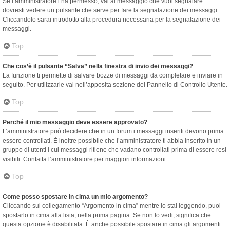
Se l’amministratore l’ha permesso, vai al messaggio che vuoi segnalare:
dovresti vedere un pulsante che serve per fare la segnalazione dei messaggi.
Cliccandolo sarai introdotto alla procedura necessaria per la segnalazione dei
messaggi.
Top
Che cos’è il pulsante “Salva” nella finestra di invio dei messaggi?
La funzione ti permette di salvare bozze di messaggi da completare e inviare in
seguito. Per utilizzarle vai nell’apposita sezione del Pannello di Controllo Utente.
Top
Perché il mio messaggio deve essere approvato?
L’amministratore può decidere che in un forum i messaggi inseriti devono prima
essere controllati. È inoltre possibile che l’amministratore ti abbia inserito in un
gruppo di utenti i cui messaggi ritiene che vadano controllati prima di essere resi
visibili. Contatta l’amministratore per maggiori informazioni.
Top
Come posso spostare in cima un mio argomento?
Cliccando sul collegamento “Argomento in cima” mentre lo stai leggendo, puoi
spostarlo in cima alla lista, nella prima pagina. Se non lo vedi, significa che
questa opzione è disabilitata. È anche possibile spostare in cima gli argomenti