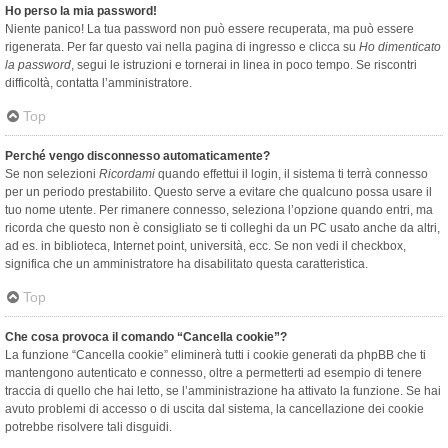
Ho perso la mia password!
Niente panico! La tua password non può essere recuperata, ma può essere
rigenerata. Per far questo vai nella pagina di ingresso e clicca su
Ho dimenticato
la password
, segui le istruzioni e tornerai in linea in poco tempo. Se riscontri
difficoltà, contatta l’amministratore.
Top
Perché vengo disconnesso automaticamente?
Se non selezioni
Ricordami
quando effettui il login, il sistema ti terrà connesso
per un periodo prestabilito. Questo serve a evitare che qualcuno possa usare il
tuo nome utente. Per rimanere connesso, seleziona l’opzione quando entri, ma
ricorda che questo non è consigliato se ti colleghi da un PC usato anche da altri,
ad es. in biblioteca, Internet point, università, ecc. Se non vedi il checkbox,
significa che un amministratore ha disabilitato questa caratteristica.
Top
Che cosa provoca il comando “Cancella cookie”?
La funzione “Cancella cookie” eliminerà tutti i cookie generati da phpBB che ti
mantengono autenticato e connesso, oltre a permetterti ad esempio di tenere
traccia di quello che hai letto, se l’amministrazione ha attivato la funzione. Se hai
avuto problemi di accesso o di uscita dal sistema, la cancellazione dei cookie
potrebbe risolvere tali disguidi.