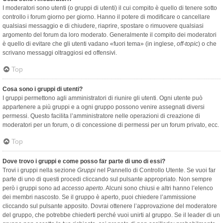
I moderatori sono utenti (o gruppi di utenti) il cui compito è quello di tenere sotto
controllo i forum giorno per giorno. Hanno il potere di modificare o cancellare
qualsiasi messaggio e di chiudere, riaprire, spostare o rimuovere qualsiasi
argomento del forum da loro moderato. Generalmente il compito dei moderatori
è quello di evitare che gli utenti vadano «fuori tema» (in inglese,
off-topic
) o che
scrivano messaggi oltraggiosi ed offensivi.
Top
Cosa sono i gruppi di utenti?
I gruppi permettono agli amministratori di riunire gli utenti. Ogni utente può
appartenere a più gruppi e a ogni gruppo possono venire assegnati diversi
permessi. Questo facilita l’amministratore nelle operazioni di creazione di
moderatori per un forum, o di concessione di permessi per un forum privato, ecc.
Top
Dove trovo i gruppi e come posso far parte di uno di essi?
Trovi i gruppi nella sezione
Gruppi
nel Pannello di Controllo Utente. Se vuoi far
parte di uno di questi procedi cliccando sul pulsante appropriato. Non sempre
però i gruppi sono ad
accesso aperto
. Alcuni sono chiusi e altri hanno l’elenco
dei membri nascosto. Se il gruppo è aperto, puoi chiedere l’ammissione
cliccando sul pulsante apposito. Dovrai ottenere l’approvazione del moderatore
del gruppo, che potrebbe chiederti perché vuoi unirti al gruppo. Se il leader di un