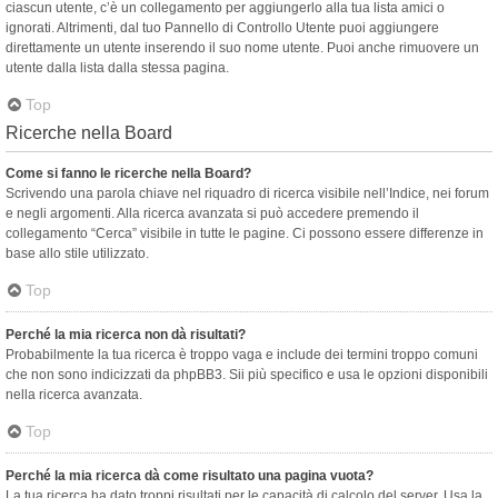
ciascun utente, c’è un collegamento per aggiungerlo alla tua lista amici o
ignorati. Altrimenti, dal tuo Pannello di Controllo Utente puoi aggiungere
direttamente un utente inserendo il suo nome utente. Puoi anche rimuovere un
utente dalla lista dalla stessa pagina.
Top
Ricerche nella Board
Come si fanno le ricerche nella Board?
Scrivendo una parola chiave nel riquadro di ricerca visibile nell’Indice, nei forum
e negli argomenti. Alla ricerca avanzata si può accedere premendo il
collegamento “Cerca” visibile in tutte le pagine. Ci possono essere differenze in
base allo stile utilizzato.
Top
Perché la mia ricerca non dà risultati?
Probabilmente la tua ricerca è troppo vaga e include dei termini troppo comuni
che non sono indicizzati da phpBB3. Sii più specifico e usa le opzioni disponibili
nella ricerca avanzata.
Top
Perché la mia ricerca dà come risultato una pagina vuota?
La tua ricerca ha dato troppi risultati per le capacità di calcolo del server. Usa la