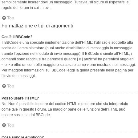
semplicemente inserendovi un messaggio. Tuttavia, sii sicuro di rispettare le
regole del forum in cui ti trovi.
Top
Formattazione e tipi di argomenti
Cos’è il BBCode?
Il BBCode è una speciale implementazione dell’HTML; l’utilizzo è soggetto alla
scelta dell’amministratore (puoi anche disabilitarlo di messaggio in messaggio
tramite l’opzione nel modulo di invio messaggi). Il BBCode è simile all’HTML, i
comandi sono racchiusi tra parentesi quadre [ e ] anziché tra parentesi angolari
< e > e offre un controllo maggiore su cosa e come viene mostrato nei messaggi.
Per maggiori informazioni sul BBCode leggi la guida presente nella pagina per
l’invio dei messaggi.
Top
Posso usare l’HTML?
No. Non è possibile inserire del codice HTML e ottenere che sia interpretato
come tale in questo Forum. La maggior parte delle funzioni dell’HTML può
essere sostituita dal BBCode.
Top
Cosa sono le emoticon?