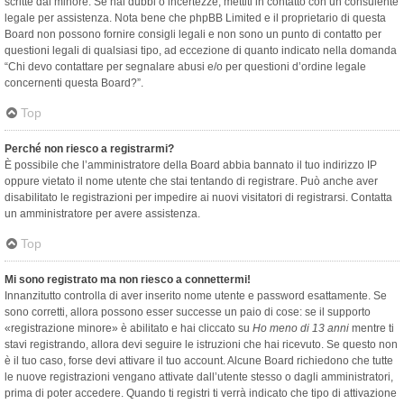
scritte dal minore. Se hai dubbi o incertezze, mettiti in contatto con un consulente
legale per assistenza. Nota bene che phpBB Limited e il proprietario di questa
Board non possono fornire consigli legali e non sono un punto di contatto per
questioni legali di qualsiasi tipo, ad eccezione di quanto indicato nella domanda
“Chi devo contattare per segnalare abusi e/o per questioni d’ordine legale
concernenti questa Board?”.
Top
Perché non riesco a registrarmi?
È possibile che l’amministratore della Board abbia bannato il tuo indirizzo IP
oppure vietato il nome utente che stai tentando di registrare. Può anche aver
disabilitato le registrazioni per impedire ai nuovi visitatori di registrarsi. Contatta
un amministratore per avere assistenza.
Top
Mi sono registrato ma non riesco a connettermi!
Innanzitutto controlla di aver inserito nome utente e password esattamente. Se
sono corretti, allora possono esser successe un paio di cose: se il supporto
«registrazione minore» è abilitato e hai cliccato su
Ho meno di 13 anni
mentre ti
stavi registrando, allora devi seguire le istruzioni che hai ricevuto. Se questo non
è il tuo caso, forse devi attivare il tuo account. Alcune Board richiedono che tutte
le nuove registrazioni vengano attivate dall’utente stesso o dagli amministratori,
prima di poter accedere. Quando ti registri ti verrà indicato che tipo di attivazione