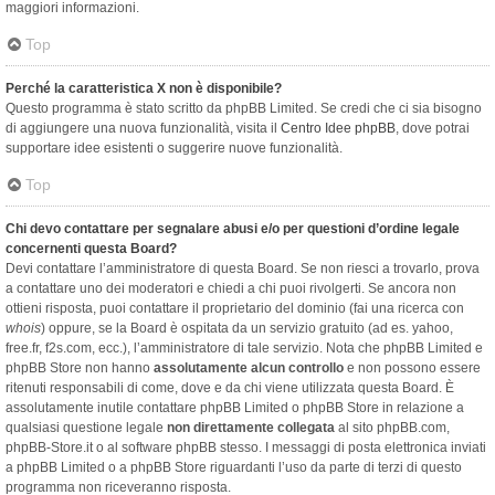
maggiori informazioni.
Top
Perché la caratteristica X non è disponibile?
Questo programma è stato scritto da phpBB Limited. Se credi che ci sia bisogno
di aggiungere una nuova funzionalità, visita il
Centro Idee phpBB
, dove potrai
supportare idee esistenti o suggerire nuove funzionalità.
Top
Chi devo contattare per segnalare abusi e/o per questioni d’ordine legale
concernenti questa Board?
Devi contattare l’amministratore di questa Board. Se non riesci a trovarlo, prova
a contattare uno dei moderatori e chiedi a chi puoi rivolgerti. Se ancora non
ottieni risposta, puoi contattare il proprietario del dominio (fai una ricerca con
whois
) oppure, se la Board è ospitata da un servizio gratuito (ad es. yahoo,
free.fr, f2s.com, ecc.), l’amministratore di tale servizio. Nota che phpBB Limited e
phpBB Store non hanno
assolutamente alcun controllo
e non possono essere
ritenuti responsabili di come, dove e da chi viene utilizzata questa Board. È
assolutamente inutile contattare phpBB Limited o phpBB Store in relazione a
qualsiasi questione legale
non direttamente collegata
al sito phpBB.com,
phpBB-Store.it o al software phpBB stesso. I messaggi di posta elettronica inviati
a phpBB Limited o a phpBB Store riguardanti l’uso da parte di terzi di questo
programma non riceveranno risposta.