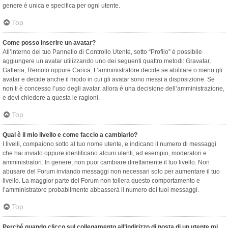
genere è unica e specifica per ogni utente.
Top
Come posso inserire un avatar?
All’interno del tuo Pannello di Controllo Utente, sotto “Profilo” è possibile
aggiungere un avatar utilizzando uno dei seguenti quattro metodi: Gravatar,
Galleria, Remoto oppure Carica. L’amministratore decide se abilitare o meno gli
avatar e decide anche il modo in cui gli avatar sono messi a disposizione. Se
non ti è concesso l’uso degli avatar, allora è una decisione dell’amministrazione,
e devi chiedere a questa le ragioni.
Top
Qual è il mio livello e come faccio a cambiarlo?
I livelli, compaiono sotto al tuo nome utente, e indicano il numero di messaggi
che hai inviato oppure identificano alcuni utenti, ad esempio, moderatori e
amministratori. In genere, non puoi cambiare direttamente il tuo livello. Non
abusare del Forum inviando messaggi non necessari solo per aumentare il tuo
livello. La maggior parte dei Forum non tollera questo comportamento e
l’amministratore probabilmente abbasserà il numero dei tuoi messaggi.
Top
Perché quando clicco sul collegamento all’indirizzo di posta di un utente mi