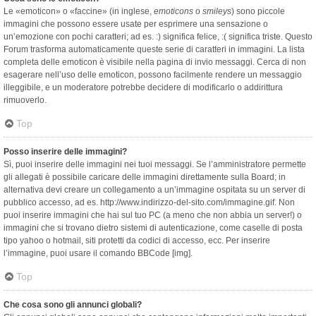
Le «emoticon» o «faccine» (in inglese,
emoticons
o
smileys
) sono piccole
immagini che possono essere usate per esprimere una sensazione o
un’emozione con pochi caratteri; ad es. :) significa felice, :( significa triste. Questo
Forum trasforma automaticamente queste serie di caratteri in immagini. La lista
completa delle emoticon è visibile nella pagina di invio messaggi. Cerca di non
esagerare nell’uso delle emoticon, possono facilmente rendere un messaggio
illeggibile, e un moderatore potrebbe decidere di modificarlo o addirittura
rimuoverlo.
Top
Posso inserire delle immagini?
Sì, puoi inserire delle immagini nei tuoi messaggi. Se l’amministratore permette
gli allegati è possibile caricare delle immagini direttamente sulla Board; in
alternativa devi creare un collegamento a un’immagine ospitata su un server di
pubblico accesso, ad es. http://www.indirizzo-del-sito.com/immagine.gif. Non
puoi inserire immagini che hai sul tuo PC (a meno che non abbia un server!) o
immagini che si trovano dietro sistemi di autenticazione, come caselle di posta
tipo yahoo o hotmail, siti protetti da codici di accesso, ecc. Per inserire
l’immagine, puoi usare il comando BBCode [img].
Top
Che cosa sono gli annunci globali?