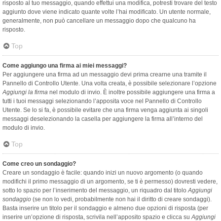
risposto al tuo messaggio, quando effettui una modifica, potresti trovare del testo
aggiunto dove viene indicato quante volte l’hai modificato. Un utente normale,
generalmente, non può cancellare un messaggio dopo che qualcuno ha
risposto.
Top
Come aggiungo una firma ai miei messaggi?
Per aggiungere una firma ad un messaggio devi prima crearne una tramite il
Pannello di Controllo Utente. Una volta creata, è possibile selezionare l’opzione
Aggiungi la firma
nel modulo di invio. È inoltre possibile aggiungere una firma a
tutti i tuoi messaggi selezionando l’apposita voce nel Pannello di Controllo
Utente. Se lo si fa, è possibile evitare che una firma venga aggiunta ai singoli
messaggi deselezionando la casella per aggiungere la firma all’interno del
modulo di invio.
Top
Come creo un sondaggio?
Creare un sondaggio è facile: quando inizi un nuovo argomento (o quando
modifichi il primo messaggio di un argomento, se ti è permesso) dovresti vedere,
sotto lo spazio per l’inserimento del messaggio, un riquadro dal titolo
Aggiungi
sondaggio
(se non lo vedi, probabilmente non hai il diritto di creare sondaggi).
Basta inserire un titolo per il sondaggio e almeno due opzioni di risposta (per
inserire un’opzione di risposta, scrivila nell’apposito spazio e clicca su
Aggiungi