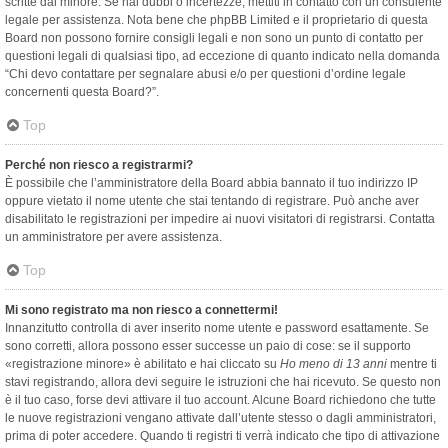
scritte dal minore. Se hai dubbi o incertezze, mettiti in contatto con un consulente
legale per assistenza. Nota bene che phpBB Limited e il proprietario di questa
Board non possono fornire consigli legali e non sono un punto di contatto per
questioni legali di qualsiasi tipo, ad eccezione di quanto indicato nella domanda
“Chi devo contattare per segnalare abusi e/o per questioni d’ordine legale
concernenti questa Board?”.
Top
Perché non riesco a registrarmi?
È possibile che l’amministratore della Board abbia bannato il tuo indirizzo IP
oppure vietato il nome utente che stai tentando di registrare. Può anche aver
disabilitato le registrazioni per impedire ai nuovi visitatori di registrarsi. Contatta
un amministratore per avere assistenza.
Top
Mi sono registrato ma non riesco a connettermi!
Innanzitutto controlla di aver inserito nome utente e password esattamente. Se
sono corretti, allora possono esser successe un paio di cose: se il supporto
«registrazione minore» è abilitato e hai cliccato su
Ho meno di 13 anni
mentre ti
stavi registrando, allora devi seguire le istruzioni che hai ricevuto. Se questo non
è il tuo caso, forse devi attivare il tuo account. Alcune Board richiedono che tutte
le nuove registrazioni vengano attivate dall’utente stesso o dagli amministratori,
prima di poter accedere. Quando ti registri ti verrà indicato che tipo di attivazione