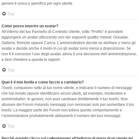
genere è unica e specifica per ogni utente.
Top
Come posso inserire un avatar?
All’interno del tuo Pannello di Controllo Utente, sotto “Profilo” è possibile
aggiungere un avatar utilizzando uno dei seguenti quattro metodi: Gravatar,
Galleria, Remoto oppure Carica. L’amministratore decide se abilitare o meno gli
avatar e decide anche il modo in cui gli avatar sono messi a disposizione. Se
non ti è concesso l’uso degli avatar, allora è una decisione dell’amministrazione,
e devi chiedere a questa le ragioni.
Top
Qual è il mio livello e come faccio a cambiarlo?
I livelli, compaiono sotto al tuo nome utente, e indicano il numero di messaggi
che hai inviato oppure identificano alcuni utenti, ad esempio, moderatori e
amministratori. In genere, non puoi cambiare direttamente il tuo livello. Non
abusare del Forum inviando messaggi non necessari solo per aumentare il tuo
livello. La maggior parte dei Forum non tollera questo comportamento e
l’amministratore probabilmente abbasserà il numero dei tuoi messaggi.
Top
Perché quando clicco sul collegamento all’indirizzo di posta di un utente mi