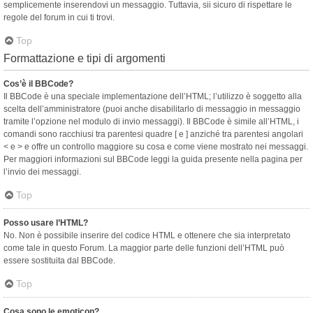
semplicemente inserendovi un messaggio. Tuttavia, sii sicuro di rispettare le
regole del forum in cui ti trovi.
Top
Formattazione e tipi di argomenti
Cos’è il BBCode?
Il BBCode è una speciale implementazione dell’HTML; l’utilizzo è soggetto alla
scelta dell’amministratore (puoi anche disabilitarlo di messaggio in messaggio
tramite l’opzione nel modulo di invio messaggi). Il BBCode è simile all’HTML, i
comandi sono racchiusi tra parentesi quadre [ e ] anziché tra parentesi angolari
< e > e offre un controllo maggiore su cosa e come viene mostrato nei messaggi.
Per maggiori informazioni sul BBCode leggi la guida presente nella pagina per
l’invio dei messaggi.
Top
Posso usare l’HTML?
No. Non è possibile inserire del codice HTML e ottenere che sia interpretato
come tale in questo Forum. La maggior parte delle funzioni dell’HTML può
essere sostituita dal BBCode.
Top
Cosa sono le emoticon?