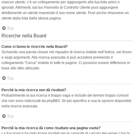
ciascun utente, c’è un collegamento per aggiungerlo alla tua lista amici o
ignorati. Altrimenti, dal tuo Pannello di Controllo Utente puoi aggiungere
direttamente un utente inserendo il suo nome utente. Puoi anche rimuovere un
utente dalla lista dalla stessa pagina.
Top
Ricerche nella Board
Come si fanno le ricerche nella Board?
Scrivendo una parola chiave nel riquadro di ricerca visibile nell’Indice, nei forum
e negli argomenti. Alla ricerca avanzata si può accedere premendo il
collegamento “Cerca” visibile in tutte le pagine. Ci possono essere differenze in
base allo stile utilizzato.
Top
Perché la mia ricerca non dà risultati?
Probabilmente la tua ricerca è troppo vaga e include dei termini troppo comuni
che non sono indicizzati da phpBB3. Sii più specifico e usa le opzioni disponibili
nella ricerca avanzata.
Top
Perché la mia ricerca dà come risultato una pagina vuota?
La tua ricerca ha dato troppi risultati per le capacità di calcolo del server. Usa la