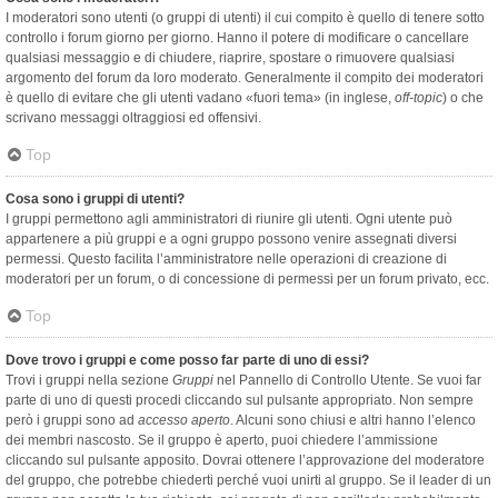
I moderatori sono utenti (o gruppi di utenti) il cui compito è quello di tenere sotto
controllo i forum giorno per giorno. Hanno il potere di modificare o cancellare
qualsiasi messaggio e di chiudere, riaprire, spostare o rimuovere qualsiasi
argomento del forum da loro moderato. Generalmente il compito dei moderatori
è quello di evitare che gli utenti vadano «fuori tema» (in inglese,
off-topic
) o che
scrivano messaggi oltraggiosi ed offensivi.
Top
Cosa sono i gruppi di utenti?
I gruppi permettono agli amministratori di riunire gli utenti. Ogni utente può
appartenere a più gruppi e a ogni gruppo possono venire assegnati diversi
permessi. Questo facilita l’amministratore nelle operazioni di creazione di
moderatori per un forum, o di concessione di permessi per un forum privato, ecc.
Top
Dove trovo i gruppi e come posso far parte di uno di essi?
Trovi i gruppi nella sezione
Gruppi
nel Pannello di Controllo Utente. Se vuoi far
parte di uno di questi procedi cliccando sul pulsante appropriato. Non sempre
però i gruppi sono ad
accesso aperto
. Alcuni sono chiusi e altri hanno l’elenco
dei membri nascosto. Se il gruppo è aperto, puoi chiedere l’ammissione
cliccando sul pulsante apposito. Dovrai ottenere l’approvazione del moderatore
del gruppo, che potrebbe chiederti perché vuoi unirti al gruppo. Se il leader di un