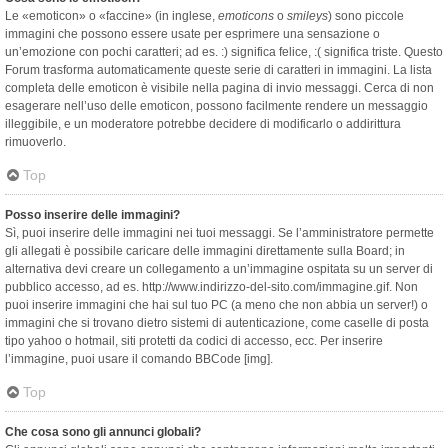
Le «emoticon» o «faccine» (in inglese,
emoticons
o
smileys
) sono piccole
immagini che possono essere usate per esprimere una sensazione o
un’emozione con pochi caratteri; ad es. :) significa felice, :( significa triste. Questo
Forum trasforma automaticamente queste serie di caratteri in immagini. La lista
completa delle emoticon è visibile nella pagina di invio messaggi. Cerca di non
esagerare nell’uso delle emoticon, possono facilmente rendere un messaggio
illeggibile, e un moderatore potrebbe decidere di modificarlo o addirittura
rimuoverlo.
Top
Posso inserire delle immagini?
Sì, puoi inserire delle immagini nei tuoi messaggi. Se l’amministratore permette
gli allegati è possibile caricare delle immagini direttamente sulla Board; in
alternativa devi creare un collegamento a un’immagine ospitata su un server di
pubblico accesso, ad es. http://www.indirizzo-del-sito.com/immagine.gif. Non
puoi inserire immagini che hai sul tuo PC (a meno che non abbia un server!) o
immagini che si trovano dietro sistemi di autenticazione, come caselle di posta
tipo yahoo o hotmail, siti protetti da codici di accesso, ecc. Per inserire
l’immagine, puoi usare il comando BBCode [img].
Top
Che cosa sono gli annunci globali?