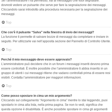
Se l’amministratore l’ha permesso, vai al messaggio che vuoi segnalare:
dovresti vedere un pulsante che serve per fare la segnalazione dei messaggi.
Cliccandolo sarai introdotto alla procedura necessaria per la segnalazione dei
messaggi.
Top
Che cos’è il pulsante “Salva” nella finestra di invio dei messaggi?
La funzione ti permette di salvare bozze di messaggi da completare e inviare in
seguito. Per utilizzarle vai nell’apposita sezione del Pannello di Controllo Utente.
Top
Perché il mio messaggio deve essere approvato?
L’amministratore può decidere che in un forum i messaggi inseriti devono prima
essere controllati. È inoltre possibile che l’amministratore ti abbia inserito in un
gruppo di utenti i cui messaggi ritiene che vadano controllati prima di essere resi
visibili. Contatta l’amministratore per maggiori informazioni.
Top
Come posso spostare in cima un mio argomento?
Cliccando sul collegamento “Argomento in cima” mentre lo stai leggendo, puoi
spostarlo in cima alla lista, nella prima pagina. Se non lo vedi, significa che
questa opzione è disabilitata. È anche possibile spostare in cima gli argomenti