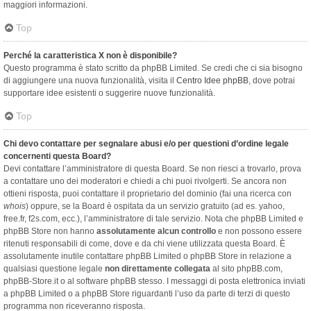
maggiori informazioni.
Top
Perché la caratteristica X non è disponibile?
Questo programma è stato scritto da phpBB Limited. Se credi che ci sia bisogno
di aggiungere una nuova funzionalità, visita il
Centro Idee phpBB
, dove potrai
supportare idee esistenti o suggerire nuove funzionalità.
Top
Chi devo contattare per segnalare abusi e/o per questioni d’ordine legale
concernenti questa Board?
Devi contattare l’amministratore di questa Board. Se non riesci a trovarlo, prova
a contattare uno dei moderatori e chiedi a chi puoi rivolgerti. Se ancora non
ottieni risposta, puoi contattare il proprietario del dominio (fai una ricerca con
whois
) oppure, se la Board è ospitata da un servizio gratuito (ad es. yahoo,
free.fr, f2s.com, ecc.), l’amministratore di tale servizio. Nota che phpBB Limited e
phpBB Store non hanno
assolutamente alcun controllo
e non possono essere
ritenuti responsabili di come, dove e da chi viene utilizzata questa Board. È
assolutamente inutile contattare phpBB Limited o phpBB Store in relazione a
qualsiasi questione legale
non direttamente collegata
al sito phpBB.com,
phpBB-Store.it o al software phpBB stesso. I messaggi di posta elettronica inviati
a phpBB Limited o a phpBB Store riguardanti l’uso da parte di terzi di questo
programma non riceveranno risposta.