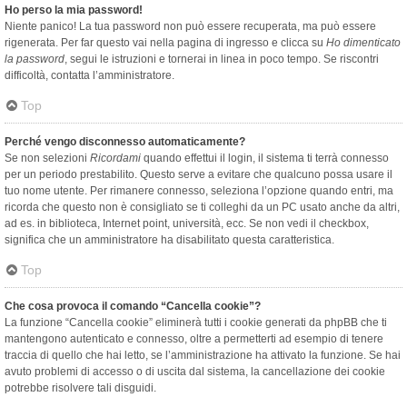
Ho perso la mia password!
Niente panico! La tua password non può essere recuperata, ma può essere
rigenerata. Per far questo vai nella pagina di ingresso e clicca su
Ho dimenticato
la password
, segui le istruzioni e tornerai in linea in poco tempo. Se riscontri
difficoltà, contatta l’amministratore.
Top
Perché vengo disconnesso automaticamente?
Se non selezioni
Ricordami
quando effettui il login, il sistema ti terrà connesso
per un periodo prestabilito. Questo serve a evitare che qualcuno possa usare il
tuo nome utente. Per rimanere connesso, seleziona l’opzione quando entri, ma
ricorda che questo non è consigliato se ti colleghi da un PC usato anche da altri,
ad es. in biblioteca, Internet point, università, ecc. Se non vedi il checkbox,
significa che un amministratore ha disabilitato questa caratteristica.
Top
Che cosa provoca il comando “Cancella cookie”?
La funzione “Cancella cookie” eliminerà tutti i cookie generati da phpBB che ti
mantengono autenticato e connesso, oltre a permetterti ad esempio di tenere
traccia di quello che hai letto, se l’amministrazione ha attivato la funzione. Se hai
avuto problemi di accesso o di uscita dal sistema, la cancellazione dei cookie
potrebbe risolvere tali disguidi.