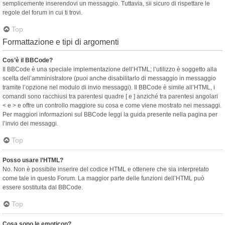
semplicemente inserendovi un messaggio. Tuttavia, sii sicuro di rispettare le
regole del forum in cui ti trovi.
Top
Formattazione e tipi di argomenti
Cos’è il BBCode?
Il BBCode è una speciale implementazione dell’HTML; l’utilizzo è soggetto alla
scelta dell’amministratore (puoi anche disabilitarlo di messaggio in messaggio
tramite l’opzione nel modulo di invio messaggi). Il BBCode è simile all’HTML, i
comandi sono racchiusi tra parentesi quadre [ e ] anziché tra parentesi angolari
< e > e offre un controllo maggiore su cosa e come viene mostrato nei messaggi.
Per maggiori informazioni sul BBCode leggi la guida presente nella pagina per
l’invio dei messaggi.
Top
Posso usare l’HTML?
No. Non è possibile inserire del codice HTML e ottenere che sia interpretato
come tale in questo Forum. La maggior parte delle funzioni dell’HTML può
essere sostituita dal BBCode.
Top
Cosa sono le emoticon?