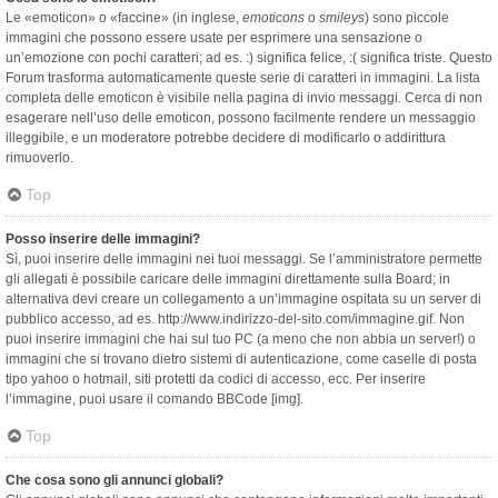
Le «emoticon» o «faccine» (in inglese,
emoticons
o
smileys
) sono piccole
immagini che possono essere usate per esprimere una sensazione o
un’emozione con pochi caratteri; ad es. :) significa felice, :( significa triste. Questo
Forum trasforma automaticamente queste serie di caratteri in immagini. La lista
completa delle emoticon è visibile nella pagina di invio messaggi. Cerca di non
esagerare nell’uso delle emoticon, possono facilmente rendere un messaggio
illeggibile, e un moderatore potrebbe decidere di modificarlo o addirittura
rimuoverlo.
Top
Posso inserire delle immagini?
Sì, puoi inserire delle immagini nei tuoi messaggi. Se l’amministratore permette
gli allegati è possibile caricare delle immagini direttamente sulla Board; in
alternativa devi creare un collegamento a un’immagine ospitata su un server di
pubblico accesso, ad es. http://www.indirizzo-del-sito.com/immagine.gif. Non
puoi inserire immagini che hai sul tuo PC (a meno che non abbia un server!) o
immagini che si trovano dietro sistemi di autenticazione, come caselle di posta
tipo yahoo o hotmail, siti protetti da codici di accesso, ecc. Per inserire
l’immagine, puoi usare il comando BBCode [img].
Top
Che cosa sono gli annunci globali?