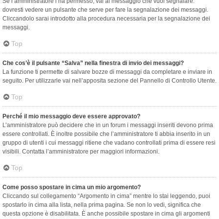
Se l’amministratore l’ha permesso, vai al messaggio che vuoi segnalare:
dovresti vedere un pulsante che serve per fare la segnalazione dei messaggi.
Cliccandolo sarai introdotto alla procedura necessaria per la segnalazione dei
messaggi.
Top
Che cos’è il pulsante “Salva” nella finestra di invio dei messaggi?
La funzione ti permette di salvare bozze di messaggi da completare e inviare in
seguito. Per utilizzarle vai nell’apposita sezione del Pannello di Controllo Utente.
Top
Perché il mio messaggio deve essere approvato?
L’amministratore può decidere che in un forum i messaggi inseriti devono prima
essere controllati. È inoltre possibile che l’amministratore ti abbia inserito in un
gruppo di utenti i cui messaggi ritiene che vadano controllati prima di essere resi
visibili. Contatta l’amministratore per maggiori informazioni.
Top
Come posso spostare in cima un mio argomento?
Cliccando sul collegamento “Argomento in cima” mentre lo stai leggendo, puoi
spostarlo in cima alla lista, nella prima pagina. Se non lo vedi, significa che
questa opzione è disabilitata. È anche possibile spostare in cima gli argomenti