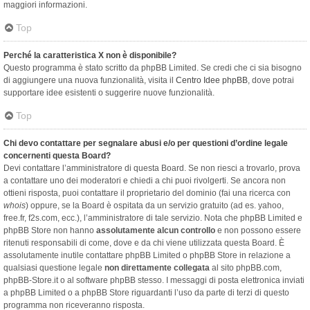
maggiori informazioni.
Top
Perché la caratteristica X non è disponibile?
Questo programma è stato scritto da phpBB Limited. Se credi che ci sia bisogno
di aggiungere una nuova funzionalità, visita il
Centro Idee phpBB
, dove potrai
supportare idee esistenti o suggerire nuove funzionalità.
Top
Chi devo contattare per segnalare abusi e/o per questioni d’ordine legale
concernenti questa Board?
Devi contattare l’amministratore di questa Board. Se non riesci a trovarlo, prova
a contattare uno dei moderatori e chiedi a chi puoi rivolgerti. Se ancora non
ottieni risposta, puoi contattare il proprietario del dominio (fai una ricerca con
whois
) oppure, se la Board è ospitata da un servizio gratuito (ad es. yahoo,
free.fr, f2s.com, ecc.), l’amministratore di tale servizio. Nota che phpBB Limited e
phpBB Store non hanno
assolutamente alcun controllo
e non possono essere
ritenuti responsabili di come, dove e da chi viene utilizzata questa Board. È
assolutamente inutile contattare phpBB Limited o phpBB Store in relazione a
qualsiasi questione legale
non direttamente collegata
al sito phpBB.com,
phpBB-Store.it o al software phpBB stesso. I messaggi di posta elettronica inviati
a phpBB Limited o a phpBB Store riguardanti l’uso da parte di terzi di questo
programma non riceveranno risposta.