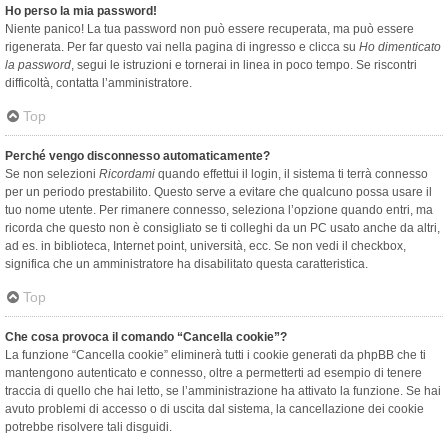
Ho perso la mia password!
Niente panico! La tua password non può essere recuperata, ma può essere
rigenerata. Per far questo vai nella pagina di ingresso e clicca su
Ho dimenticato
la password
, segui le istruzioni e tornerai in linea in poco tempo. Se riscontri
difficoltà, contatta l’amministratore.
Top
Perché vengo disconnesso automaticamente?
Se non selezioni
Ricordami
quando effettui il login, il sistema ti terrà connesso
per un periodo prestabilito. Questo serve a evitare che qualcuno possa usare il
tuo nome utente. Per rimanere connesso, seleziona l’opzione quando entri, ma
ricorda che questo non è consigliato se ti colleghi da un PC usato anche da altri,
ad es. in biblioteca, Internet point, università, ecc. Se non vedi il checkbox,
significa che un amministratore ha disabilitato questa caratteristica.
Top
Che cosa provoca il comando “Cancella cookie”?
La funzione “Cancella cookie” eliminerà tutti i cookie generati da phpBB che ti
mantengono autenticato e connesso, oltre a permetterti ad esempio di tenere
traccia di quello che hai letto, se l’amministrazione ha attivato la funzione. Se hai
avuto problemi di accesso o di uscita dal sistema, la cancellazione dei cookie
potrebbe risolvere tali disguidi.