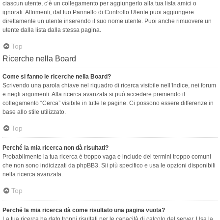
ciascun utente, c’è un collegamento per aggiungerlo alla tua lista amici o
ignorati. Altrimenti, dal tuo Pannello di Controllo Utente puoi aggiungere
direttamente un utente inserendo il suo nome utente. Puoi anche rimuovere un
utente dalla lista dalla stessa pagina.
Top
Ricerche nella Board
Come si fanno le ricerche nella Board?
Scrivendo una parola chiave nel riquadro di ricerca visibile nell’Indice, nei forum
e negli argomenti. Alla ricerca avanzata si può accedere premendo il
collegamento “Cerca” visibile in tutte le pagine. Ci possono essere differenze in
base allo stile utilizzato.
Top
Perché la mia ricerca non dà risultati?
Probabilmente la tua ricerca è troppo vaga e include dei termini troppo comuni
che non sono indicizzati da phpBB3. Sii più specifico e usa le opzioni disponibili
nella ricerca avanzata.
Top
Perché la mia ricerca dà come risultato una pagina vuota?
La tua ricerca ha dato troppi risultati per le capacità di calcolo del server. Usa la