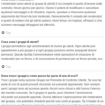
I moderatori sono utenti (o gruppi di utenti) il cui compito è quello di tenere sotto
controllo i forum giorno per giorno. Hanno il potere di modificare o cancellare
qualsiasi messaggio e di chiudere, riaprire, spostare o rimuovere qualsiasi
argomento del forum da loro moderato. Generalmente il compito dei moderatori
è quello di evitare che gli utenti vadano «fuori tema» (in inglese,
off-topic
) o che
scrivano messaggi oltraggiosi ed offensivi.
Top
Cosa sono i gruppi di utenti?
I gruppi permettono agli amministratori di riunire gli utenti. Ogni utente può
appartenere a più gruppi e a ogni gruppo possono venire assegnati diversi
permessi. Questo facilita l’amministratore nelle operazioni di creazione di
moderatori per un forum, o di concessione di permessi per un forum privato, ecc.
Top
Dove trovo i gruppi e come posso far parte di uno di essi?
Trovi i gruppi nella sezione
Gruppi
nel Pannello di Controllo Utente. Se vuoi far
parte di uno di questi procedi cliccando sul pulsante appropriato. Non sempre
però i gruppi sono ad
accesso aperto
. Alcuni sono chiusi e altri hanno l’elenco
dei membri nascosto. Se il gruppo è aperto, puoi chiedere l’ammissione
cliccando sul pulsante apposito. Dovrai ottenere l’approvazione del moderatore
del gruppo, che potrebbe chiederti perché vuoi unirti al gruppo. Se il leader di un