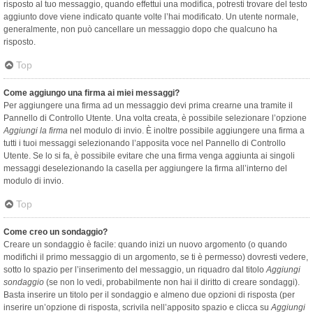
risposto al tuo messaggio, quando effettui una modifica, potresti trovare del testo
aggiunto dove viene indicato quante volte l’hai modificato. Un utente normale,
generalmente, non può cancellare un messaggio dopo che qualcuno ha
risposto.
Top
Come aggiungo una firma ai miei messaggi?
Per aggiungere una firma ad un messaggio devi prima crearne una tramite il
Pannello di Controllo Utente. Una volta creata, è possibile selezionare l’opzione
Aggiungi la firma
nel modulo di invio. È inoltre possibile aggiungere una firma a
tutti i tuoi messaggi selezionando l’apposita voce nel Pannello di Controllo
Utente. Se lo si fa, è possibile evitare che una firma venga aggiunta ai singoli
messaggi deselezionando la casella per aggiungere la firma all’interno del
modulo di invio.
Top
Come creo un sondaggio?
Creare un sondaggio è facile: quando inizi un nuovo argomento (o quando
modifichi il primo messaggio di un argomento, se ti è permesso) dovresti vedere,
sotto lo spazio per l’inserimento del messaggio, un riquadro dal titolo
Aggiungi
sondaggio
(se non lo vedi, probabilmente non hai il diritto di creare sondaggi).
Basta inserire un titolo per il sondaggio e almeno due opzioni di risposta (per
inserire un’opzione di risposta, scrivila nell’apposito spazio e clicca su
Aggiungi