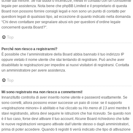
scritte dal minore. Se hai dubbi o incertezze, mettiti in contatto con un consulente
legale per assistenza. Nota bene che phpBB Limited e il proprietario di questa
Board non possono fornire consigli legali e non sono un punto di contatto per
questioni legali di qualsiasi tipo, ad eccezione di quanto indicato nella domanda
“Chi devo contattare per segnalare abusi e/o per questioni d’ordine legale
concernenti questa Board?”.
Top
Perché non riesco a registrarmi?
È possibile che l’amministratore della Board abbia bannato il tuo indirizzo IP
oppure vietato il nome utente che stai tentando di registrare. Può anche aver
disabilitato le registrazioni per impedire ai nuovi visitatori di registrarsi. Contatta
un amministratore per avere assistenza.
Top
Mi sono registrato ma non riesco a connettermi!
Innanzitutto controlla di aver inserito nome utente e password esattamente. Se
sono corretti, allora possono esser successe un paio di cose: se il supporto
«registrazione minore» è abilitato e hai cliccato su
Ho meno di 13 anni
mentre ti
stavi registrando, allora devi seguire le istruzioni che hai ricevuto. Se questo non
è il tuo caso, forse devi attivare il tuo account. Alcune Board richiedono che tutte
le nuove registrazioni vengano attivate dall’utente stesso o dagli amministratori,
prima di poter accedere. Quando ti registri ti verrà indicato che tipo di attivazione