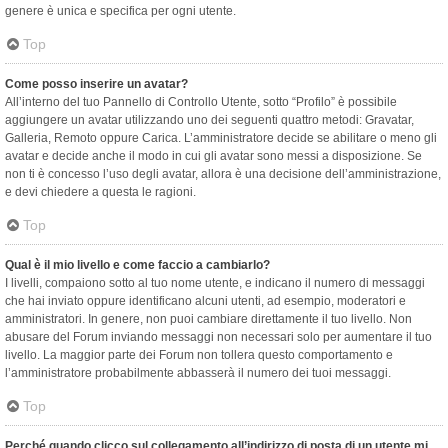
genere è unica e specifica per ogni utente.
Top
Come posso inserire un avatar?
All’interno del tuo Pannello di Controllo Utente, sotto “Profilo” è possibile
aggiungere un avatar utilizzando uno dei seguenti quattro metodi: Gravatar,
Galleria, Remoto oppure Carica. L’amministratore decide se abilitare o meno gli
avatar e decide anche il modo in cui gli avatar sono messi a disposizione. Se
non ti è concesso l’uso degli avatar, allora è una decisione dell’amministrazione,
e devi chiedere a questa le ragioni.
Top
Qual è il mio livello e come faccio a cambiarlo?
I livelli, compaiono sotto al tuo nome utente, e indicano il numero di messaggi
che hai inviato oppure identificano alcuni utenti, ad esempio, moderatori e
amministratori. In genere, non puoi cambiare direttamente il tuo livello. Non
abusare del Forum inviando messaggi non necessari solo per aumentare il tuo
livello. La maggior parte dei Forum non tollera questo comportamento e
l’amministratore probabilmente abbasserà il numero dei tuoi messaggi.
Top
Perché quando clicco sul collegamento all’indirizzo di posta di un utente mi