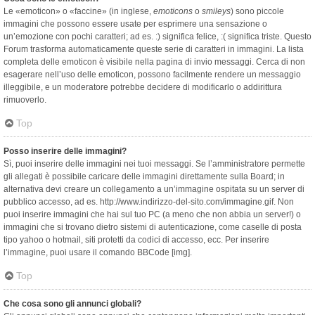
Le «emoticon» o «faccine» (in inglese,
emoticons
o
smileys
) sono piccole
immagini che possono essere usate per esprimere una sensazione o
un’emozione con pochi caratteri; ad es. :) significa felice, :( significa triste. Questo
Forum trasforma automaticamente queste serie di caratteri in immagini. La lista
completa delle emoticon è visibile nella pagina di invio messaggi. Cerca di non
esagerare nell’uso delle emoticon, possono facilmente rendere un messaggio
illeggibile, e un moderatore potrebbe decidere di modificarlo o addirittura
rimuoverlo.
Top
Posso inserire delle immagini?
Sì, puoi inserire delle immagini nei tuoi messaggi. Se l’amministratore permette
gli allegati è possibile caricare delle immagini direttamente sulla Board; in
alternativa devi creare un collegamento a un’immagine ospitata su un server di
pubblico accesso, ad es. http://www.indirizzo-del-sito.com/immagine.gif. Non
puoi inserire immagini che hai sul tuo PC (a meno che non abbia un server!) o
immagini che si trovano dietro sistemi di autenticazione, come caselle di posta
tipo yahoo o hotmail, siti protetti da codici di accesso, ecc. Per inserire
l’immagine, puoi usare il comando BBCode [img].
Top
Che cosa sono gli annunci globali?