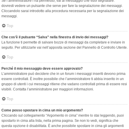
Se l’amministratore l’ha permesso, vai al messaggio che vuoi segnalare:
dovresti vedere un pulsante che serve per fare la segnalazione dei messaggi.
Cliccandolo sarai introdotto alla procedura necessaria per la segnalazione dei
messaggi.
Top
Che cos’è il pulsante “Salva” nella finestra di invio dei messaggi?
La funzione ti permette di salvare bozze di messaggi da completare e inviare in
seguito. Per utilizzarle vai nell’apposita sezione del Pannello di Controllo Utente.
Top
Perché il mio messaggio deve essere approvato?
L’amministratore può decidere che in un forum i messaggi inseriti devono prima
essere controllati. È inoltre possibile che l’amministratore ti abbia inserito in un
gruppo di utenti i cui messaggi ritiene che vadano controllati prima di essere resi
visibili. Contatta l’amministratore per maggiori informazioni.
Top
Come posso spostare in cima un mio argomento?
Cliccando sul collegamento “Argomento in cima” mentre lo stai leggendo, puoi
spostarlo in cima alla lista, nella prima pagina. Se non lo vedi, significa che
questa opzione è disabilitata. È anche possibile spostare in cima gli argomenti