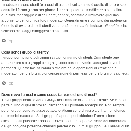
I moderatori sono utenti (o gruppi di utenti) il cui compito è quello di tenere sotto
controllo i forum giorno per giorno. Hanno il potere di modificare o cancellare
qualsiasi messaggio e di chiudere, riaprire, spostare o rimuovere qualsiasi
argomento del forum da loro moderato. Generalmente il compito dei moderatori
è quello di evitare che gli utenti vadano «fuori tema» (in inglese,
off-topic
) o che
scrivano messaggi oltraggiosi ed offensivi.
Top
Cosa sono i gruppi di utenti?
I gruppi permettono agli amministratori di riunire gli utenti. Ogni utente può
appartenere a più gruppi e a ogni gruppo possono venire assegnati diversi
permessi. Questo facilita l’amministratore nelle operazioni di creazione di
moderatori per un forum, o di concessione di permessi per un forum privato, ecc.
Top
Dove trovo i gruppi e come posso far parte di uno di essi?
Trovi i gruppi nella sezione
Gruppi
nel Pannello di Controllo Utente. Se vuoi far
parte di uno di questi procedi cliccando sul pulsante appropriato. Non sempre
però i gruppi sono ad
accesso aperto
. Alcuni sono chiusi e altri hanno l’elenco
dei membri nascosto. Se il gruppo è aperto, puoi chiedere l’ammissione
cliccando sul pulsante apposito. Dovrai ottenere l’approvazione del moderatore
del gruppo, che potrebbe chiederti perché vuoi unirti al gruppo. Se il leader di un