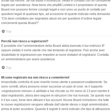
scritte dal minore. Se hai dubbi o incertezze, mettiti in contatto con un consulente
legale per assistenza. Nota bene che phpBB Limited e il proprietario di questa
Board non possono fornire consigli legali e non sono un punto di contatto per
questioni legali di qualsiasi tipo, ad eccezione di quanto indicato nella domanda
“Chi devo contattare per segnalare abusi e/o per questioni d’ordine legale
concernenti questa Board?”.
Top
Perché non riesco a registrarmi?
È possibile che l’amministratore della Board abbia bannato il tuo indirizzo IP
oppure vietato il nome utente che stai tentando di registrare. Può anche aver
disabilitato le registrazioni per impedire ai nuovi visitatori di registrarsi. Contatta
un amministratore per avere assistenza.
Top
Mi sono registrato ma non riesco a connettermi!
Innanzitutto controlla di aver inserito nome utente e password esattamente. Se
sono corretti, allora possono esser successe un paio di cose: se il supporto
«registrazione minore» è abilitato e hai cliccato su
Ho meno di 13 anni
mentre ti
stavi registrando, allora devi seguire le istruzioni che hai ricevuto. Se questo non
è il tuo caso, forse devi attivare il tuo account. Alcune Board richiedono che tutte
le nuove registrazioni vengano attivate dall’utente stesso o dagli amministratori,
prima di poter accedere. Quando ti registri ti verrà indicato che tipo di attivazione