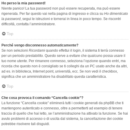
Ho perso la mia password!
Niente panico! La tua password non può essere recuperata, ma può essere
rigenerata. Per far questo vai nella pagina di ingresso e clicca su
Ho dimenticato
la password
, segui le istruzioni e tornerai in linea in poco tempo. Se riscontri
difficoltà, contatta l’amministratore.
Top
Perché vengo disconnesso automaticamente?
Se non selezioni
Ricordami
quando effettui il login, il sistema ti terrà connesso
per un periodo prestabilito. Questo serve a evitare che qualcuno possa usare il
tuo nome utente. Per rimanere connesso, seleziona l’opzione quando entri, ma
ricorda che questo non è consigliato se ti colleghi da un PC usato anche da altri,
ad es. in biblioteca, Internet point, università, ecc. Se non vedi il checkbox,
significa che un amministratore ha disabilitato questa caratteristica.
Top
Che cosa provoca il comando “Cancella cookie”?
La funzione “Cancella cookie” eliminerà tutti i cookie generati da phpBB che ti
mantengono autenticato e connesso, oltre a permetterti ad esempio di tenere
traccia di quello che hai letto, se l’amministrazione ha attivato la funzione. Se hai
avuto problemi di accesso o di uscita dal sistema, la cancellazione dei cookie
potrebbe risolvere tali disguidi.