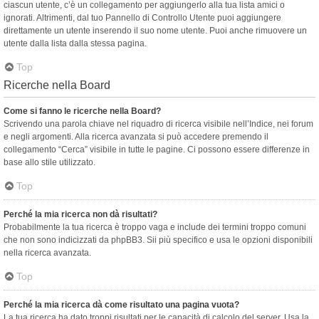
ciascun utente, c’è un collegamento per aggiungerlo alla tua lista amici o
ignorati. Altrimenti, dal tuo Pannello di Controllo Utente puoi aggiungere
direttamente un utente inserendo il suo nome utente. Puoi anche rimuovere un
utente dalla lista dalla stessa pagina.
Top
Ricerche nella Board
Come si fanno le ricerche nella Board?
Scrivendo una parola chiave nel riquadro di ricerca visibile nell’Indice, nei forum
e negli argomenti. Alla ricerca avanzata si può accedere premendo il
collegamento “Cerca” visibile in tutte le pagine. Ci possono essere differenze in
base allo stile utilizzato.
Top
Perché la mia ricerca non dà risultati?
Probabilmente la tua ricerca è troppo vaga e include dei termini troppo comuni
che non sono indicizzati da phpBB3. Sii più specifico e usa le opzioni disponibili
nella ricerca avanzata.
Top
Perché la mia ricerca dà come risultato una pagina vuota?
La tua ricerca ha dato troppi risultati per le capacità di calcolo del server. Usa la