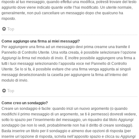
risposto al tuo messaggio, quando effettui una modifica, potresti trovare del testo
aggiunto dove viene indicato quante volte l’hai modificato. Un utente normale,
generalmente, non può cancellare un messaggio dopo che qualcuno ha
risposto.
Top
Come aggiungo una firma ai miei messaggi?
Per aggiungere una firma ad un messaggio devi prima crearne una tramite il
Pannello di Controllo Utente. Una volta creata, è possibile selezionare l’opzione
Aggiungi la firma
nel modulo di invio. È inoltre possibile aggiungere una firma a
tutti i tuoi messaggi selezionando l’apposita voce nel Pannello di Controllo
Utente. Se lo si fa, è possibile evitare che una firma venga aggiunta ai singoli
messaggi deselezionando la casella per aggiungere la firma all’interno del
modulo di invio.
Top
Come creo un sondaggio?
Creare un sondaggio è facile: quando inizi un nuovo argomento (o quando
modifichi il primo messaggio di un argomento, se ti è permesso) dovresti vedere,
sotto lo spazio per l’inserimento del messaggio, un riquadro dal titolo
Aggiungi
sondaggio
(se non lo vedi, probabilmente non hai il diritto di creare sondaggi).
Basta inserire un titolo per il sondaggio e almeno due opzioni di risposta (per
inserire un’opzione di risposta, scrivila nell’apposito spazio e clicca su
Aggiungi