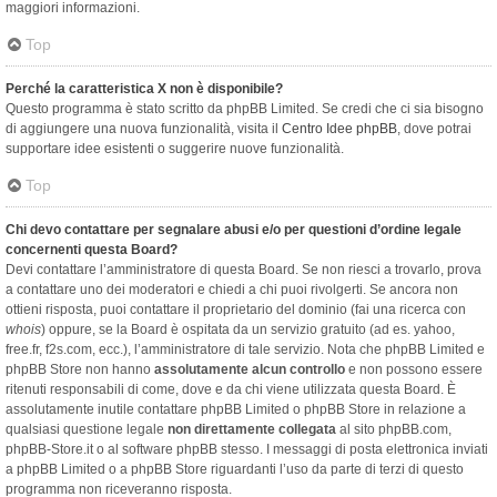
maggiori informazioni.
Top
Perché la caratteristica X non è disponibile?
Questo programma è stato scritto da phpBB Limited. Se credi che ci sia bisogno
di aggiungere una nuova funzionalità, visita il
Centro Idee phpBB
, dove potrai
supportare idee esistenti o suggerire nuove funzionalità.
Top
Chi devo contattare per segnalare abusi e/o per questioni d’ordine legale
concernenti questa Board?
Devi contattare l’amministratore di questa Board. Se non riesci a trovarlo, prova
a contattare uno dei moderatori e chiedi a chi puoi rivolgerti. Se ancora non
ottieni risposta, puoi contattare il proprietario del dominio (fai una ricerca con
whois
) oppure, se la Board è ospitata da un servizio gratuito (ad es. yahoo,
free.fr, f2s.com, ecc.), l’amministratore di tale servizio. Nota che phpBB Limited e
phpBB Store non hanno
assolutamente alcun controllo
e non possono essere
ritenuti responsabili di come, dove e da chi viene utilizzata questa Board. È
assolutamente inutile contattare phpBB Limited o phpBB Store in relazione a
qualsiasi questione legale
non direttamente collegata
al sito phpBB.com,
phpBB-Store.it o al software phpBB stesso. I messaggi di posta elettronica inviati
a phpBB Limited o a phpBB Store riguardanti l’uso da parte di terzi di questo
programma non riceveranno risposta.