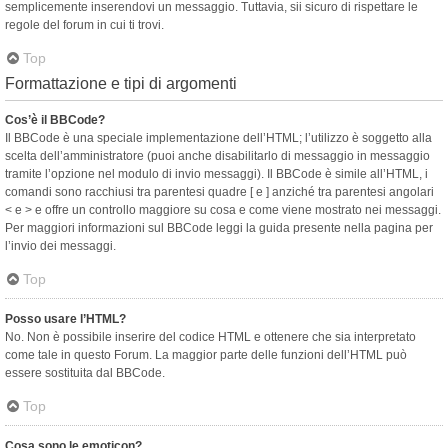
semplicemente inserendovi un messaggio. Tuttavia, sii sicuro di rispettare le
regole del forum in cui ti trovi.
Top
Formattazione e tipi di argomenti
Cos’è il BBCode?
Il BBCode è una speciale implementazione dell’HTML; l’utilizzo è soggetto alla
scelta dell’amministratore (puoi anche disabilitarlo di messaggio in messaggio
tramite l’opzione nel modulo di invio messaggi). Il BBCode è simile all’HTML, i
comandi sono racchiusi tra parentesi quadre [ e ] anziché tra parentesi angolari
< e > e offre un controllo maggiore su cosa e come viene mostrato nei messaggi.
Per maggiori informazioni sul BBCode leggi la guida presente nella pagina per
l’invio dei messaggi.
Top
Posso usare l’HTML?
No. Non è possibile inserire del codice HTML e ottenere che sia interpretato
come tale in questo Forum. La maggior parte delle funzioni dell’HTML può
essere sostituita dal BBCode.
Top
Cosa sono le emoticon?