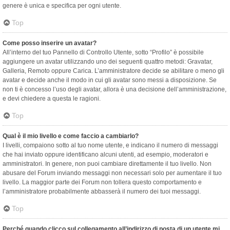
genere è unica e specifica per ogni utente.
Top
Come posso inserire un avatar?
All’interno del tuo Pannello di Controllo Utente, sotto “Profilo” è possibile
aggiungere un avatar utilizzando uno dei seguenti quattro metodi: Gravatar,
Galleria, Remoto oppure Carica. L’amministratore decide se abilitare o meno gli
avatar e decide anche il modo in cui gli avatar sono messi a disposizione. Se
non ti è concesso l’uso degli avatar, allora è una decisione dell’amministrazione,
e devi chiedere a questa le ragioni.
Top
Qual è il mio livello e come faccio a cambiarlo?
I livelli, compaiono sotto al tuo nome utente, e indicano il numero di messaggi
che hai inviato oppure identificano alcuni utenti, ad esempio, moderatori e
amministratori. In genere, non puoi cambiare direttamente il tuo livello. Non
abusare del Forum inviando messaggi non necessari solo per aumentare il tuo
livello. La maggior parte dei Forum non tollera questo comportamento e
l’amministratore probabilmente abbasserà il numero dei tuoi messaggi.
Top
Perché quando clicco sul collegamento all’indirizzo di posta di un utente mi