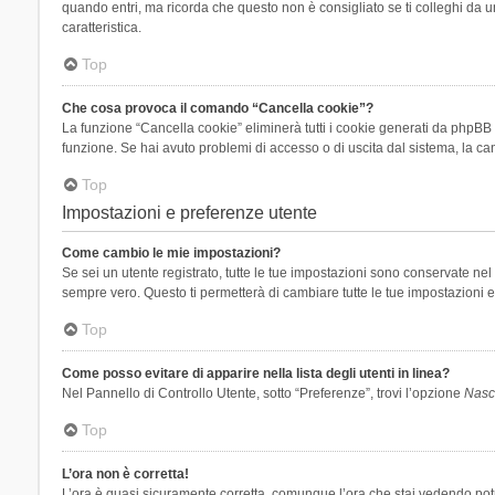
quando entri, ma ricorda che questo non è consigliato se ti colleghi da un
caratteristica.
Top
Che cosa provoca il comando “Cancella cookie”?
La funzione “Cancella cookie” eliminerà tutti i cookie generati da phpBB 
funzione. Se hai avuto problemi di accesso o di uscita dal sistema, la can
Top
Impostazioni e preferenze utente
Come cambio le mie impostazioni?
Se sei un utente registrato, tutte le tue impostazioni sono conservate n
sempre vero. Questo ti permetterà di cambiare tutte le tue impostazioni e
Top
Come posso evitare di apparire nella lista degli utenti in linea?
Nel Pannello di Controllo Utente, sotto “Preferenze”, trovi l’opzione
Nasco
Top
L’ora non è corretta!
L’ora è quasi sicuramente corretta, comunque l’ora che stai vedendo potreb