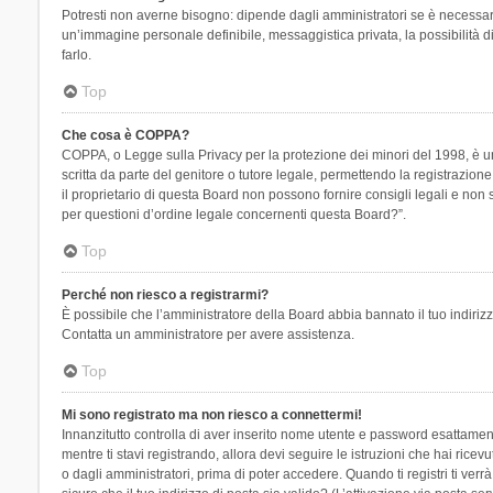
Potresti non averne bisogno: dipende dagli amministratori se è necessario
un’immagine personale definibile, messaggistica privata, la possibilità di
farlo.
Top
Che cosa è COPPA?
COPPA, o Legge sulla Privacy per la protezione dei minori del 1998, è una
scritta da parte del genitore o tutore legale, permettendo la registrazion
il proprietario di questa Board non possono fornire consigli legali e non
per questioni d’ordine legale concernenti questa Board?”.
Top
Perché non riesco a registrarmi?
È possibile che l’amministratore della Board abbia bannato il tuo indirizzo
Contatta un amministratore per avere assistenza.
Top
Mi sono registrato ma non riesco a connettermi!
Innanzitutto controlla di aver inserito nome utente e password esattament
mentre ti stavi registrando, allora devi seguire le istruzioni che hai rice
o dagli amministratori, prima di poter accedere. Quando ti registri ti verrà