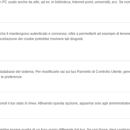
 PC usato anche da altri, ad es. in biblioteca, Internet point, università, ecc. Se no
che ti mantengono autenticato e connesso, oltre a permetterti ad esempio di tenere tr
cellazione dei cookie potrebbe risolvere tali disguidi.
el database del sistema. Per modificarle vai sul tuo Pannello di Controllo Utente; 
 le preferenze.
ndi il tuo stato in linea
. Attivando questa opzione, apparirai solo agli amministrator
be essere quella di un fuso orario differente dal tuo. Se così fosse, devi cambiare l