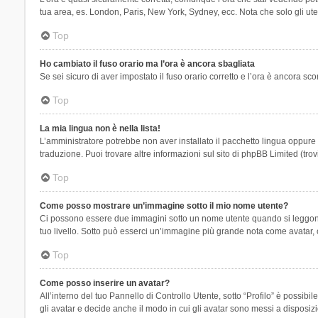
tua area, es. London, Paris, New York, Sydney, ecc. Nota che solo gli uten
Top
Ho cambiato il fuso orario ma l’ora è ancora sbagliata
Se sei sicuro di aver impostato il fuso orario corretto e l’ora è ancora sc
Top
La mia lingua non è nella lista!
L’amministratore potrebbe non aver installato il pacchetto lingua oppure n
traduzione. Puoi trovare altre informazioni sul sito di phpBB Limited (tro
Top
Come posso mostrare un’immagine sotto il mio nome utente?
Ci possono essere due immagini sotto un nome utente quando si leggono i 
tuo livello. Sotto può esserci un’immagine più grande nota come avatar, 
Top
Come posso inserire un avatar?
All’interno del tuo Pannello di Controllo Utente, sotto “Profilo” è possi
gli avatar e decide anche il modo in cui gli avatar sono messi a disposiz