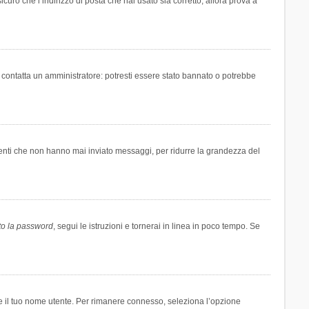
icuro che l’indirizzo di posta che hai usato sia corretto, allora prova a
i contatta un amministratore: potresti essere stato bannato o potrebbe
tenti che non hanno mai inviato messaggi, per ridurre la grandezza del
to la password
, segui le istruzioni e tornerai in linea in poco tempo. Se
are il tuo nome utente. Per rimanere connesso, seleziona l’opzione