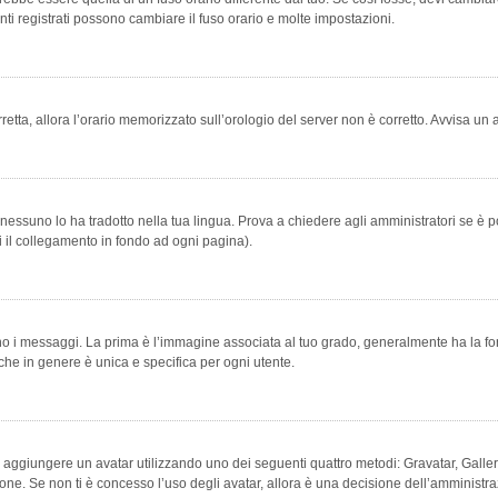
ti registrati possono cambiare il fuso orario e molte impostazioni.
orretta, allora l’orario memorizzato sull’orologio del server non è corretto. Avvisa u
essuno lo ha tradotto nella tua lingua. Prova a chiedere agli amministratori se è po
vi il collegamento in fondo ad ogni pagina).
messaggi. La prima è l’immagine associata al tuo grado, generalmente ha la forma di
che in genere è unica e specifica per ogni utente.
bile aggiungere un avatar utilizzando uno dei seguenti quattro metodi: Gravatar, Gal
ione. Se non ti è concesso l’uso degli avatar, allora è una decisione dell’amministra