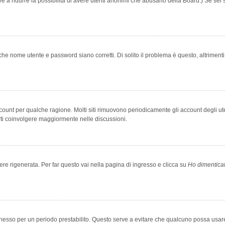
rve a ridurre la possibilità di avere utenti anonimi che abusano della Board.) Se sei s
che nome utente e password siano corretti. Di solito il problema è questo, altriment
account per qualche ragione. Molti siti rimuovono periodicamente gli account degli u
rti coinvolgere maggiormente nelle discussioni.
 rigenerata. Per far questo vai nella pagina di ingresso e clicca su
Ho dimentica
 connesso per un periodo prestabilito. Questo serve a evitare che qualcuno possa us