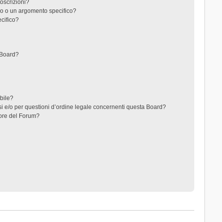
toscrizioni?
o o un argomento specifico?
cifico?
 Board?
ibile?
i e/o per questioni d’ordine legale concernenti questa Board?
ore del Forum?