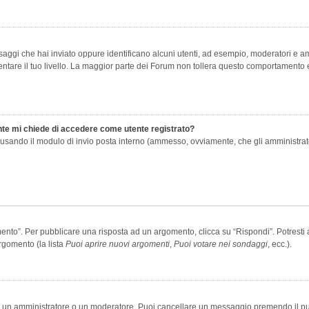
saggi che hai inviato oppure identificano alcuni utenti, ad esempio, moderatori e amm
re il tuo livello. La maggior parte dei Forum non tollera questo comportamento e
ente mi chiede di accedere come utente registrato?
nti usando il modulo di invio posta interno (ammesso, ovviamente, che gli amministra
o”. Per pubblicare una risposta ad un argomento, clicca su “Rispondi”. Potresti av
rgomento (la lista
Puoi aprire nuovi argomenti
,
Puoi votare nei sondaggi
, ecc.).
ia un amministratore o un moderatore. Puoi cancellare un messaggio premendo il p