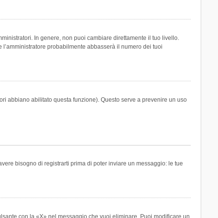
inistratori. In genere, non puoi cambiare direttamente il tuo livello.
 l’amministratore probabilmente abbasserà il numero dei tuoi
tori abbiano abilitato questa funzione). Questo serve a prevenire un uso
ere bisogno di registrarti prima di poter inviare un messaggio: le tue
ulsante con la «X» nel messaggio che vuoi eliminare. Puoi modificare un