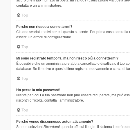
sicuro che il tuo indirizzo di posta sia valido? (L’attivazione via posta se
contattare un amministratore.
Top
Perché non riesco a connettermi?
Ci sono svariati motivi per cui questo succede. Per prima cosa controlla 
esserci un errore di configurazione.
Top
Mi sono registrato tempo fa, ma non riesco più a connettermi?!
È possibile che un amministratore abbia cancellato o disattivato il tuo 
database. Se il motivo è quest’ultimo registrati nuovamente e cerca di fa
Top
Ho perso la mia password!
Niente panico! La tua password non può essere recuperata, ma può essere
riscontri difficoltà, contatta l’amministratore.
Top
Perché vengo disconnesso automaticamente?
Se non selezioni
Ricordami
quando effettui il login, il sistema ti terrà