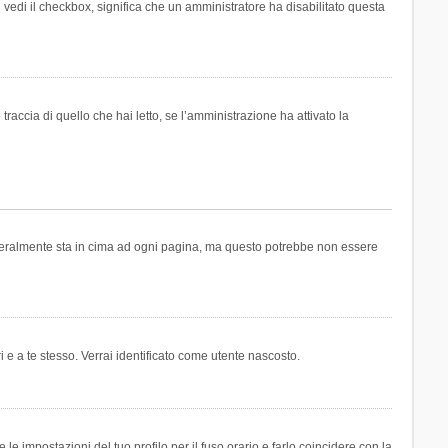
n vedi il checkbox, significa che un amministratore ha disabilitato questa
accia di quello che hai letto, se l’amministrazione ha attivato la
generalmente sta in cima ad ogni pagina, ma questo potrebbe non essere
i e a te stesso. Verrai identificato come utente nascosto.
e impostazioni del tuo profilo per il fuso orario e farlo coincidere con la