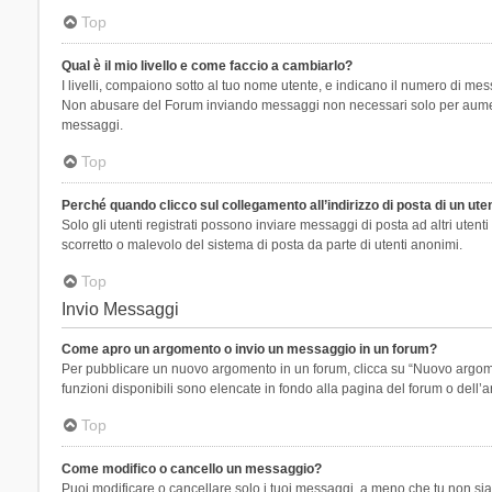
Top
Qual è il mio livello e come faccio a cambiarlo?
I livelli, compaiono sotto al tuo nome utente, e indicano il numero di mes
Non abusare del Forum inviando messaggi non necessari solo per aumenta
messaggi.
Top
Perché quando clicco sul collegamento all’indirizzo di posta di un ut
Solo gli utenti registrati possono inviare messaggi di posta ad altri ute
scorretto o malevolo del sistema di posta da parte di utenti anonimi.
Top
Invio Messaggi
Come apro un argomento o invio un messaggio in un forum?
Per pubblicare un nuovo argomento in un forum, clicca su “Nuovo argoment
funzioni disponibili sono elencate in fondo alla pagina del forum o dell’a
Top
Come modifico o cancello un messaggio?
Puoi modificare o cancellare solo i tuoi messaggi, a meno che tu non s