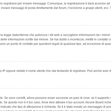
 registrarsi per inviare messaggi. Comunque, la registrazione ti darà accesso ad alt
 inviare messaggi di posta direttamente dal forum, l’iscrizione a gruppi utenti, ecc.
 legge statunitense che autorizza i siti web a raccogliere informazioni da i minori 
e delle informazioni scritte dal minore. Se hai dubbi o incertezze, mettiti in conta
 sono un punto di contatto per questioni legali di qualsiasi tipo, ad eccezione di q
 IP oppure vietato il nome utente che stai tentando di registrare. Può anche aver disab
e. Se sono corretti, allora possono esser successe un paio di cose: se il supporto «
vuto. Se questo non è il tuo caso, forse devi attivare il tuo account. Alcune Board ric
 indicato che tipo di attivazione è richiesta. Se ti è stato inviato un messaggio di po