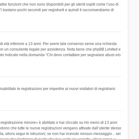
re funzioni che non sono disponibili per gli utenti ospiti come l’uso di
 Ti bastano pochi secondi per registrarti e quindi ti raccomandiamo di
di età inferiore a 13 anni. Per avere tale consenso serve una richiesta
tto con un consulente legale per assistenza. Nota bene che phpBB Limited e
uanto indicato nella domanda “Chi devo contattare per segnalare abusi e/o
ilitato le registrazioni per impedire ai nuovi visitatori di registrarsi.
registrazione minore» è abilitato e hai cliccato su
Ho meno di 13 anni
hiedono che tutte le nuove registrazioni vengano attivate dall’utente stesso
sta, allora segui le istruzioni; se non hai ricevuto nessun messaggio... sei