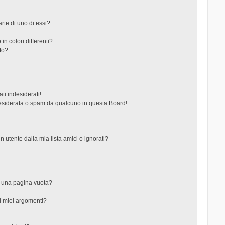
rte di uno di essi?
in colori differenti?
to?
ti indesiderati!
esiderata o spam da qualcuno in questa Board!
tente dalla mia lista amici o ignorati?
?
o una pagina vuota?
i miei argomenti?