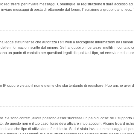
 registrarsi per inviare messaggi. Comunque, la registrazione ti darà accesso ad alt
 inviare messaggi di posta direttamente dal forum, l’iscrizione a gruppi utenti, ecc.
 legge statunitense che autorizza i siti web a raccogliere informazioni da i minori 
e delle informazioni scritte dal minore. Se hai dubbi o incertezze, mettiti in conta
 sono un punto di contatto per questioni legali di qualsiasi tipo, ad eccezione di q
 IP oppure vietato il nome utente che stai tentando di registrare. Può anche aver disab
e. Se sono corretti, allora possono esser successe un paio di cose: se il supporto «
vuto. Se questo non è il tuo caso, forse devi attivare il tuo account. Alcune Board ric
 indicato che tipo di attivazione è richiesta. Se ti è stato inviato un messaggio di po