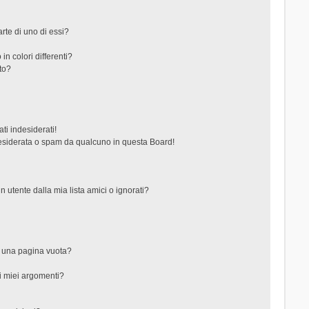
rte di uno di essi?
in colori differenti?
to?
ti indesiderati!
esiderata o spam da qualcuno in questa Board!
tente dalla mia lista amici o ignorati?
?
o una pagina vuota?
i miei argomenti?