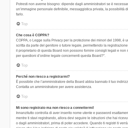
Potresti non averne bisogno: dipende dagli amministratori se è necessario
un’immagine personale definibile, messaggistica privata, la possibilità di
farlo.
Top
Che cosa è COPPA?
COPPA, o Legge sulla Privacy per la protezione dei minori del 1998, è una
scritta da parte del genitore o tutore legale, permettendo la registrazion
il proprietario di questa Board non possono fornire consigli legali e non
per questioni d’ordine legale concernenti questa Board?”.
Top
Perché non riesco a registrarmi?
È possibile che l’amministratore della Board abbia bannato il tuo indirizzo
Contatta un amministratore per avere assistenza.
Top
Mi sono registrato ma non riesco a connettermi!
Innanzitutto controlla di aver inserito nome utente e password esattament
mentre ti stavi registrando, allora devi seguire le istruzioni che hai rice
o dagli amministratori, prima di poter accedere. Quando ti registri ti verrà