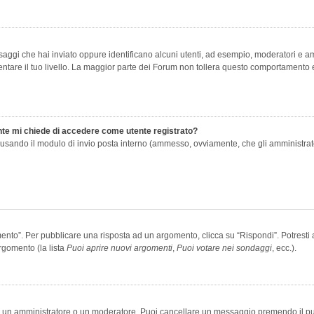
saggi che hai inviato oppure identificano alcuni utenti, ad esempio, moderatori e amm
re il tuo livello. La maggior parte dei Forum non tollera questo comportamento e
ente mi chiede di accedere come utente registrato?
nti usando il modulo di invio posta interno (ammesso, ovviamente, che gli amministra
o”. Per pubblicare una risposta ad un argomento, clicca su “Rispondi”. Potresti av
rgomento (la lista
Puoi aprire nuovi argomenti
,
Puoi votare nei sondaggi
, ecc.).
ia un amministratore o un moderatore. Puoi cancellare un messaggio premendo il p