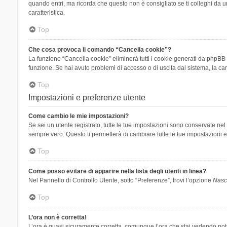
quando entri, ma ricorda che questo non è consigliato se ti colleghi da un
caratteristica.
Top
Che cosa provoca il comando “Cancella cookie”?
La funzione “Cancella cookie” eliminerà tutti i cookie generati da phpBB 
funzione. Se hai avuto problemi di accesso o di uscita dal sistema, la can
Top
Impostazioni e preferenze utente
Come cambio le mie impostazioni?
Se sei un utente registrato, tutte le tue impostazioni sono conservate n
sempre vero. Questo ti permetterà di cambiare tutte le tue impostazioni e
Top
Come posso evitare di apparire nella lista degli utenti in linea?
Nel Pannello di Controllo Utente, sotto “Preferenze”, trovi l’opzione
Nasco
Top
L’ora non è corretta!
L’ora è quasi sicuramente corretta, comunque l’ora che stai vedendo potreb