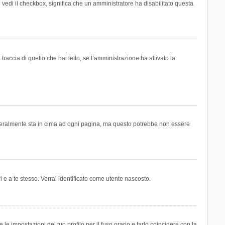
n vedi il checkbox, significa che un amministratore ha disabilitato questa
accia di quello che hai letto, se l’amministrazione ha attivato la
generalmente sta in cima ad ogni pagina, ma questo potrebbe non essere
i e a te stesso. Verrai identificato come utente nascosto.
e impostazioni del tuo profilo per il fuso orario e farlo coincidere con la