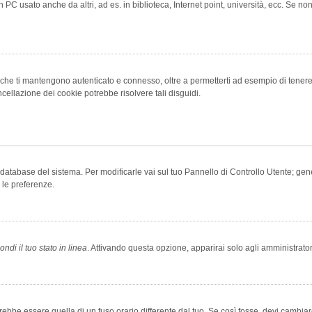
 PC usato anche da altri, ad es. in biblioteca, Internet point, università, ecc. Se no
che ti mantengono autenticato e connesso, oltre a permetterti ad esempio di tenere tr
cellazione dei cookie potrebbe risolvere tali disguidi.
el database del sistema. Per modificarle vai sul tuo Pannello di Controllo Utente; 
 le preferenze.
ndi il tuo stato in linea
. Attivando questa opzione, apparirai solo agli amministrator
be essere quella di un fuso orario differente dal tuo. Se così fosse, devi cambiare l