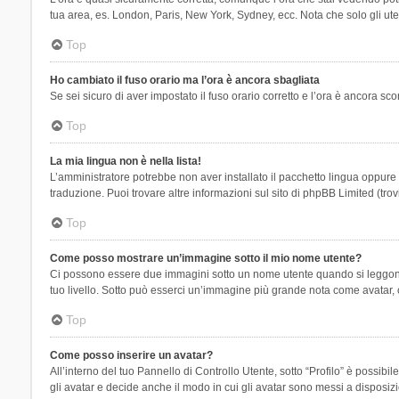
tua area, es. London, Paris, New York, Sydney, ecc. Nota che solo gli uten
Top
Ho cambiato il fuso orario ma l’ora è ancora sbagliata
Se sei sicuro di aver impostato il fuso orario corretto e l’ora è ancora sc
Top
La mia lingua non è nella lista!
L’amministratore potrebbe non aver installato il pacchetto lingua oppure n
traduzione. Puoi trovare altre informazioni sul sito di phpBB Limited (tro
Top
Come posso mostrare un’immagine sotto il mio nome utente?
Ci possono essere due immagini sotto un nome utente quando si leggono i 
tuo livello. Sotto può esserci un’immagine più grande nota come avatar, 
Top
Come posso inserire un avatar?
All’interno del tuo Pannello di Controllo Utente, sotto “Profilo” è possi
gli avatar e decide anche il modo in cui gli avatar sono messi a disposiz