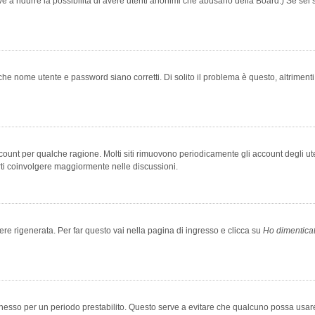
rve a ridurre la possibilità di avere utenti anonimi che abusano della Board.) Se sei s
che nome utente e password siano corretti. Di solito il problema è questo, altriment
account per qualche ragione. Molti siti rimuovono periodicamente gli account degli u
rti coinvolgere maggiormente nelle discussioni.
 rigenerata. Per far questo vai nella pagina di ingresso e clicca su
Ho dimentica
 connesso per un periodo prestabilito. Questo serve a evitare che qualcuno possa us