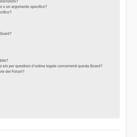
toscrizioni?
o o un argomento specifico?
cifico?
 Board?
ibile?
i e/o per questioni d’ordine legale concernenti questa Board?
ore del Forum?