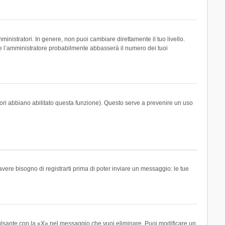
inistratori. In genere, non puoi cambiare direttamente il tuo livello.
 l’amministratore probabilmente abbasserà il numero dei tuoi
tori abbiano abilitato questa funzione). Questo serve a prevenire un uso
ere bisogno di registrarti prima di poter inviare un messaggio: le tue
ulsante con la «X» nel messaggio che vuoi eliminare. Puoi modificare un