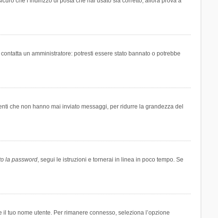
icuro che l’indirizzo di posta che hai usato sia corretto, allora prova a
i contatta un amministratore: potresti essere stato bannato o potrebbe
tenti che non hanno mai inviato messaggi, per ridurre la grandezza del
to la password
, segui le istruzioni e tornerai in linea in poco tempo. Se
are il tuo nome utente. Per rimanere connesso, seleziona l’opzione