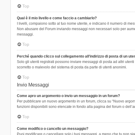
Top
Qual è il mio livello e come faccio a cambiarlo?
I livelli, compaiono sotto al tuo nome utente, e indicano il numero di mes
Non abusare del Forum inviando messaggi non necessari solo per aumenta
messaggi.
Top
Perché quando clicco sul collegamento all’indirizzo di posta di un ut
Solo gli utenti registrati possono inviare messaggi di posta ad altri ute
scorretto o malevolo del sistema di posta da parte di utenti anonimi.
Top
Invio Messaggi
Come apro un argomento o invio un messaggio in un forum?
Per pubblicare un nuovo argomento in un forum, clicca su “Nuovo argoment
funzioni disponibili sono elencate in fondo alla pagina del forum o dell’a
Top
Come modifico o cancello un messaggio?
Puoi modificare o cancellare solo i tuoi messaggi, a meno che tu non s