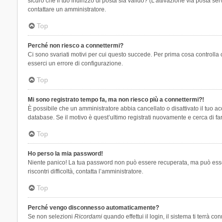
sicuro che il tuo indirizzo di posta sia valido? (L’attivazione via posta se
contattare un amministratore.
Top
Perché non riesco a connettermi?
Ci sono svariati motivi per cui questo succede. Per prima cosa controlla 
esserci un errore di configurazione.
Top
Mi sono registrato tempo fa, ma non riesco più a connettermi?!
È possibile che un amministratore abbia cancellato o disattivato il tuo 
database. Se il motivo è quest’ultimo registrati nuovamente e cerca di fa
Top
Ho perso la mia password!
Niente panico! La tua password non può essere recuperata, ma può essere
riscontri difficoltà, contatta l’amministratore.
Top
Perché vengo disconnesso automaticamente?
Se non selezioni
Ricordami
quando effettui il login, il sistema ti terrà