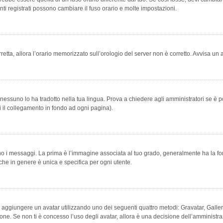
ti registrati possono cambiare il fuso orario e molte impostazioni.
orretta, allora l’orario memorizzato sull’orologio del server non è corretto. Avvisa u
essuno lo ha tradotto nella tua lingua. Prova a chiedere agli amministratori se è po
vi il collegamento in fondo ad ogni pagina).
messaggi. La prima è l’immagine associata al tuo grado, generalmente ha la forma di
che in genere è unica e specifica per ogni utente.
bile aggiungere un avatar utilizzando uno dei seguenti quattro metodi: Gravatar, Gal
ione. Se non ti è concesso l’uso degli avatar, allora è una decisione dell’amministra