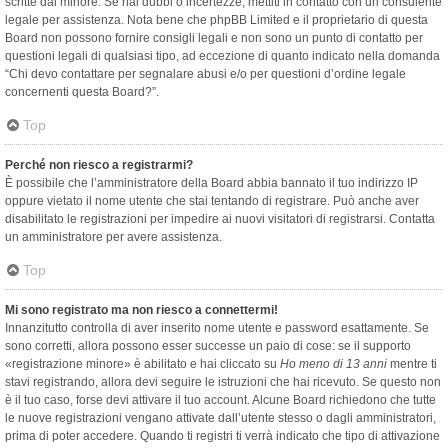
scritte dal minore. Se hai dubbi o incertezze, mettiti in contatto con un consulente
legale per assistenza. Nota bene che phpBB Limited e il proprietario di questa
Board non possono fornire consigli legali e non sono un punto di contatto per
questioni legali di qualsiasi tipo, ad eccezione di quanto indicato nella domanda
“Chi devo contattare per segnalare abusi e/o per questioni d’ordine legale
concernenti questa Board?”.
Top
Perché non riesco a registrarmi?
È possibile che l’amministratore della Board abbia bannato il tuo indirizzo IP
oppure vietato il nome utente che stai tentando di registrare. Può anche aver
disabilitato le registrazioni per impedire ai nuovi visitatori di registrarsi. Contatta
un amministratore per avere assistenza.
Top
Mi sono registrato ma non riesco a connettermi!
Innanzitutto controlla di aver inserito nome utente e password esattamente. Se
sono corretti, allora possono esser successe un paio di cose: se il supporto
«registrazione minore» è abilitato e hai cliccato su
Ho meno di 13 anni
mentre ti
stavi registrando, allora devi seguire le istruzioni che hai ricevuto. Se questo non
è il tuo caso, forse devi attivare il tuo account. Alcune Board richiedono che tutte
le nuove registrazioni vengano attivate dall’utente stesso o dagli amministratori,
prima di poter accedere. Quando ti registri ti verrà indicato che tipo di attivazione