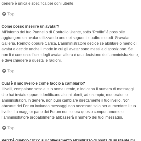
genere è unica e specifica per ogni utente.
Top
Come posso inserire un avatar?
All’interno del tuo Pannello di Controllo Utente, sotto “Profilo” è possibile
aggiungere un avatar utilizzando uno dei seguenti quattro metodi: Gravatar,
Galleria, Remoto oppure Carica. L’amministratore decide se abilitare o meno gli
avatar e decide anche il modo in cui gli avatar sono messi a disposizione. Se
non ti è concesso l’uso degli avatar, allora è una decisione dell’amministrazione,
e devi chiedere a questa le ragioni.
Top
Qual è il mio livello e come faccio a cambiarlo?
I livelli, compaiono sotto al tuo nome utente, e indicano il numero di messaggi
che hai inviato oppure identificano alcuni utenti, ad esempio, moderatori e
amministratori. In genere, non puoi cambiare direttamente il tuo livello. Non
abusare del Forum inviando messaggi non necessari solo per aumentare il tuo
livello. La maggior parte dei Forum non tollera questo comportamento e
l’amministratore probabilmente abbasserà il numero dei tuoi messaggi.
Top
Perché quando clicco sul collegamento all’indirizzo di posta di un utente mi