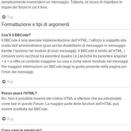
semplicemente inserendovi un messaggio. Tuttavia, sii sicuro di rispettare le
regole del forum in cui ti trovi.
Top
Formattazione e tipi di argomenti
Cos’è il BBCode?
Il BBCode è una speciale implementazione dell’HTML; l’utilizzo è soggetto alla
scelta dell’amministratore (puoi anche disabilitarlo di messaggio in messaggio
tramite l’opzione nel modulo di invio messaggi). Il BBCode è simile all’HTML, i
comandi sono racchiusi tra parentesi quadre [ e ] anziché tra parentesi angolari
< e > e offre un controllo maggiore su cosa e come viene mostrato nei messaggi.
Per maggiori informazioni sul BBCode leggi la guida presente nella pagina per
l’invio dei messaggi.
Top
Posso usare l’HTML?
No. Non è possibile inserire del codice HTML e ottenere che sia interpretato
come tale in questo Forum. La maggior parte delle funzioni dell’HTML può
essere sostituita dal BBCode.
Top
Cosa sono le emoticon?