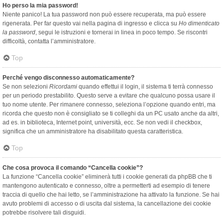
Ho perso la mia password!
Niente panico! La tua password non può essere recuperata, ma può essere
rigenerata. Per far questo vai nella pagina di ingresso e clicca su
Ho dimenticato
la password
, segui le istruzioni e tornerai in linea in poco tempo. Se riscontri
difficoltà, contatta l’amministratore.
Top
Perché vengo disconnesso automaticamente?
Se non selezioni
Ricordami
quando effettui il login, il sistema ti terrà connesso
per un periodo prestabilito. Questo serve a evitare che qualcuno possa usare il
tuo nome utente. Per rimanere connesso, seleziona l’opzione quando entri, ma
ricorda che questo non è consigliato se ti colleghi da un PC usato anche da altri,
ad es. in biblioteca, Internet point, università, ecc. Se non vedi il checkbox,
significa che un amministratore ha disabilitato questa caratteristica.
Top
Che cosa provoca il comando “Cancella cookie”?
La funzione “Cancella cookie” eliminerà tutti i cookie generati da phpBB che ti
mantengono autenticato e connesso, oltre a permetterti ad esempio di tenere
traccia di quello che hai letto, se l’amministrazione ha attivato la funzione. Se hai
avuto problemi di accesso o di uscita dal sistema, la cancellazione dei cookie
potrebbe risolvere tali disguidi.