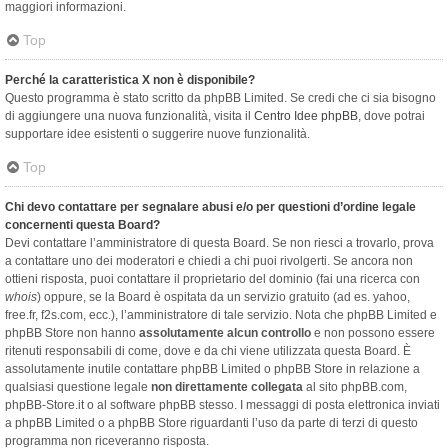
maggiori informazioni.
Top
Perché la caratteristica X non è disponibile?
Questo programma è stato scritto da phpBB Limited. Se credi che ci sia bisogno
di aggiungere una nuova funzionalità, visita il
Centro Idee phpBB
, dove potrai
supportare idee esistenti o suggerire nuove funzionalità.
Top
Chi devo contattare per segnalare abusi e/o per questioni d’ordine legale
concernenti questa Board?
Devi contattare l’amministratore di questa Board. Se non riesci a trovarlo, prova
a contattare uno dei moderatori e chiedi a chi puoi rivolgerti. Se ancora non
ottieni risposta, puoi contattare il proprietario del dominio (fai una ricerca con
whois
) oppure, se la Board è ospitata da un servizio gratuito (ad es. yahoo,
free.fr, f2s.com, ecc.), l’amministratore di tale servizio. Nota che phpBB Limited e
phpBB Store non hanno
assolutamente alcun controllo
e non possono essere
ritenuti responsabili di come, dove e da chi viene utilizzata questa Board. È
assolutamente inutile contattare phpBB Limited o phpBB Store in relazione a
qualsiasi questione legale
non direttamente collegata
al sito phpBB.com,
phpBB-Store.it o al software phpBB stesso. I messaggi di posta elettronica inviati
a phpBB Limited o a phpBB Store riguardanti l’uso da parte di terzi di questo
programma non riceveranno risposta.