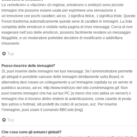
Le «emoticon» o «faccine» (in inglese,
emoticons
o
smileys
) sono piccole
immagini che possono essere usate per esprimere una sensazione o
un’emozione con pochi caratteri; ad es. :) significa felice, :( significa triste. Questo
Forum trasforma automaticamente queste serie di caratteri in immagini. La lista
completa delle emoticon è visibile nella pagina di invio messaggi. Cerca di non
esagerare nell’uso delle emoticon, possono facilmente rendere un messaggio
illeggibile, e un moderatore potrebbe decidere di modificarlo o addirittura
rimuoverlo.
Top
Posso inserire delle immagini?
Sì, puoi inserire delle immagini nei tuoi messaggi. Se l’amministratore permette
gli allegati è possibile caricare delle immagini direttamente sulla Board; in
alternativa devi creare un collegamento a un’immagine ospitata su un server di
pubblico accesso, ad es. http://www.indirizzo-del-sito.com/immagine.gif. Non
puoi inserire immagini che hai sul tuo PC (a meno che non abbia un server!) o
immagini che si trovano dietro sistemi di autenticazione, come caselle di posta
tipo yahoo o hotmail, siti protetti da codici di accesso, ecc. Per inserire
l’immagine, puoi usare il comando BBCode [img].
Top
Che cosa sono gli annunci globali?