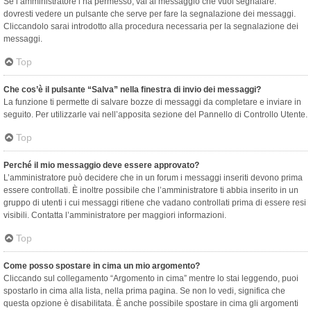
Se l’amministratore l’ha permesso, vai al messaggio che vuoi segnalare:
dovresti vedere un pulsante che serve per fare la segnalazione dei messaggi.
Cliccandolo sarai introdotto alla procedura necessaria per la segnalazione dei
messaggi.
Top
Che cos’è il pulsante “Salva” nella finestra di invio dei messaggi?
La funzione ti permette di salvare bozze di messaggi da completare e inviare in
seguito. Per utilizzarle vai nell’apposita sezione del Pannello di Controllo Utente.
Top
Perché il mio messaggio deve essere approvato?
L’amministratore può decidere che in un forum i messaggi inseriti devono prima
essere controllati. È inoltre possibile che l’amministratore ti abbia inserito in un
gruppo di utenti i cui messaggi ritiene che vadano controllati prima di essere resi
visibili. Contatta l’amministratore per maggiori informazioni.
Top
Come posso spostare in cima un mio argomento?
Cliccando sul collegamento “Argomento in cima” mentre lo stai leggendo, puoi
spostarlo in cima alla lista, nella prima pagina. Se non lo vedi, significa che
questa opzione è disabilitata. È anche possibile spostare in cima gli argomenti