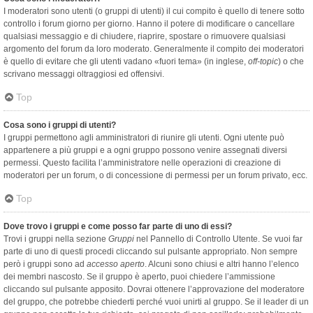
I moderatori sono utenti (o gruppi di utenti) il cui compito è quello di tenere sotto
controllo i forum giorno per giorno. Hanno il potere di modificare o cancellare
qualsiasi messaggio e di chiudere, riaprire, spostare o rimuovere qualsiasi
argomento del forum da loro moderato. Generalmente il compito dei moderatori
è quello di evitare che gli utenti vadano «fuori tema» (in inglese,
off-topic
) o che
scrivano messaggi oltraggiosi ed offensivi.
Top
Cosa sono i gruppi di utenti?
I gruppi permettono agli amministratori di riunire gli utenti. Ogni utente può
appartenere a più gruppi e a ogni gruppo possono venire assegnati diversi
permessi. Questo facilita l’amministratore nelle operazioni di creazione di
moderatori per un forum, o di concessione di permessi per un forum privato, ecc.
Top
Dove trovo i gruppi e come posso far parte di uno di essi?
Trovi i gruppi nella sezione
Gruppi
nel Pannello di Controllo Utente. Se vuoi far
parte di uno di questi procedi cliccando sul pulsante appropriato. Non sempre
però i gruppi sono ad
accesso aperto
. Alcuni sono chiusi e altri hanno l’elenco
dei membri nascosto. Se il gruppo è aperto, puoi chiedere l’ammissione
cliccando sul pulsante apposito. Dovrai ottenere l’approvazione del moderatore
del gruppo, che potrebbe chiederti perché vuoi unirti al gruppo. Se il leader di un