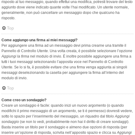
risposto al tuo messaggio, quando effettui una modifica, potresti trovare del testo
aggiunto dove viene indicato quante volte l’hai modificato. Un utente normale,
generalmente, non può cancellare un messaggio dopo che qualcuno ha
risposto.
Top
Come aggiungo una firma ai miei messaggi?
Per aggiungere una firma ad un messaggio devi prima crearne una tramite il
Pannello di Controllo Utente. Una volta creata, è possibile selezionare l’opzione
Aggiungi la firma
nel modulo di invio. È inoltre possibile aggiungere una firma a
tutti i tuoi messaggi selezionando l’apposita voce nel Pannello di Controllo
Utente. Se lo si fa, è possibile evitare che una firma venga aggiunta ai singoli
messaggi deselezionando la casella per aggiungere la firma all’interno del
modulo di invio.
Top
Come creo un sondaggio?
Creare un sondaggio è facile: quando inizi un nuovo argomento (o quando
modifichi il primo messaggio di un argomento, se ti è permesso) dovresti vedere,
sotto lo spazio per l’inserimento del messaggio, un riquadro dal titolo
Aggiungi
sondaggio
(se non lo vedi, probabilmente non hai il diritto di creare sondaggi).
Basta inserire un titolo per il sondaggio e almeno due opzioni di risposta (per
inserire un’opzione di risposta, scrivila nell’apposito spazio e clicca su
Aggiungi