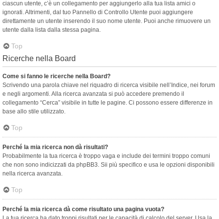
ciascun utente, c’è un collegamento per aggiungerlo alla tua lista amici o
ignorati. Altrimenti, dal tuo Pannello di Controllo Utente puoi aggiungere
direttamente un utente inserendo il suo nome utente. Puoi anche rimuovere un
utente dalla lista dalla stessa pagina.
Top
Ricerche nella Board
Come si fanno le ricerche nella Board?
Scrivendo una parola chiave nel riquadro di ricerca visibile nell’Indice, nei forum
e negli argomenti. Alla ricerca avanzata si può accedere premendo il
collegamento “Cerca” visibile in tutte le pagine. Ci possono essere differenze in
base allo stile utilizzato.
Top
Perché la mia ricerca non dà risultati?
Probabilmente la tua ricerca è troppo vaga e include dei termini troppo comuni
che non sono indicizzati da phpBB3. Sii più specifico e usa le opzioni disponibili
nella ricerca avanzata.
Top
Perché la mia ricerca dà come risultato una pagina vuota?
La tua ricerca ha dato troppi risultati per le capacità di calcolo del server. Usa la