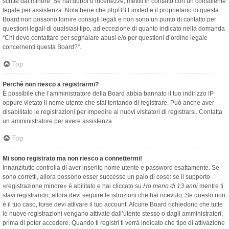
scritte dal minore. Se hai dubbi o incertezze, mettiti in contatto con un consulente
legale per assistenza. Nota bene che phpBB Limited e il proprietario di questa
Board non possono fornire consigli legali e non sono un punto di contatto per
questioni legali di qualsiasi tipo, ad eccezione di quanto indicato nella domanda
“Chi devo contattare per segnalare abusi e/o per questioni d’ordine legale
concernenti questa Board?”.
Top
Perché non riesco a registrarmi?
È possibile che l’amministratore della Board abbia bannato il tuo indirizzo IP
oppure vietato il nome utente che stai tentando di registrare. Può anche aver
disabilitato le registrazioni per impedire ai nuovi visitatori di registrarsi. Contatta
un amministratore per avere assistenza.
Top
Mi sono registrato ma non riesco a connettermi!
Innanzitutto controlla di aver inserito nome utente e password esattamente. Se
sono corretti, allora possono esser successe un paio di cose: se il supporto
«registrazione minore» è abilitato e hai cliccato su
Ho meno di 13 anni
mentre ti
stavi registrando, allora devi seguire le istruzioni che hai ricevuto. Se questo non
è il tuo caso, forse devi attivare il tuo account. Alcune Board richiedono che tutte
le nuove registrazioni vengano attivate dall’utente stesso o dagli amministratori,
prima di poter accedere. Quando ti registri ti verrà indicato che tipo di attivazione