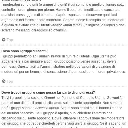
I moderatori sono utenti (o gruppi di utenti) il cui compito è quello di tenere sotto
controllo i forum giorno per giorno. Hanno il potere di modificare o cancellare
qualsiasi messaggio e di chiudere, riaprire, spostare o rimuovere qualsiasi
argomento del forum da loro moderato. Generalmente il compito dei moderatori
è quello di evitare che gli utenti vadano «fuori tema» (in inglese,
off-topic
) o che
scrivano messaggi oltraggiosi ed offensivi.
Top
Cosa sono i gruppi di utenti?
I gruppi permettono agli amministratori di riunire gli utenti. Ogni utente può
appartenere a più gruppi e a ogni gruppo possono venire assegnati diversi
permessi. Questo facilita l’amministratore nelle operazioni di creazione di
moderatori per un forum, o di concessione di permessi per un forum privato, ecc.
Top
Dove trovo i gruppi e come posso far parte di uno di essi?
Trovi i gruppi nella sezione
Gruppi
nel Pannello di Controllo Utente. Se vuoi far
parte di uno di questi procedi cliccando sul pulsante appropriato. Non sempre
però i gruppi sono ad
accesso aperto
. Alcuni sono chiusi e altri hanno l’elenco
dei membri nascosto. Se il gruppo è aperto, puoi chiedere l’ammissione
cliccando sul pulsante apposito. Dovrai ottenere l’approvazione del moderatore
del gruppo, che potrebbe chiederti perché vuoi unirti al gruppo. Se il leader di un