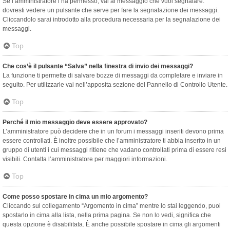
Se l’amministratore l’ha permesso, vai al messaggio che vuoi segnalare:
dovresti vedere un pulsante che serve per fare la segnalazione dei messaggi.
Cliccandolo sarai introdotto alla procedura necessaria per la segnalazione dei
messaggi.
Top
Che cos’è il pulsante “Salva” nella finestra di invio dei messaggi?
La funzione ti permette di salvare bozze di messaggi da completare e inviare in
seguito. Per utilizzarle vai nell’apposita sezione del Pannello di Controllo Utente.
Top
Perché il mio messaggio deve essere approvato?
L’amministratore può decidere che in un forum i messaggi inseriti devono prima
essere controllati. È inoltre possibile che l’amministratore ti abbia inserito in un
gruppo di utenti i cui messaggi ritiene che vadano controllati prima di essere resi
visibili. Contatta l’amministratore per maggiori informazioni.
Top
Come posso spostare in cima un mio argomento?
Cliccando sul collegamento “Argomento in cima” mentre lo stai leggendo, puoi
spostarlo in cima alla lista, nella prima pagina. Se non lo vedi, significa che
questa opzione è disabilitata. È anche possibile spostare in cima gli argomenti