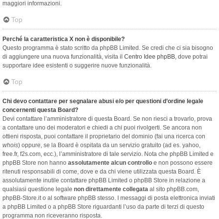
maggiori informazioni.
Top
Perché la caratteristica X non è disponibile?
Questo programma è stato scritto da phpBB Limited. Se credi che ci sia bisogno
di aggiungere una nuova funzionalità, visita il
Centro Idee phpBB
, dove potrai
supportare idee esistenti o suggerire nuove funzionalità.
Top
Chi devo contattare per segnalare abusi e/o per questioni d’ordine legale
concernenti questa Board?
Devi contattare l’amministratore di questa Board. Se non riesci a trovarlo, prova
a contattare uno dei moderatori e chiedi a chi puoi rivolgerti. Se ancora non
ottieni risposta, puoi contattare il proprietario del dominio (fai una ricerca con
whois
) oppure, se la Board è ospitata da un servizio gratuito (ad es. yahoo,
free.fr, f2s.com, ecc.), l’amministratore di tale servizio. Nota che phpBB Limited e
phpBB Store non hanno
assolutamente alcun controllo
e non possono essere
ritenuti responsabili di come, dove e da chi viene utilizzata questa Board. È
assolutamente inutile contattare phpBB Limited o phpBB Store in relazione a
qualsiasi questione legale
non direttamente collegata
al sito phpBB.com,
phpBB-Store.it o al software phpBB stesso. I messaggi di posta elettronica inviati
a phpBB Limited o a phpBB Store riguardanti l’uso da parte di terzi di questo
programma non riceveranno risposta.