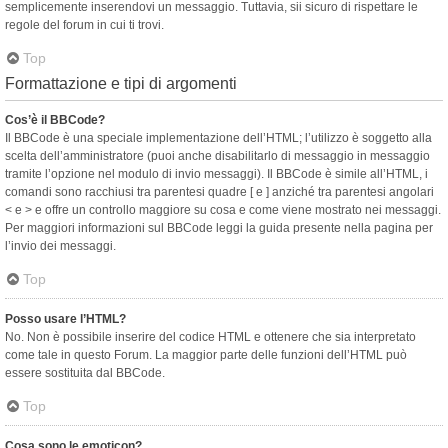
semplicemente inserendovi un messaggio. Tuttavia, sii sicuro di rispettare le
regole del forum in cui ti trovi.
Top
Formattazione e tipi di argomenti
Cos’è il BBCode?
Il BBCode è una speciale implementazione dell’HTML; l’utilizzo è soggetto alla
scelta dell’amministratore (puoi anche disabilitarlo di messaggio in messaggio
tramite l’opzione nel modulo di invio messaggi). Il BBCode è simile all’HTML, i
comandi sono racchiusi tra parentesi quadre [ e ] anziché tra parentesi angolari
< e > e offre un controllo maggiore su cosa e come viene mostrato nei messaggi.
Per maggiori informazioni sul BBCode leggi la guida presente nella pagina per
l’invio dei messaggi.
Top
Posso usare l’HTML?
No. Non è possibile inserire del codice HTML e ottenere che sia interpretato
come tale in questo Forum. La maggior parte delle funzioni dell’HTML può
essere sostituita dal BBCode.
Top
Cosa sono le emoticon?