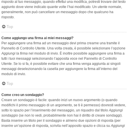
risposto al tuo messaggio, quando effettui una modifica, potresti trovare del testo
aggiunto dove viene indicato quante volte l’hai modificato. Un utente normale,
generalmente, non può cancellare un messaggio dopo che qualcuno ha
risposto.
Top
Come aggiungo una firma ai miei messaggi?
Per aggiungere una firma ad un messaggio devi prima crearne una tramite il
Pannello di Controllo Utente. Una volta creata, è possibile selezionare l’opzione
Aggiungi la firma
nel modulo di invio. È inoltre possibile aggiungere una firma a
tutti i tuoi messaggi selezionando l’apposita voce nel Pannello di Controllo
Utente. Se lo si fa, è possibile evitare che una firma venga aggiunta ai singoli
messaggi deselezionando la casella per aggiungere la firma all’interno del
modulo di invio.
Top
Come creo un sondaggio?
Creare un sondaggio è facile: quando inizi un nuovo argomento (o quando
modifichi il primo messaggio di un argomento, se ti è permesso) dovresti vedere,
sotto lo spazio per l’inserimento del messaggio, un riquadro dal titolo
Aggiungi
sondaggio
(se non lo vedi, probabilmente non hai il diritto di creare sondaggi).
Basta inserire un titolo per il sondaggio e almeno due opzioni di risposta (per
inserire un’opzione di risposta, scrivila nell’apposito spazio e clicca su
Aggiungi