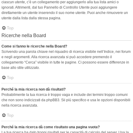
ciascun utente, c’è un collegamento per aggiungerlo alla tua lista amici o
ignorati. Altrimenti, dal tuo Pannello di Controllo Utente puoi aggiungere
direttamente un utente inserendo il suo nome utente. Puoi anche rimuovere un
utente dalla lista dalla stessa pagina.
Top
Ricerche nella Board
Come si fanno le ricerche nella Board?
Scrivendo una parola chiave nel riquadro di ricerca visibile nell’Indice, nei forum
e negli argomenti. Alla ricerca avanzata si può accedere premendo il
collegamento “Cerca” visibile in tutte le pagine. Ci possono essere differenze in
base allo stile utilizzato.
Top
Perché la mia ricerca non dà risultati?
Probabilmente la tua ricerca è troppo vaga e include dei termini troppo comuni
che non sono indicizzati da phpBB3. Sii più specifico e usa le opzioni disponibili
nella ricerca avanzata.
Top
Perché la mia ricerca dà come risultato una pagina vuota?
La tua ricerca ha dato troppi risultati per le capacità di calcolo del server. Usa la