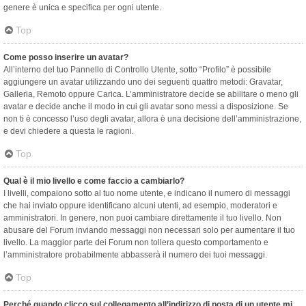
genere è unica e specifica per ogni utente.
Top
Come posso inserire un avatar?
All’interno del tuo Pannello di Controllo Utente, sotto “Profilo” è possibile
aggiungere un avatar utilizzando uno dei seguenti quattro metodi: Gravatar,
Galleria, Remoto oppure Carica. L’amministratore decide se abilitare o meno gli
avatar e decide anche il modo in cui gli avatar sono messi a disposizione. Se
non ti è concesso l’uso degli avatar, allora è una decisione dell’amministrazione,
e devi chiedere a questa le ragioni.
Top
Qual è il mio livello e come faccio a cambiarlo?
I livelli, compaiono sotto al tuo nome utente, e indicano il numero di messaggi
che hai inviato oppure identificano alcuni utenti, ad esempio, moderatori e
amministratori. In genere, non puoi cambiare direttamente il tuo livello. Non
abusare del Forum inviando messaggi non necessari solo per aumentare il tuo
livello. La maggior parte dei Forum non tollera questo comportamento e
l’amministratore probabilmente abbasserà il numero dei tuoi messaggi.
Top
Perché quando clicco sul collegamento all’indirizzo di posta di un utente mi