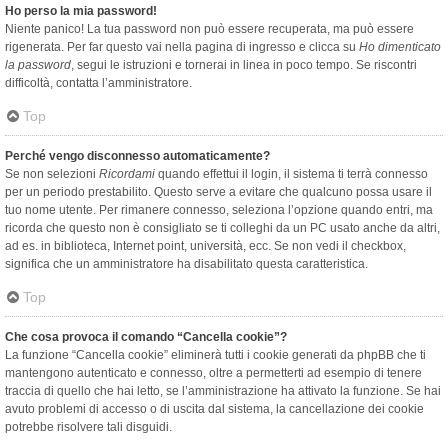
Ho perso la mia password!
Niente panico! La tua password non può essere recuperata, ma può essere
rigenerata. Per far questo vai nella pagina di ingresso e clicca su
Ho dimenticato
la password
, segui le istruzioni e tornerai in linea in poco tempo. Se riscontri
difficoltà, contatta l’amministratore.
Top
Perché vengo disconnesso automaticamente?
Se non selezioni
Ricordami
quando effettui il login, il sistema ti terrà connesso
per un periodo prestabilito. Questo serve a evitare che qualcuno possa usare il
tuo nome utente. Per rimanere connesso, seleziona l’opzione quando entri, ma
ricorda che questo non è consigliato se ti colleghi da un PC usato anche da altri,
ad es. in biblioteca, Internet point, università, ecc. Se non vedi il checkbox,
significa che un amministratore ha disabilitato questa caratteristica.
Top
Che cosa provoca il comando “Cancella cookie”?
La funzione “Cancella cookie” eliminerà tutti i cookie generati da phpBB che ti
mantengono autenticato e connesso, oltre a permetterti ad esempio di tenere
traccia di quello che hai letto, se l’amministrazione ha attivato la funzione. Se hai
avuto problemi di accesso o di uscita dal sistema, la cancellazione dei cookie
potrebbe risolvere tali disguidi.