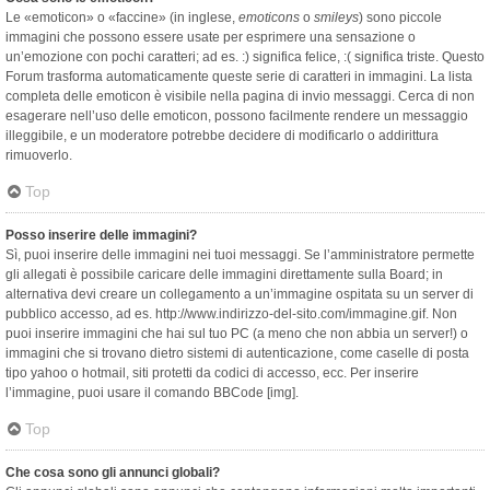
Le «emoticon» o «faccine» (in inglese,
emoticons
o
smileys
) sono piccole
immagini che possono essere usate per esprimere una sensazione o
un’emozione con pochi caratteri; ad es. :) significa felice, :( significa triste. Questo
Forum trasforma automaticamente queste serie di caratteri in immagini. La lista
completa delle emoticon è visibile nella pagina di invio messaggi. Cerca di non
esagerare nell’uso delle emoticon, possono facilmente rendere un messaggio
illeggibile, e un moderatore potrebbe decidere di modificarlo o addirittura
rimuoverlo.
Top
Posso inserire delle immagini?
Sì, puoi inserire delle immagini nei tuoi messaggi. Se l’amministratore permette
gli allegati è possibile caricare delle immagini direttamente sulla Board; in
alternativa devi creare un collegamento a un’immagine ospitata su un server di
pubblico accesso, ad es. http://www.indirizzo-del-sito.com/immagine.gif. Non
puoi inserire immagini che hai sul tuo PC (a meno che non abbia un server!) o
immagini che si trovano dietro sistemi di autenticazione, come caselle di posta
tipo yahoo o hotmail, siti protetti da codici di accesso, ecc. Per inserire
l’immagine, puoi usare il comando BBCode [img].
Top
Che cosa sono gli annunci globali?