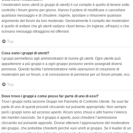
I moderatori sono utenti (o gruppi di utenti) il cui compito è quello di tenere sotto
controllo i forum giorno per giorno. Hanno il potere di modificare o cancellare
qualsiasi messaggio e di chiudere, riaprire, spostare o rimuovere qualsiasi
argomento del forum da loro moderato. Generalmente il compito dei moderatori
è quello di evitare che gli utenti vadano «fuori tema» (in inglese,
off-topic
) o che
scrivano messaggi oltraggiosi ed offensivi.
Top
Cosa sono i gruppi di utenti?
I gruppi permettono agli amministratori di riunire gli utenti. Ogni utente può
appartenere a più gruppi e a ogni gruppo possono venire assegnati diversi
permessi. Questo facilita l’amministratore nelle operazioni di creazione di
moderatori per un forum, o di concessione di permessi per un forum privato, ecc.
Top
Dove trovo i gruppi e come posso far parte di uno di essi?
Trovi i gruppi nella sezione
Gruppi
nel Pannello di Controllo Utente. Se vuoi far
parte di uno di questi procedi cliccando sul pulsante appropriato. Non sempre
però i gruppi sono ad
accesso aperto
. Alcuni sono chiusi e altri hanno l’elenco
dei membri nascosto. Se il gruppo è aperto, puoi chiedere l’ammissione
cliccando sul pulsante apposito. Dovrai ottenere l’approvazione del moderatore
del gruppo, che potrebbe chiederti perché vuoi unirti al gruppo. Se il leader di un