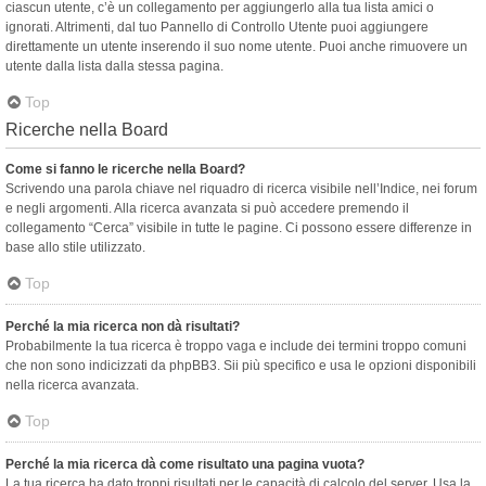
ciascun utente, c’è un collegamento per aggiungerlo alla tua lista amici o
ignorati. Altrimenti, dal tuo Pannello di Controllo Utente puoi aggiungere
direttamente un utente inserendo il suo nome utente. Puoi anche rimuovere un
utente dalla lista dalla stessa pagina.
Top
Ricerche nella Board
Come si fanno le ricerche nella Board?
Scrivendo una parola chiave nel riquadro di ricerca visibile nell’Indice, nei forum
e negli argomenti. Alla ricerca avanzata si può accedere premendo il
collegamento “Cerca” visibile in tutte le pagine. Ci possono essere differenze in
base allo stile utilizzato.
Top
Perché la mia ricerca non dà risultati?
Probabilmente la tua ricerca è troppo vaga e include dei termini troppo comuni
che non sono indicizzati da phpBB3. Sii più specifico e usa le opzioni disponibili
nella ricerca avanzata.
Top
Perché la mia ricerca dà come risultato una pagina vuota?
La tua ricerca ha dato troppi risultati per le capacità di calcolo del server. Usa la