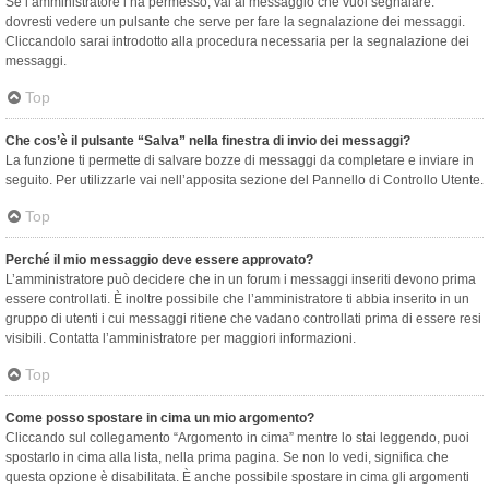
Se l’amministratore l’ha permesso, vai al messaggio che vuoi segnalare:
dovresti vedere un pulsante che serve per fare la segnalazione dei messaggi.
Cliccandolo sarai introdotto alla procedura necessaria per la segnalazione dei
messaggi.
Top
Che cos’è il pulsante “Salva” nella finestra di invio dei messaggi?
La funzione ti permette di salvare bozze di messaggi da completare e inviare in
seguito. Per utilizzarle vai nell’apposita sezione del Pannello di Controllo Utente.
Top
Perché il mio messaggio deve essere approvato?
L’amministratore può decidere che in un forum i messaggi inseriti devono prima
essere controllati. È inoltre possibile che l’amministratore ti abbia inserito in un
gruppo di utenti i cui messaggi ritiene che vadano controllati prima di essere resi
visibili. Contatta l’amministratore per maggiori informazioni.
Top
Come posso spostare in cima un mio argomento?
Cliccando sul collegamento “Argomento in cima” mentre lo stai leggendo, puoi
spostarlo in cima alla lista, nella prima pagina. Se non lo vedi, significa che
questa opzione è disabilitata. È anche possibile spostare in cima gli argomenti