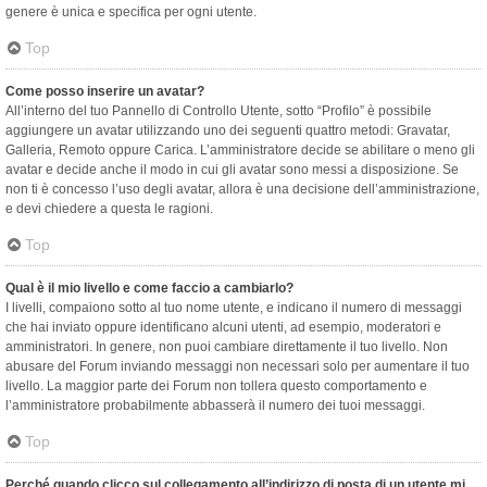
genere è unica e specifica per ogni utente.
Top
Come posso inserire un avatar?
All’interno del tuo Pannello di Controllo Utente, sotto “Profilo” è possibile
aggiungere un avatar utilizzando uno dei seguenti quattro metodi: Gravatar,
Galleria, Remoto oppure Carica. L’amministratore decide se abilitare o meno gli
avatar e decide anche il modo in cui gli avatar sono messi a disposizione. Se
non ti è concesso l’uso degli avatar, allora è una decisione dell’amministrazione,
e devi chiedere a questa le ragioni.
Top
Qual è il mio livello e come faccio a cambiarlo?
I livelli, compaiono sotto al tuo nome utente, e indicano il numero di messaggi
che hai inviato oppure identificano alcuni utenti, ad esempio, moderatori e
amministratori. In genere, non puoi cambiare direttamente il tuo livello. Non
abusare del Forum inviando messaggi non necessari solo per aumentare il tuo
livello. La maggior parte dei Forum non tollera questo comportamento e
l’amministratore probabilmente abbasserà il numero dei tuoi messaggi.
Top
Perché quando clicco sul collegamento all’indirizzo di posta di un utente mi