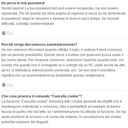
Ho perso la mia password!
Niente panico! La tua password non può essere recuperata, ma può essere
rigenerata. Per far questo vai nella pagina di ingresso e clicca su
Ho dimenticato
la password
, segui le istruzioni e tornerai in linea in poco tempo. Se riscontri
difficoltà, contatta l’amministratore.
Top
Perché vengo disconnesso automaticamente?
Se non selezioni
Ricordami
quando effettui il login, il sistema ti terrà connesso
per un periodo prestabilito. Questo serve a evitare che qualcuno possa usare il
tuo nome utente. Per rimanere connesso, seleziona l’opzione quando entri, ma
ricorda che questo non è consigliato se ti colleghi da un PC usato anche da altri,
ad es. in biblioteca, Internet point, università, ecc. Se non vedi il checkbox,
significa che un amministratore ha disabilitato questa caratteristica.
Top
Che cosa provoca il comando “Cancella cookie”?
La funzione “Cancella cookie” eliminerà tutti i cookie generati da phpBB che ti
mantengono autenticato e connesso, oltre a permetterti ad esempio di tenere
traccia di quello che hai letto, se l’amministrazione ha attivato la funzione. Se hai
avuto problemi di accesso o di uscita dal sistema, la cancellazione dei cookie
potrebbe risolvere tali disguidi.