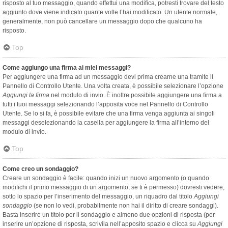
risposto al tuo messaggio, quando effettui una modifica, potresti trovare del testo
aggiunto dove viene indicato quante volte l’hai modificato. Un utente normale,
generalmente, non può cancellare un messaggio dopo che qualcuno ha
risposto.
Top
Come aggiungo una firma ai miei messaggi?
Per aggiungere una firma ad un messaggio devi prima crearne una tramite il
Pannello di Controllo Utente. Una volta creata, è possibile selezionare l’opzione
Aggiungi la firma
nel modulo di invio. È inoltre possibile aggiungere una firma a
tutti i tuoi messaggi selezionando l’apposita voce nel Pannello di Controllo
Utente. Se lo si fa, è possibile evitare che una firma venga aggiunta ai singoli
messaggi deselezionando la casella per aggiungere la firma all’interno del
modulo di invio.
Top
Come creo un sondaggio?
Creare un sondaggio è facile: quando inizi un nuovo argomento (o quando
modifichi il primo messaggio di un argomento, se ti è permesso) dovresti vedere,
sotto lo spazio per l’inserimento del messaggio, un riquadro dal titolo
Aggiungi
sondaggio
(se non lo vedi, probabilmente non hai il diritto di creare sondaggi).
Basta inserire un titolo per il sondaggio e almeno due opzioni di risposta (per
inserire un’opzione di risposta, scrivila nell’apposito spazio e clicca su
Aggiungi