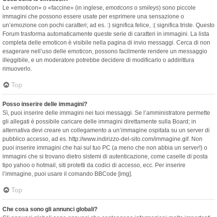
Le «emoticon» o «faccine» (in inglese,
emoticons
o
smileys
) sono piccole
immagini che possono essere usate per esprimere una sensazione o
un’emozione con pochi caratteri; ad es. :) significa felice, :( significa triste. Questo
Forum trasforma automaticamente queste serie di caratteri in immagini. La lista
completa delle emoticon è visibile nella pagina di invio messaggi. Cerca di non
esagerare nell’uso delle emoticon, possono facilmente rendere un messaggio
illeggibile, e un moderatore potrebbe decidere di modificarlo o addirittura
rimuoverlo.
Top
Posso inserire delle immagini?
Sì, puoi inserire delle immagini nei tuoi messaggi. Se l’amministratore permette
gli allegati è possibile caricare delle immagini direttamente sulla Board; in
alternativa devi creare un collegamento a un’immagine ospitata su un server di
pubblico accesso, ad es. http://www.indirizzo-del-sito.com/immagine.gif. Non
puoi inserire immagini che hai sul tuo PC (a meno che non abbia un server!) o
immagini che si trovano dietro sistemi di autenticazione, come caselle di posta
tipo yahoo o hotmail, siti protetti da codici di accesso, ecc. Per inserire
l’immagine, puoi usare il comando BBCode [img].
Top
Che cosa sono gli annunci globali?