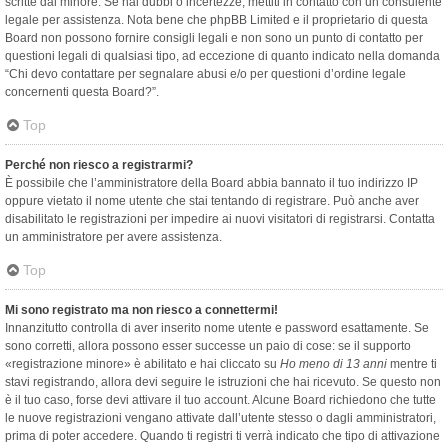
scritte dal minore. Se hai dubbi o incertezze, mettiti in contatto con un consulente
legale per assistenza. Nota bene che phpBB Limited e il proprietario di questa
Board non possono fornire consigli legali e non sono un punto di contatto per
questioni legali di qualsiasi tipo, ad eccezione di quanto indicato nella domanda
“Chi devo contattare per segnalare abusi e/o per questioni d’ordine legale
concernenti questa Board?”.
Top
Perché non riesco a registrarmi?
È possibile che l’amministratore della Board abbia bannato il tuo indirizzo IP
oppure vietato il nome utente che stai tentando di registrare. Può anche aver
disabilitato le registrazioni per impedire ai nuovi visitatori di registrarsi. Contatta
un amministratore per avere assistenza.
Top
Mi sono registrato ma non riesco a connettermi!
Innanzitutto controlla di aver inserito nome utente e password esattamente. Se
sono corretti, allora possono esser successe un paio di cose: se il supporto
«registrazione minore» è abilitato e hai cliccato su
Ho meno di 13 anni
mentre ti
stavi registrando, allora devi seguire le istruzioni che hai ricevuto. Se questo non
è il tuo caso, forse devi attivare il tuo account. Alcune Board richiedono che tutte
le nuove registrazioni vengano attivate dall’utente stesso o dagli amministratori,
prima di poter accedere. Quando ti registri ti verrà indicato che tipo di attivazione