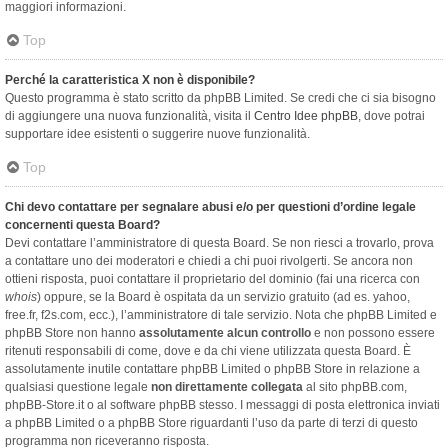
maggiori informazioni.
Top
Perché la caratteristica X non è disponibile?
Questo programma è stato scritto da phpBB Limited. Se credi che ci sia bisogno
di aggiungere una nuova funzionalità, visita il
Centro Idee phpBB
, dove potrai
supportare idee esistenti o suggerire nuove funzionalità.
Top
Chi devo contattare per segnalare abusi e/o per questioni d’ordine legale
concernenti questa Board?
Devi contattare l’amministratore di questa Board. Se non riesci a trovarlo, prova
a contattare uno dei moderatori e chiedi a chi puoi rivolgerti. Se ancora non
ottieni risposta, puoi contattare il proprietario del dominio (fai una ricerca con
whois
) oppure, se la Board è ospitata da un servizio gratuito (ad es. yahoo,
free.fr, f2s.com, ecc.), l’amministratore di tale servizio. Nota che phpBB Limited e
phpBB Store non hanno
assolutamente alcun controllo
e non possono essere
ritenuti responsabili di come, dove e da chi viene utilizzata questa Board. È
assolutamente inutile contattare phpBB Limited o phpBB Store in relazione a
qualsiasi questione legale
non direttamente collegata
al sito phpBB.com,
phpBB-Store.it o al software phpBB stesso. I messaggi di posta elettronica inviati
a phpBB Limited o a phpBB Store riguardanti l’uso da parte di terzi di questo
programma non riceveranno risposta.