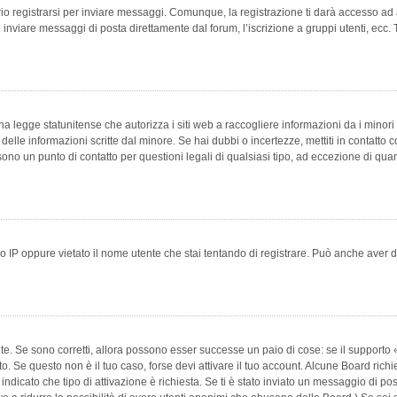
 registrarsi per inviare messaggi. Comunque, la registrazione ti darà accesso ad alt
 inviare messaggi di posta direttamente dal forum, l’iscrizione a gruppi utenti, ecc.
 legge statunitense che autorizza i siti web a raccogliere informazioni da i minori 
e delle informazioni scritte dal minore. Se hai dubbi o incertezze, mettiti in conta
 sono un punto di contatto per questioni legali di qualsiasi tipo, ad eccezione di q
 IP oppure vietato il nome utente che stai tentando di registrare. Può anche aver disab
e. Se sono corretti, allora possono esser successe un paio di cose: se il supporto «
vuto. Se questo non è il tuo caso, forse devi attivare il tuo account. Alcune Board ric
 indicato che tipo di attivazione è richiesta. Se ti è stato inviato un messaggio di po