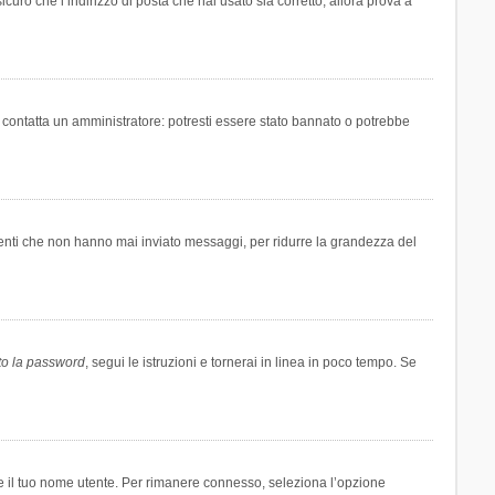
icuro che l’indirizzo di posta che hai usato sia corretto, allora prova a
i contatta un amministratore: potresti essere stato bannato o potrebbe
tenti che non hanno mai inviato messaggi, per ridurre la grandezza del
to la password
, segui le istruzioni e tornerai in linea in poco tempo. Se
are il tuo nome utente. Per rimanere connesso, seleziona l’opzione