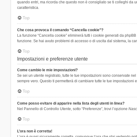
quando entri, ma ricorda che questo non è consigliato se ti colleghi da un
caratteristica.
Top
Che cosa provoca il comando “Cancella cookie”?
La funzione “Cancella cookie” eliminerà tutti i cookie generati da phpBB 
funzione. Se hai avuto problemi di accesso o di uscita dal sistema, la can
Top
Impostazioni e preferenze utente
Come cambio le mie impostazioni?
Se sei un utente registrato, tutte le tue impostazioni sono conservate n
sempre vero. Questo ti permetterà di cambiare tutte le tue impostazioni e
Top
Come posso evitare di apparire nella lista degli utenti in linea?
Nel Pannello di Controllo Utente, sotto “Preferenze”, trovi l’opzione
Nasco
Top
L’ora non è corretta!
L’ora è quasi sicuramente corretta, comunque l’ora che stai vedendo potreb