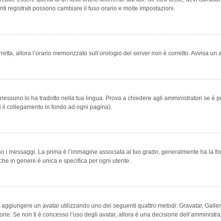
ti registrati possono cambiare il fuso orario e molte impostazioni.
orretta, allora l’orario memorizzato sull’orologio del server non è corretto. Avvisa u
essuno lo ha tradotto nella tua lingua. Prova a chiedere agli amministratori se è po
vi il collegamento in fondo ad ogni pagina).
messaggi. La prima è l’immagine associata al tuo grado, generalmente ha la forma di
che in genere è unica e specifica per ogni utente.
bile aggiungere un avatar utilizzando uno dei seguenti quattro metodi: Gravatar, Gal
ione. Se non ti è concesso l’uso degli avatar, allora è una decisione dell’amministra