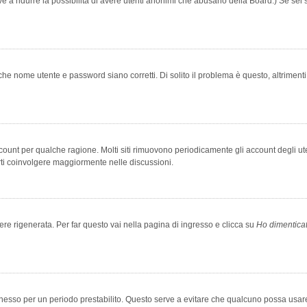
rve a ridurre la possibilità di avere utenti anonimi che abusano della Board.) Se sei s
che nome utente e password siano corretti. Di solito il problema è questo, altriment
account per qualche ragione. Molti siti rimuovono periodicamente gli account degli u
rti coinvolgere maggiormente nelle discussioni.
 rigenerata. Per far questo vai nella pagina di ingresso e clicca su
Ho dimentica
 connesso per un periodo prestabilito. Questo serve a evitare che qualcuno possa us