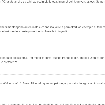
 PC usato anche da altri, ad es. in biblioteca, Internet point, università, ecc. Se no
che ti mantengono autenticato e connesso, oltre a permetterti ad esempio di tenere tr
cellazione dei cookie potrebbe risolvere tali disguidi.
el database del sistema. Per modificarle vai sul tuo Pannello di Controllo Utente; 
 le preferenze.
ndi il tuo stato in linea
. Attivando questa opzione, apparirai solo agli amministrator
be essere quella di un fuso orario differente dal tuo. Se così fosse, devi cambiare l