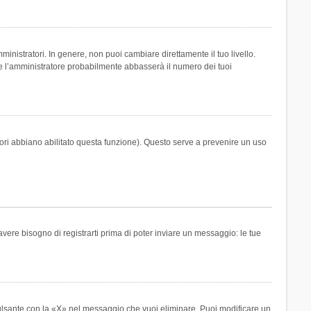
inistratori. In genere, non puoi cambiare direttamente il tuo livello.
 l’amministratore probabilmente abbasserà il numero dei tuoi
tori abbiano abilitato questa funzione). Questo serve a prevenire un uso
ere bisogno di registrarti prima di poter inviare un messaggio: le tue
ulsante con la «X» nel messaggio che vuoi eliminare. Puoi modificare un