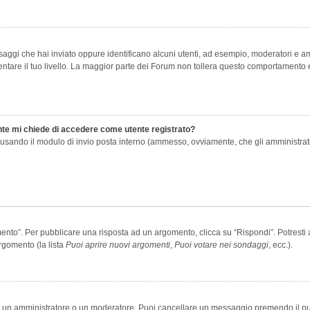
saggi che hai inviato oppure identificano alcuni utenti, ad esempio, moderatori e amm
re il tuo livello. La maggior parte dei Forum non tollera questo comportamento e
ente mi chiede di accedere come utente registrato?
nti usando il modulo di invio posta interno (ammesso, ovviamente, che gli amministra
o”. Per pubblicare una risposta ad un argomento, clicca su “Rispondi”. Potresti av
rgomento (la lista
Puoi aprire nuovi argomenti
,
Puoi votare nei sondaggi
, ecc.).
ia un amministratore o un moderatore. Puoi cancellare un messaggio premendo il p