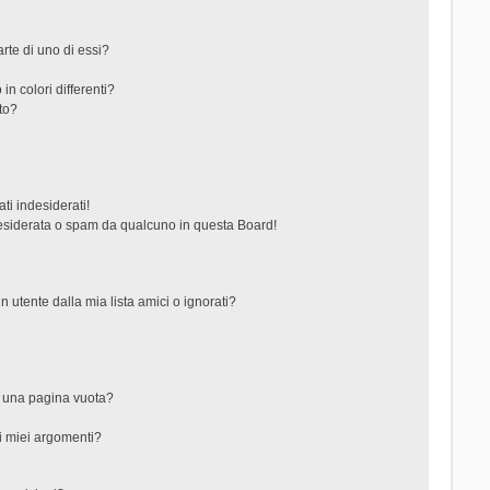
rte di uno di essi?
in colori differenti?
to?
ti indesiderati!
esiderata o spam da qualcuno in questa Board!
tente dalla mia lista amici o ignorati?
?
o una pagina vuota?
i miei argomenti?