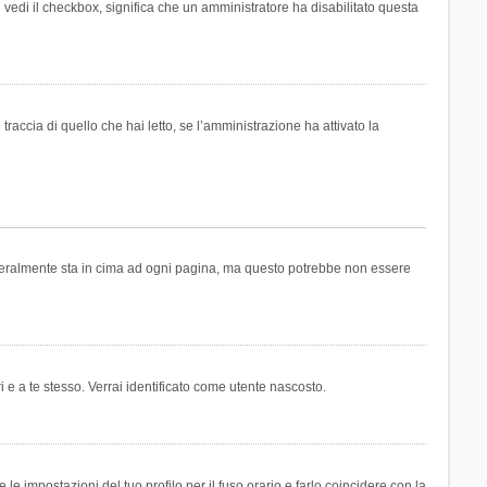
n vedi il checkbox, significa che un amministratore ha disabilitato questa
accia di quello che hai letto, se l’amministrazione ha attivato la
generalmente sta in cima ad ogni pagina, ma questo potrebbe non essere
i e a te stesso. Verrai identificato come utente nascosto.
e impostazioni del tuo profilo per il fuso orario e farlo coincidere con la