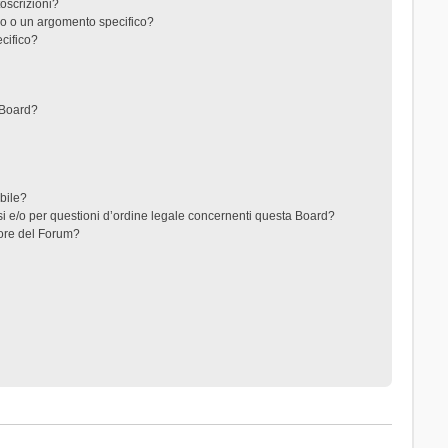
toscrizioni?
o o un argomento specifico?
cifico?
 Board?
ibile?
i e/o per questioni d’ordine legale concernenti questa Board?
ore del Forum?