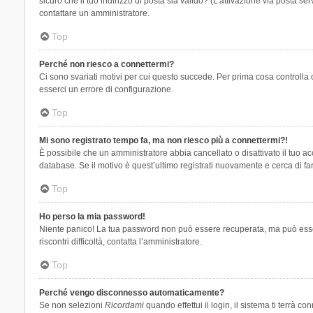
sicuro che il tuo indirizzo di posta sia valido? (L’attivazione via posta se
contattare un amministratore.
Top
Perché non riesco a connettermi?
Ci sono svariati motivi per cui questo succede. Per prima cosa controlla 
esserci un errore di configurazione.
Top
Mi sono registrato tempo fa, ma non riesco più a connettermi?!
È possibile che un amministratore abbia cancellato o disattivato il tuo 
database. Se il motivo è quest’ultimo registrati nuovamente e cerca di fa
Top
Ho perso la mia password!
Niente panico! La tua password non può essere recuperata, ma può essere
riscontri difficoltà, contatta l’amministratore.
Top
Perché vengo disconnesso automaticamente?
Se non selezioni
Ricordami
quando effettui il login, il sistema ti terrà