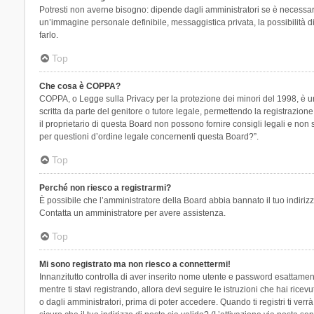
Potresti non averne bisogno: dipende dagli amministratori se è necessario
un’immagine personale definibile, messaggistica privata, la possibilità di
farlo.
Top
Che cosa è COPPA?
COPPA, o Legge sulla Privacy per la protezione dei minori del 1998, è una
scritta da parte del genitore o tutore legale, permettendo la registrazion
il proprietario di questa Board non possono fornire consigli legali e non
per questioni d’ordine legale concernenti questa Board?”.
Top
Perché non riesco a registrarmi?
È possibile che l’amministratore della Board abbia bannato il tuo indirizzo
Contatta un amministratore per avere assistenza.
Top
Mi sono registrato ma non riesco a connettermi!
Innanzitutto controlla di aver inserito nome utente e password esattament
mentre ti stavi registrando, allora devi seguire le istruzioni che hai rice
o dagli amministratori, prima di poter accedere. Quando ti registri ti verrà