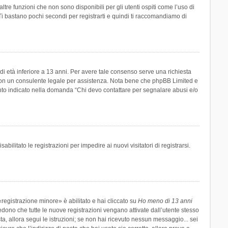
re funzioni che non sono disponibili per gli utenti ospiti come l’uso di
 Ti bastano pochi secondi per registrarti e quindi ti raccomandiamo di
di età inferiore a 13 anni. Per avere tale consenso serve una richiesta
tto con un consulente legale per assistenza. Nota bene che phpBB Limited e
uanto indicato nella domanda “Chi devo contattare per segnalare abusi e/o
ilitato le registrazioni per impedire ai nuovi visitatori di registrarsi.
registrazione minore» è abilitato e hai cliccato su
Ho meno di 13 anni
hiedono che tutte le nuove registrazioni vengano attivate dall’utente stesso
sta, allora segui le istruzioni; se non hai ricevuto nessun messaggio... sei