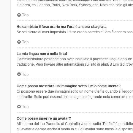
tua area, es. London, Paris, New York, Sydney, ecc. Nota che solo gli uten
Top
Ho cambiato il fuso orario ma l’ora è ancora sbagliata
Se sei sicuro di aver impostato il fuso orario corretto e l’ora è ancora sc
Top
La mia lingua non è nella lista!
L’amministratore potrebbe non aver installato il pacchetto lingua oppure n
traduzione. Puoi trovare altre informazioni sul sito di phpBB Limited (tro
Top
Come posso mostrare un’immagine sotto il mio nome utente?
Ci possono essere due immagini sotto un nome utente quando si leggono i 
tuo livello. Sotto può esserci un’immagine più grande nota come avatar, 
Top
Come posso inserire un avatar?
All’interno del tuo Pannello di Controllo Utente, sotto “Profilo” è possi
gli avatar e decide anche il modo in cui gli avatar sono messi a disposiz