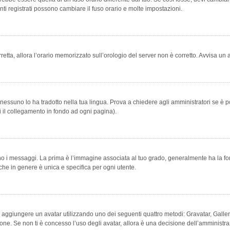
ti registrati possono cambiare il fuso orario e molte impostazioni.
orretta, allora l’orario memorizzato sull’orologio del server non è corretto. Avvisa u
essuno lo ha tradotto nella tua lingua. Prova a chiedere agli amministratori se è po
vi il collegamento in fondo ad ogni pagina).
messaggi. La prima è l’immagine associata al tuo grado, generalmente ha la forma di
che in genere è unica e specifica per ogni utente.
bile aggiungere un avatar utilizzando uno dei seguenti quattro metodi: Gravatar, Gal
ione. Se non ti è concesso l’uso degli avatar, allora è una decisione dell’amministra