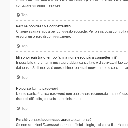
sicuro che il tuo indirizzo di posta sia valido? (L’attivazione via posta se
contattare un amministratore.
Top
Perché non riesco a connettermi?
Ci sono svariati motivi per cui questo succede. Per prima cosa controlla 
esserci un errore di configurazione.
Top
Mi sono registrato tempo fa, ma non riesco più a connettermi?!
È possibile che un amministratore abbia cancellato o disattivato il tuo 
database. Se il motivo è quest’ultimo registrati nuovamente e cerca di fa
Top
Ho perso la mia password!
Niente panico! La tua password non può essere recuperata, ma può essere
riscontri difficoltà, contatta l’amministratore.
Top
Perché vengo disconnesso automaticamente?
Se non selezioni
Ricordami
quando effettui il login, il sistema ti terrà