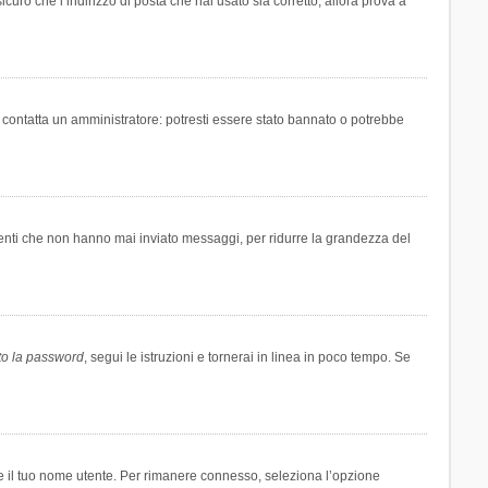
icuro che l’indirizzo di posta che hai usato sia corretto, allora prova a
i contatta un amministratore: potresti essere stato bannato o potrebbe
tenti che non hanno mai inviato messaggi, per ridurre la grandezza del
to la password
, segui le istruzioni e tornerai in linea in poco tempo. Se
are il tuo nome utente. Per rimanere connesso, seleziona l’opzione