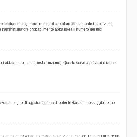
inistratori. In genere, non puoi cambiare direttamente il tuo livello.
 l’amministratore probabilmente abbasserà il numero dei tuoi
tori abbiano abilitato questa funzione). Questo serve a prevenire un uso
ere bisogno di registrarti prima di poter inviare un messaggio: le tue
ulsante con la «X» nel messaggio che vuoi eliminare. Puoi modificare un