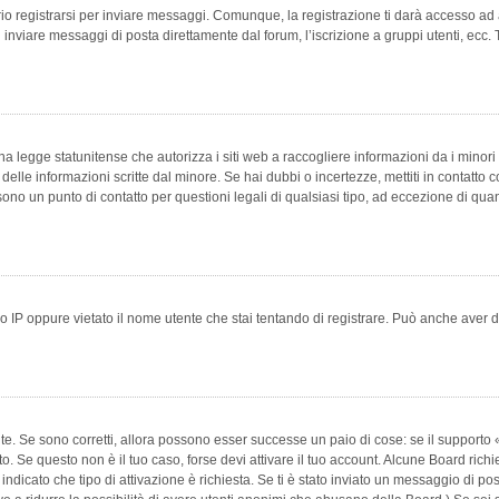
 registrarsi per inviare messaggi. Comunque, la registrazione ti darà accesso ad alt
 inviare messaggi di posta direttamente dal forum, l’iscrizione a gruppi utenti, ecc.
 legge statunitense che autorizza i siti web a raccogliere informazioni da i minori 
e delle informazioni scritte dal minore. Se hai dubbi o incertezze, mettiti in conta
 sono un punto di contatto per questioni legali di qualsiasi tipo, ad eccezione di q
 IP oppure vietato il nome utente che stai tentando di registrare. Può anche aver disab
e. Se sono corretti, allora possono esser successe un paio di cose: se il supporto «
vuto. Se questo non è il tuo caso, forse devi attivare il tuo account. Alcune Board ric
 indicato che tipo di attivazione è richiesta. Se ti è stato inviato un messaggio di po