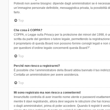
Potresti non averne bisogno: dipende dagli amministratori se è necessario
un’immagine personale definibile, messaggistica privata, la possibilità di
farlo.
Top
Che cosa è COPPA?
COPPA, o Legge sulla Privacy per la protezione dei minori del 1998, è una
scritta da parte del genitore o tutore legale, permettendo la registrazion
il proprietario di questa Board non possono fornire consigli legali e non
per questioni d’ordine legale concernenti questa Board?”.
Top
Perché non riesco a registrarmi?
È possibile che l’amministratore della Board abbia bannato il tuo indirizzo
Contatta un amministratore per avere assistenza.
Top
Mi sono registrato ma non riesco a connettermi!
Innanzitutto controlla di aver inserito nome utente e password esattament
mentre ti stavi registrando, allora devi seguire le istruzioni che hai rice
o dagli amministratori, prima di poter accedere. Quando ti registri ti verrà