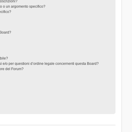
toscrizioni?
o o un argomento specifico?
cifico?
 Board?
ibile?
i e/o per questioni d’ordine legale concernenti questa Board?
ore del Forum?