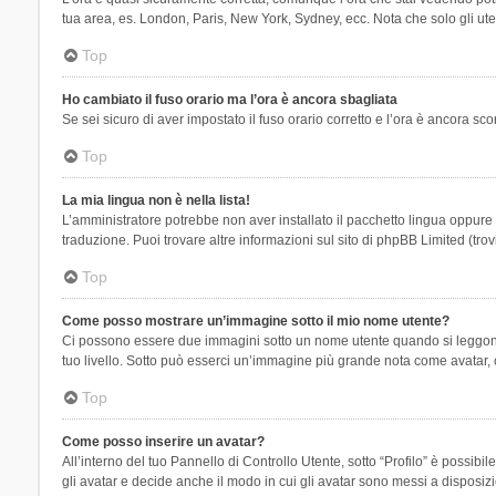
tua area, es. London, Paris, New York, Sydney, ecc. Nota che solo gli uten
Top
Ho cambiato il fuso orario ma l’ora è ancora sbagliata
Se sei sicuro di aver impostato il fuso orario corretto e l’ora è ancora sc
Top
La mia lingua non è nella lista!
L’amministratore potrebbe non aver installato il pacchetto lingua oppure n
traduzione. Puoi trovare altre informazioni sul sito di phpBB Limited (tro
Top
Come posso mostrare un’immagine sotto il mio nome utente?
Ci possono essere due immagini sotto un nome utente quando si leggono i 
tuo livello. Sotto può esserci un’immagine più grande nota come avatar, 
Top
Come posso inserire un avatar?
All’interno del tuo Pannello di Controllo Utente, sotto “Profilo” è possi
gli avatar e decide anche il modo in cui gli avatar sono messi a disposiz