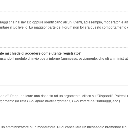
saggi che hai inviato oppure identificano alcuni utenti, ad esempio, moderatori e amm
re il tuo livello. La maggior parte dei Forum non tollera questo comportamento e
ente mi chiede di accedere come utente registrato?
nti usando il modulo di invio posta interno (ammesso, ovviamente, che gli amministra
o”. Per pubblicare una risposta ad un argomento, clicca su “Rispondi”. Potresti av
rgomento (la lista
Puoi aprire nuovi argomenti
,
Puoi votare nei sondaggi
, ecc.).
ia un amministratore o un moderatore. Puoi cancellare un messaggio premendo il p