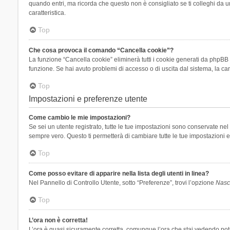
quando entri, ma ricorda che questo non è consigliato se ti colleghi da un
caratteristica.
Top
Che cosa provoca il comando “Cancella cookie”?
La funzione “Cancella cookie” eliminerà tutti i cookie generati da phpBB 
funzione. Se hai avuto problemi di accesso o di uscita dal sistema, la can
Top
Impostazioni e preferenze utente
Come cambio le mie impostazioni?
Se sei un utente registrato, tutte le tue impostazioni sono conservate n
sempre vero. Questo ti permetterà di cambiare tutte le tue impostazioni e
Top
Come posso evitare di apparire nella lista degli utenti in linea?
Nel Pannello di Controllo Utente, sotto “Preferenze”, trovi l’opzione
Nasco
Top
L’ora non è corretta!
L’ora è quasi sicuramente corretta, comunque l’ora che stai vedendo potreb