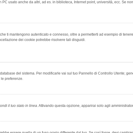
 PC usato anche da altri, ad es. in biblioteca, Internet point, università, ecc. Se no
che ti mantengono autenticato e connesso, oltre a permetterti ad esempio di tenere tr
cellazione dei cookie potrebbe risolvere tali disguidi.
el database del sistema. Per modificarle vai sul tuo Pannello di Controllo Utente; 
 le preferenze.
ndi il tuo stato in linea
. Attivando questa opzione, apparirai solo agli amministrator
be essere quella di un fuso orario differente dal tuo. Se così fosse, devi cambiare l