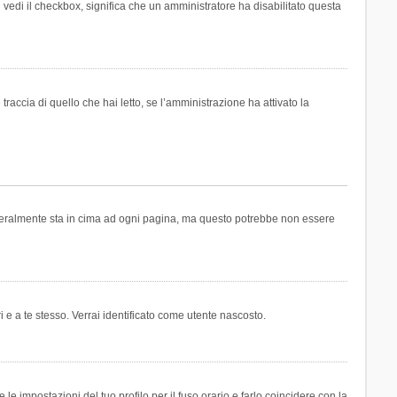
n vedi il checkbox, significa che un amministratore ha disabilitato questa
accia di quello che hai letto, se l’amministrazione ha attivato la
generalmente sta in cima ad ogni pagina, ma questo potrebbe non essere
i e a te stesso. Verrai identificato come utente nascosto.
e impostazioni del tuo profilo per il fuso orario e farlo coincidere con la