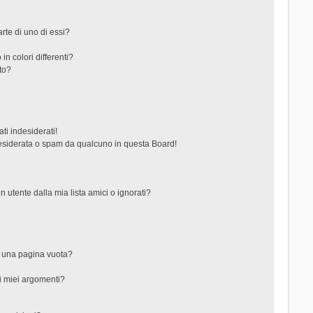
rte di uno di essi?
in colori differenti?
to?
ti indesiderati!
esiderata o spam da qualcuno in questa Board!
tente dalla mia lista amici o ignorati?
?
o una pagina vuota?
i miei argomenti?