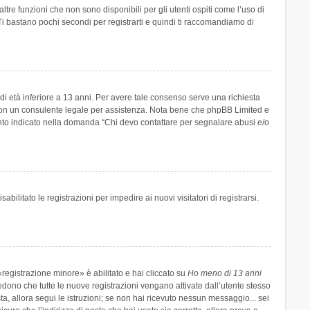
re funzioni che non sono disponibili per gli utenti ospiti come l’uso di
 Ti bastano pochi secondi per registrarti e quindi ti raccomandiamo di
di età inferiore a 13 anni. Per avere tale consenso serve una richiesta
tto con un consulente legale per assistenza. Nota bene che phpBB Limited e
uanto indicato nella domanda “Chi devo contattare per segnalare abusi e/o
ilitato le registrazioni per impedire ai nuovi visitatori di registrarsi.
registrazione minore» è abilitato e hai cliccato su
Ho meno di 13 anni
hiedono che tutte le nuove registrazioni vengano attivate dall’utente stesso
sta, allora segui le istruzioni; se non hai ricevuto nessun messaggio... sei