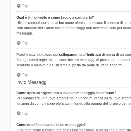
Top
Qual è il mio livello e come faccio a cambiarlo?
I livelli, compaiono sotto al tuo nome utente, e indicano il numero di mes
Non abusare del Forum inviando messaggi non necessari solo per aumenta
messaggi.
Top
Perché quando clicco sul collegamento all’indirizzo di posta di un ut
Solo gli utenti registrati possono inviare messaggi di posta ad altri ute
scorretto o malevolo del sistema di posta da parte di utenti anonimi.
Top
Invio Messaggi
Come apro un argomento o invio un messaggio in un forum?
Per pubblicare un nuovo argomento in un forum, clicca su “Nuovo argoment
funzioni disponibili sono elencate in fondo alla pagina del forum o dell’a
Top
Come modifico o cancello un messaggio?
Puoi modificare o cancellare solo i tuoi messaggi, a meno che tu non s