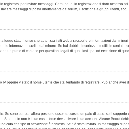
 registrarsi per inviare messaggi. Comunque, la registrazione ti darà accesso ad alt
 inviare messaggi di posta direttamente dal forum, l’iscrizione a gruppi utenti, ecc.
 legge statunitense che autorizza i siti web a raccogliere informazioni da i minori 
e delle informazioni scritte dal minore. Se hai dubbi o incertezze, mettiti in conta
 sono un punto di contatto per questioni legali di qualsiasi tipo, ad eccezione di q
 IP oppure vietato il nome utente che stai tentando di registrare. Può anche aver disab
e. Se sono corretti, allora possono esser successe un paio di cose: se il supporto «
vuto. Se questo non è il tuo caso, forse devi attivare il tuo account. Alcune Board ric
 indicato che tipo di attivazione è richiesta. Se ti è stato inviato un messaggio di po