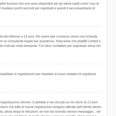
re funzioni che non sono disponibili per gli utenti ospiti come l’uso di
 Ti bastano pochi secondi per registrarti e quindi ti raccomandiamo di
di età inferiore a 13 anni. Per avere tale consenso serve una richiesta
tto con un consulente legale per assistenza. Nota bene che phpBB Limited e
uanto indicato nella domanda “Chi devo contattare per segnalare abusi e/o
ilitato le registrazioni per impedire ai nuovi visitatori di registrarsi.
registrazione minore» è abilitato e hai cliccato su
Ho meno di 13 anni
hiedono che tutte le nuove registrazioni vengano attivate dall’utente stesso
sta, allora segui le istruzioni; se non hai ricevuto nessun messaggio... sei