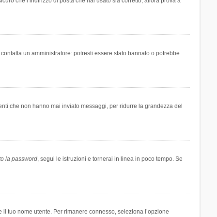
icuro che l’indirizzo di posta che hai usato sia corretto, allora prova a
i contatta un amministratore: potresti essere stato bannato o potrebbe
tenti che non hanno mai inviato messaggi, per ridurre la grandezza del
to la password
, segui le istruzioni e tornerai in linea in poco tempo. Se
are il tuo nome utente. Per rimanere connesso, seleziona l’opzione