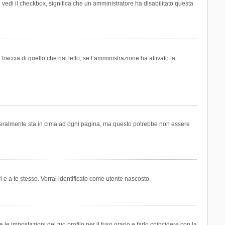
n vedi il checkbox, significa che un amministratore ha disabilitato questa
accia di quello che hai letto, se l’amministrazione ha attivato la
generalmente sta in cima ad ogni pagina, ma questo potrebbe non essere
i e a te stesso. Verrai identificato come utente nascosto.
e impostazioni del tuo profilo per il fuso orario e farlo coincidere con la