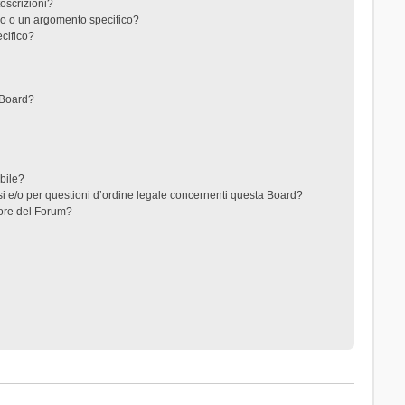
toscrizioni?
o o un argomento specifico?
cifico?
 Board?
ibile?
i e/o per questioni d’ordine legale concernenti questa Board?
ore del Forum?