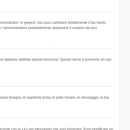
inistratori. In genere, non puoi cambiare direttamente il tuo livello.
 l’amministratore probabilmente abbasserà il numero dei tuoi
tori abbiano abilitato questa funzione). Questo serve a prevenire un uso
ere bisogno di registrarti prima di poter inviare un messaggio: le tue
ulsante con la «X» nel messaggio che vuoi eliminare. Puoi modificare un