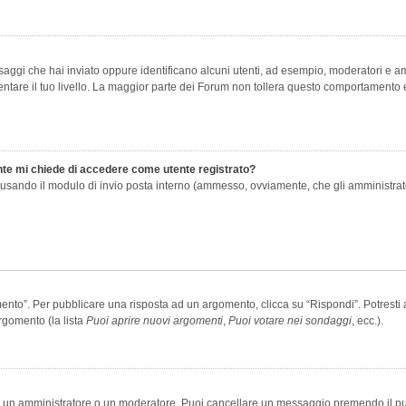
saggi che hai inviato oppure identificano alcuni utenti, ad esempio, moderatori e amm
re il tuo livello. La maggior parte dei Forum non tollera questo comportamento e
ente mi chiede di accedere come utente registrato?
nti usando il modulo di invio posta interno (ammesso, ovviamente, che gli amministra
o”. Per pubblicare una risposta ad un argomento, clicca su “Rispondi”. Potresti av
rgomento (la lista
Puoi aprire nuovi argomenti
,
Puoi votare nei sondaggi
, ecc.).
ia un amministratore o un moderatore. Puoi cancellare un messaggio premendo il p