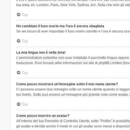
tua area, es. London, Paris, New York, Sydney, ecc. Nota che solo gli uten
Top
Ho cambiato il fuso orario ma l’ora è ancora sbagliata
Se sei sicuro di aver impostato il fuso orario corretto e l’ora è ancora sc
Top
La mia lingua non è nella lista!
L’amministratore potrebbe non aver installato il pacchetto lingua oppure n
traduzione. Puoi trovare altre informazioni sul sito di phpBB Limited (tro
Top
Come posso mostrare un’immagine sotto il mio nome utente?
Ci possono essere due immagini sotto un nome utente quando si leggono i 
tuo livello. Sotto può esserci un’immagine più grande nota come avatar, 
Top
Come posso inserire un avatar?
All’interno del tuo Pannello di Controllo Utente, sotto “Profilo” è possi
gli avatar e decide anche il modo in cui gli avatar sono messi a disposiz