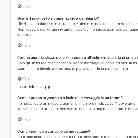
Top
Qual è il mio livello e come faccio a cambiarlo?
I livelli, compaiono sotto al tuo nome utente, e indicano il numero di mes
Non abusare del Forum inviando messaggi non necessari solo per aumenta
messaggi.
Top
Perché quando clicco sul collegamento all’indirizzo di posta di un ut
Solo gli utenti registrati possono inviare messaggi di posta ad altri ute
scorretto o malevolo del sistema di posta da parte di utenti anonimi.
Top
Invio Messaggi
Come apro un argomento o invio un messaggio in un forum?
Per pubblicare un nuovo argomento in un forum, clicca su “Nuovo argoment
funzioni disponibili sono elencate in fondo alla pagina del forum o dell’a
Top
Come modifico o cancello un messaggio?
Puoi modificare o cancellare solo i tuoi messaggi, a meno che tu non s