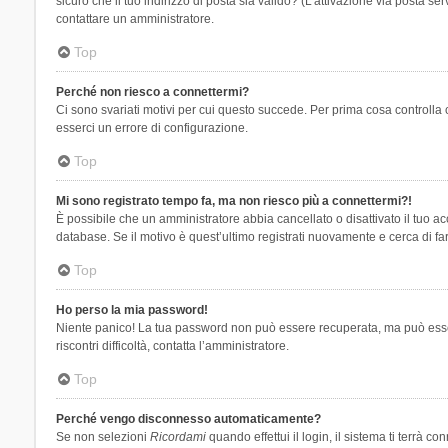
sicuro che il tuo indirizzo di posta sia valido? (L’attivazione via posta se
contattare un amministratore.
Top
Perché non riesco a connettermi?
Ci sono svariati motivi per cui questo succede. Per prima cosa controlla 
esserci un errore di configurazione.
Top
Mi sono registrato tempo fa, ma non riesco più a connettermi?!
È possibile che un amministratore abbia cancellato o disattivato il tuo 
database. Se il motivo è quest’ultimo registrati nuovamente e cerca di fa
Top
Ho perso la mia password!
Niente panico! La tua password non può essere recuperata, ma può essere
riscontri difficoltà, contatta l’amministratore.
Top
Perché vengo disconnesso automaticamente?
Se non selezioni
Ricordami
quando effettui il login, il sistema ti terrà