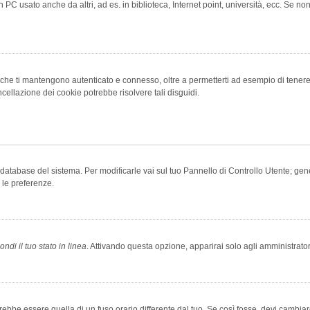
 PC usato anche da altri, ad es. in biblioteca, Internet point, università, ecc. Se no
che ti mantengono autenticato e connesso, oltre a permetterti ad esempio di tenere tr
cellazione dei cookie potrebbe risolvere tali disguidi.
el database del sistema. Per modificarle vai sul tuo Pannello di Controllo Utente; 
 le preferenze.
ndi il tuo stato in linea
. Attivando questa opzione, apparirai solo agli amministrator
be essere quella di un fuso orario differente dal tuo. Se così fosse, devi cambiare l