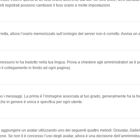
ti registrati possono cambiare il fuso orario e molte impostazioni.
orretta, allora l’orario memorizzato sull’orologio del server non è corretto. Avvisa u
essuno lo ha tradotto nella tua lingua. Prova a chiedere agli amministratori se è po
vi il collegamento in fondo ad ogni pagina).
messaggi. La prima è l’immagine associata al tuo grado, generalmente ha la forma di
che in genere è unica e specifica per ogni utente.
bile aggiungere un avatar utilizzando uno dei seguenti quattro metodi: Gravatar, Gal
ione. Se non ti è concesso l’uso degli avatar, allora è una decisione dell’amministra