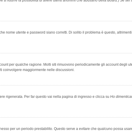
rve a ridurre la possibilità di avere utenti anonimi che abusano della Board.) Se sei s
che nome utente e password siano corretti. Di solito il problema è questo, altriment
account per qualche ragione. Molti siti rimuovono periodicamente gli account degli u
rti coinvolgere maggiormente nelle discussioni.
 rigenerata. Per far questo vai nella pagina di ingresso e clicca su
Ho dimentica
 connesso per un periodo prestabilito. Questo serve a evitare che qualcuno possa us