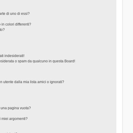
rte di uno di essi?
in colori differenti?
to?
ti indesiderati!
esiderata o spam da qualcuno in questa Board!
tente dalla mia lista amici o ignorati?
?
o una pagina vuota?
i miei argomenti?