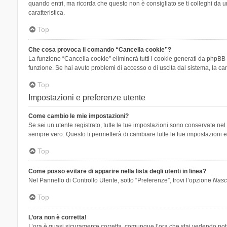
quando entri, ma ricorda che questo non è consigliato se ti colleghi da un
caratteristica.
Top
Che cosa provoca il comando “Cancella cookie”?
La funzione “Cancella cookie” eliminerà tutti i cookie generati da phpBB 
funzione. Se hai avuto problemi di accesso o di uscita dal sistema, la can
Top
Impostazioni e preferenze utente
Come cambio le mie impostazioni?
Se sei un utente registrato, tutte le tue impostazioni sono conservate n
sempre vero. Questo ti permetterà di cambiare tutte le tue impostazioni e
Top
Come posso evitare di apparire nella lista degli utenti in linea?
Nel Pannello di Controllo Utente, sotto “Preferenze”, trovi l’opzione
Nasco
Top
L’ora non è corretta!
L’ora è quasi sicuramente corretta, comunque l’ora che stai vedendo potreb