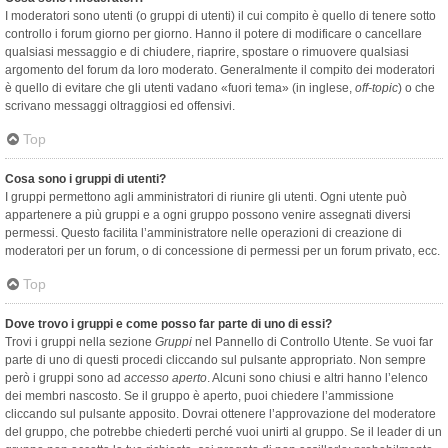
I moderatori sono utenti (o gruppi di utenti) il cui compito è quello di tenere sotto
controllo i forum giorno per giorno. Hanno il potere di modificare o cancellare
qualsiasi messaggio e di chiudere, riaprire, spostare o rimuovere qualsiasi
argomento del forum da loro moderato. Generalmente il compito dei moderatori
è quello di evitare che gli utenti vadano «fuori tema» (in inglese,
off-topic
) o che
scrivano messaggi oltraggiosi ed offensivi.
Top
Cosa sono i gruppi di utenti?
I gruppi permettono agli amministratori di riunire gli utenti. Ogni utente può
appartenere a più gruppi e a ogni gruppo possono venire assegnati diversi
permessi. Questo facilita l’amministratore nelle operazioni di creazione di
moderatori per un forum, o di concessione di permessi per un forum privato, ecc.
Top
Dove trovo i gruppi e come posso far parte di uno di essi?
Trovi i gruppi nella sezione
Gruppi
nel Pannello di Controllo Utente. Se vuoi far
parte di uno di questi procedi cliccando sul pulsante appropriato. Non sempre
però i gruppi sono ad
accesso aperto
. Alcuni sono chiusi e altri hanno l’elenco
dei membri nascosto. Se il gruppo è aperto, puoi chiedere l’ammissione
cliccando sul pulsante apposito. Dovrai ottenere l’approvazione del moderatore
del gruppo, che potrebbe chiederti perché vuoi unirti al gruppo. Se il leader di un