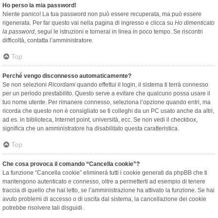
Ho perso la mia password!
Niente panico! La tua password non può essere recuperata, ma può essere
rigenerata. Per far questo vai nella pagina di ingresso e clicca su
Ho dimenticato
la password
, segui le istruzioni e tornerai in linea in poco tempo. Se riscontri
difficoltà, contatta l’amministratore.
Top
Perché vengo disconnesso automaticamente?
Se non selezioni
Ricordami
quando effettui il login, il sistema ti terrà connesso
per un periodo prestabilito. Questo serve a evitare che qualcuno possa usare il
tuo nome utente. Per rimanere connesso, seleziona l’opzione quando entri, ma
ricorda che questo non è consigliato se ti colleghi da un PC usato anche da altri,
ad es. in biblioteca, Internet point, università, ecc. Se non vedi il checkbox,
significa che un amministratore ha disabilitato questa caratteristica.
Top
Che cosa provoca il comando “Cancella cookie”?
La funzione “Cancella cookie” eliminerà tutti i cookie generati da phpBB che ti
mantengono autenticato e connesso, oltre a permetterti ad esempio di tenere
traccia di quello che hai letto, se l’amministrazione ha attivato la funzione. Se hai
avuto problemi di accesso o di uscita dal sistema, la cancellazione dei cookie
potrebbe risolvere tali disguidi.