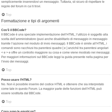
semplicemente inserendovi un messaggio. Tuttavia, sii sicuro di rispettare le
regole del forum in cui ti trovi.
Top
Formattazione e tipi di argomenti
Cos’è il BBCode?
Il BBCode è una speciale implementazione dell’HTML; l’utilizzo è soggetto alla
scelta dell’amministratore (puoi anche disabilitarlo di messaggio in messaggio
tramite l’opzione nel modulo di invio messaggi). Il BBCode è simile all’HTML, i
comandi sono racchiusi tra parentesi quadre [ e ] anziché tra parentesi angolari
< e > e offre un controllo maggiore su cosa e come viene mostrato nei messaggi.
Per maggiori informazioni sul BBCode leggi la guida presente nella pagina per
l’invio dei messaggi.
Top
Posso usare l’HTML?
No. Non è possibile inserire del codice HTML e ottenere che sia interpretato
come tale in questo Forum. La maggior parte delle funzioni dell’HTML può
essere sostituita dal BBCode.
Top
Cosa sono le emoticon?