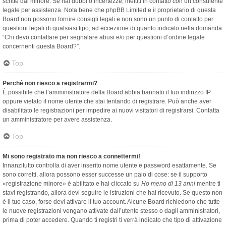
scritte dal minore. Se hai dubbi o incertezze, mettiti in contatto con un consulente
legale per assistenza. Nota bene che phpBB Limited e il proprietario di questa
Board non possono fornire consigli legali e non sono un punto di contatto per
questioni legali di qualsiasi tipo, ad eccezione di quanto indicato nella domanda
“Chi devo contattare per segnalare abusi e/o per questioni d’ordine legale
concernenti questa Board?”.
Top
Perché non riesco a registrarmi?
È possibile che l’amministratore della Board abbia bannato il tuo indirizzo IP
oppure vietato il nome utente che stai tentando di registrare. Può anche aver
disabilitato le registrazioni per impedire ai nuovi visitatori di registrarsi. Contatta
un amministratore per avere assistenza.
Top
Mi sono registrato ma non riesco a connettermi!
Innanzitutto controlla di aver inserito nome utente e password esattamente. Se
sono corretti, allora possono esser successe un paio di cose: se il supporto
«registrazione minore» è abilitato e hai cliccato su
Ho meno di 13 anni
mentre ti
stavi registrando, allora devi seguire le istruzioni che hai ricevuto. Se questo non
è il tuo caso, forse devi attivare il tuo account. Alcune Board richiedono che tutte
le nuove registrazioni vengano attivate dall’utente stesso o dagli amministratori,
prima di poter accedere. Quando ti registri ti verrà indicato che tipo di attivazione