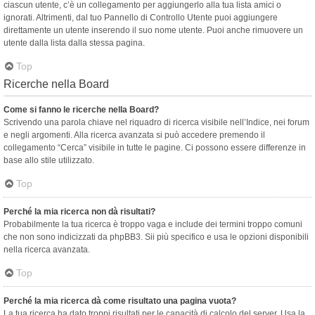
ciascun utente, c’è un collegamento per aggiungerlo alla tua lista amici o
ignorati. Altrimenti, dal tuo Pannello di Controllo Utente puoi aggiungere
direttamente un utente inserendo il suo nome utente. Puoi anche rimuovere un
utente dalla lista dalla stessa pagina.
Top
Ricerche nella Board
Come si fanno le ricerche nella Board?
Scrivendo una parola chiave nel riquadro di ricerca visibile nell’Indice, nei forum
e negli argomenti. Alla ricerca avanzata si può accedere premendo il
collegamento “Cerca” visibile in tutte le pagine. Ci possono essere differenze in
base allo stile utilizzato.
Top
Perché la mia ricerca non dà risultati?
Probabilmente la tua ricerca è troppo vaga e include dei termini troppo comuni
che non sono indicizzati da phpBB3. Sii più specifico e usa le opzioni disponibili
nella ricerca avanzata.
Top
Perché la mia ricerca dà come risultato una pagina vuota?
La tua ricerca ha dato troppi risultati per le capacità di calcolo del server. Usa la