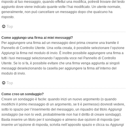
risposto al tuo messaggio, quando effettui una modifica, potresti trovare del testo
aggiunto dove viene indicato quante volte l’hai modificato. Un utente normale,
generalmente, non può cancellare un messaggio dopo che qualcuno ha
risposto.
Top
Come aggiungo una firma ai miei messaggi?
Per aggiungere una firma ad un messaggio devi prima crearne una tramite il
Pannello di Controllo Utente. Una volta creata, è possibile selezionare l’opzione
Aggiungi la firma
nel modulo di invio. È inoltre possibile aggiungere una firma a
tutti i tuoi messaggi selezionando l’apposita voce nel Pannello di Controllo
Utente. Se lo si fa, è possibile evitare che una firma venga aggiunta ai singoli
messaggi deselezionando la casella per aggiungere la firma all’interno del
modulo di invio.
Top
Come creo un sondaggio?
Creare un sondaggio è facile: quando inizi un nuovo argomento (o quando
modifichi il primo messaggio di un argomento, se ti è permesso) dovresti vedere,
sotto lo spazio per l’inserimento del messaggio, un riquadro dal titolo
Aggiungi
sondaggio
(se non lo vedi, probabilmente non hai il diritto di creare sondaggi).
Basta inserire un titolo per il sondaggio e almeno due opzioni di risposta (per
inserire un’opzione di risposta, scrivila nell’apposito spazio e clicca su
Aggiungi