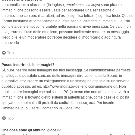
Le «emoticon» o «faccine» (in inglese,
emoticons
o
smileys
) sono piccole
immagini che possono essere usate per esprimere una sensazione o
un’emozione con pochi caratteri; ad es. :) significa felice, :( significa triste. Questo
Forum trasforma automaticamente queste serie di caratteri in immagini. La lista
completa delle emoticon è visibile nella pagina di invio messaggi. Cerca di non
esagerare nell’uso delle emoticon, possono facilmente rendere un messaggio
illeggibile, e un moderatore potrebbe decidere di modificarlo o addirittura
rimuoverlo.
Top
Posso inserire delle immagini?
Sì, puoi inserire delle immagini nei tuoi messaggi. Se l’amministratore permette
gli allegati è possibile caricare delle immagini direttamente sulla Board; in
alternativa devi creare un collegamento a un’immagine ospitata su un server di
pubblico accesso, ad es. http://www.indirizzo-del-sito.com/immagine.gif. Non
puoi inserire immagini che hai sul tuo PC (a meno che non abbia un server!) o
immagini che si trovano dietro sistemi di autenticazione, come caselle di posta
tipo yahoo o hotmail, siti protetti da codici di accesso, ecc. Per inserire
l’immagine, puoi usare il comando BBCode [img].
Top
Che cosa sono gli annunci globali?