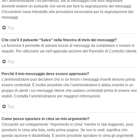
Se l’amministratore l’ha permesso, vai al messaggio che vuoi segnalare:
dovresti vedere un pulsante che serve per fare la segnalazione dei messaggi.
Cliccandolo sarai introdotto alla procedura necessaria per la segnalazione dei
messaggi.
Top
Che cos’è il pulsante “Salva” nella finestra di invio dei messaggi?
La funzione ti permette di salvare bozze di messaggi da completare e inviare in
seguito. Per utilizzarle vai nell’apposita sezione del Pannello di Controllo Utente.
Top
Perché il mio messaggio deve essere approvato?
L’amministratore può decidere che in un forum i messaggi inseriti devono prima
essere controllati. È inoltre possibile che l’amministratore ti abbia inserito in un
gruppo di utenti i cui messaggi ritiene che vadano controllati prima di essere resi
visibili. Contatta l’amministratore per maggiori informazioni.
Top
Come posso spostare in cima un mio argomento?
Cliccando sul collegamento “Argomento in cima” mentre lo stai leggendo, puoi
spostarlo in cima alla lista, nella prima pagina. Se non lo vedi, significa che
questa opzione è disabilitata. È anche possibile spostare in cima gli argomenti