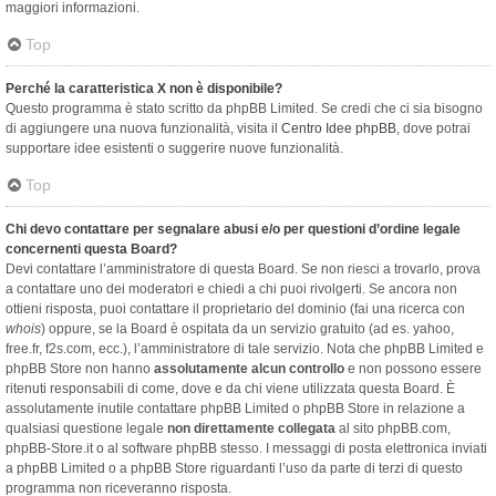
maggiori informazioni.
Top
Perché la caratteristica X non è disponibile?
Questo programma è stato scritto da phpBB Limited. Se credi che ci sia bisogno
di aggiungere una nuova funzionalità, visita il
Centro Idee phpBB
, dove potrai
supportare idee esistenti o suggerire nuove funzionalità.
Top
Chi devo contattare per segnalare abusi e/o per questioni d’ordine legale
concernenti questa Board?
Devi contattare l’amministratore di questa Board. Se non riesci a trovarlo, prova
a contattare uno dei moderatori e chiedi a chi puoi rivolgerti. Se ancora non
ottieni risposta, puoi contattare il proprietario del dominio (fai una ricerca con
whois
) oppure, se la Board è ospitata da un servizio gratuito (ad es. yahoo,
free.fr, f2s.com, ecc.), l’amministratore di tale servizio. Nota che phpBB Limited e
phpBB Store non hanno
assolutamente alcun controllo
e non possono essere
ritenuti responsabili di come, dove e da chi viene utilizzata questa Board. È
assolutamente inutile contattare phpBB Limited o phpBB Store in relazione a
qualsiasi questione legale
non direttamente collegata
al sito phpBB.com,
phpBB-Store.it o al software phpBB stesso. I messaggi di posta elettronica inviati
a phpBB Limited o a phpBB Store riguardanti l’uso da parte di terzi di questo
programma non riceveranno risposta.