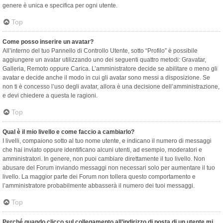
genere è unica e specifica per ogni utente.
Top
Come posso inserire un avatar?
All’interno del tuo Pannello di Controllo Utente, sotto “Profilo” è possibile
aggiungere un avatar utilizzando uno dei seguenti quattro metodi: Gravatar,
Galleria, Remoto oppure Carica. L’amministratore decide se abilitare o meno gli
avatar e decide anche il modo in cui gli avatar sono messi a disposizione. Se
non ti è concesso l’uso degli avatar, allora è una decisione dell’amministrazione,
e devi chiedere a questa le ragioni.
Top
Qual è il mio livello e come faccio a cambiarlo?
I livelli, compaiono sotto al tuo nome utente, e indicano il numero di messaggi
che hai inviato oppure identificano alcuni utenti, ad esempio, moderatori e
amministratori. In genere, non puoi cambiare direttamente il tuo livello. Non
abusare del Forum inviando messaggi non necessari solo per aumentare il tuo
livello. La maggior parte dei Forum non tollera questo comportamento e
l’amministratore probabilmente abbasserà il numero dei tuoi messaggi.
Top
Perché quando clicco sul collegamento all’indirizzo di posta di un utente mi