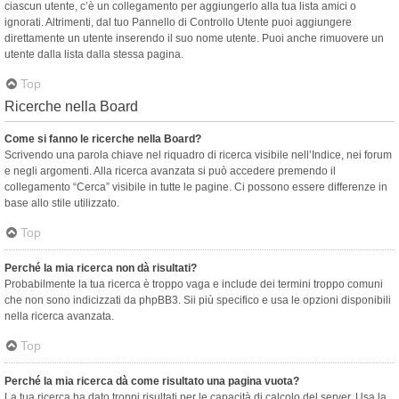
ciascun utente, c’è un collegamento per aggiungerlo alla tua lista amici o
ignorati. Altrimenti, dal tuo Pannello di Controllo Utente puoi aggiungere
direttamente un utente inserendo il suo nome utente. Puoi anche rimuovere un
utente dalla lista dalla stessa pagina.
Top
Ricerche nella Board
Come si fanno le ricerche nella Board?
Scrivendo una parola chiave nel riquadro di ricerca visibile nell’Indice, nei forum
e negli argomenti. Alla ricerca avanzata si può accedere premendo il
collegamento “Cerca” visibile in tutte le pagine. Ci possono essere differenze in
base allo stile utilizzato.
Top
Perché la mia ricerca non dà risultati?
Probabilmente la tua ricerca è troppo vaga e include dei termini troppo comuni
che non sono indicizzati da phpBB3. Sii più specifico e usa le opzioni disponibili
nella ricerca avanzata.
Top
Perché la mia ricerca dà come risultato una pagina vuota?
La tua ricerca ha dato troppi risultati per le capacità di calcolo del server. Usa la