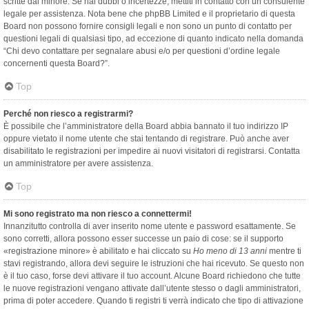
scritte dal minore. Se hai dubbi o incertezze, mettiti in contatto con un consulente
legale per assistenza. Nota bene che phpBB Limited e il proprietario di questa
Board non possono fornire consigli legali e non sono un punto di contatto per
questioni legali di qualsiasi tipo, ad eccezione di quanto indicato nella domanda
“Chi devo contattare per segnalare abusi e/o per questioni d’ordine legale
concernenti questa Board?”.
Top
Perché non riesco a registrarmi?
È possibile che l’amministratore della Board abbia bannato il tuo indirizzo IP
oppure vietato il nome utente che stai tentando di registrare. Può anche aver
disabilitato le registrazioni per impedire ai nuovi visitatori di registrarsi. Contatta
un amministratore per avere assistenza.
Top
Mi sono registrato ma non riesco a connettermi!
Innanzitutto controlla di aver inserito nome utente e password esattamente. Se
sono corretti, allora possono esser successe un paio di cose: se il supporto
«registrazione minore» è abilitato e hai cliccato su
Ho meno di 13 anni
mentre ti
stavi registrando, allora devi seguire le istruzioni che hai ricevuto. Se questo non
è il tuo caso, forse devi attivare il tuo account. Alcune Board richiedono che tutte
le nuove registrazioni vengano attivate dall’utente stesso o dagli amministratori,
prima di poter accedere. Quando ti registri ti verrà indicato che tipo di attivazione