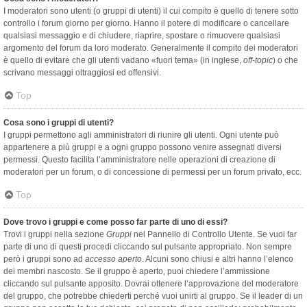
I moderatori sono utenti (o gruppi di utenti) il cui compito è quello di tenere sotto
controllo i forum giorno per giorno. Hanno il potere di modificare o cancellare
qualsiasi messaggio e di chiudere, riaprire, spostare o rimuovere qualsiasi
argomento del forum da loro moderato. Generalmente il compito dei moderatori
è quello di evitare che gli utenti vadano «fuori tema» (in inglese,
off-topic
) o che
scrivano messaggi oltraggiosi ed offensivi.
Top
Cosa sono i gruppi di utenti?
I gruppi permettono agli amministratori di riunire gli utenti. Ogni utente può
appartenere a più gruppi e a ogni gruppo possono venire assegnati diversi
permessi. Questo facilita l’amministratore nelle operazioni di creazione di
moderatori per un forum, o di concessione di permessi per un forum privato, ecc.
Top
Dove trovo i gruppi e come posso far parte di uno di essi?
Trovi i gruppi nella sezione
Gruppi
nel Pannello di Controllo Utente. Se vuoi far
parte di uno di questi procedi cliccando sul pulsante appropriato. Non sempre
però i gruppi sono ad
accesso aperto
. Alcuni sono chiusi e altri hanno l’elenco
dei membri nascosto. Se il gruppo è aperto, puoi chiedere l’ammissione
cliccando sul pulsante apposito. Dovrai ottenere l’approvazione del moderatore
del gruppo, che potrebbe chiederti perché vuoi unirti al gruppo. Se il leader di un