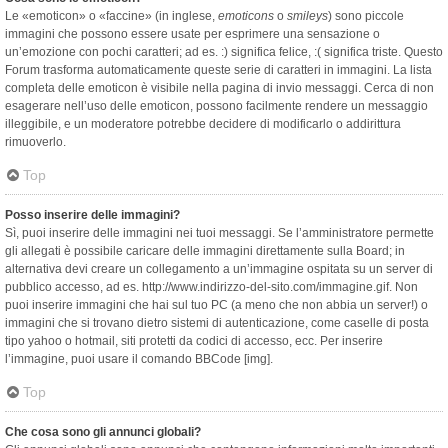
Le «emoticon» o «faccine» (in inglese,
emoticons
o
smileys
) sono piccole
immagini che possono essere usate per esprimere una sensazione o
un’emozione con pochi caratteri; ad es. :) significa felice, :( significa triste. Questo
Forum trasforma automaticamente queste serie di caratteri in immagini. La lista
completa delle emoticon è visibile nella pagina di invio messaggi. Cerca di non
esagerare nell’uso delle emoticon, possono facilmente rendere un messaggio
illeggibile, e un moderatore potrebbe decidere di modificarlo o addirittura
rimuoverlo.
Top
Posso inserire delle immagini?
Sì, puoi inserire delle immagini nei tuoi messaggi. Se l’amministratore permette
gli allegati è possibile caricare delle immagini direttamente sulla Board; in
alternativa devi creare un collegamento a un’immagine ospitata su un server di
pubblico accesso, ad es. http://www.indirizzo-del-sito.com/immagine.gif. Non
puoi inserire immagini che hai sul tuo PC (a meno che non abbia un server!) o
immagini che si trovano dietro sistemi di autenticazione, come caselle di posta
tipo yahoo o hotmail, siti protetti da codici di accesso, ecc. Per inserire
l’immagine, puoi usare il comando BBCode [img].
Top
Che cosa sono gli annunci globali?