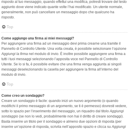
risposto al tuo messaggio, quando effettui una modifica, potresti trovare del testo
aggiunto dove viene indicato quante volte l’hai modificato. Un utente normale,
generalmente, non può cancellare un messaggio dopo che qualcuno ha
risposto.
Top
Come aggiungo una firma ai miei messaggi?
Per aggiungere una firma ad un messaggio devi prima crearne una tramite il
Pannello di Controllo Utente. Una volta creata, è possibile selezionare l’opzione
Aggiungi la firma
nel modulo di invio. È inoltre possibile aggiungere una firma a
tutti i tuoi messaggi selezionando l’apposita voce nel Pannello di Controllo
Utente. Se lo si fa, è possibile evitare che una firma venga aggiunta ai singoli
messaggi deselezionando la casella per aggiungere la firma all’interno del
modulo di invio.
Top
Come creo un sondaggio?
Creare un sondaggio è facile: quando inizi un nuovo argomento (o quando
modifichi il primo messaggio di un argomento, se ti è permesso) dovresti vedere,
sotto lo spazio per l’inserimento del messaggio, un riquadro dal titolo
Aggiungi
sondaggio
(se non lo vedi, probabilmente non hai il diritto di creare sondaggi).
Basta inserire un titolo per il sondaggio e almeno due opzioni di risposta (per
inserire un’opzione di risposta, scrivila nell’apposito spazio e clicca su
Aggiungi