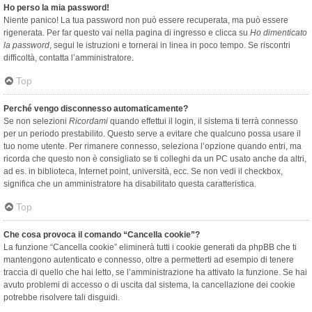
Ho perso la mia password!
Niente panico! La tua password non può essere recuperata, ma può essere
rigenerata. Per far questo vai nella pagina di ingresso e clicca su
Ho dimenticato
la password
, segui le istruzioni e tornerai in linea in poco tempo. Se riscontri
difficoltà, contatta l’amministratore.
Top
Perché vengo disconnesso automaticamente?
Se non selezioni
Ricordami
quando effettui il login, il sistema ti terrà connesso
per un periodo prestabilito. Questo serve a evitare che qualcuno possa usare il
tuo nome utente. Per rimanere connesso, seleziona l’opzione quando entri, ma
ricorda che questo non è consigliato se ti colleghi da un PC usato anche da altri,
ad es. in biblioteca, Internet point, università, ecc. Se non vedi il checkbox,
significa che un amministratore ha disabilitato questa caratteristica.
Top
Che cosa provoca il comando “Cancella cookie”?
La funzione “Cancella cookie” eliminerà tutti i cookie generati da phpBB che ti
mantengono autenticato e connesso, oltre a permetterti ad esempio di tenere
traccia di quello che hai letto, se l’amministrazione ha attivato la funzione. Se hai
avuto problemi di accesso o di uscita dal sistema, la cancellazione dei cookie
potrebbe risolvere tali disguidi.