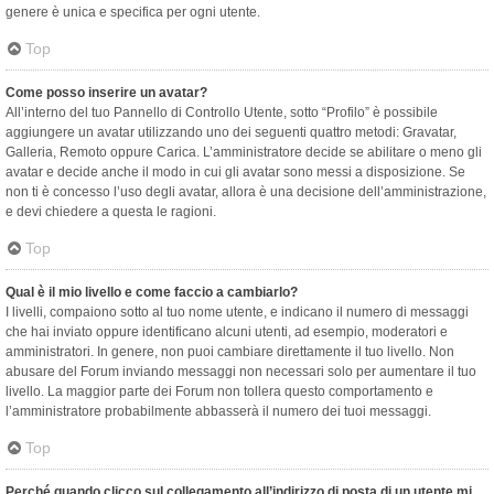
genere è unica e specifica per ogni utente.
Top
Come posso inserire un avatar?
All’interno del tuo Pannello di Controllo Utente, sotto “Profilo” è possibile
aggiungere un avatar utilizzando uno dei seguenti quattro metodi: Gravatar,
Galleria, Remoto oppure Carica. L’amministratore decide se abilitare o meno gli
avatar e decide anche il modo in cui gli avatar sono messi a disposizione. Se
non ti è concesso l’uso degli avatar, allora è una decisione dell’amministrazione,
e devi chiedere a questa le ragioni.
Top
Qual è il mio livello e come faccio a cambiarlo?
I livelli, compaiono sotto al tuo nome utente, e indicano il numero di messaggi
che hai inviato oppure identificano alcuni utenti, ad esempio, moderatori e
amministratori. In genere, non puoi cambiare direttamente il tuo livello. Non
abusare del Forum inviando messaggi non necessari solo per aumentare il tuo
livello. La maggior parte dei Forum non tollera questo comportamento e
l’amministratore probabilmente abbasserà il numero dei tuoi messaggi.
Top
Perché quando clicco sul collegamento all’indirizzo di posta di un utente mi