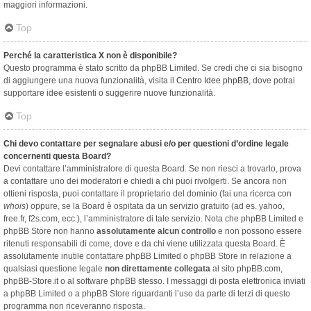
maggiori informazioni.
Top
Perché la caratteristica X non è disponibile?
Questo programma è stato scritto da phpBB Limited. Se credi che ci sia bisogno
di aggiungere una nuova funzionalità, visita il
Centro Idee phpBB
, dove potrai
supportare idee esistenti o suggerire nuove funzionalità.
Top
Chi devo contattare per segnalare abusi e/o per questioni d’ordine legale
concernenti questa Board?
Devi contattare l’amministratore di questa Board. Se non riesci a trovarlo, prova
a contattare uno dei moderatori e chiedi a chi puoi rivolgerti. Se ancora non
ottieni risposta, puoi contattare il proprietario del dominio (fai una ricerca con
whois
) oppure, se la Board è ospitata da un servizio gratuito (ad es. yahoo,
free.fr, f2s.com, ecc.), l’amministratore di tale servizio. Nota che phpBB Limited e
phpBB Store non hanno
assolutamente alcun controllo
e non possono essere
ritenuti responsabili di come, dove e da chi viene utilizzata questa Board. È
assolutamente inutile contattare phpBB Limited o phpBB Store in relazione a
qualsiasi questione legale
non direttamente collegata
al sito phpBB.com,
phpBB-Store.it o al software phpBB stesso. I messaggi di posta elettronica inviati
a phpBB Limited o a phpBB Store riguardanti l’uso da parte di terzi di questo
programma non riceveranno risposta.