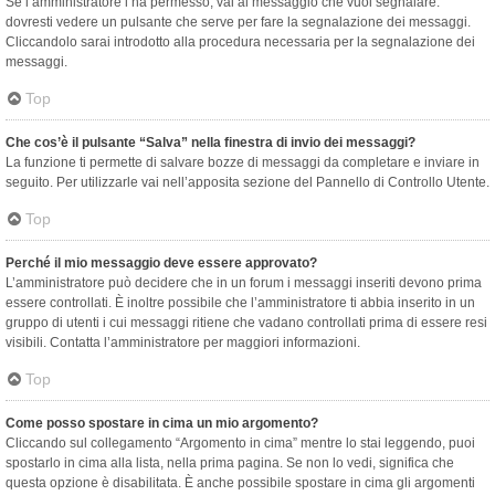
Se l’amministratore l’ha permesso, vai al messaggio che vuoi segnalare:
dovresti vedere un pulsante che serve per fare la segnalazione dei messaggi.
Cliccandolo sarai introdotto alla procedura necessaria per la segnalazione dei
messaggi.
Top
Che cos’è il pulsante “Salva” nella finestra di invio dei messaggi?
La funzione ti permette di salvare bozze di messaggi da completare e inviare in
seguito. Per utilizzarle vai nell’apposita sezione del Pannello di Controllo Utente.
Top
Perché il mio messaggio deve essere approvato?
L’amministratore può decidere che in un forum i messaggi inseriti devono prima
essere controllati. È inoltre possibile che l’amministratore ti abbia inserito in un
gruppo di utenti i cui messaggi ritiene che vadano controllati prima di essere resi
visibili. Contatta l’amministratore per maggiori informazioni.
Top
Come posso spostare in cima un mio argomento?
Cliccando sul collegamento “Argomento in cima” mentre lo stai leggendo, puoi
spostarlo in cima alla lista, nella prima pagina. Se non lo vedi, significa che
questa opzione è disabilitata. È anche possibile spostare in cima gli argomenti