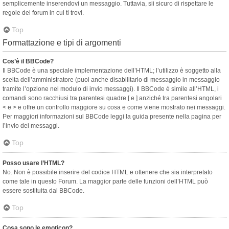
semplicemente inserendovi un messaggio. Tuttavia, sii sicuro di rispettare le
regole del forum in cui ti trovi.
Top
Formattazione e tipi di argomenti
Cos’è il BBCode?
Il BBCode è una speciale implementazione dell’HTML; l’utilizzo è soggetto alla
scelta dell’amministratore (puoi anche disabilitarlo di messaggio in messaggio
tramite l’opzione nel modulo di invio messaggi). Il BBCode è simile all’HTML, i
comandi sono racchiusi tra parentesi quadre [ e ] anziché tra parentesi angolari
< e > e offre un controllo maggiore su cosa e come viene mostrato nei messaggi.
Per maggiori informazioni sul BBCode leggi la guida presente nella pagina per
l’invio dei messaggi.
Top
Posso usare l’HTML?
No. Non è possibile inserire del codice HTML e ottenere che sia interpretato
come tale in questo Forum. La maggior parte delle funzioni dell’HTML può
essere sostituita dal BBCode.
Top
Cosa sono le emoticon?