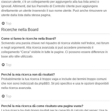
ciascun utente, c’è un collegamento per aggiungerlo alla tua lista amici o
ignorati. Altrimenti, dal tuo Pannello di Controllo Utente puoi aggiungere
direttamente un utente inserendo il suo nome utente. Puoi anche rimuovere un
utente dalla lista dalla stessa pagina.
Top
Ricerche nella Board
Come si fanno le ricerche nella Board?
Scrivendo una parola chiave nel riquadro di ricerca visibile nell’Indice, nei forum
e negli argomenti. Alla ricerca avanzata si può accedere premendo il
collegamento “Cerca” visibile in tutte le pagine. Ci possono essere differenze in
base allo stile utilizzato.
Top
Perché la mia ricerca non dà risultati?
Probabilmente la tua ricerca è troppo vaga e include dei termini troppo comuni
che non sono indicizzati da phpBB3. Sii più specifico e usa le opzioni disponibili
nella ricerca avanzata.
Top
Perché la mia ricerca dà come risultato una pagina vuota?
La tua ricerca ha dato troppi risultati per le capacità di calcolo del server. Usa la