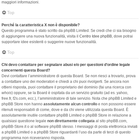
maggiori informazioni.
Top
Perché la caratteristica X non è disponibile?
Questo programma è stato scritto da phpBB Limited. Se credi che ci sia bisogno
di aggiungere una nuova funzionalità, visita il
Centro Idee phpBB
, dove potrai
supportare idee esistenti o suggerire nuove funzionalità.
Top
Chi devo contattare per segnalare abusi e/o per questioni d’ordine legale
concernenti questa Board?
Devi contattare l’amministratore di questa Board. Se non riesci a trovarlo, prova
a contattare uno dei moderatori e chiedi a chi puoi rivolgerti. Se ancora non
ottieni risposta, puoi contattare il proprietario del dominio (fai una ricerca con
whois
) oppure, se la Board è ospitata da un servizio gratuito (ad es. yahoo,
free.fr, f2s.com, ecc.), l’amministratore di tale servizio. Nota che phpBB Limited e
phpBB Store non hanno
assolutamente alcun controllo
e non possono essere
ritenuti responsabili di come, dove e da chi viene utilizzata questa Board. È
assolutamente inutile contattare phpBB Limited o phpBB Store in relazione a
qualsiasi questione legale
non direttamente collegata
al sito phpBB.com,
phpBB-Store.it o al software phpBB stesso. I messaggi di posta elettronica inviati
a phpBB Limited o a phpBB Store riguardanti l’uso da parte di terzi di questo
programma non riceveranno risposta.