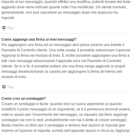
risposto al tuo messaggio, quando effettui una modifica, potresti trovare del testo
aggiunto dove viene indicato quante volte l’hai modificato. Un utente normale,
generalmente, non può cancellare un messaggio dopo che qualcuno ha
risposto.
Top
Come aggiungo una firma ai miei messaggi?
Per aggiungere una firma ad un messaggio devi prima crearne una tramite il
Pannello di Controllo Utente. Una volta creata, è possibile selezionare l’opzione
Aggiungi la firma
nel modulo di invio. È inoltre possibile aggiungere una firma a
tutti i tuoi messaggi selezionando l’apposita voce nel Pannello di Controllo
Utente. Se lo si fa, è possibile evitare che una firma venga aggiunta ai singoli
messaggi deselezionando la casella per aggiungere la firma all’interno del
modulo di invio.
Top
Come creo un sondaggio?
Creare un sondaggio è facile: quando inizi un nuovo argomento (o quando
modifichi il primo messaggio di un argomento, se ti è permesso) dovresti vedere,
sotto lo spazio per l’inserimento del messaggio, un riquadro dal titolo
Aggiungi
sondaggio
(se non lo vedi, probabilmente non hai il diritto di creare sondaggi).
Basta inserire un titolo per il sondaggio e almeno due opzioni di risposta (per
inserire un’opzione di risposta, scrivila nell’apposito spazio e clicca su
Aggiungi