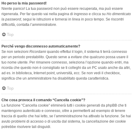
Ho perso la mia password!
Niente panico! La tua password non può essere recuperata, ma può essere
rigenerata. Per far questo vai nella pagina di ingresso e clicca su
Ho dimenticato
la password
, segui le istruzioni e tornerai in linea in poco tempo. Se riscontri
difficoltà, contatta l’amministratore.
Top
Perché vengo disconnesso automaticamente?
Se non selezioni
Ricordami
quando effettui il login, il sistema ti terrà connesso
per un periodo prestabilito. Questo serve a evitare che qualcuno possa usare il
tuo nome utente. Per rimanere connesso, seleziona l’opzione quando entri, ma
ricorda che questo non è consigliato se ti colleghi da un PC usato anche da altri,
ad es. in biblioteca, Internet point, università, ecc. Se non vedi il checkbox,
significa che un amministratore ha disabilitato questa caratteristica.
Top
Che cosa provoca il comando “Cancella cookie”?
La funzione “Cancella cookie” eliminerà tutti i cookie generati da phpBB che ti
mantengono autenticato e connesso, oltre a permetterti ad esempio di tenere
traccia di quello che hai letto, se l’amministrazione ha attivato la funzione. Se hai
avuto problemi di accesso o di uscita dal sistema, la cancellazione dei cookie
potrebbe risolvere tali disguidi.