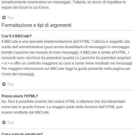
semplicemente inserendovi un messaggio. Tuttavia, sii sicuro di rispettare le
regole del forum in cui ti trovi.
Top
Formattazione e tipi di argomenti
Cos’è il BBCode?
Il BBCode è una speciale implementazione dell’HTML; l’utilizzo è soggetto alla
scelta dell’amministratore (puoi anche disabilitarlo di messaggio in messaggio
tramite l’opzione nel modulo di invio messaggi). Il BBCode è simile all’HTML, i
comandi sono racchiusi tra parentesi quadre [ e ] anziché tra parentesi angolari
< e > e offre un controllo maggiore su cosa e come viene mostrato nei messaggi.
Per maggiori informazioni sul BBCode leggi la guida presente nella pagina per
l’invio dei messaggi.
Top
Posso usare l’HTML?
No. Non è possibile inserire del codice HTML e ottenere che sia interpretato
come tale in questo Forum. La maggior parte delle funzioni dell’HTML può
essere sostituita dal BBCode.
Top
Cosa sono le emoticon?