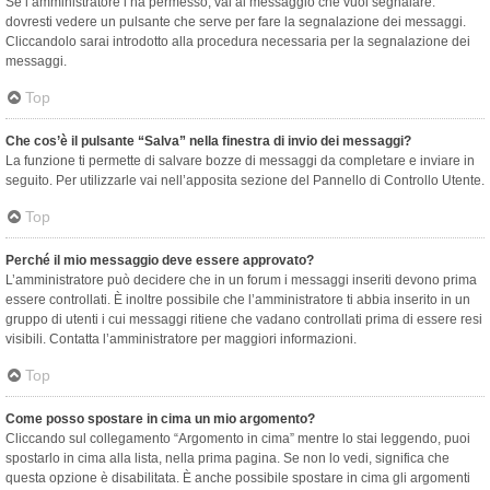
Se l’amministratore l’ha permesso, vai al messaggio che vuoi segnalare:
dovresti vedere un pulsante che serve per fare la segnalazione dei messaggi.
Cliccandolo sarai introdotto alla procedura necessaria per la segnalazione dei
messaggi.
Top
Che cos’è il pulsante “Salva” nella finestra di invio dei messaggi?
La funzione ti permette di salvare bozze di messaggi da completare e inviare in
seguito. Per utilizzarle vai nell’apposita sezione del Pannello di Controllo Utente.
Top
Perché il mio messaggio deve essere approvato?
L’amministratore può decidere che in un forum i messaggi inseriti devono prima
essere controllati. È inoltre possibile che l’amministratore ti abbia inserito in un
gruppo di utenti i cui messaggi ritiene che vadano controllati prima di essere resi
visibili. Contatta l’amministratore per maggiori informazioni.
Top
Come posso spostare in cima un mio argomento?
Cliccando sul collegamento “Argomento in cima” mentre lo stai leggendo, puoi
spostarlo in cima alla lista, nella prima pagina. Se non lo vedi, significa che
questa opzione è disabilitata. È anche possibile spostare in cima gli argomenti