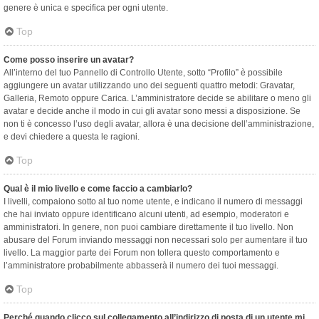
genere è unica e specifica per ogni utente.
Top
Come posso inserire un avatar?
All’interno del tuo Pannello di Controllo Utente, sotto “Profilo” è possibile
aggiungere un avatar utilizzando uno dei seguenti quattro metodi: Gravatar,
Galleria, Remoto oppure Carica. L’amministratore decide se abilitare o meno gli
avatar e decide anche il modo in cui gli avatar sono messi a disposizione. Se
non ti è concesso l’uso degli avatar, allora è una decisione dell’amministrazione,
e devi chiedere a questa le ragioni.
Top
Qual è il mio livello e come faccio a cambiarlo?
I livelli, compaiono sotto al tuo nome utente, e indicano il numero di messaggi
che hai inviato oppure identificano alcuni utenti, ad esempio, moderatori e
amministratori. In genere, non puoi cambiare direttamente il tuo livello. Non
abusare del Forum inviando messaggi non necessari solo per aumentare il tuo
livello. La maggior parte dei Forum non tollera questo comportamento e
l’amministratore probabilmente abbasserà il numero dei tuoi messaggi.
Top
Perché quando clicco sul collegamento all’indirizzo di posta di un utente mi