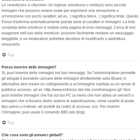
Le «emoticon» o «faccine» (in inglese,
emoticons
o
smileys
) sono piccole
immagini che possono essere usate per esprimere una sensazione o
un’emozione con pochi caratteri; ad es. :) significa felice, :( significa triste. Questo
Forum trasforma automaticamente queste serie di caratteri in immagini. La lista
completa delle emoticon è visibile nella pagina di invio messaggi. Cerca di non
esagerare nell’uso delle emoticon, possono facilmente rendere un messaggio
illeggibile, e un moderatore potrebbe decidere di modificarlo o addirittura
rimuoverlo.
Top
Posso inserire delle immagini?
Sì, puoi inserire delle immagini nei tuoi messaggi. Se l’amministratore permette
gli allegati è possibile caricare delle immagini direttamente sulla Board; in
alternativa devi creare un collegamento a un’immagine ospitata su un server di
pubblico accesso, ad es. http://www.indirizzo-del-sito.com/immagine.gif. Non
puoi inserire immagini che hai sul tuo PC (a meno che non abbia un server!) o
immagini che si trovano dietro sistemi di autenticazione, come caselle di posta
tipo yahoo o hotmail, siti protetti da codici di accesso, ecc. Per inserire
l’immagine, puoi usare il comando BBCode [img].
Top
Che cosa sono gli annunci globali?