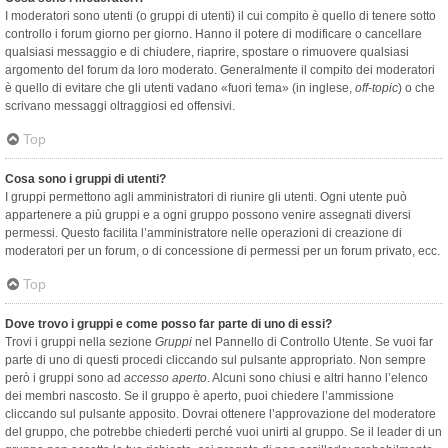
I moderatori sono utenti (o gruppi di utenti) il cui compito è quello di tenere sotto
controllo i forum giorno per giorno. Hanno il potere di modificare o cancellare
qualsiasi messaggio e di chiudere, riaprire, spostare o rimuovere qualsiasi
argomento del forum da loro moderato. Generalmente il compito dei moderatori
è quello di evitare che gli utenti vadano «fuori tema» (in inglese,
off-topic
) o che
scrivano messaggi oltraggiosi ed offensivi.
Top
Cosa sono i gruppi di utenti?
I gruppi permettono agli amministratori di riunire gli utenti. Ogni utente può
appartenere a più gruppi e a ogni gruppo possono venire assegnati diversi
permessi. Questo facilita l’amministratore nelle operazioni di creazione di
moderatori per un forum, o di concessione di permessi per un forum privato, ecc.
Top
Dove trovo i gruppi e come posso far parte di uno di essi?
Trovi i gruppi nella sezione
Gruppi
nel Pannello di Controllo Utente. Se vuoi far
parte di uno di questi procedi cliccando sul pulsante appropriato. Non sempre
però i gruppi sono ad
accesso aperto
. Alcuni sono chiusi e altri hanno l’elenco
dei membri nascosto. Se il gruppo è aperto, puoi chiedere l’ammissione
cliccando sul pulsante apposito. Dovrai ottenere l’approvazione del moderatore
del gruppo, che potrebbe chiederti perché vuoi unirti al gruppo. Se il leader di un