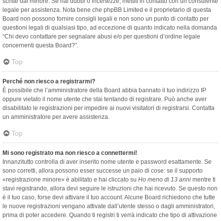
scritte dal minore. Se hai dubbi o incertezze, mettiti in contatto con un consulente
legale per assistenza. Nota bene che phpBB Limited e il proprietario di questa
Board non possono fornire consigli legali e non sono un punto di contatto per
questioni legali di qualsiasi tipo, ad eccezione di quanto indicato nella domanda
“Chi devo contattare per segnalare abusi e/o per questioni d’ordine legale
concernenti questa Board?”.
Top
Perché non riesco a registrarmi?
È possibile che l’amministratore della Board abbia bannato il tuo indirizzo IP
oppure vietato il nome utente che stai tentando di registrare. Può anche aver
disabilitato le registrazioni per impedire ai nuovi visitatori di registrarsi. Contatta
un amministratore per avere assistenza.
Top
Mi sono registrato ma non riesco a connettermi!
Innanzitutto controlla di aver inserito nome utente e password esattamente. Se
sono corretti, allora possono esser successe un paio di cose: se il supporto
«registrazione minore» è abilitato e hai cliccato su
Ho meno di 13 anni
mentre ti
stavi registrando, allora devi seguire le istruzioni che hai ricevuto. Se questo non
è il tuo caso, forse devi attivare il tuo account. Alcune Board richiedono che tutte
le nuove registrazioni vengano attivate dall’utente stesso o dagli amministratori,
prima di poter accedere. Quando ti registri ti verrà indicato che tipo di attivazione