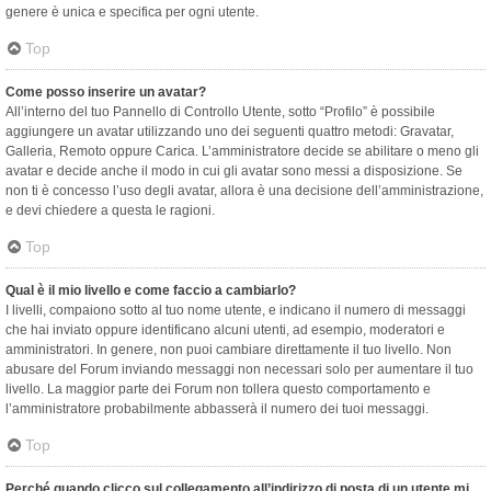
genere è unica e specifica per ogni utente.
Top
Come posso inserire un avatar?
All’interno del tuo Pannello di Controllo Utente, sotto “Profilo” è possibile
aggiungere un avatar utilizzando uno dei seguenti quattro metodi: Gravatar,
Galleria, Remoto oppure Carica. L’amministratore decide se abilitare o meno gli
avatar e decide anche il modo in cui gli avatar sono messi a disposizione. Se
non ti è concesso l’uso degli avatar, allora è una decisione dell’amministrazione,
e devi chiedere a questa le ragioni.
Top
Qual è il mio livello e come faccio a cambiarlo?
I livelli, compaiono sotto al tuo nome utente, e indicano il numero di messaggi
che hai inviato oppure identificano alcuni utenti, ad esempio, moderatori e
amministratori. In genere, non puoi cambiare direttamente il tuo livello. Non
abusare del Forum inviando messaggi non necessari solo per aumentare il tuo
livello. La maggior parte dei Forum non tollera questo comportamento e
l’amministratore probabilmente abbasserà il numero dei tuoi messaggi.
Top
Perché quando clicco sul collegamento all’indirizzo di posta di un utente mi