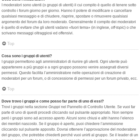
I moderatori sono utenti (o gruppi di utenti) il cui compito è quello di tenere sotto
controllo i forum giorno per giorno. Hanno il potere di modificare o cancellare
qualsiasi messaggio e di chiudere, riaprire, spostare o rimuovere qualsiasi
argomento del forum da loro moderato. Generalmente il compito dei moderatori
è quello di evitare che gli utenti vadano «fuori tema» (in inglese,
off-topic
) o che
scrivano messaggi oltraggiosi ed offensivi.
Top
Cosa sono i gruppi di utenti?
I gruppi permettono agli amministratori di riunire gli utenti. Ogni utente può
appartenere a più gruppi e a ogni gruppo possono venire assegnati diversi
permessi. Questo facilita l’amministratore nelle operazioni di creazione di
moderatori per un forum, o di concessione di permessi per un forum privato, ecc.
Top
Dove trovo i gruppi e come posso far parte di uno di essi?
Trovi i gruppi nella sezione
Gruppi
nel Pannello di Controllo Utente. Se vuoi far
parte di uno di questi procedi cliccando sul pulsante appropriato. Non sempre
però i gruppi sono ad
accesso aperto
. Alcuni sono chiusi e altri hanno l’elenco
dei membri nascosto. Se il gruppo è aperto, puoi chiedere l’ammissione
cliccando sul pulsante apposito. Dovrai ottenere l’approvazione del moderatore
del gruppo, che potrebbe chiederti perché vuoi unirti al gruppo. Se il leader di un