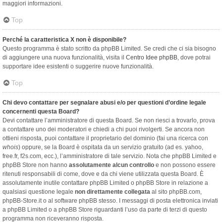
maggiori informazioni.
Top
Perché la caratteristica X non è disponibile?
Questo programma è stato scritto da phpBB Limited. Se credi che ci sia bisogno
di aggiungere una nuova funzionalità, visita il
Centro Idee phpBB
, dove potrai
supportare idee esistenti o suggerire nuove funzionalità.
Top
Chi devo contattare per segnalare abusi e/o per questioni d’ordine legale
concernenti questa Board?
Devi contattare l’amministratore di questa Board. Se non riesci a trovarlo, prova
a contattare uno dei moderatori e chiedi a chi puoi rivolgerti. Se ancora non
ottieni risposta, puoi contattare il proprietario del dominio (fai una ricerca con
whois
) oppure, se la Board è ospitata da un servizio gratuito (ad es. yahoo,
free.fr, f2s.com, ecc.), l’amministratore di tale servizio. Nota che phpBB Limited e
phpBB Store non hanno
assolutamente alcun controllo
e non possono essere
ritenuti responsabili di come, dove e da chi viene utilizzata questa Board. È
assolutamente inutile contattare phpBB Limited o phpBB Store in relazione a
qualsiasi questione legale
non direttamente collegata
al sito phpBB.com,
phpBB-Store.it o al software phpBB stesso. I messaggi di posta elettronica inviati
a phpBB Limited o a phpBB Store riguardanti l’uso da parte di terzi di questo
programma non riceveranno risposta.