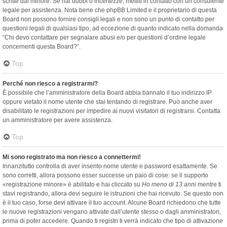
scritte dal minore. Se hai dubbi o incertezze, mettiti in contatto con un consulente
legale per assistenza. Nota bene che phpBB Limited e il proprietario di questa
Board non possono fornire consigli legali e non sono un punto di contatto per
questioni legali di qualsiasi tipo, ad eccezione di quanto indicato nella domanda
“Chi devo contattare per segnalare abusi e/o per questioni d’ordine legale
concernenti questa Board?”.
Top
Perché non riesco a registrarmi?
È possibile che l’amministratore della Board abbia bannato il tuo indirizzo IP
oppure vietato il nome utente che stai tentando di registrare. Può anche aver
disabilitato le registrazioni per impedire ai nuovi visitatori di registrarsi. Contatta
un amministratore per avere assistenza.
Top
Mi sono registrato ma non riesco a connettermi!
Innanzitutto controlla di aver inserito nome utente e password esattamente. Se
sono corretti, allora possono esser successe un paio di cose: se il supporto
«registrazione minore» è abilitato e hai cliccato su
Ho meno di 13 anni
mentre ti
stavi registrando, allora devi seguire le istruzioni che hai ricevuto. Se questo non
è il tuo caso, forse devi attivare il tuo account. Alcune Board richiedono che tutte
le nuove registrazioni vengano attivate dall’utente stesso o dagli amministratori,
prima di poter accedere. Quando ti registri ti verrà indicato che tipo di attivazione