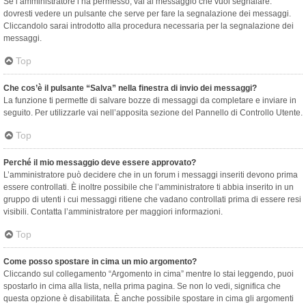
Se l’amministratore l’ha permesso, vai al messaggio che vuoi segnalare:
dovresti vedere un pulsante che serve per fare la segnalazione dei messaggi.
Cliccandolo sarai introdotto alla procedura necessaria per la segnalazione dei
messaggi.
Top
Che cos’è il pulsante “Salva” nella finestra di invio dei messaggi?
La funzione ti permette di salvare bozze di messaggi da completare e inviare in
seguito. Per utilizzarle vai nell’apposita sezione del Pannello di Controllo Utente.
Top
Perché il mio messaggio deve essere approvato?
L’amministratore può decidere che in un forum i messaggi inseriti devono prima
essere controllati. È inoltre possibile che l’amministratore ti abbia inserito in un
gruppo di utenti i cui messaggi ritiene che vadano controllati prima di essere resi
visibili. Contatta l’amministratore per maggiori informazioni.
Top
Come posso spostare in cima un mio argomento?
Cliccando sul collegamento “Argomento in cima” mentre lo stai leggendo, puoi
spostarlo in cima alla lista, nella prima pagina. Se non lo vedi, significa che
questa opzione è disabilitata. È anche possibile spostare in cima gli argomenti