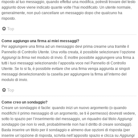
risposto al tuo messaggio, quando effettui una modifica, potresti trovare del testo
aggiunto dove viene indicato quante volte l’hai modificato. Un utente normale,
generalmente, non può cancellare un messaggio dopo che qualcuno ha
risposto.
Top
Come aggiungo una firma ai miei messaggi?
Per aggiungere una firma ad un messaggio devi prima crearne una tramite il
Pannello di Controllo Utente. Una volta creata, è possibile selezionare l’opzione
Aggiungi la firma
nel modulo di invio. È inoltre possibile aggiungere una firma a
tutti i tuoi messaggi selezionando l’apposita voce nel Pannello di Controllo
Utente. Se lo si fa, è possibile evitare che una firma venga aggiunta ai singoli
messaggi deselezionando la casella per aggiungere la firma all’interno del
modulo di invio.
Top
Come creo un sondaggio?
Creare un sondaggio è facile: quando inizi un nuovo argomento (o quando
modifichi il primo messaggio di un argomento, se ti è permesso) dovresti vedere,
sotto lo spazio per l’inserimento del messaggio, un riquadro dal titolo
Aggiungi
sondaggio
(se non lo vedi, probabilmente non hai il diritto di creare sondaggi).
Basta inserire un titolo per il sondaggio e almeno due opzioni di risposta (per
inserire un’opzione di risposta, scrivila nell’apposito spazio e clicca su
Aggiungi