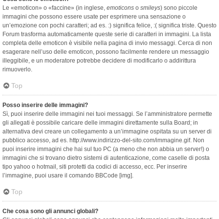
Le «emoticon» o «faccine» (in inglese,
emoticons
o
smileys
) sono piccole
immagini che possono essere usate per esprimere una sensazione o
un’emozione con pochi caratteri; ad es. :) significa felice, :( significa triste. Questo
Forum trasforma automaticamente queste serie di caratteri in immagini. La lista
completa delle emoticon è visibile nella pagina di invio messaggi. Cerca di non
esagerare nell’uso delle emoticon, possono facilmente rendere un messaggio
illeggibile, e un moderatore potrebbe decidere di modificarlo o addirittura
rimuoverlo.
Top
Posso inserire delle immagini?
Sì, puoi inserire delle immagini nei tuoi messaggi. Se l’amministratore permette
gli allegati è possibile caricare delle immagini direttamente sulla Board; in
alternativa devi creare un collegamento a un’immagine ospitata su un server di
pubblico accesso, ad es. http://www.indirizzo-del-sito.com/immagine.gif. Non
puoi inserire immagini che hai sul tuo PC (a meno che non abbia un server!) o
immagini che si trovano dietro sistemi di autenticazione, come caselle di posta
tipo yahoo o hotmail, siti protetti da codici di accesso, ecc. Per inserire
l’immagine, puoi usare il comando BBCode [img].
Top
Che cosa sono gli annunci globali?