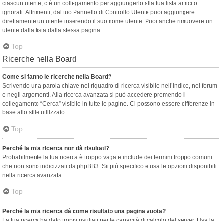
ciascun utente, c’è un collegamento per aggiungerlo alla tua lista amici o
ignorati. Altrimenti, dal tuo Pannello di Controllo Utente puoi aggiungere
direttamente un utente inserendo il suo nome utente. Puoi anche rimuovere un
utente dalla lista dalla stessa pagina.
Top
Ricerche nella Board
Come si fanno le ricerche nella Board?
Scrivendo una parola chiave nel riquadro di ricerca visibile nell’Indice, nei forum
e negli argomenti. Alla ricerca avanzata si può accedere premendo il
collegamento “Cerca” visibile in tutte le pagine. Ci possono essere differenze in
base allo stile utilizzato.
Top
Perché la mia ricerca non dà risultati?
Probabilmente la tua ricerca è troppo vaga e include dei termini troppo comuni
che non sono indicizzati da phpBB3. Sii più specifico e usa le opzioni disponibili
nella ricerca avanzata.
Top
Perché la mia ricerca dà come risultato una pagina vuota?
La tua ricerca ha dato troppi risultati per le capacità di calcolo del server. Usa la