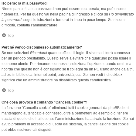
Ho perso la mia password!
Niente panico! La tua password non può essere recuperata, ma può essere
rigenerata. Per far questo vai nella pagina di ingresso e clicca su
Ho dimenticato
la password
, segui le istruzioni e tornerai in linea in poco tempo. Se riscontri
difficoltà, contatta l’amministratore.
Top
Perché vengo disconnesso automaticamente?
Se non selezioni
Ricordami
quando effettui il login, il sistema ti terrà connesso
per un periodo prestabilito. Questo serve a evitare che qualcuno possa usare il
tuo nome utente. Per rimanere connesso, seleziona l’opzione quando entri, ma
ricorda che questo non è consigliato se ti colleghi da un PC usato anche da altri,
ad es. in biblioteca, Internet point, università, ecc. Se non vedi il checkbox,
significa che un amministratore ha disabilitato questa caratteristica.
Top
Che cosa provoca il comando “Cancella cookie”?
La funzione “Cancella cookie” eliminerà tutti i cookie generati da phpBB che ti
mantengono autenticato e connesso, oltre a permetterti ad esempio di tenere
traccia di quello che hai letto, se l’amministrazione ha attivato la funzione. Se hai
avuto problemi di accesso o di uscita dal sistema, la cancellazione dei cookie
potrebbe risolvere tali disguidi.