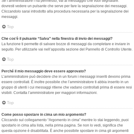
Se l’amministratore l’ha permesso, vai al messaggio che vuoi segnalare:
dovresti vedere un pulsante che serve per fare la segnalazione dei messaggi.
Cliccandolo sarai introdotto alla procedura necessaria per la segnalazione dei
messaggi.
Top
Che cos’è il pulsante “Salva” nella finestra di invio dei messaggi?
La funzione ti permette di salvare bozze di messaggi da completare e inviare in
seguito. Per utilizzarle vai nell’apposita sezione del Pannello di Controllo Utente.
Top
Perché il mio messaggio deve essere approvato?
L’amministratore può decidere che in un forum i messaggi inseriti devono prima
essere controllati. È inoltre possibile che l’amministratore ti abbia inserito in un
gruppo di utenti i cui messaggi ritiene che vadano controllati prima di essere resi
visibili. Contatta l’amministratore per maggiori informazioni.
Top
Come posso spostare in cima un mio argomento?
Cliccando sul collegamento “Argomento in cima” mentre lo stai leggendo, puoi
spostarlo in cima alla lista, nella prima pagina. Se non lo vedi, significa che
questa opzione è disabilitata. È anche possibile spostare in cima gli argomenti