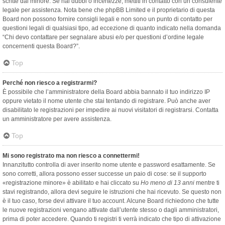
scritte dal minore. Se hai dubbi o incertezze, mettiti in contatto con un consulente
legale per assistenza. Nota bene che phpBB Limited e il proprietario di questa
Board non possono fornire consigli legali e non sono un punto di contatto per
questioni legali di qualsiasi tipo, ad eccezione di quanto indicato nella domanda
“Chi devo contattare per segnalare abusi e/o per questioni d’ordine legale
concernenti questa Board?”.
Top
Perché non riesco a registrarmi?
È possibile che l’amministratore della Board abbia bannato il tuo indirizzo IP
oppure vietato il nome utente che stai tentando di registrare. Può anche aver
disabilitato le registrazioni per impedire ai nuovi visitatori di registrarsi. Contatta
un amministratore per avere assistenza.
Top
Mi sono registrato ma non riesco a connettermi!
Innanzitutto controlla di aver inserito nome utente e password esattamente. Se
sono corretti, allora possono esser successe un paio di cose: se il supporto
«registrazione minore» è abilitato e hai cliccato su
Ho meno di 13 anni
mentre ti
stavi registrando, allora devi seguire le istruzioni che hai ricevuto. Se questo non
è il tuo caso, forse devi attivare il tuo account. Alcune Board richiedono che tutte
le nuove registrazioni vengano attivate dall’utente stesso o dagli amministratori,
prima di poter accedere. Quando ti registri ti verrà indicato che tipo di attivazione