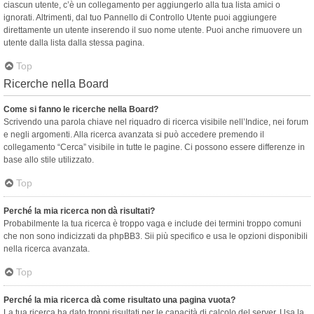
ciascun utente, c’è un collegamento per aggiungerlo alla tua lista amici o
ignorati. Altrimenti, dal tuo Pannello di Controllo Utente puoi aggiungere
direttamente un utente inserendo il suo nome utente. Puoi anche rimuovere un
utente dalla lista dalla stessa pagina.
Top
Ricerche nella Board
Come si fanno le ricerche nella Board?
Scrivendo una parola chiave nel riquadro di ricerca visibile nell’Indice, nei forum
e negli argomenti. Alla ricerca avanzata si può accedere premendo il
collegamento “Cerca” visibile in tutte le pagine. Ci possono essere differenze in
base allo stile utilizzato.
Top
Perché la mia ricerca non dà risultati?
Probabilmente la tua ricerca è troppo vaga e include dei termini troppo comuni
che non sono indicizzati da phpBB3. Sii più specifico e usa le opzioni disponibili
nella ricerca avanzata.
Top
Perché la mia ricerca dà come risultato una pagina vuota?
La tua ricerca ha dato troppi risultati per le capacità di calcolo del server. Usa la