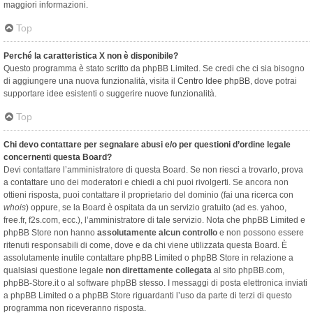
maggiori informazioni.
Top
Perché la caratteristica X non è disponibile?
Questo programma è stato scritto da phpBB Limited. Se credi che ci sia bisogno
di aggiungere una nuova funzionalità, visita il
Centro Idee phpBB
, dove potrai
supportare idee esistenti o suggerire nuove funzionalità.
Top
Chi devo contattare per segnalare abusi e/o per questioni d’ordine legale
concernenti questa Board?
Devi contattare l’amministratore di questa Board. Se non riesci a trovarlo, prova
a contattare uno dei moderatori e chiedi a chi puoi rivolgerti. Se ancora non
ottieni risposta, puoi contattare il proprietario del dominio (fai una ricerca con
whois
) oppure, se la Board è ospitata da un servizio gratuito (ad es. yahoo,
free.fr, f2s.com, ecc.), l’amministratore di tale servizio. Nota che phpBB Limited e
phpBB Store non hanno
assolutamente alcun controllo
e non possono essere
ritenuti responsabili di come, dove e da chi viene utilizzata questa Board. È
assolutamente inutile contattare phpBB Limited o phpBB Store in relazione a
qualsiasi questione legale
non direttamente collegata
al sito phpBB.com,
phpBB-Store.it o al software phpBB stesso. I messaggi di posta elettronica inviati
a phpBB Limited o a phpBB Store riguardanti l’uso da parte di terzi di questo
programma non riceveranno risposta.