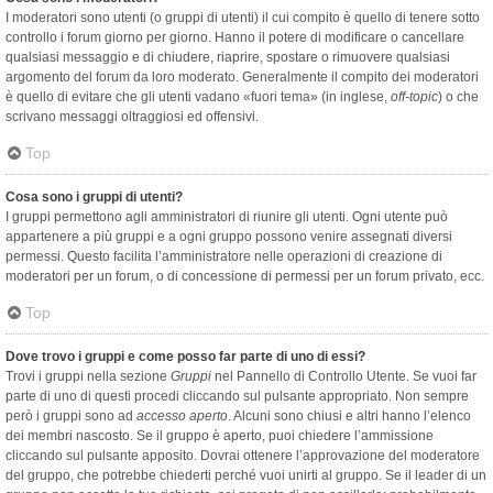
I moderatori sono utenti (o gruppi di utenti) il cui compito è quello di tenere sotto
controllo i forum giorno per giorno. Hanno il potere di modificare o cancellare
qualsiasi messaggio e di chiudere, riaprire, spostare o rimuovere qualsiasi
argomento del forum da loro moderato. Generalmente il compito dei moderatori
è quello di evitare che gli utenti vadano «fuori tema» (in inglese,
off-topic
) o che
scrivano messaggi oltraggiosi ed offensivi.
Top
Cosa sono i gruppi di utenti?
I gruppi permettono agli amministratori di riunire gli utenti. Ogni utente può
appartenere a più gruppi e a ogni gruppo possono venire assegnati diversi
permessi. Questo facilita l’amministratore nelle operazioni di creazione di
moderatori per un forum, o di concessione di permessi per un forum privato, ecc.
Top
Dove trovo i gruppi e come posso far parte di uno di essi?
Trovi i gruppi nella sezione
Gruppi
nel Pannello di Controllo Utente. Se vuoi far
parte di uno di questi procedi cliccando sul pulsante appropriato. Non sempre
però i gruppi sono ad
accesso aperto
. Alcuni sono chiusi e altri hanno l’elenco
dei membri nascosto. Se il gruppo è aperto, puoi chiedere l’ammissione
cliccando sul pulsante apposito. Dovrai ottenere l’approvazione del moderatore
del gruppo, che potrebbe chiederti perché vuoi unirti al gruppo. Se il leader di un