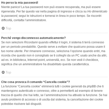
Ho perso la mia password!
Niente panico! La tua password non può essere recuperata, ma può essere
rigenerata. Per far questo vai nella pagina di ingresso e clicca su
Ho dimenticato
la password
, segui le istruzioni e tornerai in linea in poco tempo. Se riscontri
difficoltà, contatta l’amministratore.
Top
Perché vengo disconnesso automaticamente?
Se non selezioni
Ricordami
quando effettui il login, il sistema ti terrà connesso
per un periodo prestabilito. Questo serve a evitare che qualcuno possa usare il
tuo nome utente. Per rimanere connesso, seleziona l’opzione quando entri, ma
ricorda che questo non è consigliato se ti colleghi da un PC usato anche da altri,
ad es. in biblioteca, Internet point, università, ecc. Se non vedi il checkbox,
significa che un amministratore ha disabilitato questa caratteristica.
Top
Che cosa provoca il comando “Cancella cookie”?
La funzione “Cancella cookie” eliminerà tutti i cookie generati da phpBB che ti
mantengono autenticato e connesso, oltre a permetterti ad esempio di tenere
traccia di quello che hai letto, se l’amministrazione ha attivato la funzione. Se hai
avuto problemi di accesso o di uscita dal sistema, la cancellazione dei cookie
potrebbe risolvere tali disguidi.