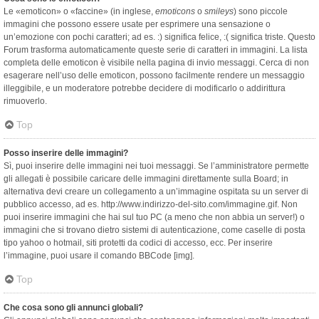
Le «emoticon» o «faccine» (in inglese,
emoticons
o
smileys
) sono piccole
immagini che possono essere usate per esprimere una sensazione o
un’emozione con pochi caratteri; ad es. :) significa felice, :( significa triste. Questo
Forum trasforma automaticamente queste serie di caratteri in immagini. La lista
completa delle emoticon è visibile nella pagina di invio messaggi. Cerca di non
esagerare nell’uso delle emoticon, possono facilmente rendere un messaggio
illeggibile, e un moderatore potrebbe decidere di modificarlo o addirittura
rimuoverlo.
Top
Posso inserire delle immagini?
Sì, puoi inserire delle immagini nei tuoi messaggi. Se l’amministratore permette
gli allegati è possibile caricare delle immagini direttamente sulla Board; in
alternativa devi creare un collegamento a un’immagine ospitata su un server di
pubblico accesso, ad es. http://www.indirizzo-del-sito.com/immagine.gif. Non
puoi inserire immagini che hai sul tuo PC (a meno che non abbia un server!) o
immagini che si trovano dietro sistemi di autenticazione, come caselle di posta
tipo yahoo o hotmail, siti protetti da codici di accesso, ecc. Per inserire
l’immagine, puoi usare il comando BBCode [img].
Top
Che cosa sono gli annunci globali?