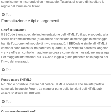
semplicemente inserendovi un messaggio. Tuttavia, sii sicuro di rispettare le
regole del forum in cui ti trovi.
Top
Formattazione e tipi di argomenti
Cos’è il BBCode?
Il BBCode è una speciale implementazione dell’HTML; l’utilizzo è soggetto alla
scelta dell’amministratore (puoi anche disabilitarlo di messaggio in messaggio
tramite l’opzione nel modulo di invio messaggi). Il BBCode è simile all’HTML, i
comandi sono racchiusi tra parentesi quadre [ e ] anziché tra parentesi angolari
< e > e offre un controllo maggiore su cosa e come viene mostrato nei messaggi.
Per maggiori informazioni sul BBCode leggi la guida presente nella pagina per
l’invio dei messaggi.
Top
Posso usare l’HTML?
No. Non è possibile inserire del codice HTML e ottenere che sia interpretato
come tale in questo Forum. La maggior parte delle funzioni dell’HTML può
essere sostituita dal BBCode.
Top
Cosa sono le emoticon?