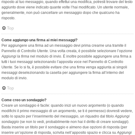
risposto al tuo messaggio, quando effettui una modifica, potresti trovare del testo
aggiunto dove viene indicato quante volte l’hai modificato. Un utente normale,
generalmente, non può cancellare un messaggio dopo che qualcuno ha
risposto.
Top
Come aggiungo una firma ai miei messaggi?
Per aggiungere una firma ad un messaggio devi prima crearne una tramite il
Pannello di Controllo Utente. Una volta creata, è possibile selezionare l’opzione
Aggiungi la firma
nel modulo di invio. È inoltre possibile aggiungere una firma a
tutti i tuoi messaggi selezionando l’apposita voce nel Pannello di Controllo
Utente. Se lo si fa, è possibile evitare che una firma venga aggiunta ai singoli
messaggi deselezionando la casella per aggiungere la firma all’interno del
modulo di invio.
Top
Come creo un sondaggio?
Creare un sondaggio è facile: quando inizi un nuovo argomento (o quando
modifichi il primo messaggio di un argomento, se ti è permesso) dovresti vedere,
sotto lo spazio per l’inserimento del messaggio, un riquadro dal titolo
Aggiungi
sondaggio
(se non lo vedi, probabilmente non hai il diritto di creare sondaggi).
Basta inserire un titolo per il sondaggio e almeno due opzioni di risposta (per
inserire un’opzione di risposta, scrivila nell’apposito spazio e clicca su
Aggiungi