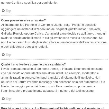
genere è unica e specifica per ogni utente.
Top
Come posso inserire un avatar?
All’interno del tuo Pannello di Controllo Utente, sotto “Profilo” è possibile
aggiungere un avatar utilizzando uno dei seguenti quattro metodi: Gravatar,
Galleria, Remoto oppure Carica. L’amministratore decide se abilitare o meno gli
avatar e decide anche il modo in cui gli avatar sono messi a disposizione. Se
non ti è concesso l’uso degli avatar, allora è una decisione dell’amministrazione,
e devi chiedere a questa le ragioni.
Top
Qual è il mio livello e come faccio a cambiarlo?
I livelli, compaiono sotto al tuo nome utente, e indicano il numero di messaggi
che hai inviato oppure identificano alcuni utenti, ad esempio, moderatori e
amministratori. In genere, non puoi cambiare direttamente il tuo livello. Non
abusare del Forum inviando messaggi non necessari solo per aumentare il tuo
livello. La maggior parte dei Forum non tollera questo comportamento e
l’amministratore probabilmente abbasserà il numero dei tuoi messaggi.
Top
Perché quando clicco sul collegamento all’indirizzo di posta di un utente mi