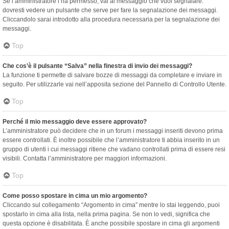
Se l’amministratore l’ha permesso, vai al messaggio che vuoi segnalare:
dovresti vedere un pulsante che serve per fare la segnalazione dei messaggi.
Cliccandolo sarai introdotto alla procedura necessaria per la segnalazione dei
messaggi.
Top
Che cos’è il pulsante “Salva” nella finestra di invio dei messaggi?
La funzione ti permette di salvare bozze di messaggi da completare e inviare in
seguito. Per utilizzarle vai nell’apposita sezione del Pannello di Controllo Utente.
Top
Perché il mio messaggio deve essere approvato?
L’amministratore può decidere che in un forum i messaggi inseriti devono prima
essere controllati. È inoltre possibile che l’amministratore ti abbia inserito in un
gruppo di utenti i cui messaggi ritiene che vadano controllati prima di essere resi
visibili. Contatta l’amministratore per maggiori informazioni.
Top
Come posso spostare in cima un mio argomento?
Cliccando sul collegamento “Argomento in cima” mentre lo stai leggendo, puoi
spostarlo in cima alla lista, nella prima pagina. Se non lo vedi, significa che
questa opzione è disabilitata. È anche possibile spostare in cima gli argomenti