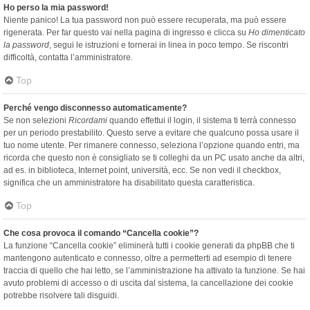
Ho perso la mia password!
Niente panico! La tua password non può essere recuperata, ma può essere
rigenerata. Per far questo vai nella pagina di ingresso e clicca su
Ho dimenticato
la password
, segui le istruzioni e tornerai in linea in poco tempo. Se riscontri
difficoltà, contatta l’amministratore.
Top
Perché vengo disconnesso automaticamente?
Se non selezioni
Ricordami
quando effettui il login, il sistema ti terrà connesso
per un periodo prestabilito. Questo serve a evitare che qualcuno possa usare il
tuo nome utente. Per rimanere connesso, seleziona l’opzione quando entri, ma
ricorda che questo non è consigliato se ti colleghi da un PC usato anche da altri,
ad es. in biblioteca, Internet point, università, ecc. Se non vedi il checkbox,
significa che un amministratore ha disabilitato questa caratteristica.
Top
Che cosa provoca il comando “Cancella cookie”?
La funzione “Cancella cookie” eliminerà tutti i cookie generati da phpBB che ti
mantengono autenticato e connesso, oltre a permetterti ad esempio di tenere
traccia di quello che hai letto, se l’amministrazione ha attivato la funzione. Se hai
avuto problemi di accesso o di uscita dal sistema, la cancellazione dei cookie
potrebbe risolvere tali disguidi.