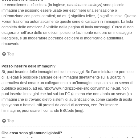
Le «emoticon» o «faccine» (in inglese,
emoticons
o
smileys
) sono piccole
immagini che possono essere usate per esprimere una sensazione o
un’emozione con pochi caratteri; ad es. :) significa felice, :( significa triste. Questo
Forum trasforma automaticamente queste serie di caratteri in immagini. La lista
completa delle emoticon è visibile nella pagina di invio messaggi. Cerca di non
esagerare nell’uso delle emoticon, possono facilmente rendere un messaggio
illeggibile, e un moderatore potrebbe decidere di modificarlo o addirittura
rimuoverlo.
Top
Posso inserire delle immagini?
Sì, puoi inserire delle immagini nei tuoi messaggi. Se l’amministratore permette
gli allegati è possibile caricare delle immagini direttamente sulla Board; in
alternativa devi creare un collegamento a un’immagine ospitata su un server di
pubblico accesso, ad es. http://www.indirizzo-del-sito.com/immagine.gif. Non
puoi inserire immagini che hai sul tuo PC (a meno che non abbia un server!) o
immagini che si trovano dietro sistemi di autenticazione, come caselle di posta
tipo yahoo o hotmail, siti protetti da codici di accesso, ecc. Per inserire
l’immagine, puoi usare il comando BBCode [img].
Top
Che cosa sono gli annunci globali?