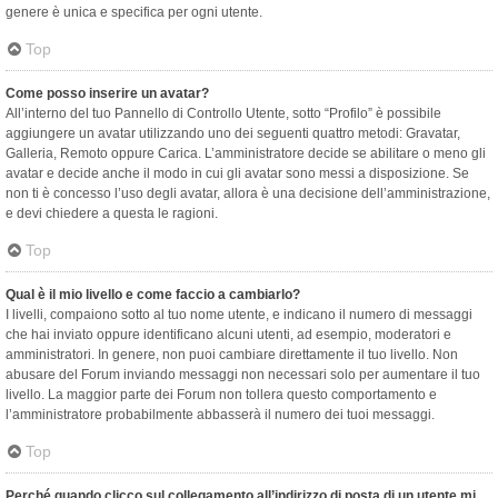
genere è unica e specifica per ogni utente.
Top
Come posso inserire un avatar?
All’interno del tuo Pannello di Controllo Utente, sotto “Profilo” è possibile
aggiungere un avatar utilizzando uno dei seguenti quattro metodi: Gravatar,
Galleria, Remoto oppure Carica. L’amministratore decide se abilitare o meno gli
avatar e decide anche il modo in cui gli avatar sono messi a disposizione. Se
non ti è concesso l’uso degli avatar, allora è una decisione dell’amministrazione,
e devi chiedere a questa le ragioni.
Top
Qual è il mio livello e come faccio a cambiarlo?
I livelli, compaiono sotto al tuo nome utente, e indicano il numero di messaggi
che hai inviato oppure identificano alcuni utenti, ad esempio, moderatori e
amministratori. In genere, non puoi cambiare direttamente il tuo livello. Non
abusare del Forum inviando messaggi non necessari solo per aumentare il tuo
livello. La maggior parte dei Forum non tollera questo comportamento e
l’amministratore probabilmente abbasserà il numero dei tuoi messaggi.
Top
Perché quando clicco sul collegamento all’indirizzo di posta di un utente mi