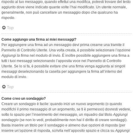
risposto al tuo messaggio, quando effettui una modifica, potresti trovare del testo
aggiunto dove viene indicato quante volte l’hai modificato. Un utente normale,
generalmente, non può cancellare un messaggio dopo che qualcuno ha
risposto.
Top
Come aggiungo una firma ai miei messaggi?
Per aggiungere una firma ad un messaggio devi prima crearne una tramite il
Pannello di Controllo Utente. Una volta creata, è possibile selezionare l’opzione
Aggiungi la firma
nel modulo di invio. È inoltre possibile aggiungere una firma a
tutti i tuoi messaggi selezionando l’apposita voce nel Pannello di Controllo
Utente. Se lo si fa, è possibile evitare che una firma venga aggiunta ai singoli
messaggi deselezionando la casella per aggiungere la firma all’interno del
modulo di invio.
Top
Come creo un sondaggio?
Creare un sondaggio è facile: quando inizi un nuovo argomento (o quando
modifichi il primo messaggio di un argomento, se ti è permesso) dovresti vedere,
sotto lo spazio per l’inserimento del messaggio, un riquadro dal titolo
Aggiungi
sondaggio
(se non lo vedi, probabilmente non hai il diritto di creare sondaggi).
Basta inserire un titolo per il sondaggio e almeno due opzioni di risposta (per
inserire un’opzione di risposta, scrivila nell’apposito spazio e clicca su
Aggiungi