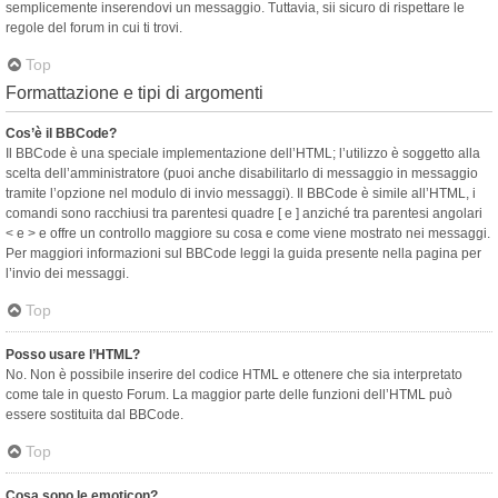
semplicemente inserendovi un messaggio. Tuttavia, sii sicuro di rispettare le
regole del forum in cui ti trovi.
Top
Formattazione e tipi di argomenti
Cos’è il BBCode?
Il BBCode è una speciale implementazione dell’HTML; l’utilizzo è soggetto alla
scelta dell’amministratore (puoi anche disabilitarlo di messaggio in messaggio
tramite l’opzione nel modulo di invio messaggi). Il BBCode è simile all’HTML, i
comandi sono racchiusi tra parentesi quadre [ e ] anziché tra parentesi angolari
< e > e offre un controllo maggiore su cosa e come viene mostrato nei messaggi.
Per maggiori informazioni sul BBCode leggi la guida presente nella pagina per
l’invio dei messaggi.
Top
Posso usare l’HTML?
No. Non è possibile inserire del codice HTML e ottenere che sia interpretato
come tale in questo Forum. La maggior parte delle funzioni dell’HTML può
essere sostituita dal BBCode.
Top
Cosa sono le emoticon?