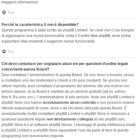
maggiori informazioni.
Top
Perché la caratteristica X non è disponibile?
Questo programma è stato scritto da phpBB Limited. Se credi che ci sia bisogno
di aggiungere una nuova funzionalità, visita il
Centro Idee phpBB
, dove potrai
supportare idee esistenti o suggerire nuove funzionalità.
Top
Chi devo contattare per segnalare abusi e/o per questioni d’ordine legale
concernenti questa Board?
Devi contattare l’amministratore di questa Board. Se non riesci a trovarlo, prova
a contattare uno dei moderatori e chiedi a chi puoi rivolgerti. Se ancora non
ottieni risposta, puoi contattare il proprietario del dominio (fai una ricerca con
whois
) oppure, se la Board è ospitata da un servizio gratuito (ad es. yahoo,
free.fr, f2s.com, ecc.), l’amministratore di tale servizio. Nota che phpBB Limited e
phpBB Store non hanno
assolutamente alcun controllo
e non possono essere
ritenuti responsabili di come, dove e da chi viene utilizzata questa Board. È
assolutamente inutile contattare phpBB Limited o phpBB Store in relazione a
qualsiasi questione legale
non direttamente collegata
al sito phpBB.com,
phpBB-Store.it o al software phpBB stesso. I messaggi di posta elettronica inviati
a phpBB Limited o a phpBB Store riguardanti l’uso da parte di terzi di questo
programma non riceveranno risposta.