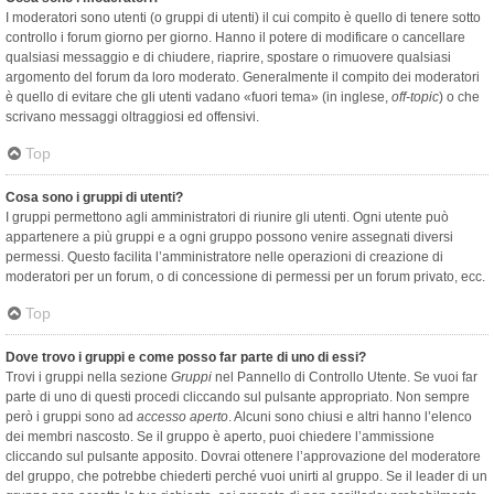
I moderatori sono utenti (o gruppi di utenti) il cui compito è quello di tenere sotto
controllo i forum giorno per giorno. Hanno il potere di modificare o cancellare
qualsiasi messaggio e di chiudere, riaprire, spostare o rimuovere qualsiasi
argomento del forum da loro moderato. Generalmente il compito dei moderatori
è quello di evitare che gli utenti vadano «fuori tema» (in inglese,
off-topic
) o che
scrivano messaggi oltraggiosi ed offensivi.
Top
Cosa sono i gruppi di utenti?
I gruppi permettono agli amministratori di riunire gli utenti. Ogni utente può
appartenere a più gruppi e a ogni gruppo possono venire assegnati diversi
permessi. Questo facilita l’amministratore nelle operazioni di creazione di
moderatori per un forum, o di concessione di permessi per un forum privato, ecc.
Top
Dove trovo i gruppi e come posso far parte di uno di essi?
Trovi i gruppi nella sezione
Gruppi
nel Pannello di Controllo Utente. Se vuoi far
parte di uno di questi procedi cliccando sul pulsante appropriato. Non sempre
però i gruppi sono ad
accesso aperto
. Alcuni sono chiusi e altri hanno l’elenco
dei membri nascosto. Se il gruppo è aperto, puoi chiedere l’ammissione
cliccando sul pulsante apposito. Dovrai ottenere l’approvazione del moderatore
del gruppo, che potrebbe chiederti perché vuoi unirti al gruppo. Se il leader di un