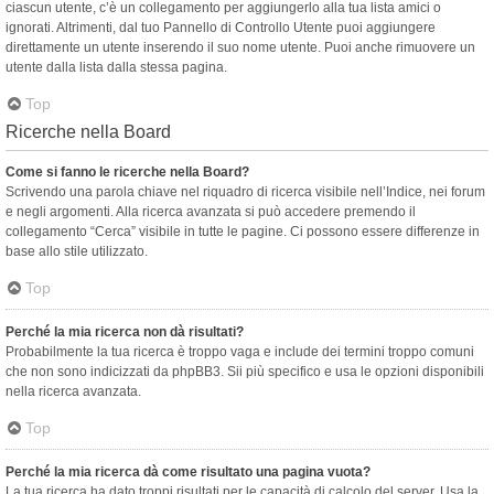
ciascun utente, c’è un collegamento per aggiungerlo alla tua lista amici o
ignorati. Altrimenti, dal tuo Pannello di Controllo Utente puoi aggiungere
direttamente un utente inserendo il suo nome utente. Puoi anche rimuovere un
utente dalla lista dalla stessa pagina.
Top
Ricerche nella Board
Come si fanno le ricerche nella Board?
Scrivendo una parola chiave nel riquadro di ricerca visibile nell’Indice, nei forum
e negli argomenti. Alla ricerca avanzata si può accedere premendo il
collegamento “Cerca” visibile in tutte le pagine. Ci possono essere differenze in
base allo stile utilizzato.
Top
Perché la mia ricerca non dà risultati?
Probabilmente la tua ricerca è troppo vaga e include dei termini troppo comuni
che non sono indicizzati da phpBB3. Sii più specifico e usa le opzioni disponibili
nella ricerca avanzata.
Top
Perché la mia ricerca dà come risultato una pagina vuota?
La tua ricerca ha dato troppi risultati per le capacità di calcolo del server. Usa la