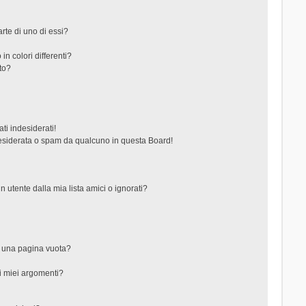
rte di uno di essi?
in colori differenti?
to?
ti indesiderati!
esiderata o spam da qualcuno in questa Board!
tente dalla mia lista amici o ignorati?
?
o una pagina vuota?
i miei argomenti?