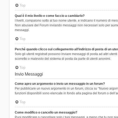
Top
Qual è il mio livello e come faccio a cambiarlo?
I livelli, compaiono sotto al tuo nome utente, e indicano il numero di mes
Non abusare del Forum inviando messaggi non necessari solo per aumenta
messaggi.
Top
Perché quando clicco sul collegamento all’indirizzo di posta di un ut
Solo gli utenti registrati possono inviare messaggi di posta ad altri ute
scorretto o malevolo del sistema di posta da parte di utenti anonimi.
Top
Invio Messaggi
Come apro un argomento o invio un messaggio in un forum?
Per pubblicare un nuovo argomento in un forum, clicca su “Nuovo argoment
funzioni disponibili sono elencate in fondo alla pagina del forum o dell’a
Top
Come modifico o cancello un messaggio?
Puoi modificare o cancellare solo i tuoi messaggi, a meno che tu non s