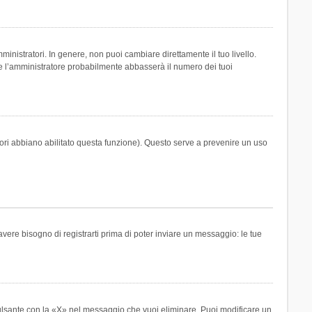
inistratori. In genere, non puoi cambiare direttamente il tuo livello.
 l’amministratore probabilmente abbasserà il numero dei tuoi
tori abbiano abilitato questa funzione). Questo serve a prevenire un uso
ere bisogno di registrarti prima di poter inviare un messaggio: le tue
ulsante con la «X» nel messaggio che vuoi eliminare. Puoi modificare un