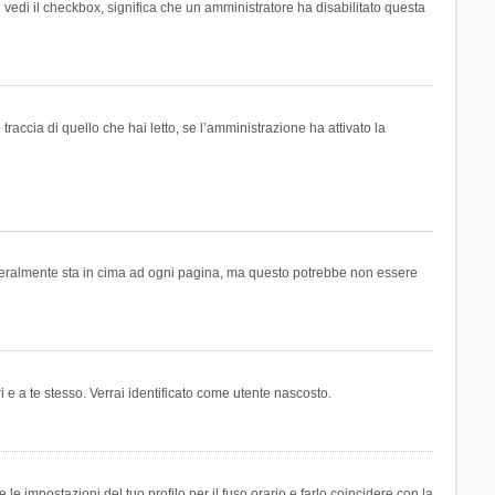
n vedi il checkbox, significa che un amministratore ha disabilitato questa
accia di quello che hai letto, se l’amministrazione ha attivato la
generalmente sta in cima ad ogni pagina, ma questo potrebbe non essere
i e a te stesso. Verrai identificato come utente nascosto.
e impostazioni del tuo profilo per il fuso orario e farlo coincidere con la