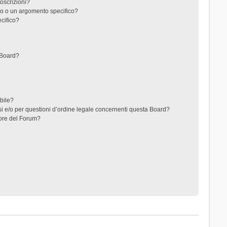
toscrizioni?
o o un argomento specifico?
cifico?
 Board?
ibile?
i e/o per questioni d’ordine legale concernenti questa Board?
ore del Forum?