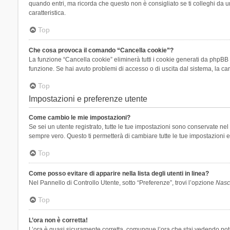
quando entri, ma ricorda che questo non è consigliato se ti colleghi da un
caratteristica.
Top
Che cosa provoca il comando “Cancella cookie”?
La funzione “Cancella cookie” eliminerà tutti i cookie generati da phpBB 
funzione. Se hai avuto problemi di accesso o di uscita dal sistema, la can
Top
Impostazioni e preferenze utente
Come cambio le mie impostazioni?
Se sei un utente registrato, tutte le tue impostazioni sono conservate n
sempre vero. Questo ti permetterà di cambiare tutte le tue impostazioni e
Top
Come posso evitare di apparire nella lista degli utenti in linea?
Nel Pannello di Controllo Utente, sotto “Preferenze”, trovi l’opzione
Nasco
Top
L’ora non è corretta!
L’ora è quasi sicuramente corretta, comunque l’ora che stai vedendo potreb