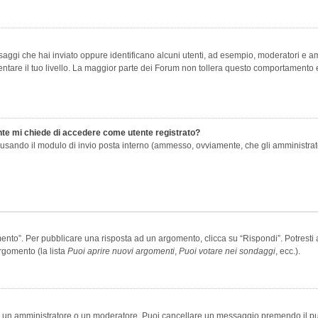
saggi che hai inviato oppure identificano alcuni utenti, ad esempio, moderatori e amm
re il tuo livello. La maggior parte dei Forum non tollera questo comportamento e
ente mi chiede di accedere come utente registrato?
nti usando il modulo di invio posta interno (ammesso, ovviamente, che gli amministra
o”. Per pubblicare una risposta ad un argomento, clicca su “Rispondi”. Potresti av
rgomento (la lista
Puoi aprire nuovi argomenti
,
Puoi votare nei sondaggi
, ecc.).
ia un amministratore o un moderatore. Puoi cancellare un messaggio premendo il p