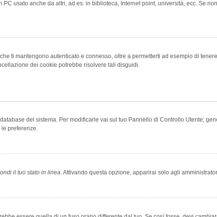
 PC usato anche da altri, ad es. in biblioteca, Internet point, università, ecc. Se no
che ti mantengono autenticato e connesso, oltre a permetterti ad esempio di tenere tr
cellazione dei cookie potrebbe risolvere tali disguidi.
el database del sistema. Per modificarle vai sul tuo Pannello di Controllo Utente; 
 le preferenze.
ndi il tuo stato in linea
. Attivando questa opzione, apparirai solo agli amministrator
be essere quella di un fuso orario differente dal tuo. Se così fosse, devi cambiare l