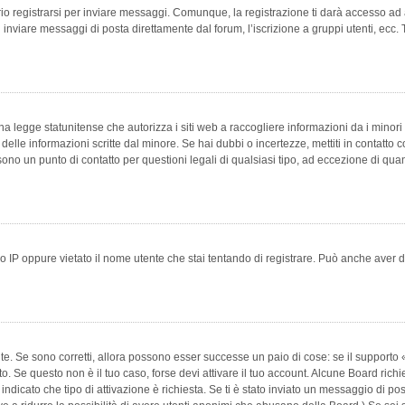
 registrarsi per inviare messaggi. Comunque, la registrazione ti darà accesso ad alt
 inviare messaggi di posta direttamente dal forum, l’iscrizione a gruppi utenti, ecc.
 legge statunitense che autorizza i siti web a raccogliere informazioni da i minori 
e delle informazioni scritte dal minore. Se hai dubbi o incertezze, mettiti in conta
 sono un punto di contatto per questioni legali di qualsiasi tipo, ad eccezione di q
 IP oppure vietato il nome utente che stai tentando di registrare. Può anche aver disab
e. Se sono corretti, allora possono esser successe un paio di cose: se il supporto «
vuto. Se questo non è il tuo caso, forse devi attivare il tuo account. Alcune Board ric
 indicato che tipo di attivazione è richiesta. Se ti è stato inviato un messaggio di po