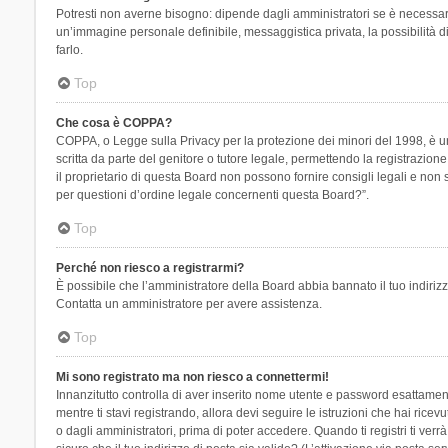
Potresti non averne bisogno: dipende dagli amministratori se è necessario
un’immagine personale definibile, messaggistica privata, la possibilità di
farlo.
Top
Che cosa è COPPA?
COPPA, o Legge sulla Privacy per la protezione dei minori del 1998, è una
scritta da parte del genitore o tutore legale, permettendo la registrazion
il proprietario di questa Board non possono fornire consigli legali e non
per questioni d’ordine legale concernenti questa Board?”.
Top
Perché non riesco a registrarmi?
È possibile che l’amministratore della Board abbia bannato il tuo indirizzo
Contatta un amministratore per avere assistenza.
Top
Mi sono registrato ma non riesco a connettermi!
Innanzitutto controlla di aver inserito nome utente e password esattament
mentre ti stavi registrando, allora devi seguire le istruzioni che hai rice
o dagli amministratori, prima di poter accedere. Quando ti registri ti verrà