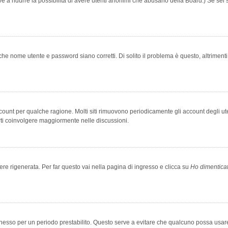
rve a ridurre la possibilità di avere utenti anonimi che abusano della Board.) Se sei s
che nome utente e password siano corretti. Di solito il problema è questo, altriment
account per qualche ragione. Molti siti rimuovono periodicamente gli account degli u
rti coinvolgere maggiormente nelle discussioni.
 rigenerata. Per far questo vai nella pagina di ingresso e clicca su
Ho dimentica
 connesso per un periodo prestabilito. Questo serve a evitare che qualcuno possa us