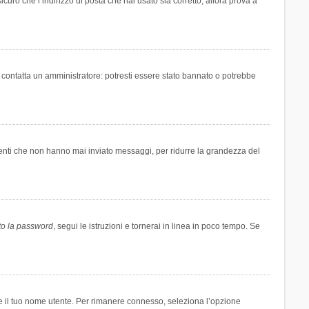
icuro che l’indirizzo di posta che hai usato sia corretto, allora prova a
i contatta un amministratore: potresti essere stato bannato o potrebbe
tenti che non hanno mai inviato messaggi, per ridurre la grandezza del
to la password
, segui le istruzioni e tornerai in linea in poco tempo. Se
are il tuo nome utente. Per rimanere connesso, seleziona l’opzione