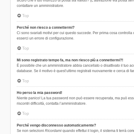
sicuro che il tuo indirizzo di posta sia valido? (L’attivazione via posta se
contattare un amministratore.
Top
Perché non riesco a connettermi?
Ci sono svariati motivi per cui questo succede. Per prima cosa controlla 
esserci un errore di configurazione.
Top
Mi sono registrato tempo fa, ma non riesco più a connettermi?!
È possibile che un amministratore abbia cancellato o disattivato il tuo 
database. Se il motivo è quest’ultimo registrati nuovamente e cerca di fa
Top
Ho perso la mia password!
Niente panico! La tua password non può essere recuperata, ma può essere
riscontri difficoltà, contatta l’amministratore.
Top
Perché vengo disconnesso automaticamente?
Se non selezioni
Ricordami
quando effettui il login, il sistema ti terrà