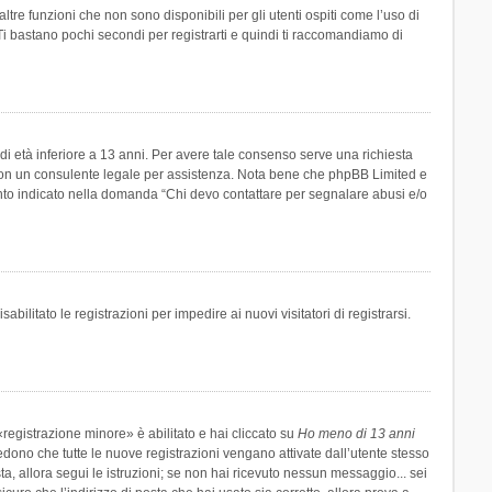
re funzioni che non sono disponibili per gli utenti ospiti come l’uso di
 Ti bastano pochi secondi per registrarti e quindi ti raccomandiamo di
di età inferiore a 13 anni. Per avere tale consenso serve una richiesta
tto con un consulente legale per assistenza. Nota bene che phpBB Limited e
uanto indicato nella domanda “Chi devo contattare per segnalare abusi e/o
ilitato le registrazioni per impedire ai nuovi visitatori di registrarsi.
registrazione minore» è abilitato e hai cliccato su
Ho meno di 13 anni
hiedono che tutte le nuove registrazioni vengano attivate dall’utente stesso
sta, allora segui le istruzioni; se non hai ricevuto nessun messaggio... sei