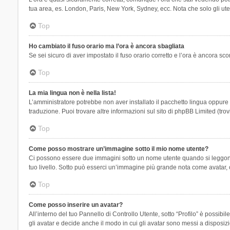
tua area, es. London, Paris, New York, Sydney, ecc. Nota che solo gli uten
Top
Ho cambiato il fuso orario ma l’ora è ancora sbagliata
Se sei sicuro di aver impostato il fuso orario corretto e l’ora è ancora sc
Top
La mia lingua non è nella lista!
L’amministratore potrebbe non aver installato il pacchetto lingua oppure n
traduzione. Puoi trovare altre informazioni sul sito di phpBB Limited (tro
Top
Come posso mostrare un’immagine sotto il mio nome utente?
Ci possono essere due immagini sotto un nome utente quando si leggono i 
tuo livello. Sotto può esserci un’immagine più grande nota come avatar, 
Top
Come posso inserire un avatar?
All’interno del tuo Pannello di Controllo Utente, sotto “Profilo” è possi
gli avatar e decide anche il modo in cui gli avatar sono messi a disposiz