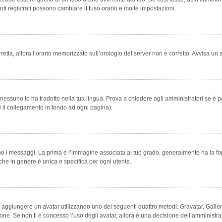
ti registrati possono cambiare il fuso orario e molte impostazioni.
orretta, allora l’orario memorizzato sull’orologio del server non è corretto. Avvisa u
essuno lo ha tradotto nella tua lingua. Prova a chiedere agli amministratori se è po
vi il collegamento in fondo ad ogni pagina).
messaggi. La prima è l’immagine associata al tuo grado, generalmente ha la forma di
che in genere è unica e specifica per ogni utente.
bile aggiungere un avatar utilizzando uno dei seguenti quattro metodi: Gravatar, Gal
ione. Se non ti è concesso l’uso degli avatar, allora è una decisione dell’amministra