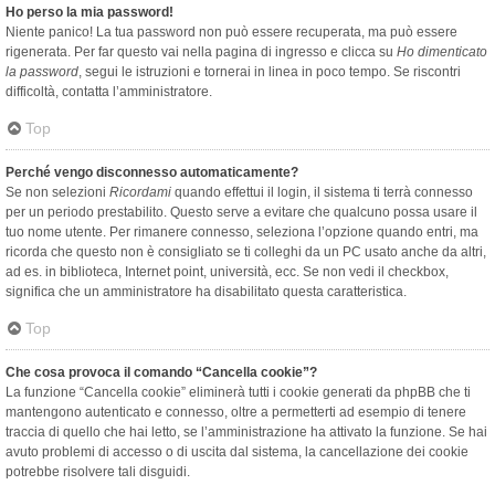
Ho perso la mia password!
Niente panico! La tua password non può essere recuperata, ma può essere
rigenerata. Per far questo vai nella pagina di ingresso e clicca su
Ho dimenticato
la password
, segui le istruzioni e tornerai in linea in poco tempo. Se riscontri
difficoltà, contatta l’amministratore.
Top
Perché vengo disconnesso automaticamente?
Se non selezioni
Ricordami
quando effettui il login, il sistema ti terrà connesso
per un periodo prestabilito. Questo serve a evitare che qualcuno possa usare il
tuo nome utente. Per rimanere connesso, seleziona l’opzione quando entri, ma
ricorda che questo non è consigliato se ti colleghi da un PC usato anche da altri,
ad es. in biblioteca, Internet point, università, ecc. Se non vedi il checkbox,
significa che un amministratore ha disabilitato questa caratteristica.
Top
Che cosa provoca il comando “Cancella cookie”?
La funzione “Cancella cookie” eliminerà tutti i cookie generati da phpBB che ti
mantengono autenticato e connesso, oltre a permetterti ad esempio di tenere
traccia di quello che hai letto, se l’amministrazione ha attivato la funzione. Se hai
avuto problemi di accesso o di uscita dal sistema, la cancellazione dei cookie
potrebbe risolvere tali disguidi.