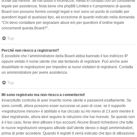
scritte dal minore. Se hai dubbi o incertezze, mettiti in contatto con un consulente
legale per assistenza. Nota bene che phpBB Limited e il proprietario di questa
Board non possono fornire consigli legali e non sono un punto di contatto per
questioni legali di qualsiasi tipo, ad eccezione di quanto indicato nella domanda
“Chi devo contattare per segnalare abusi e/o per questioni d’ordine legale
concernenti questa Board?”.
Top
Perché non riesco a registrarmi?
È possibile che l’amministratore della Board abbia bannato il tuo indirizzo IP
oppure vietato il nome utente che stai tentando di registrare. Può anche aver
disabilitato le registrazioni per impedire ai nuovi visitatori di registrarsi. Contatta
un amministratore per avere assistenza.
Top
Mi sono registrato ma non riesco a connettermi!
Innanzitutto controlla di aver inserito nome utente e password esattamente. Se
sono corretti, allora possono esser successe un paio di cose: se il supporto
«registrazione minore» è abilitato e hai cliccato su
Ho meno di 13 anni
mentre ti
stavi registrando, allora devi seguire le istruzioni che hai ricevuto. Se questo non
è il tuo caso, forse devi attivare il tuo account. Alcune Board richiedono che tutte
le nuove registrazioni vengano attivate dall’utente stesso o dagli amministratori,
prima di poter accedere. Quando ti registri ti verrà indicato che tipo di attivazione