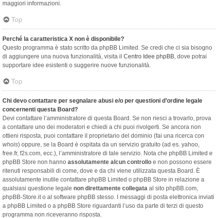
maggiori informazioni.
Top
Perché la caratteristica X non è disponibile?
Questo programma è stato scritto da phpBB Limited. Se credi che ci sia bisogno
di aggiungere una nuova funzionalità, visita il
Centro Idee phpBB
, dove potrai
supportare idee esistenti o suggerire nuove funzionalità.
Top
Chi devo contattare per segnalare abusi e/o per questioni d’ordine legale
concernenti questa Board?
Devi contattare l’amministratore di questa Board. Se non riesci a trovarlo, prova
a contattare uno dei moderatori e chiedi a chi puoi rivolgerti. Se ancora non
ottieni risposta, puoi contattare il proprietario del dominio (fai una ricerca con
whois
) oppure, se la Board è ospitata da un servizio gratuito (ad es. yahoo,
free.fr, f2s.com, ecc.), l’amministratore di tale servizio. Nota che phpBB Limited e
phpBB Store non hanno
assolutamente alcun controllo
e non possono essere
ritenuti responsabili di come, dove e da chi viene utilizzata questa Board. È
assolutamente inutile contattare phpBB Limited o phpBB Store in relazione a
qualsiasi questione legale
non direttamente collegata
al sito phpBB.com,
phpBB-Store.it o al software phpBB stesso. I messaggi di posta elettronica inviati
a phpBB Limited o a phpBB Store riguardanti l’uso da parte di terzi di questo
programma non riceveranno risposta.