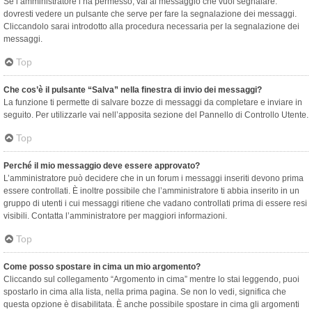
Se l’amministratore l’ha permesso, vai al messaggio che vuoi segnalare:
dovresti vedere un pulsante che serve per fare la segnalazione dei messaggi.
Cliccandolo sarai introdotto alla procedura necessaria per la segnalazione dei
messaggi.
Top
Che cos’è il pulsante “Salva” nella finestra di invio dei messaggi?
La funzione ti permette di salvare bozze di messaggi da completare e inviare in
seguito. Per utilizzarle vai nell’apposita sezione del Pannello di Controllo Utente.
Top
Perché il mio messaggio deve essere approvato?
L’amministratore può decidere che in un forum i messaggi inseriti devono prima
essere controllati. È inoltre possibile che l’amministratore ti abbia inserito in un
gruppo di utenti i cui messaggi ritiene che vadano controllati prima di essere resi
visibili. Contatta l’amministratore per maggiori informazioni.
Top
Come posso spostare in cima un mio argomento?
Cliccando sul collegamento “Argomento in cima” mentre lo stai leggendo, puoi
spostarlo in cima alla lista, nella prima pagina. Se non lo vedi, significa che
questa opzione è disabilitata. È anche possibile spostare in cima gli argomenti