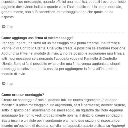
risposto al tuo messaggio, quando effettui una modifica, potresti trovare del testo
aggiunto dove viene indicato quante volte l’hai modificato. Un utente normale,
generalmente, non può cancellare un messaggio dopo che qualcuno ha
risposto.
Top
Come aggiungo una firma ai miei messaggi?
Per aggiungere una firma ad un messaggio devi prima crearne una tramite il
Pannello di Controllo Utente. Una volta creata, è possibile selezionare l’opzione
Aggiungi la firma
nel modulo di invio. È inoltre possibile aggiungere una firma a
tutti i tuoi messaggi selezionando l’apposita voce nel Pannello di Controllo
Utente. Se lo si fa, è possibile evitare che una firma venga aggiunta ai singoli
messaggi deselezionando la casella per aggiungere la firma all’interno del
modulo di invio.
Top
Come creo un sondaggio?
Creare un sondaggio è facile: quando inizi un nuovo argomento (o quando
modifichi il primo messaggio di un argomento, se ti è permesso) dovresti vedere,
sotto lo spazio per l’inserimento del messaggio, un riquadro dal titolo
Aggiungi
sondaggio
(se non lo vedi, probabilmente non hai il diritto di creare sondaggi).
Basta inserire un titolo per il sondaggio e almeno due opzioni di risposta (per
inserire un’opzione di risposta, scrivila nell’apposito spazio e clicca su
Aggiungi