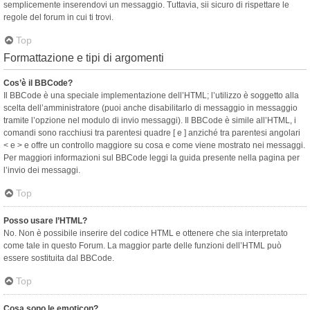
semplicemente inserendovi un messaggio. Tuttavia, sii sicuro di rispettare le
regole del forum in cui ti trovi.
Top
Formattazione e tipi di argomenti
Cos’è il BBCode?
Il BBCode è una speciale implementazione dell’HTML; l’utilizzo è soggetto alla
scelta dell’amministratore (puoi anche disabilitarlo di messaggio in messaggio
tramite l’opzione nel modulo di invio messaggi). Il BBCode è simile all’HTML, i
comandi sono racchiusi tra parentesi quadre [ e ] anziché tra parentesi angolari
< e > e offre un controllo maggiore su cosa e come viene mostrato nei messaggi.
Per maggiori informazioni sul BBCode leggi la guida presente nella pagina per
l’invio dei messaggi.
Top
Posso usare l’HTML?
No. Non è possibile inserire del codice HTML e ottenere che sia interpretato
come tale in questo Forum. La maggior parte delle funzioni dell’HTML può
essere sostituita dal BBCode.
Top
Cosa sono le emoticon?