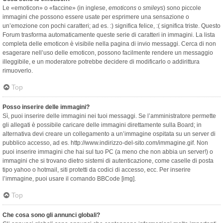
Le «emoticon» o «faccine» (in inglese,
emoticons
o
smileys
) sono piccole
immagini che possono essere usate per esprimere una sensazione o
un’emozione con pochi caratteri; ad es. :) significa felice, :( significa triste. Questo
Forum trasforma automaticamente queste serie di caratteri in immagini. La lista
completa delle emoticon è visibile nella pagina di invio messaggi. Cerca di non
esagerare nell’uso delle emoticon, possono facilmente rendere un messaggio
illeggibile, e un moderatore potrebbe decidere di modificarlo o addirittura
rimuoverlo.
Top
Posso inserire delle immagini?
Sì, puoi inserire delle immagini nei tuoi messaggi. Se l’amministratore permette
gli allegati è possibile caricare delle immagini direttamente sulla Board; in
alternativa devi creare un collegamento a un’immagine ospitata su un server di
pubblico accesso, ad es. http://www.indirizzo-del-sito.com/immagine.gif. Non
puoi inserire immagini che hai sul tuo PC (a meno che non abbia un server!) o
immagini che si trovano dietro sistemi di autenticazione, come caselle di posta
tipo yahoo o hotmail, siti protetti da codici di accesso, ecc. Per inserire
l’immagine, puoi usare il comando BBCode [img].
Top
Che cosa sono gli annunci globali?