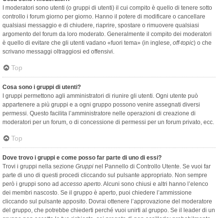
I moderatori sono utenti (o gruppi di utenti) il cui compito è quello di tenere sotto
controllo i forum giorno per giorno. Hanno il potere di modificare o cancellare
qualsiasi messaggio e di chiudere, riaprire, spostare o rimuovere qualsiasi
argomento del forum da loro moderato. Generalmente il compito dei moderatori
è quello di evitare che gli utenti vadano «fuori tema» (in inglese,
off-topic
) o che
scrivano messaggi oltraggiosi ed offensivi.
Top
Cosa sono i gruppi di utenti?
I gruppi permettono agli amministratori di riunire gli utenti. Ogni utente può
appartenere a più gruppi e a ogni gruppo possono venire assegnati diversi
permessi. Questo facilita l’amministratore nelle operazioni di creazione di
moderatori per un forum, o di concessione di permessi per un forum privato, ecc.
Top
Dove trovo i gruppi e come posso far parte di uno di essi?
Trovi i gruppi nella sezione
Gruppi
nel Pannello di Controllo Utente. Se vuoi far
parte di uno di questi procedi cliccando sul pulsante appropriato. Non sempre
però i gruppi sono ad
accesso aperto
. Alcuni sono chiusi e altri hanno l’elenco
dei membri nascosto. Se il gruppo è aperto, puoi chiedere l’ammissione
cliccando sul pulsante apposito. Dovrai ottenere l’approvazione del moderatore
del gruppo, che potrebbe chiederti perché vuoi unirti al gruppo. Se il leader di un