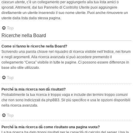
ciascun utente, c’è un collegamento per aggiungerlo alla tua lista amici o
ignorati. Altrimenti, dal tuo Pannello di Controllo Utente puoi aggiungere
direttamente un utente inserendo il suo nome utente. Puoi anche rimuovere un
utente dalla lista dalla stessa pagina.
Top
Ricerche nella Board
Come si fanno le ricerche nella Board?
Scrivendo una parola chiave nel riquadro di ricerca visibile nell’Indice, nei forum
e negli argomenti. Alla ricerca avanzata si può accedere premendo il
collegamento “Cerca” visibile in tutte le pagine. Ci possono essere differenze in
base allo stile utilizzato.
Top
Perché la mia ricerca non dà risultati?
Probabilmente la tua ricerca è troppo vaga e include dei termini troppo comuni
che non sono indicizzati da phpBB3. Sii più specifico e usa le opzioni disponibili
nella ricerca avanzata.
Top
Perché la mia ricerca dà come risultato una pagina vuota?
La tua ricerca ha dato troppi risultati per le capacità di calcolo del server. Usa la