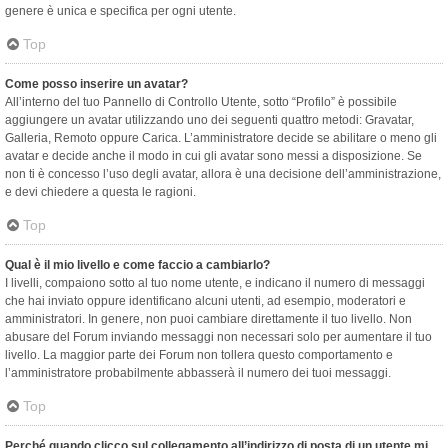
genere è unica e specifica per ogni utente.
Top
Come posso inserire un avatar?
All’interno del tuo Pannello di Controllo Utente, sotto “Profilo” è possibile
aggiungere un avatar utilizzando uno dei seguenti quattro metodi: Gravatar,
Galleria, Remoto oppure Carica. L’amministratore decide se abilitare o meno gli
avatar e decide anche il modo in cui gli avatar sono messi a disposizione. Se
non ti è concesso l’uso degli avatar, allora è una decisione dell’amministrazione,
e devi chiedere a questa le ragioni.
Top
Qual è il mio livello e come faccio a cambiarlo?
I livelli, compaiono sotto al tuo nome utente, e indicano il numero di messaggi
che hai inviato oppure identificano alcuni utenti, ad esempio, moderatori e
amministratori. In genere, non puoi cambiare direttamente il tuo livello. Non
abusare del Forum inviando messaggi non necessari solo per aumentare il tuo
livello. La maggior parte dei Forum non tollera questo comportamento e
l’amministratore probabilmente abbasserà il numero dei tuoi messaggi.
Top
Perché quando clicco sul collegamento all’indirizzo di posta di un utente mi