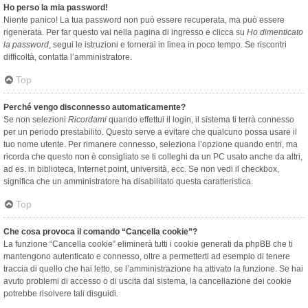
Ho perso la mia password!
Niente panico! La tua password non può essere recuperata, ma può essere
rigenerata. Per far questo vai nella pagina di ingresso e clicca su
Ho dimenticato
la password
, segui le istruzioni e tornerai in linea in poco tempo. Se riscontri
difficoltà, contatta l’amministratore.
Top
Perché vengo disconnesso automaticamente?
Se non selezioni
Ricordami
quando effettui il login, il sistema ti terrà connesso
per un periodo prestabilito. Questo serve a evitare che qualcuno possa usare il
tuo nome utente. Per rimanere connesso, seleziona l’opzione quando entri, ma
ricorda che questo non è consigliato se ti colleghi da un PC usato anche da altri,
ad es. in biblioteca, Internet point, università, ecc. Se non vedi il checkbox,
significa che un amministratore ha disabilitato questa caratteristica.
Top
Che cosa provoca il comando “Cancella cookie”?
La funzione “Cancella cookie” eliminerà tutti i cookie generati da phpBB che ti
mantengono autenticato e connesso, oltre a permetterti ad esempio di tenere
traccia di quello che hai letto, se l’amministrazione ha attivato la funzione. Se hai
avuto problemi di accesso o di uscita dal sistema, la cancellazione dei cookie
potrebbe risolvere tali disguidi.