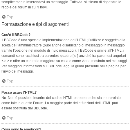
semplicemente inserendovi un messaggio. Tuttavia, sii sicuro di rispettare le
regole del forum in cui ti trovi.
Top
Formattazione e tipi di argomenti
Cos’è il BBCode?
Il BBCode è una speciale implementazione dell’HTML; l’utilizzo è soggetto alla
scelta dell’amministratore (puoi anche disabilitarlo di messaggio in messaggio
tramite l’opzione nel modulo di invio messaggi). Il BBCode è simile all’HTML, i
comandi sono racchiusi tra parentesi quadre [ e ] anziché tra parentesi angolari
< e > e offre un controllo maggiore su cosa e come viene mostrato nei messaggi.
Per maggiori informazioni sul BBCode leggi la guida presente nella pagina per
l’invio dei messaggi.
Top
Posso usare l’HTML?
No. Non è possibile inserire del codice HTML e ottenere che sia interpretato
come tale in questo Forum. La maggior parte delle funzioni dell’HTML può
essere sostituita dal BBCode.
Top
Cosa sono le emoticon?