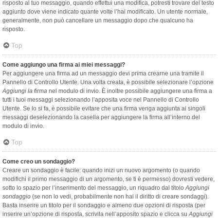
risposto al tuo messaggio, quando effettui una modifica, potresti trovare del testo
aggiunto dove viene indicato quante volte l’hai modificato. Un utente normale,
generalmente, non può cancellare un messaggio dopo che qualcuno ha
risposto.
Top
Come aggiungo una firma ai miei messaggi?
Per aggiungere una firma ad un messaggio devi prima crearne una tramite il
Pannello di Controllo Utente. Una volta creata, è possibile selezionare l’opzione
Aggiungi la firma
nel modulo di invio. È inoltre possibile aggiungere una firma a
tutti i tuoi messaggi selezionando l’apposita voce nel Pannello di Controllo
Utente. Se lo si fa, è possibile evitare che una firma venga aggiunta ai singoli
messaggi deselezionando la casella per aggiungere la firma all’interno del
modulo di invio.
Top
Come creo un sondaggio?
Creare un sondaggio è facile: quando inizi un nuovo argomento (o quando
modifichi il primo messaggio di un argomento, se ti è permesso) dovresti vedere,
sotto lo spazio per l’inserimento del messaggio, un riquadro dal titolo
Aggiungi
sondaggio
(se non lo vedi, probabilmente non hai il diritto di creare sondaggi).
Basta inserire un titolo per il sondaggio e almeno due opzioni di risposta (per
inserire un’opzione di risposta, scrivila nell’apposito spazio e clicca su
Aggiungi