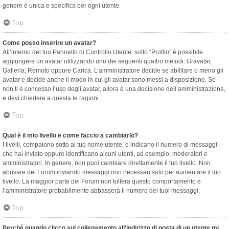
genere è unica e specifica per ogni utente.
Top
Come posso inserire un avatar?
All’interno del tuo Pannello di Controllo Utente, sotto “Profilo” è possibile
aggiungere un avatar utilizzando uno dei seguenti quattro metodi: Gravatar,
Galleria, Remoto oppure Carica. L’amministratore decide se abilitare o meno gli
avatar e decide anche il modo in cui gli avatar sono messi a disposizione. Se
non ti è concesso l’uso degli avatar, allora è una decisione dell’amministrazione,
e devi chiedere a questa le ragioni.
Top
Qual è il mio livello e come faccio a cambiarlo?
I livelli, compaiono sotto al tuo nome utente, e indicano il numero di messaggi
che hai inviato oppure identificano alcuni utenti, ad esempio, moderatori e
amministratori. In genere, non puoi cambiare direttamente il tuo livello. Non
abusare del Forum inviando messaggi non necessari solo per aumentare il tuo
livello. La maggior parte dei Forum non tollera questo comportamento e
l’amministratore probabilmente abbasserà il numero dei tuoi messaggi.
Top
Perché quando clicco sul collegamento all’indirizzo di posta di un utente mi