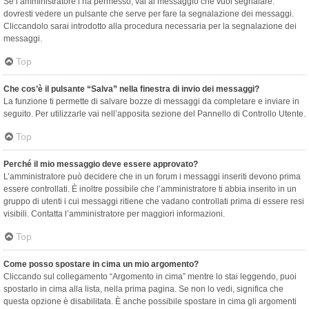
Se l’amministratore l’ha permesso, vai al messaggio che vuoi segnalare:
dovresti vedere un pulsante che serve per fare la segnalazione dei messaggi.
Cliccandolo sarai introdotto alla procedura necessaria per la segnalazione dei
messaggi.
Top
Che cos’è il pulsante “Salva” nella finestra di invio dei messaggi?
La funzione ti permette di salvare bozze di messaggi da completare e inviare in
seguito. Per utilizzarle vai nell’apposita sezione del Pannello di Controllo Utente.
Top
Perché il mio messaggio deve essere approvato?
L’amministratore può decidere che in un forum i messaggi inseriti devono prima
essere controllati. È inoltre possibile che l’amministratore ti abbia inserito in un
gruppo di utenti i cui messaggi ritiene che vadano controllati prima di essere resi
visibili. Contatta l’amministratore per maggiori informazioni.
Top
Come posso spostare in cima un mio argomento?
Cliccando sul collegamento “Argomento in cima” mentre lo stai leggendo, puoi
spostarlo in cima alla lista, nella prima pagina. Se non lo vedi, significa che
questa opzione è disabilitata. È anche possibile spostare in cima gli argomenti