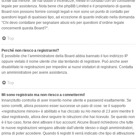
scritte dal minore. Se hai dubbi o incertezze, mettiti in contatto con un consulente
legale per assistenza. Nota bene che phpBB Limited e il proprietario di questa
Board non possono fornire consigli legali e non sono un punto di contatto per
questioni legali di qualsiasi tipo, ad eccezione di quanto indicato nella domanda
“Chi devo contattare per segnalare abusi e/o per questioni d’ordine legale
concernenti questa Board?”.
Top
Perché non riesco a registrarmi?
È possibile che l’amministratore della Board abbia bannato il tuo indirizzo IP
oppure vietato il nome utente che stai tentando di registrare. Può anche aver
disabilitato le registrazioni per impedire ai nuovi visitatori di registrarsi. Contatta
un amministratore per avere assistenza.
Top
Mi sono registrato ma non riesco a connettermi!
Innanzitutto controlla di aver inserito nome utente e password esattamente. Se
sono corretti, allora possono esser successe un paio di cose: se il supporto
«registrazione minore» è abilitato e hai cliccato su
Ho meno di 13 anni
mentre ti
stavi registrando, allora devi seguire le istruzioni che hai ricevuto. Se questo non
è il tuo caso, forse devi attivare il tuo account. Alcune Board richiedono che tutte
le nuove registrazioni vengano attivate dall’utente stesso o dagli amministratori,
prima di poter accedere. Quando ti registri ti verrà indicato che tipo di attivazione