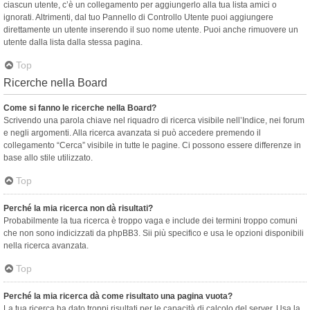
ciascun utente, c’è un collegamento per aggiungerlo alla tua lista amici o
ignorati. Altrimenti, dal tuo Pannello di Controllo Utente puoi aggiungere
direttamente un utente inserendo il suo nome utente. Puoi anche rimuovere un
utente dalla lista dalla stessa pagina.
Top
Ricerche nella Board
Come si fanno le ricerche nella Board?
Scrivendo una parola chiave nel riquadro di ricerca visibile nell’Indice, nei forum
e negli argomenti. Alla ricerca avanzata si può accedere premendo il
collegamento “Cerca” visibile in tutte le pagine. Ci possono essere differenze in
base allo stile utilizzato.
Top
Perché la mia ricerca non dà risultati?
Probabilmente la tua ricerca è troppo vaga e include dei termini troppo comuni
che non sono indicizzati da phpBB3. Sii più specifico e usa le opzioni disponibili
nella ricerca avanzata.
Top
Perché la mia ricerca dà come risultato una pagina vuota?
La tua ricerca ha dato troppi risultati per le capacità di calcolo del server. Usa la