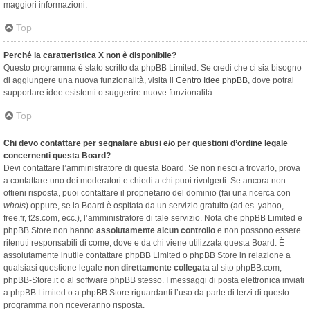
maggiori informazioni.
Top
Perché la caratteristica X non è disponibile?
Questo programma è stato scritto da phpBB Limited. Se credi che ci sia bisogno
di aggiungere una nuova funzionalità, visita il
Centro Idee phpBB
, dove potrai
supportare idee esistenti o suggerire nuove funzionalità.
Top
Chi devo contattare per segnalare abusi e/o per questioni d’ordine legale
concernenti questa Board?
Devi contattare l’amministratore di questa Board. Se non riesci a trovarlo, prova
a contattare uno dei moderatori e chiedi a chi puoi rivolgerti. Se ancora non
ottieni risposta, puoi contattare il proprietario del dominio (fai una ricerca con
whois
) oppure, se la Board è ospitata da un servizio gratuito (ad es. yahoo,
free.fr, f2s.com, ecc.), l’amministratore di tale servizio. Nota che phpBB Limited e
phpBB Store non hanno
assolutamente alcun controllo
e non possono essere
ritenuti responsabili di come, dove e da chi viene utilizzata questa Board. È
assolutamente inutile contattare phpBB Limited o phpBB Store in relazione a
qualsiasi questione legale
non direttamente collegata
al sito phpBB.com,
phpBB-Store.it o al software phpBB stesso. I messaggi di posta elettronica inviati
a phpBB Limited o a phpBB Store riguardanti l’uso da parte di terzi di questo
programma non riceveranno risposta.