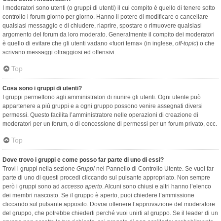
I moderatori sono utenti (o gruppi di utenti) il cui compito è quello di tenere sotto
controllo i forum giorno per giorno. Hanno il potere di modificare o cancellare
qualsiasi messaggio e di chiudere, riaprire, spostare o rimuovere qualsiasi
argomento del forum da loro moderato. Generalmente il compito dei moderatori
è quello di evitare che gli utenti vadano «fuori tema» (in inglese,
off-topic
) o che
scrivano messaggi oltraggiosi ed offensivi.
Top
Cosa sono i gruppi di utenti?
I gruppi permettono agli amministratori di riunire gli utenti. Ogni utente può
appartenere a più gruppi e a ogni gruppo possono venire assegnati diversi
permessi. Questo facilita l’amministratore nelle operazioni di creazione di
moderatori per un forum, o di concessione di permessi per un forum privato, ecc.
Top
Dove trovo i gruppi e come posso far parte di uno di essi?
Trovi i gruppi nella sezione
Gruppi
nel Pannello di Controllo Utente. Se vuoi far
parte di uno di questi procedi cliccando sul pulsante appropriato. Non sempre
però i gruppi sono ad
accesso aperto
. Alcuni sono chiusi e altri hanno l’elenco
dei membri nascosto. Se il gruppo è aperto, puoi chiedere l’ammissione
cliccando sul pulsante apposito. Dovrai ottenere l’approvazione del moderatore
del gruppo, che potrebbe chiederti perché vuoi unirti al gruppo. Se il leader di un