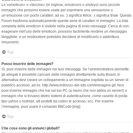
Le «emoticon» o «faccine» (in inglese,
emoticons
o
smileys
) sono piccole
immagini che possono essere usate per esprimere una sensazione o
un’emozione con pochi caratteri; ad es. :) significa felice, :( significa triste. Questo
Forum trasforma automaticamente queste serie di caratteri in immagini. La lista
completa delle emoticon è visibile nella pagina di invio messaggi. Cerca di non
esagerare nell’uso delle emoticon, possono facilmente rendere un messaggio
illeggibile, e un moderatore potrebbe decidere di modificarlo o addirittura
rimuoverlo.
Top
Posso inserire delle immagini?
Sì, puoi inserire delle immagini nei tuoi messaggi. Se l’amministratore permette
gli allegati è possibile caricare delle immagini direttamente sulla Board; in
alternativa devi creare un collegamento a un’immagine ospitata su un server di
pubblico accesso, ad es. http://www.indirizzo-del-sito.com/immagine.gif. Non
puoi inserire immagini che hai sul tuo PC (a meno che non abbia un server!) o
immagini che si trovano dietro sistemi di autenticazione, come caselle di posta
tipo yahoo o hotmail, siti protetti da codici di accesso, ecc. Per inserire
l’immagine, puoi usare il comando BBCode [img].
Top
Che cosa sono gli annunci globali?