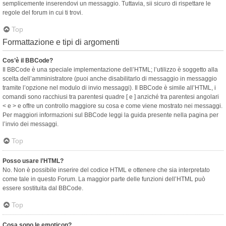
semplicemente inserendovi un messaggio. Tuttavia, sii sicuro di rispettare le
regole del forum in cui ti trovi.
Top
Formattazione e tipi di argomenti
Cos’è il BBCode?
Il BBCode è una speciale implementazione dell’HTML; l’utilizzo è soggetto alla
scelta dell’amministratore (puoi anche disabilitarlo di messaggio in messaggio
tramite l’opzione nel modulo di invio messaggi). Il BBCode è simile all’HTML, i
comandi sono racchiusi tra parentesi quadre [ e ] anziché tra parentesi angolari
< e > e offre un controllo maggiore su cosa e come viene mostrato nei messaggi.
Per maggiori informazioni sul BBCode leggi la guida presente nella pagina per
l’invio dei messaggi.
Top
Posso usare l’HTML?
No. Non è possibile inserire del codice HTML e ottenere che sia interpretato
come tale in questo Forum. La maggior parte delle funzioni dell’HTML può
essere sostituita dal BBCode.
Top
Cosa sono le emoticon?