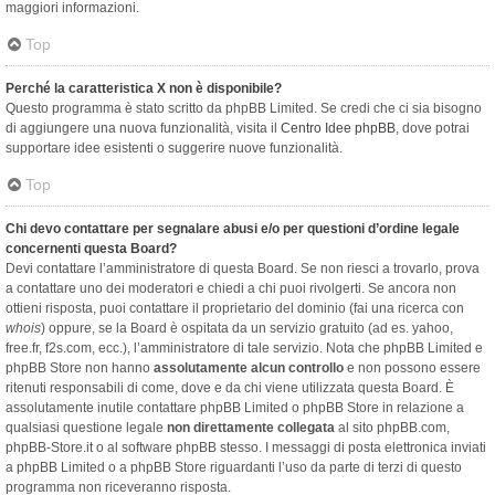
maggiori informazioni.
Top
Perché la caratteristica X non è disponibile?
Questo programma è stato scritto da phpBB Limited. Se credi che ci sia bisogno
di aggiungere una nuova funzionalità, visita il
Centro Idee phpBB
, dove potrai
supportare idee esistenti o suggerire nuove funzionalità.
Top
Chi devo contattare per segnalare abusi e/o per questioni d’ordine legale
concernenti questa Board?
Devi contattare l’amministratore di questa Board. Se non riesci a trovarlo, prova
a contattare uno dei moderatori e chiedi a chi puoi rivolgerti. Se ancora non
ottieni risposta, puoi contattare il proprietario del dominio (fai una ricerca con
whois
) oppure, se la Board è ospitata da un servizio gratuito (ad es. yahoo,
free.fr, f2s.com, ecc.), l’amministratore di tale servizio. Nota che phpBB Limited e
phpBB Store non hanno
assolutamente alcun controllo
e non possono essere
ritenuti responsabili di come, dove e da chi viene utilizzata questa Board. È
assolutamente inutile contattare phpBB Limited o phpBB Store in relazione a
qualsiasi questione legale
non direttamente collegata
al sito phpBB.com,
phpBB-Store.it o al software phpBB stesso. I messaggi di posta elettronica inviati
a phpBB Limited o a phpBB Store riguardanti l’uso da parte di terzi di questo
programma non riceveranno risposta.