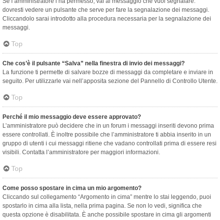
Se l’amministratore l’ha permesso, vai al messaggio che vuoi segnalare:
dovresti vedere un pulsante che serve per fare la segnalazione dei messaggi.
Cliccandolo sarai introdotto alla procedura necessaria per la segnalazione dei
messaggi.
Top
Che cos’è il pulsante “Salva” nella finestra di invio dei messaggi?
La funzione ti permette di salvare bozze di messaggi da completare e inviare in
seguito. Per utilizzarle vai nell’apposita sezione del Pannello di Controllo Utente.
Top
Perché il mio messaggio deve essere approvato?
L’amministratore può decidere che in un forum i messaggi inseriti devono prima
essere controllati. È inoltre possibile che l’amministratore ti abbia inserito in un
gruppo di utenti i cui messaggi ritiene che vadano controllati prima di essere resi
visibili. Contatta l’amministratore per maggiori informazioni.
Top
Come posso spostare in cima un mio argomento?
Cliccando sul collegamento “Argomento in cima” mentre lo stai leggendo, puoi
spostarlo in cima alla lista, nella prima pagina. Se non lo vedi, significa che
questa opzione è disabilitata. È anche possibile spostare in cima gli argomenti