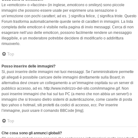
Le «emoticon» o «faccine» (in inglese,
emoticons
o
smileys
) sono piccole
immagini che possono essere usate per esprimere una sensazione o
un’emozione con pochi caratteri; ad es. :) significa felice, :( significa triste. Questo
Forum trasforma automaticamente queste serie di caratteri in immagini. La lista
completa delle emoticon è visibile nella pagina di invio messaggi. Cerca di non
esagerare nell’uso delle emoticon, possono facilmente rendere un messaggio
illeggibile, e un moderatore potrebbe decidere di modificarlo o addirittura
rimuoverlo.
Top
Posso inserire delle immagini?
Sì, puoi inserire delle immagini nei tuoi messaggi. Se l’amministratore permette
gli allegati è possibile caricare delle immagini direttamente sulla Board; in
alternativa devi creare un collegamento a un’immagine ospitata su un server di
pubblico accesso, ad es. http://www.indirizzo-del-sito.com/immagine.gif. Non
puoi inserire immagini che hai sul tuo PC (a meno che non abbia un server!) o
immagini che si trovano dietro sistemi di autenticazione, come caselle di posta
tipo yahoo o hotmail, siti protetti da codici di accesso, ecc. Per inserire
l’immagine, puoi usare il comando BBCode [img].
Top
Che cosa sono gli annunci globali?