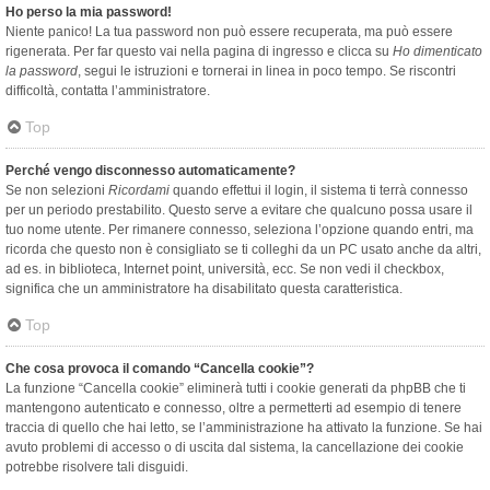
Ho perso la mia password!
Niente panico! La tua password non può essere recuperata, ma può essere
rigenerata. Per far questo vai nella pagina di ingresso e clicca su
Ho dimenticato
la password
, segui le istruzioni e tornerai in linea in poco tempo. Se riscontri
difficoltà, contatta l’amministratore.
Top
Perché vengo disconnesso automaticamente?
Se non selezioni
Ricordami
quando effettui il login, il sistema ti terrà connesso
per un periodo prestabilito. Questo serve a evitare che qualcuno possa usare il
tuo nome utente. Per rimanere connesso, seleziona l’opzione quando entri, ma
ricorda che questo non è consigliato se ti colleghi da un PC usato anche da altri,
ad es. in biblioteca, Internet point, università, ecc. Se non vedi il checkbox,
significa che un amministratore ha disabilitato questa caratteristica.
Top
Che cosa provoca il comando “Cancella cookie”?
La funzione “Cancella cookie” eliminerà tutti i cookie generati da phpBB che ti
mantengono autenticato e connesso, oltre a permetterti ad esempio di tenere
traccia di quello che hai letto, se l’amministrazione ha attivato la funzione. Se hai
avuto problemi di accesso o di uscita dal sistema, la cancellazione dei cookie
potrebbe risolvere tali disguidi.