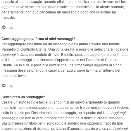
risposto al tuo messaggio, quando effettui una modifica, potresti trovare del testo
aggiunto dove viene indicato quante volte l’hai modificato. Un utente normale,
generalmente, non può cancellare un messaggio dopo che qualcuno ha
risposto.
Top
Come aggiungo una firma ai miei messaggi?
Per aggiungere una firma ad un messaggio devi prima crearne una tramite il
Pannello di Controllo Utente. Una volta creata, è possibile selezionare l’opzione
Aggiungi la firma
nel modulo di invio. È inoltre possibile aggiungere una firma a
tutti i tuoi messaggi selezionando l’apposita voce nel Pannello di Controllo
Utente. Se lo si fa, è possibile evitare che una firma venga aggiunta ai singoli
messaggi deselezionando la casella per aggiungere la firma all’interno del
modulo di invio.
Top
Come creo un sondaggio?
Creare un sondaggio è facile: quando inizi un nuovo argomento (o quando
modifichi il primo messaggio di un argomento, se ti è permesso) dovresti vedere,
sotto lo spazio per l’inserimento del messaggio, un riquadro dal titolo
Aggiungi
sondaggio
(se non lo vedi, probabilmente non hai il diritto di creare sondaggi).
Basta inserire un titolo per il sondaggio e almeno due opzioni di risposta (per
inserire un’opzione di risposta, scrivila nell’apposito spazio e clicca su
Aggiungi