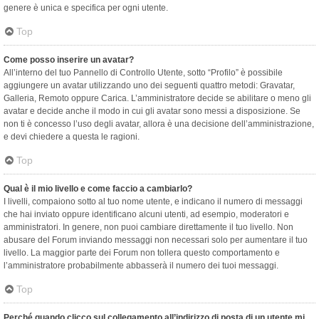
genere è unica e specifica per ogni utente.
Top
Come posso inserire un avatar?
All’interno del tuo Pannello di Controllo Utente, sotto “Profilo” è possibile
aggiungere un avatar utilizzando uno dei seguenti quattro metodi: Gravatar,
Galleria, Remoto oppure Carica. L’amministratore decide se abilitare o meno gli
avatar e decide anche il modo in cui gli avatar sono messi a disposizione. Se
non ti è concesso l’uso degli avatar, allora è una decisione dell’amministrazione,
e devi chiedere a questa le ragioni.
Top
Qual è il mio livello e come faccio a cambiarlo?
I livelli, compaiono sotto al tuo nome utente, e indicano il numero di messaggi
che hai inviato oppure identificano alcuni utenti, ad esempio, moderatori e
amministratori. In genere, non puoi cambiare direttamente il tuo livello. Non
abusare del Forum inviando messaggi non necessari solo per aumentare il tuo
livello. La maggior parte dei Forum non tollera questo comportamento e
l’amministratore probabilmente abbasserà il numero dei tuoi messaggi.
Top
Perché quando clicco sul collegamento all’indirizzo di posta di un utente mi