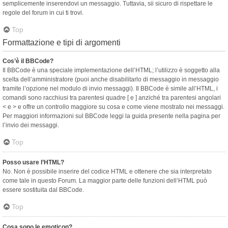
semplicemente inserendovi un messaggio. Tuttavia, sii sicuro di rispettare le
regole del forum in cui ti trovi.
Top
Formattazione e tipi di argomenti
Cos’è il BBCode?
Il BBCode è una speciale implementazione dell’HTML; l’utilizzo è soggetto alla
scelta dell’amministratore (puoi anche disabilitarlo di messaggio in messaggio
tramite l’opzione nel modulo di invio messaggi). Il BBCode è simile all’HTML, i
comandi sono racchiusi tra parentesi quadre [ e ] anziché tra parentesi angolari
< e > e offre un controllo maggiore su cosa e come viene mostrato nei messaggi.
Per maggiori informazioni sul BBCode leggi la guida presente nella pagina per
l’invio dei messaggi.
Top
Posso usare l’HTML?
No. Non è possibile inserire del codice HTML e ottenere che sia interpretato
come tale in questo Forum. La maggior parte delle funzioni dell’HTML può
essere sostituita dal BBCode.
Top
Cosa sono le emoticon?