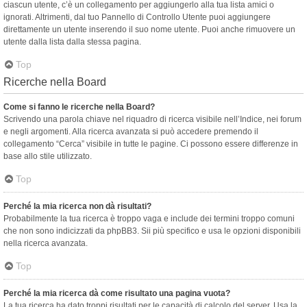
ciascun utente, c’è un collegamento per aggiungerlo alla tua lista amici o
ignorati. Altrimenti, dal tuo Pannello di Controllo Utente puoi aggiungere
direttamente un utente inserendo il suo nome utente. Puoi anche rimuovere un
utente dalla lista dalla stessa pagina.
Top
Ricerche nella Board
Come si fanno le ricerche nella Board?
Scrivendo una parola chiave nel riquadro di ricerca visibile nell’Indice, nei forum
e negli argomenti. Alla ricerca avanzata si può accedere premendo il
collegamento “Cerca” visibile in tutte le pagine. Ci possono essere differenze in
base allo stile utilizzato.
Top
Perché la mia ricerca non dà risultati?
Probabilmente la tua ricerca è troppo vaga e include dei termini troppo comuni
che non sono indicizzati da phpBB3. Sii più specifico e usa le opzioni disponibili
nella ricerca avanzata.
Top
Perché la mia ricerca dà come risultato una pagina vuota?
La tua ricerca ha dato troppi risultati per le capacità di calcolo del server. Usa la