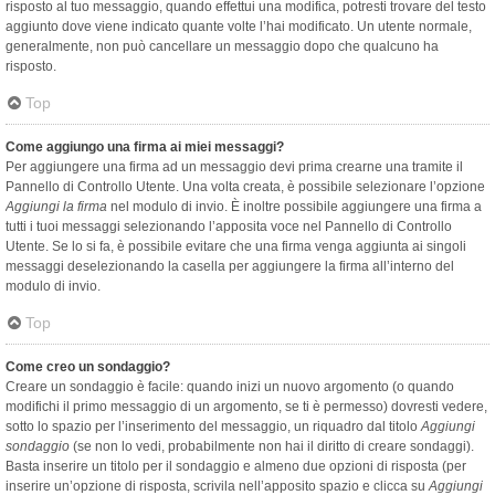
risposto al tuo messaggio, quando effettui una modifica, potresti trovare del testo
aggiunto dove viene indicato quante volte l’hai modificato. Un utente normale,
generalmente, non può cancellare un messaggio dopo che qualcuno ha
risposto.
Top
Come aggiungo una firma ai miei messaggi?
Per aggiungere una firma ad un messaggio devi prima crearne una tramite il
Pannello di Controllo Utente. Una volta creata, è possibile selezionare l’opzione
Aggiungi la firma
nel modulo di invio. È inoltre possibile aggiungere una firma a
tutti i tuoi messaggi selezionando l’apposita voce nel Pannello di Controllo
Utente. Se lo si fa, è possibile evitare che una firma venga aggiunta ai singoli
messaggi deselezionando la casella per aggiungere la firma all’interno del
modulo di invio.
Top
Come creo un sondaggio?
Creare un sondaggio è facile: quando inizi un nuovo argomento (o quando
modifichi il primo messaggio di un argomento, se ti è permesso) dovresti vedere,
sotto lo spazio per l’inserimento del messaggio, un riquadro dal titolo
Aggiungi
sondaggio
(se non lo vedi, probabilmente non hai il diritto di creare sondaggi).
Basta inserire un titolo per il sondaggio e almeno due opzioni di risposta (per
inserire un’opzione di risposta, scrivila nell’apposito spazio e clicca su
Aggiungi