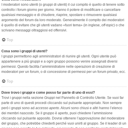
I moderatori sono utenti (o gruppi di utenti) il cui compito è quello di tenere sotto
controllo i forum giorno per giorno. Hanno il potere di modificare o cancellare
qualsiasi messaggio e di chiudere, riaprire, spostare o rimuovere qualsiasi
argomento del forum da loro moderato. Generalmente il compito dei moderatori
è quello di evitare che gli utenti vadano «fuori tema» (in inglese,
off-topic
) o che
scrivano messaggi oltraggiosi ed offensivi.
Top
Cosa sono i gruppi di utenti?
I gruppi permettono agli amministratori di riunire gli utenti. Ogni utente può
appartenere a più gruppi e a ogni gruppo possono venire assegnati diversi
permessi. Questo facilita l’amministratore nelle operazioni di creazione di
moderatori per un forum, o di concessione di permessi per un forum privato, ecc.
Top
Dove trovo i gruppi e come posso far parte di uno di essi?
Trovi i gruppi nella sezione
Gruppi
nel Pannello di Controllo Utente. Se vuoi far
parte di uno di questi procedi cliccando sul pulsante appropriato. Non sempre
però i gruppi sono ad
accesso aperto
. Alcuni sono chiusi e altri hanno l’elenco
dei membri nascosto. Se il gruppo è aperto, puoi chiedere l’ammissione
cliccando sul pulsante apposito. Dovrai ottenere l’approvazione del moderatore
del gruppo, che potrebbe chiederti perché vuoi unirti al gruppo. Se il leader di un