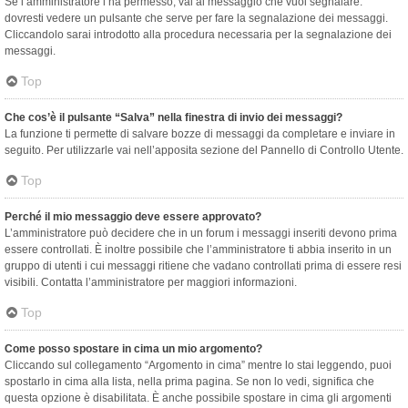
Se l’amministratore l’ha permesso, vai al messaggio che vuoi segnalare:
dovresti vedere un pulsante che serve per fare la segnalazione dei messaggi.
Cliccandolo sarai introdotto alla procedura necessaria per la segnalazione dei
messaggi.
Top
Che cos’è il pulsante “Salva” nella finestra di invio dei messaggi?
La funzione ti permette di salvare bozze di messaggi da completare e inviare in
seguito. Per utilizzarle vai nell’apposita sezione del Pannello di Controllo Utente.
Top
Perché il mio messaggio deve essere approvato?
L’amministratore può decidere che in un forum i messaggi inseriti devono prima
essere controllati. È inoltre possibile che l’amministratore ti abbia inserito in un
gruppo di utenti i cui messaggi ritiene che vadano controllati prima di essere resi
visibili. Contatta l’amministratore per maggiori informazioni.
Top
Come posso spostare in cima un mio argomento?
Cliccando sul collegamento “Argomento in cima” mentre lo stai leggendo, puoi
spostarlo in cima alla lista, nella prima pagina. Se non lo vedi, significa che
questa opzione è disabilitata. È anche possibile spostare in cima gli argomenti