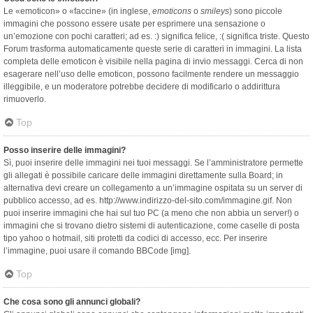
Le «emoticon» o «faccine» (in inglese,
emoticons
o
smileys
) sono piccole
immagini che possono essere usate per esprimere una sensazione o
un’emozione con pochi caratteri; ad es. :) significa felice, :( significa triste. Questo
Forum trasforma automaticamente queste serie di caratteri in immagini. La lista
completa delle emoticon è visibile nella pagina di invio messaggi. Cerca di non
esagerare nell’uso delle emoticon, possono facilmente rendere un messaggio
illeggibile, e un moderatore potrebbe decidere di modificarlo o addirittura
rimuoverlo.
Top
Posso inserire delle immagini?
Sì, puoi inserire delle immagini nei tuoi messaggi. Se l’amministratore permette
gli allegati è possibile caricare delle immagini direttamente sulla Board; in
alternativa devi creare un collegamento a un’immagine ospitata su un server di
pubblico accesso, ad es. http://www.indirizzo-del-sito.com/immagine.gif. Non
puoi inserire immagini che hai sul tuo PC (a meno che non abbia un server!) o
immagini che si trovano dietro sistemi di autenticazione, come caselle di posta
tipo yahoo o hotmail, siti protetti da codici di accesso, ecc. Per inserire
l’immagine, puoi usare il comando BBCode [img].
Top
Che cosa sono gli annunci globali?