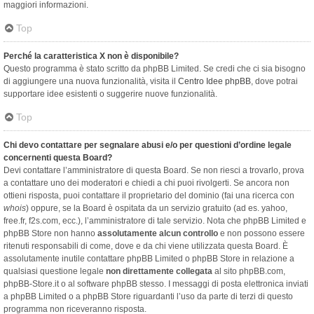
maggiori informazioni.
Top
Perché la caratteristica X non è disponibile?
Questo programma è stato scritto da phpBB Limited. Se credi che ci sia bisogno
di aggiungere una nuova funzionalità, visita il
Centro Idee phpBB
, dove potrai
supportare idee esistenti o suggerire nuove funzionalità.
Top
Chi devo contattare per segnalare abusi e/o per questioni d’ordine legale
concernenti questa Board?
Devi contattare l’amministratore di questa Board. Se non riesci a trovarlo, prova
a contattare uno dei moderatori e chiedi a chi puoi rivolgerti. Se ancora non
ottieni risposta, puoi contattare il proprietario del dominio (fai una ricerca con
whois
) oppure, se la Board è ospitata da un servizio gratuito (ad es. yahoo,
free.fr, f2s.com, ecc.), l’amministratore di tale servizio. Nota che phpBB Limited e
phpBB Store non hanno
assolutamente alcun controllo
e non possono essere
ritenuti responsabili di come, dove e da chi viene utilizzata questa Board. È
assolutamente inutile contattare phpBB Limited o phpBB Store in relazione a
qualsiasi questione legale
non direttamente collegata
al sito phpBB.com,
phpBB-Store.it o al software phpBB stesso. I messaggi di posta elettronica inviati
a phpBB Limited o a phpBB Store riguardanti l’uso da parte di terzi di questo
programma non riceveranno risposta.