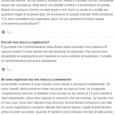
scritte dal minore. Se hai dubbi o incertezze, mettiti in contatto con un consulente
legale per assistenza. Nota bene che phpBB Limited e il proprietario di questa
Board non possono fornire consigli legali e non sono un punto di contatto per
questioni legali di qualsiasi tipo, ad eccezione di quanto indicato nella domanda
“Chi devo contattare per segnalare abusi e/o per questioni d’ordine legale
concernenti questa Board?”.
Top
Perché non riesco a registrarmi?
È possibile che l’amministratore della Board abbia bannato il tuo indirizzo IP
oppure vietato il nome utente che stai tentando di registrare. Può anche aver
disabilitato le registrazioni per impedire ai nuovi visitatori di registrarsi. Contatta
un amministratore per avere assistenza.
Top
Mi sono registrato ma non riesco a connettermi!
Innanzitutto controlla di aver inserito nome utente e password esattamente. Se
sono corretti, allora possono esser successe un paio di cose: se il supporto
«registrazione minore» è abilitato e hai cliccato su
Ho meno di 13 anni
mentre ti
stavi registrando, allora devi seguire le istruzioni che hai ricevuto. Se questo non
è il tuo caso, forse devi attivare il tuo account. Alcune Board richiedono che tutte
le nuove registrazioni vengano attivate dall’utente stesso o dagli amministratori,
prima di poter accedere. Quando ti registri ti verrà indicato che tipo di attivazione