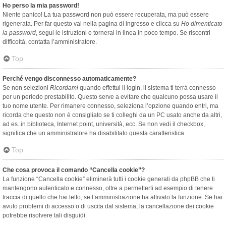
Ho perso la mia password!
Niente panico! La tua password non può essere recuperata, ma può essere
rigenerata. Per far questo vai nella pagina di ingresso e clicca su
Ho dimenticato
la password
, segui le istruzioni e tornerai in linea in poco tempo. Se riscontri
difficoltà, contatta l’amministratore.
Top
Perché vengo disconnesso automaticamente?
Se non selezioni
Ricordami
quando effettui il login, il sistema ti terrà connesso
per un periodo prestabilito. Questo serve a evitare che qualcuno possa usare il
tuo nome utente. Per rimanere connesso, seleziona l’opzione quando entri, ma
ricorda che questo non è consigliato se ti colleghi da un PC usato anche da altri,
ad es. in biblioteca, Internet point, università, ecc. Se non vedi il checkbox,
significa che un amministratore ha disabilitato questa caratteristica.
Top
Che cosa provoca il comando “Cancella cookie”?
La funzione “Cancella cookie” eliminerà tutti i cookie generati da phpBB che ti
mantengono autenticato e connesso, oltre a permetterti ad esempio di tenere
traccia di quello che hai letto, se l’amministrazione ha attivato la funzione. Se hai
avuto problemi di accesso o di uscita dal sistema, la cancellazione dei cookie
potrebbe risolvere tali disguidi.