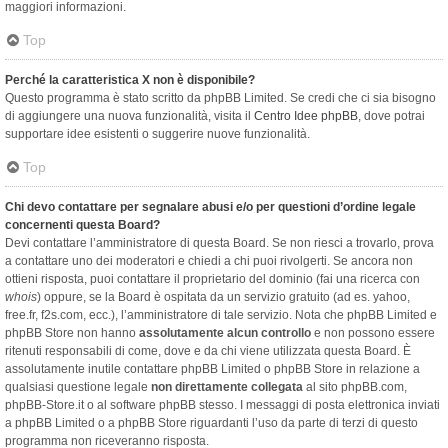
maggiori informazioni.
Top
Perché la caratteristica X non è disponibile?
Questo programma è stato scritto da phpBB Limited. Se credi che ci sia bisogno
di aggiungere una nuova funzionalità, visita il
Centro Idee phpBB
, dove potrai
supportare idee esistenti o suggerire nuove funzionalità.
Top
Chi devo contattare per segnalare abusi e/o per questioni d’ordine legale
concernenti questa Board?
Devi contattare l’amministratore di questa Board. Se non riesci a trovarlo, prova
a contattare uno dei moderatori e chiedi a chi puoi rivolgerti. Se ancora non
ottieni risposta, puoi contattare il proprietario del dominio (fai una ricerca con
whois
) oppure, se la Board è ospitata da un servizio gratuito (ad es. yahoo,
free.fr, f2s.com, ecc.), l’amministratore di tale servizio. Nota che phpBB Limited e
phpBB Store non hanno
assolutamente alcun controllo
e non possono essere
ritenuti responsabili di come, dove e da chi viene utilizzata questa Board. È
assolutamente inutile contattare phpBB Limited o phpBB Store in relazione a
qualsiasi questione legale
non direttamente collegata
al sito phpBB.com,
phpBB-Store.it o al software phpBB stesso. I messaggi di posta elettronica inviati
a phpBB Limited o a phpBB Store riguardanti l’uso da parte di terzi di questo
programma non riceveranno risposta.