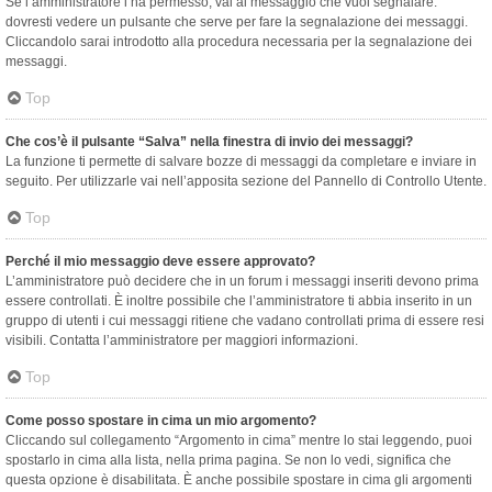
Se l’amministratore l’ha permesso, vai al messaggio che vuoi segnalare:
dovresti vedere un pulsante che serve per fare la segnalazione dei messaggi.
Cliccandolo sarai introdotto alla procedura necessaria per la segnalazione dei
messaggi.
Top
Che cos’è il pulsante “Salva” nella finestra di invio dei messaggi?
La funzione ti permette di salvare bozze di messaggi da completare e inviare in
seguito. Per utilizzarle vai nell’apposita sezione del Pannello di Controllo Utente.
Top
Perché il mio messaggio deve essere approvato?
L’amministratore può decidere che in un forum i messaggi inseriti devono prima
essere controllati. È inoltre possibile che l’amministratore ti abbia inserito in un
gruppo di utenti i cui messaggi ritiene che vadano controllati prima di essere resi
visibili. Contatta l’amministratore per maggiori informazioni.
Top
Come posso spostare in cima un mio argomento?
Cliccando sul collegamento “Argomento in cima” mentre lo stai leggendo, puoi
spostarlo in cima alla lista, nella prima pagina. Se non lo vedi, significa che
questa opzione è disabilitata. È anche possibile spostare in cima gli argomenti