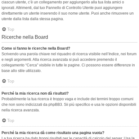
ciascun utente, c’è un collegamento per aggiungerlo alla tua lista amici o
ignorati. Altrimenti, dal tuo Pannello di Controllo Utente puoi aggiungere
direttamente un utente inserendo il suo nome utente. Puoi anche rimuovere un
utente dalla lista dalla stessa pagina.
Top
Ricerche nella Board
Come si fanno le ricerche nella Board?
Scrivendo una parola chiave nel riquadro di ricerca visibile nell’Indice, nei forum
e negli argomenti. Alla ricerca avanzata si può accedere premendo il
collegamento “Cerca” visibile in tutte le pagine. Ci possono essere differenze in
base allo stile utilizzato.
Top
Perché la mia ricerca non dà risultati?
Probabilmente la tua ricerca è troppo vaga e include dei termini troppo comuni
che non sono indicizzati da phpBB3. Sii più specifico e usa le opzioni disponibili
nella ricerca avanzata.
Top
Perché la mia ricerca dà come risultato una pagina vuota?
La tua ricerca ha dato troppi risultati per le capacità di calcolo del server. Usa la