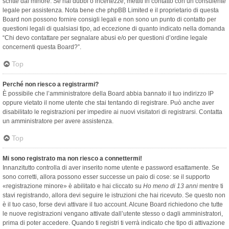
scritte dal minore. Se hai dubbi o incertezze, mettiti in contatto con un consulente
legale per assistenza. Nota bene che phpBB Limited e il proprietario di questa
Board non possono fornire consigli legali e non sono un punto di contatto per
questioni legali di qualsiasi tipo, ad eccezione di quanto indicato nella domanda
“Chi devo contattare per segnalare abusi e/o per questioni d’ordine legale
concernenti questa Board?”.
Top
Perché non riesco a registrarmi?
È possibile che l’amministratore della Board abbia bannato il tuo indirizzo IP
oppure vietato il nome utente che stai tentando di registrare. Può anche aver
disabilitato le registrazioni per impedire ai nuovi visitatori di registrarsi. Contatta
un amministratore per avere assistenza.
Top
Mi sono registrato ma non riesco a connettermi!
Innanzitutto controlla di aver inserito nome utente e password esattamente. Se
sono corretti, allora possono esser successe un paio di cose: se il supporto
«registrazione minore» è abilitato e hai cliccato su
Ho meno di 13 anni
mentre ti
stavi registrando, allora devi seguire le istruzioni che hai ricevuto. Se questo non
è il tuo caso, forse devi attivare il tuo account. Alcune Board richiedono che tutte
le nuove registrazioni vengano attivate dall’utente stesso o dagli amministratori,
prima di poter accedere. Quando ti registri ti verrà indicato che tipo di attivazione