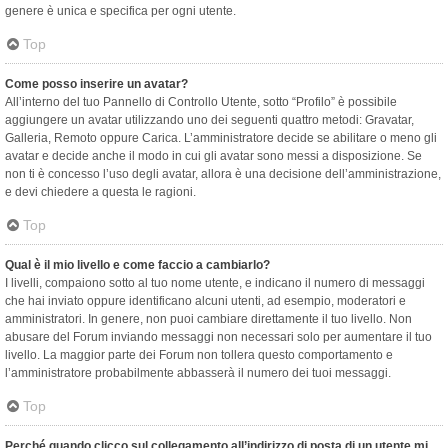
genere è unica e specifica per ogni utente.
Top
Come posso inserire un avatar?
All’interno del tuo Pannello di Controllo Utente, sotto “Profilo” è possibile
aggiungere un avatar utilizzando uno dei seguenti quattro metodi: Gravatar,
Galleria, Remoto oppure Carica. L’amministratore decide se abilitare o meno gli
avatar e decide anche il modo in cui gli avatar sono messi a disposizione. Se
non ti è concesso l’uso degli avatar, allora è una decisione dell’amministrazione,
e devi chiedere a questa le ragioni.
Top
Qual è il mio livello e come faccio a cambiarlo?
I livelli, compaiono sotto al tuo nome utente, e indicano il numero di messaggi
che hai inviato oppure identificano alcuni utenti, ad esempio, moderatori e
amministratori. In genere, non puoi cambiare direttamente il tuo livello. Non
abusare del Forum inviando messaggi non necessari solo per aumentare il tuo
livello. La maggior parte dei Forum non tollera questo comportamento e
l’amministratore probabilmente abbasserà il numero dei tuoi messaggi.
Top
Perché quando clicco sul collegamento all’indirizzo di posta di un utente mi