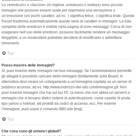
Le «emoticon» o «faccine» (in inglese,
emoticons
o
smileys
) sono piccole
immagini che possono essere usate per esprimere una sensazione o
un’emozione con pochi caratteri; ad es. :) significa felice, :( significa triste. Questo
Forum trasforma automaticamente queste serie di caratteri in immagini. La lista
completa delle emoticon è visibile nella pagina di invio messaggi. Cerca di non
esagerare nell’uso delle emoticon, possono facilmente rendere un messaggio
illeggibile, e un moderatore potrebbe decidere di modificarlo o addirittura
rimuoverlo.
Top
Posso inserire delle immagini?
Sì, puoi inserire delle immagini nei tuoi messaggi. Se l’amministratore permette
gli allegati è possibile caricare delle immagini direttamente sulla Board; in
alternativa devi creare un collegamento a un’immagine ospitata su un server di
pubblico accesso, ad es. http://www.indirizzo-del-sito.com/immagine.gif. Non
puoi inserire immagini che hai sul tuo PC (a meno che non abbia un server!) o
immagini che si trovano dietro sistemi di autenticazione, come caselle di posta
tipo yahoo o hotmail, siti protetti da codici di accesso, ecc. Per inserire
l’immagine, puoi usare il comando BBCode [img].
Top
Che cosa sono gli annunci globali?