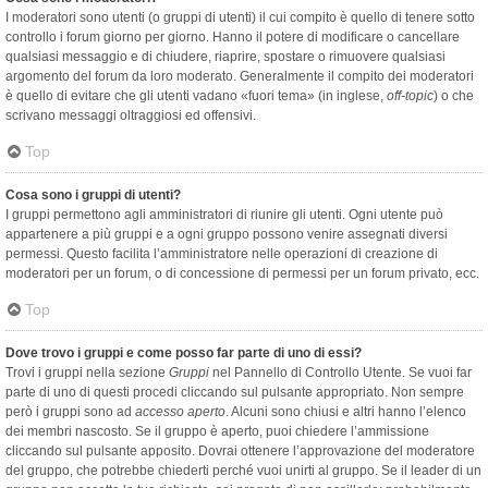
I moderatori sono utenti (o gruppi di utenti) il cui compito è quello di tenere sotto
controllo i forum giorno per giorno. Hanno il potere di modificare o cancellare
qualsiasi messaggio e di chiudere, riaprire, spostare o rimuovere qualsiasi
argomento del forum da loro moderato. Generalmente il compito dei moderatori
è quello di evitare che gli utenti vadano «fuori tema» (in inglese,
off-topic
) o che
scrivano messaggi oltraggiosi ed offensivi.
Top
Cosa sono i gruppi di utenti?
I gruppi permettono agli amministratori di riunire gli utenti. Ogni utente può
appartenere a più gruppi e a ogni gruppo possono venire assegnati diversi
permessi. Questo facilita l’amministratore nelle operazioni di creazione di
moderatori per un forum, o di concessione di permessi per un forum privato, ecc.
Top
Dove trovo i gruppi e come posso far parte di uno di essi?
Trovi i gruppi nella sezione
Gruppi
nel Pannello di Controllo Utente. Se vuoi far
parte di uno di questi procedi cliccando sul pulsante appropriato. Non sempre
però i gruppi sono ad
accesso aperto
. Alcuni sono chiusi e altri hanno l’elenco
dei membri nascosto. Se il gruppo è aperto, puoi chiedere l’ammissione
cliccando sul pulsante apposito. Dovrai ottenere l’approvazione del moderatore
del gruppo, che potrebbe chiederti perché vuoi unirti al gruppo. Se il leader di un