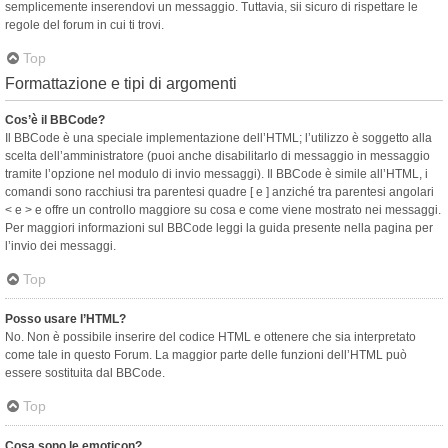
semplicemente inserendovi un messaggio. Tuttavia, sii sicuro di rispettare le
regole del forum in cui ti trovi.
Top
Formattazione e tipi di argomenti
Cos’è il BBCode?
Il BBCode è una speciale implementazione dell’HTML; l’utilizzo è soggetto alla
scelta dell’amministratore (puoi anche disabilitarlo di messaggio in messaggio
tramite l’opzione nel modulo di invio messaggi). Il BBCode è simile all’HTML, i
comandi sono racchiusi tra parentesi quadre [ e ] anziché tra parentesi angolari
< e > e offre un controllo maggiore su cosa e come viene mostrato nei messaggi.
Per maggiori informazioni sul BBCode leggi la guida presente nella pagina per
l’invio dei messaggi.
Top
Posso usare l’HTML?
No. Non è possibile inserire del codice HTML e ottenere che sia interpretato
come tale in questo Forum. La maggior parte delle funzioni dell’HTML può
essere sostituita dal BBCode.
Top
Cosa sono le emoticon?