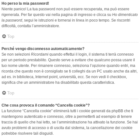
Ho perso la mia password!
Niente panico! La tua password non può essere recuperata, ma può essere
rigenerata. Per far questo vai nella pagina di ingresso e clicca su
Ho dimenticato
la password
, segui le istruzioni e tornerai in linea in poco tempo. Se riscontri
difficoltà, contatta l’amministratore.
Top
Perché vengo disconnesso automaticamente?
Se non selezioni
Ricordami
quando effettui il login, il sistema ti terrà connesso
per un periodo prestabilito. Questo serve a evitare che qualcuno possa usare il
tuo nome utente. Per rimanere connesso, seleziona l’opzione quando entri, ma
ricorda che questo non è consigliato se ti colleghi da un PC usato anche da altri,
ad es. in biblioteca, Internet point, università, ecc. Se non vedi il checkbox,
significa che un amministratore ha disabilitato questa caratteristica.
Top
Che cosa provoca il comando “Cancella cookie”?
La funzione “Cancella cookie” eliminerà tutti i cookie generati da phpBB che ti
mantengono autenticato e connesso, oltre a permetterti ad esempio di tenere
traccia di quello che hai letto, se l’amministrazione ha attivato la funzione. Se hai
avuto problemi di accesso o di uscita dal sistema, la cancellazione dei cookie
potrebbe risolvere tali disguidi.