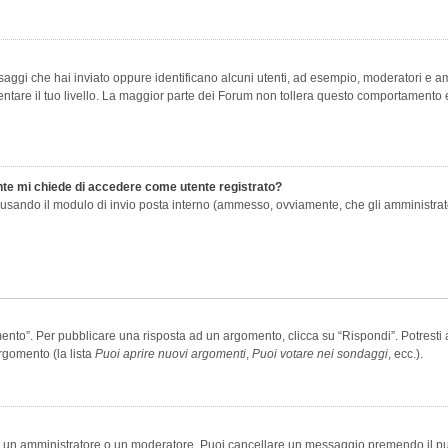
saggi che hai inviato oppure identificano alcuni utenti, ad esempio, moderatori e amm
re il tuo livello. La maggior parte dei Forum non tollera questo comportamento e
ente mi chiede di accedere come utente registrato?
nti usando il modulo di invio posta interno (ammesso, ovviamente, che gli amministra
o”. Per pubblicare una risposta ad un argomento, clicca su “Rispondi”. Potresti av
rgomento (la lista
Puoi aprire nuovi argomenti
,
Puoi votare nei sondaggi
, ecc.).
ia un amministratore o un moderatore. Puoi cancellare un messaggio premendo il p