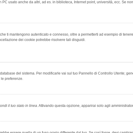
 PC usato anche da altri, ad es. in biblioteca, Internet point, università, ecc. Se no
che ti mantengono autenticato e connesso, oltre a permetterti ad esempio di tenere tr
cellazione dei cookie potrebbe risolvere tali disguidi.
el database del sistema. Per modificarle vai sul tuo Pannello di Controllo Utente; 
 le preferenze.
ndi il tuo stato in linea
. Attivando questa opzione, apparirai solo agli amministrator
be essere quella di un fuso orario differente dal tuo. Se così fosse, devi cambiare l