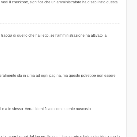
n vedi il checkbox, significa che un amministratore ha disabilitato questa
accia di quello che hai letto, se l’amministrazione ha attivato la
generalmente sta in cima ad ogni pagina, ma questo potrebbe non essere
i e a te stesso. Verrai identificato come utente nascosto.
e impostazioni del tuo profilo per il fuso orario e farlo coincidere con la