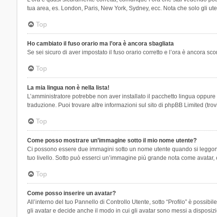
tua area, es. London, Paris, New York, Sydney, ecc. Nota che solo gli uten
Top
Ho cambiato il fuso orario ma l’ora è ancora sbagliata
Se sei sicuro di aver impostato il fuso orario corretto e l’ora è ancora sc
Top
La mia lingua non è nella lista!
L’amministratore potrebbe non aver installato il pacchetto lingua oppure n
traduzione. Puoi trovare altre informazioni sul sito di phpBB Limited (tro
Top
Come posso mostrare un’immagine sotto il mio nome utente?
Ci possono essere due immagini sotto un nome utente quando si leggono i 
tuo livello. Sotto può esserci un’immagine più grande nota come avatar, 
Top
Come posso inserire un avatar?
All’interno del tuo Pannello di Controllo Utente, sotto “Profilo” è possi
gli avatar e decide anche il modo in cui gli avatar sono messi a disposiz