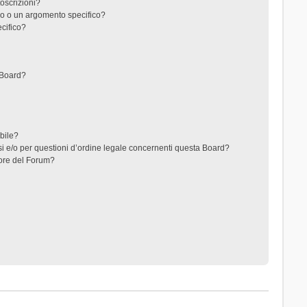
toscrizioni?
o o un argomento specifico?
cifico?
 Board?
ibile?
i e/o per questioni d’ordine legale concernenti questa Board?
ore del Forum?