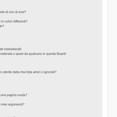
rte di uno di essi?
in colori differenti?
to?
ti indesiderati!
esiderata o spam da qualcuno in questa Board!
tente dalla mia lista amici o ignorati?
?
o una pagina vuota?
i miei argomenti?