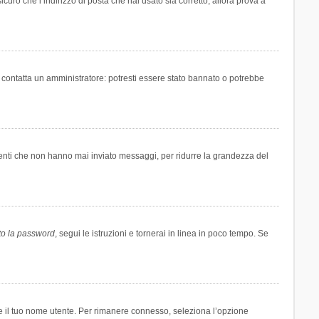
icuro che l’indirizzo di posta che hai usato sia corretto, allora prova a
i contatta un amministratore: potresti essere stato bannato o potrebbe
tenti che non hanno mai inviato messaggi, per ridurre la grandezza del
to la password
, segui le istruzioni e tornerai in linea in poco tempo. Se
are il tuo nome utente. Per rimanere connesso, seleziona l’opzione