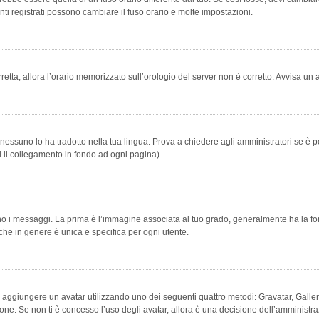
ti registrati possono cambiare il fuso orario e molte impostazioni.
orretta, allora l’orario memorizzato sull’orologio del server non è corretto. Avvisa u
essuno lo ha tradotto nella tua lingua. Prova a chiedere agli amministratori se è po
vi il collegamento in fondo ad ogni pagina).
messaggi. La prima è l’immagine associata al tuo grado, generalmente ha la forma di
che in genere è unica e specifica per ogni utente.
bile aggiungere un avatar utilizzando uno dei seguenti quattro metodi: Gravatar, Gal
ione. Se non ti è concesso l’uso degli avatar, allora è una decisione dell’amministra