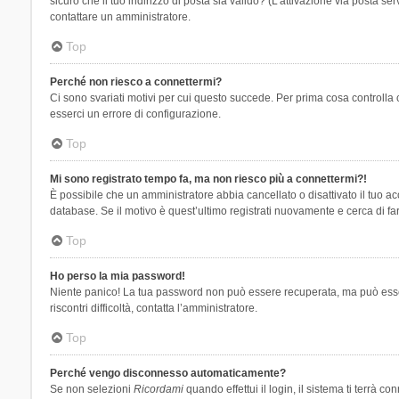
sicuro che il tuo indirizzo di posta sia valido? (L’attivazione via posta se
contattare un amministratore.
Top
Perché non riesco a connettermi?
Ci sono svariati motivi per cui questo succede. Per prima cosa controlla 
esserci un errore di configurazione.
Top
Mi sono registrato tempo fa, ma non riesco più a connettermi?!
È possibile che un amministratore abbia cancellato o disattivato il tuo 
database. Se il motivo è quest’ultimo registrati nuovamente e cerca di fa
Top
Ho perso la mia password!
Niente panico! La tua password non può essere recuperata, ma può essere
riscontri difficoltà, contatta l’amministratore.
Top
Perché vengo disconnesso automaticamente?
Se non selezioni
Ricordami
quando effettui il login, il sistema ti terrà