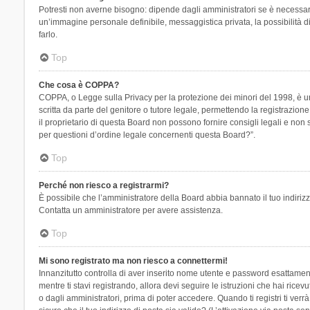
Potresti non averne bisogno: dipende dagli amministratori se è necessario
un’immagine personale definibile, messaggistica privata, la possibilità di
farlo.
Top
Che cosa è COPPA?
COPPA, o Legge sulla Privacy per la protezione dei minori del 1998, è una
scritta da parte del genitore o tutore legale, permettendo la registrazion
il proprietario di questa Board non possono fornire consigli legali e non
per questioni d’ordine legale concernenti questa Board?”.
Top
Perché non riesco a registrarmi?
È possibile che l’amministratore della Board abbia bannato il tuo indirizzo
Contatta un amministratore per avere assistenza.
Top
Mi sono registrato ma non riesco a connettermi!
Innanzitutto controlla di aver inserito nome utente e password esattament
mentre ti stavi registrando, allora devi seguire le istruzioni che hai rice
o dagli amministratori, prima di poter accedere. Quando ti registri ti verrà