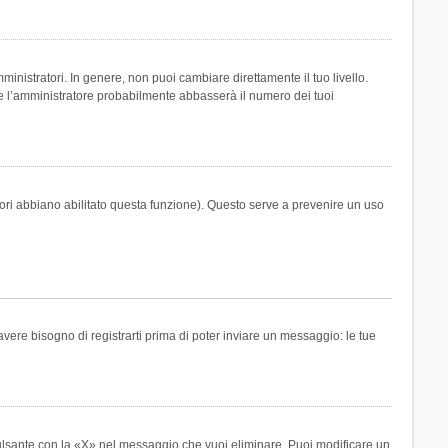
inistratori. In genere, non puoi cambiare direttamente il tuo livello.
 l’amministratore probabilmente abbasserà il numero dei tuoi
tori abbiano abilitato questa funzione). Questo serve a prevenire un uso
ere bisogno di registrarti prima di poter inviare un messaggio: le tue
ulsante con la «X» nel messaggio che vuoi eliminare. Puoi modificare un