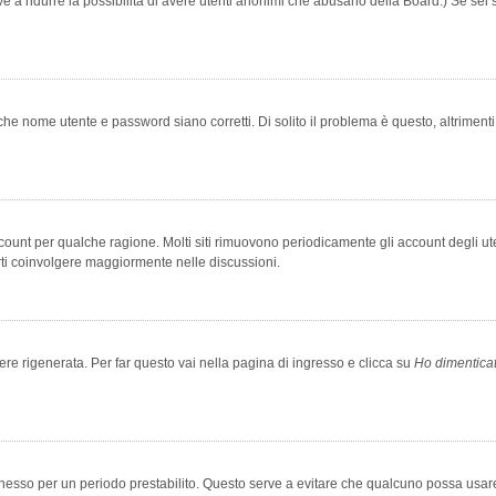
rve a ridurre la possibilità di avere utenti anonimi che abusano della Board.) Se sei s
che nome utente e password siano corretti. Di solito il problema è questo, altriment
account per qualche ragione. Molti siti rimuovono periodicamente gli account degli u
rti coinvolgere maggiormente nelle discussioni.
 rigenerata. Per far questo vai nella pagina di ingresso e clicca su
Ho dimentica
 connesso per un periodo prestabilito. Questo serve a evitare che qualcuno possa us