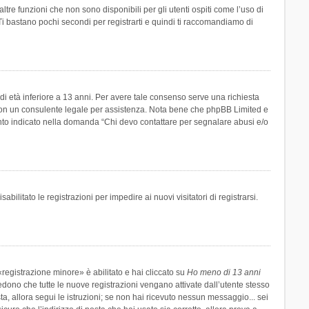
re funzioni che non sono disponibili per gli utenti ospiti come l’uso di
 Ti bastano pochi secondi per registrarti e quindi ti raccomandiamo di
di età inferiore a 13 anni. Per avere tale consenso serve una richiesta
tto con un consulente legale per assistenza. Nota bene che phpBB Limited e
uanto indicato nella domanda “Chi devo contattare per segnalare abusi e/o
ilitato le registrazioni per impedire ai nuovi visitatori di registrarsi.
registrazione minore» è abilitato e hai cliccato su
Ho meno di 13 anni
hiedono che tutte le nuove registrazioni vengano attivate dall’utente stesso
sta, allora segui le istruzioni; se non hai ricevuto nessun messaggio... sei