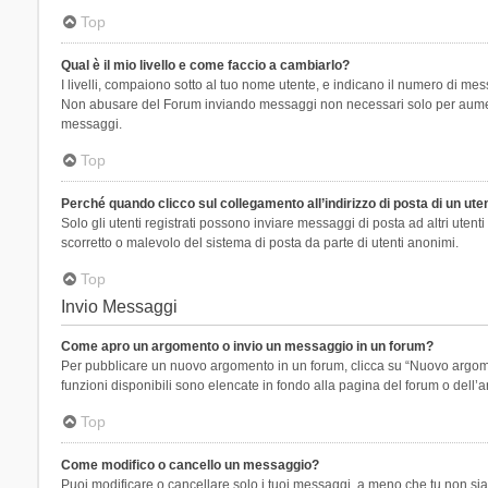
Top
Qual è il mio livello e come faccio a cambiarlo?
I livelli, compaiono sotto al tuo nome utente, e indicano il numero di mes
Non abusare del Forum inviando messaggi non necessari solo per aumenta
messaggi.
Top
Perché quando clicco sul collegamento all’indirizzo di posta di un ut
Solo gli utenti registrati possono inviare messaggi di posta ad altri ute
scorretto o malevolo del sistema di posta da parte di utenti anonimi.
Top
Invio Messaggi
Come apro un argomento o invio un messaggio in un forum?
Per pubblicare un nuovo argomento in un forum, clicca su “Nuovo argoment
funzioni disponibili sono elencate in fondo alla pagina del forum o dell’a
Top
Come modifico o cancello un messaggio?
Puoi modificare o cancellare solo i tuoi messaggi, a meno che tu non s