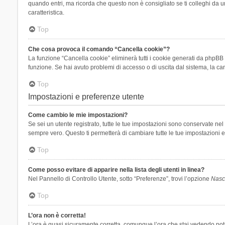
quando entri, ma ricorda che questo non è consigliato se ti colleghi da un
caratteristica.
Top
Che cosa provoca il comando “Cancella cookie”?
La funzione “Cancella cookie” eliminerà tutti i cookie generati da phpBB 
funzione. Se hai avuto problemi di accesso o di uscita dal sistema, la can
Top
Impostazioni e preferenze utente
Come cambio le mie impostazioni?
Se sei un utente registrato, tutte le tue impostazioni sono conservate n
sempre vero. Questo ti permetterà di cambiare tutte le tue impostazioni e
Top
Come posso evitare di apparire nella lista degli utenti in linea?
Nel Pannello di Controllo Utente, sotto “Preferenze”, trovi l’opzione
Nasco
Top
L’ora non è corretta!
L’ora è quasi sicuramente corretta, comunque l’ora che stai vedendo potreb