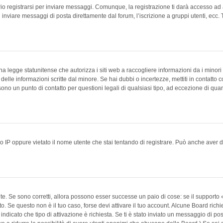
 registrarsi per inviare messaggi. Comunque, la registrazione ti darà accesso ad alt
 inviare messaggi di posta direttamente dal forum, l’iscrizione a gruppi utenti, ecc.
 legge statunitense che autorizza i siti web a raccogliere informazioni da i minori 
e delle informazioni scritte dal minore. Se hai dubbi o incertezze, mettiti in conta
 sono un punto di contatto per questioni legali di qualsiasi tipo, ad eccezione di q
 IP oppure vietato il nome utente che stai tentando di registrare. Può anche aver disab
e. Se sono corretti, allora possono esser successe un paio di cose: se il supporto «
vuto. Se questo non è il tuo caso, forse devi attivare il tuo account. Alcune Board ric
 indicato che tipo di attivazione è richiesta. Se ti è stato inviato un messaggio di po